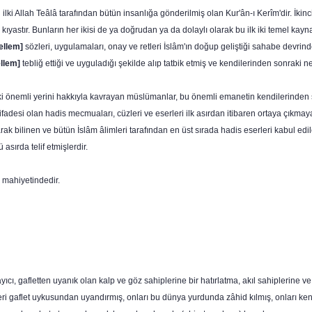
n ilki Allah Teâlâ tarafından bütün insanlığa gönderilmiş olan Kur'ân-ı Kerîm'dir. İkin
kıyastır. Bunların her ikisi de ya doğrudan ya da dolaylı ola­rak bu ilk iki temel kay
sellem]
sözleri, uygulamaları, onay ve retleri İslâm'ın doğup geliştiği sahabe devrinde
l­lem]
tebliğ ettiği ve uyguladığı şekilde alıp tatbik etmiş ve kendilerin­den sonraki n
i önemli yerini hakkıyla kavrayan müslümanlar, bu önemli emanetin kendilerin­den s
k ifadesi olan hadis mecmuaları, cüzleri ve eserleri ilk asırdan itibaren ortaya çık­m
arak bilinen ve bütün İslâm âlimleri tarafından en üst sırada hadis eserleri kabul e
 asırda telif etmişlerdir.
i mahiyetindedir.
yıcı, gafletten uyanık olan kalp ve göz sahiplerine bir hatırlatma, akıl sahiplerine v
eri gaflet uykusundan uyandırmış, onları bu dünya yurdunda zâhid kıl­mış, onları ken