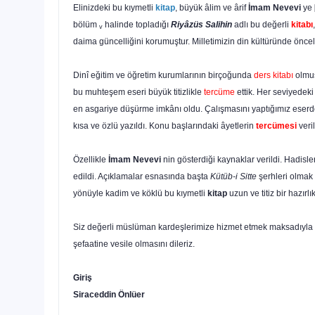
Elinizdeki bu kıymetli
kitap
, büyük âlim ve ârif
İmam Nevevi
ye
bölüm
halinde topladığı
Riyâzüs Salihin
adlı bu değerli
kitabı
v
daima gün­celliğini korumuştur. Milletimizin din kültüründe öncel
Dinî eğitim ve öğretim kurumla­rının birçoğunda
ders kitabı
olmuş
bu muhteşem eseri büyük titiz­likle
tercüme
ettik. Her seviyedeki
en asgariye düşürme imkânı oldu. Çalışmasını yaptığımız eserde
kısa ve özlü yazıldı. Konu başlarındaki âyetlerin
tercümesi
veril
Özellikle
İmam Nevevi
nin gösterdiği kaynaklar verildi. Hadisler
edildi. Açık­lamalar esnasında başta
Kütüb-i Sitte
şerhleri olmak
yönüyle kadim ve köklü bu kıymetli
kitap
uzun ve titiz bir hazır
Siz değerli müslüman kardeşlerimize hizmet etmek maksadıy­la ya
şefaatine vesile olmasını dileriz.
Giriş
Siraceddin Önlüer