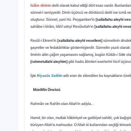
İslâm dininin
delil olarak kabul ettiği dört esas vardır. Bunlarda
sünnet-i seniyyedir. Dinin üçüncü ve dördüncü delili ise icmâ ve 
oluşturur. Sünnet, yani Hz. Peygamber'in
[sallallahu aleyhi ve
sahâbe-i kirâm, ilâhî vahyi Resûlullah'ın
[sallallahu aleyhi vese
Resûl-i Ekrem'in
[sallallahu aleyhi vesellem]
sünnetinin dindek
gayretler ve fedakârlıklar göstermişlerdir. Sünnetin yazılı olara
ilminin altın çağım yaşamasını sağlamış, bugün
Kütüb-i Sitte
ol
[rahmetullahi aley­him]
gibi hadis âlimleri eserlerini hicrî üçüncü
İşte
Riyazüs Salihin
adlı eser de zikredilen bu kaynakların özet
Müellifin Önsözü
Rahmân ve Rahîm olan Allah'ın adıyla...
Hamd; bir olan, mutlak hâkimiyet ve galibiyet sahibi, çok bağışla­
bürüyen Allah'a mahsustur. O Allah ki kullarından seçtiği kimsel