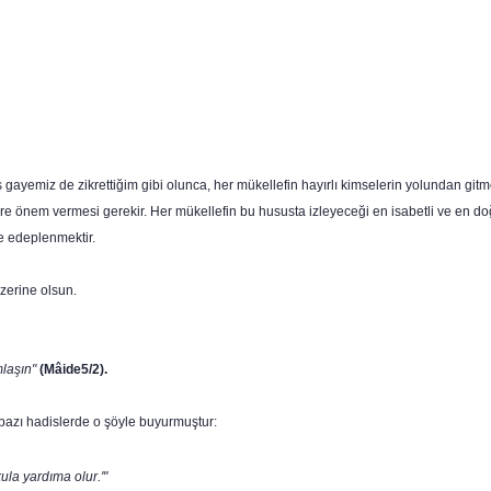
ayemiz de zikrettiğim gibi olunca, her mükellefin hayırlı kimsele­rin yolundan gitme
lere önem vermesi gerekir. Her mükellefin bu hususta izleyeceği en isabetli ve en do
e edeplenmektir.
zerine olsun.
mlaşın"
(Mâide5/2).
bazı hadis­lerde o şöyle buyurmuştur:
la yar­dıma olur.'"