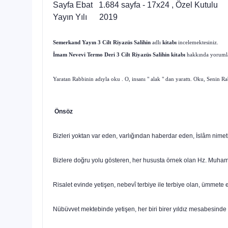
Sayfa Ebat 1.684 sayfa - 17x24 , Özel Kutulu
Yayın Yılı 2019
Semerkand Yayın 3 Cilt Riyazüs Salihin
adlı
kitabı
incelemektesiniz.
İmam Nevevi Termo Deri 3 Cilt Riyazüs Salihin
kitabı
hakkında yorumları
Yaratan Rabbinin adıyla oku . O, insanı " alak " dan yarattı. Oku, Senin R
Önsöz
Bizleri yoktan var eden, varlığından haberdar eden, İslâm nimeti
Bizlere doğru yolu gösteren, her hususta örnek olan Hz. Muham
Risalet evinde yetişen, nebevî terbiye ile terbiye olan, ümmete 
Nübüvvet mektebinde yetişen, her biri birer yıldız mesabesinde