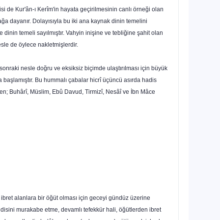
cisi de Kur'ân-ı Kerîm'in hayata geçirilmesinin canlı örneği olan
nağa dayanır. Dolayısıyla bu iki ana kaynak dinin temelini
 dinin temeli sayılmıştır. Vahyin inişine ve tebliğine şahit olan
esle de öylece nakletmişlerdir.
onraki nesle doğru ve eksiksiz biçimde ulaştırılması için büyük
aya başlamıştır. Bu hummalı çabalar hicrî üçüncü asırda hadis
dilen; Buhârî, Müslim, Ebû Davud, Tirmizî, Nesâî ve İbn Mâce
e ibret alanlara bir öğüt olması için geceyi gündüz üzerine
disini murakabe etme, devamlı tefekkür hali, öğütler­den ibret