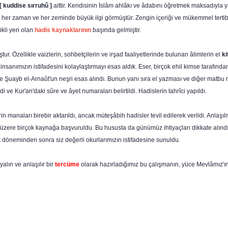
[ kuddise sırruhû ]
aittir. Kendisinin İslâm ahlâkı ve âdabını öğretmek maksa­dıyla 
, her zaman ve her zeminde büyük ilgi görmüştür. Zengin içeriği ve mükemmel tertibi
ikli yeri olan
hadis kaynaklarının
başında gelmiştir.
tur. Özellikle vaizlerin, sohbetçilerin ve irşad faaliyetlerinde bulunan âlimlerin el
ki
 insanımızın istifadesini kolaylaş­tırmayı esas aldık. Eser, birçok ehil kimse tarafın
 Şuayb el-Arnaût'un neşri esas alındı. Bunun yanı sıra el yazması ve diğer matbu 
di ve Kur'an'daki sûre ve âyet numaraları belirtildi. Hadislerin tahrîci yapıldı.
in manaları birebir aktarıldı, ancak müteşâbih hadisler tevil edilerek verildi. Anlaşı
 üzere birçok kay­nağa başvuruldu. Bu hususta da günümüz ihtiyaçları dikkate alınd
lık döneminden sonra siz değerli okurlarımızın istifadesine sunuldu.
lın ve anlaşılır bir
tercüme
olarak hazırladığımız bu çalışmanın, yüce Mevlâmız'ı