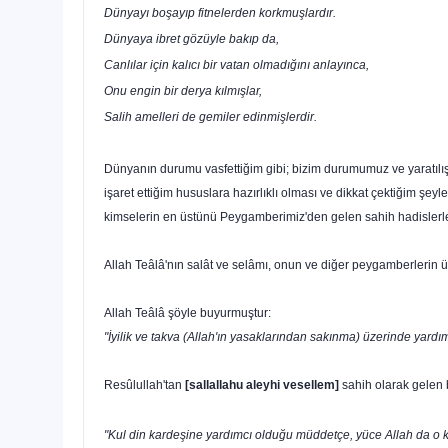
Dünyayı boşayıp fitnelerden korkmuşlardır.
Dünyaya ibret gözüyle bakıp da,
Canlılar için kalıcı bir vatan olmadığını anlayınca,
Onu engin bir derya kılmışlar,
Salih amelleri de gemiler edinmişlerdir.
Dünyanın durumu vasfettiğim gibi; bizim durumumuz ve yaratı­lış g
işaret ettiğim hususlara hazırlıklı olması ve dikkat çektiğim şey
kimselerin en üstünü Peygamberimiz'den gelen sahih ha­dislerl
Allah Teâlâ'nın salât ve selâmı, onun ve diğer peygamberlerin ü
Allah Teâlâ şöyle buyurmuştur:
"İyilik ve takva (Allah'ın yasaklarından sakınma) üzerinde yardı
Resûlullah'tan
[sallallahu aleyhi vesellem]
sahih olarak gelen 
"Kul din kardeşine yardımcı olduğu müddetçe, yüce Allah da o ku