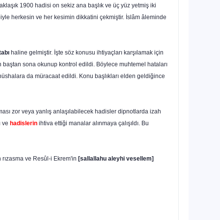
yaklaşık 1900 hadisi on sekiz ana başlık ve üç yüz yetmiş iki
yle herkesin ve her kesimin dikkatini çekmiştir. İslâm âleminde
tabı
haline gelmiştir. İşte söz konusu ihtiyaçları karşılamak için
dan baştan sona oku
nup kontrol edildi. Böylece muhtemel hataları
nüshalara da müracaat edildi. Konu başlıkları elden geldiğince
lması zor veya yanlış anlaşılabilecek hadisler dipnotlarda izah
ı ve
hadislerin
ihtiva ettiği manalar alınmaya çalışıldı. Bu
n rızasma ve Resûl-i Ekrem'in
[sallallahu aleyhi vesellem]