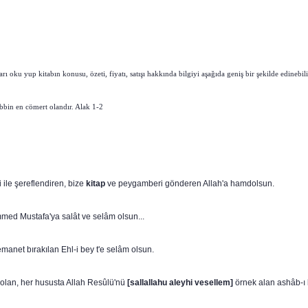
 oku yup kitabın konusu, özeti, fiyatı, satışı hakkında bilgiyi aşağıda geniş bir şekilde edinebili
abbin en cömert olandır. Alak 1-2
 ile şereflendiren, bize
kitap
ve peygamberi gönderen Allah'a hamdolsun.
med Mustafa'ya salât ve selâm olsun...
emanet bırakılan Ehl-i bey t'e selâm olsun.
 olan, her hususta Allah Resûlü'nü
[sallallahu aleyhi vesellem]
örnek alan ashâb-ı