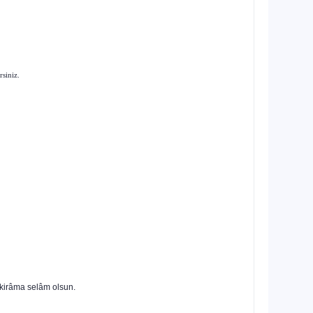
rsiniz.
 kirâma selâm olsun.