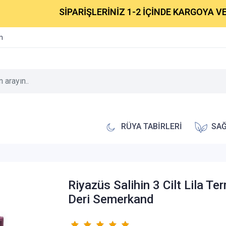
SİPARİŞLERİNİZ 1-2 İÇİNDE KARGOYA VERİLECE
im
RÜYA TABİRLERİ
SAĞ
Riyazüs Salihin 3 Cilt Lila Te
Deri Semerkand