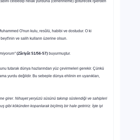
azabını celbedip helâk yurduna (cehenneme) götüre­cek işlerden
 Muhammed O'nun kulu, resûlü, habibi ve dostudur. O ki
eyt'inin ve salih kulların üzerine olsun.
temiyorum"
(Zâriyât 51/56-57)
buyurmuştur.
 yolunu tutarak dünya hazlarından yüz çevirmeleri gerekir. Çünkü
akla­ma yurdu değildir. Bu sebeple dünya ehlinin en uyanıkları,
irine girer. Nihayet yeryüzü süsünü takınıp süslendiği ve sahipleri
ibi kökün­den koparılarak biçilmiş bir hale getiririz. İşte iyi