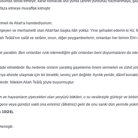
ususunda sebat etmeye, karar kılınacak asıl yurda (ahiret yurduna) hazırlanmaya, g
aza etmeye muvaffak kılmıştır.
­meli ile Allah'a hamdediyorum.
r­geyen ve merhametli olan Allah'tan başka ilâh yoktur. Yine şehadet ederim ki Hz.
 Teâlâ'nın salât ve selâmı, onun, diğer peygamberlerin, onlardan her birinin Ehl-i b
iye ya­rattım. Ben onlardan rızık istemediğim gibi onlardan beni doyurmalarını da is
kça ifade etmektedir. Bu nedenle onların yaratılış gayelerine önem vermeleri ve zühd
nya ahirete ulaşmak için bir binektir, sevinç yeri değildir. Ayrılık yeridir, dâimî kon
lerdir. Nitekim Allah Teâlâ şöyle buyurmuştur:
n ve hayvanların yiyecekleri olan yeryüzü bitkileri, o su vesilesiyle gürleşir ve bir­b
gece veya gündüz vak­ti ona emrimiz (âfetimiz) gelir de onu sanki dün yerinde yokmuş g
 10/24).
lemiştir: