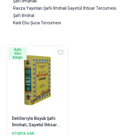
Şafi İlmahali
Ravza Yayınları Şafii İlmihali Gayetül İhtisar Tercümesi
Şafi İlmihal
Kadı Ebu Şuca Tercümesi
Aynı
Gün
Kargo
Delilleriyle Büyük Şafii
İlmihali, Gayetül İhtisar
Tercümesi 2.HAMUR
STOKTA VAR