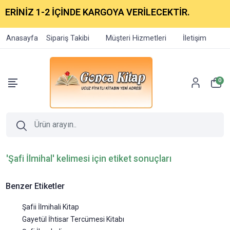
ERİNİZ 1-2 İÇİNDE KARGOYA VERİLECEKTİR.
Anasayfa
Sipariş Takibi
Müşteri Hizmetleri
İletişim
0
'Şafi İlmihal' kelimesi için etiket sonuçları
Benzer Etiketler
Şafii İlmihali Kitap
Gayetül İhtisar Tercümesi Kitabı