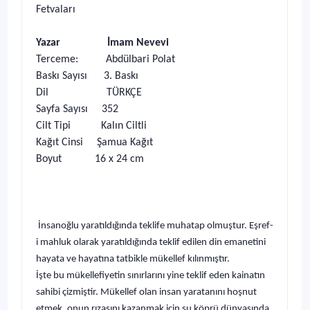
Fetvaları
Yazar İmam Nevevi
Terceme: Abdülbari Polat
Baskı Sayısı 3. Baskı
Dil TÜRKÇE
Sayfa Sayısı 352
Cilt Tipi Kalın Ciltli
Kağıt Cinsi Şamua Kağıt
Boyut 16 x 24 cm
İnsanoğlu yaratıldığında teklife muhatap olmuştur. Eşref-
i mahluk olarak yaratıldığında teklif edilen din emanetini
hayata ve hayatına tatbikle mükellef kılınmıştır.
İşte bu mükellefiyetin sınırlarını yine teklif eden kainatın
sahibi çizmiştir. Mükellef olan insan yaratanını hoşnut
etmek, onun rızasını kazanmak için şu köprü dünyasında