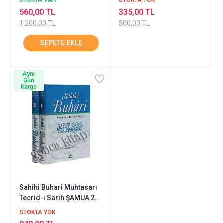
STOKTA VAR
STOKTA YOK
560,00 TL
335,00 TL
1.200,00 TL
500,00 TL
Aynı
Gün
Kargo
Sahihi Buhari Muhtasarı
Tecrid-i Sarih ŞAMUA 2
Cilt Set HÜNER
STOKTA YOK