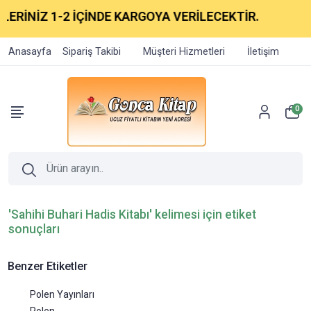
ERİNİZ 1-2 İÇİNDE KARGOYA VERİLECEKTİR.
Anasayfa
Sipariş Takibi
Müşteri Hizmetleri
İletişim
0
'Sahihi Buhari Hadis Kitabı' kelimesi için etiket
sonuçları
Benzer Etiketler
Polen Yayınları