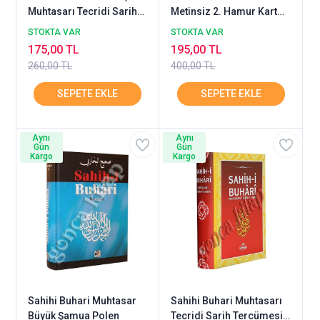
Muhtasarı Tecridi Sarih
Metinsiz 2. Hamur Karton
Karton Kapak 2. Hamur
POLEN
STOKTA VAR
STOKTA VAR
175,00 TL
195,00 TL
260,00 TL
400,00 TL
Aynı
Aynı
Gün
Gün
Kargo
Kargo
Sahihi Buhari Muhtasar
Sahihi Buhari Muhtasarı
Büyük Şamua Polen
Tecridi Sarih Tercümesi