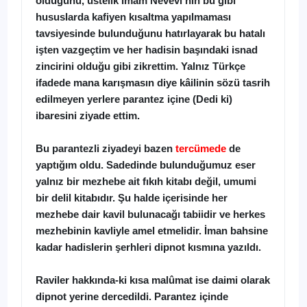
olduğunu, üstelik İmam Nevevi'nin bu gibi
hususlarda kafiyen kısaltma yapılmaması
tavsiyesinde bulunduğunu hatırlayarak bu hatalı
işten vazgeçtim ve her hadisin başındaki isnad
zincirini olduğu gibi zikrettim. Yalnız Türkçe
ifadede mana karışmasın diye kâilinin sözü tasrih
edilmeyen yerlere parantez içine (Dedi ki)
ibaresini ziyade ettim.
Bu parantezli ziyadeyi bazen
tercümede
de
yaptığım oldu. Sadedinde bulunduğumuz eser
yalnız bir mezhebe ait fıkıh kitabı değil, umumi
bir delil kitabıdır. Şu halde içerisinde her
mezhebe dair kavil bulunacağı tabiidir ve herkes
mezhebinin kavliyle amel etmelidir. İman bahsine
kadar hadislerin şerhleri dipnot kısmına yazıldı.
Raviler hakkında-ki kısa malûmat ise daimi olarak
dipnot yerine dercedildi. Parantez içinde