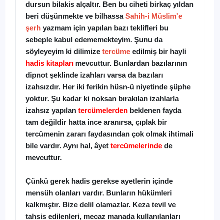
dursun bilakis alçaltır. Ben bu ciheti birkaç yıldan
beri düşünmekte ve bilhassa
Sahih-i Müslim'e
şerh
yazmam için yapılan bazı teklifleri bu
sebeple kabul edememekteyim. Şunu da
söyleyeyim ki dilimize
tercüme
edilmiş bir hayli
hadis kitapları
mevcuttur. Bunlardan bazılarının
dipnot şeklinde izahları varsa da bazıları
izahsızdır. Her iki ferikin hüsn-ü niyetinde şüphe
yoktur. Şu kadar ki noksan bırakılan izahlarla
izahsız yapılan
tercümelerden
beklenen fayda
tam değildir hatta ince aranırsa, çıplak bir
tercümenin zararı faydasından çok olmak ihtimali
bile vardır. Aynı hal, âyet
tercümelerinde
de
mevcuttur.
Çünkü gerek hadis gerekse ayetlerin içinde
mensüh olanları vardır. Bunların hükümleri
kalkmıştır. Bize delil olamazlar. Keza tevil ve
tahsis edilenleri, mecaz manada kullanılanları