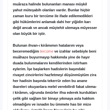
muâraza halinde bulunanları manası müşkil
yahut müteşabih olanları vardır. Bunlar hiçbir
zaman kuru bir tercüme ile ifade edilemedikleri
gibi hükümlerini anlamak dahi her yiğidin karı
değil ancak ve ancak müçtehit ulemaya müyesser
olan büyük bir iştir.
Bulunan ihvan-ı kirâmımın hatalarım veya
beceremediğim
tercüme
ve izahlar sebebiyle beni
muâhaze buyurmayıp hakkımda yine de hayır
duada bulunmalarını kendilerinden istirham
eylerim. İşe başlarken hadislerin başındaki
rivayet zincirlerini hazfetmeyi düşünmüştüm zira
her hadisin başında tekerrür eden bu anane
ibareleri okuyanlara melel verebilirdi fakat ulema-
i kirâmın, uğrunda ömürler ifna ederek kurdukları
çelik gibi sağlam bir binayı yıkmaya asla hakkım
olmadığını ve isnadın bu ümmete has bir mize