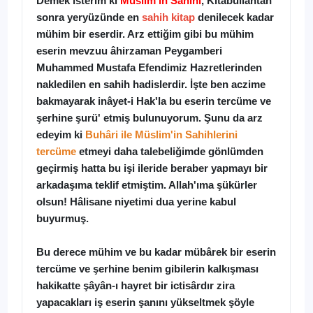
Demek isterim ki
Müslim'in Sahihi
, Kitâbullahtan
sonra yeryüzünde en
sahih kitap
denilecek kadar
mühim bir eserdir. Arz ettiğim gibi bu mühim
eserin mevzuu âhirzaman Peygamberi
Muhammed Mustafa Efendimiz Hazretlerinden
nakledilen en sahih hadislerdir. İşte ben aczime
bakmayarak inâyet-i Hak'la bu eserin tercüme ve
şerhine şurü' etmiş bulunuyorum. Şunu da arz
edeyim ki
Buhâri ile Müslim'in Sahihlerini
tercüme
etmeyi daha talebeliğimde gönlümden
geçirmiş hatta bu işi ileride beraber yapmayı bir
arkadaşıma teklif etmiştim. Allah'ıma şükürler
olsun! Hâlisane niyetimi dua yerine kabul
buyurmuş.
Bu derece mühim ve bu kadar mübârek bir eserin
tercüme ve şerhine benim gibilerin kalkışması
hakikatte şâyân-ı hayret bir ictisârdır zira
yapacakları iş eserin şanını yükseltmek şöyle