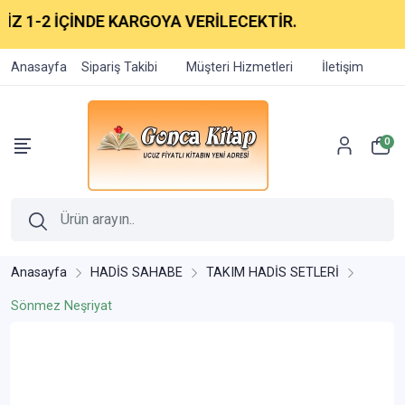
1-2 İÇİNDE KARGOYA VERİLECEKTİR.
Anasayfa
Sipariş Takibi
Müşteri Hizmetleri
İletişim
0
Anasayfa
HADİS SAHABE
TAKIM HADİS SETLERİ
Sönmez Neşriyat