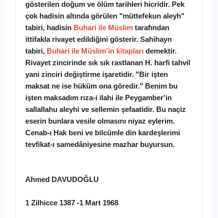
gösterilen doğum ve ölüm tarihleri hicridir. Pek
çok hadisin altında görülen "müttefekun aleyh"
tabiri, hadisin
Buhari ile Müslim
tarafından
ittifakla rivayet edildiğini gösterir. Sahihayn
tabiri,
Buhari ile Müslim'in kitapları
demektir.
Rivayet zincirinde sık sık rastlanan H. harfi tahvil
yani zinciri değiştirme işaretidir. "Bir işten
maksat ne ise hüküm ona göredir." Benim bu
işten maksadım rıza-i ilahi ile Peygamber'in
sallallahu aleyhi ve sellemin şefaatidir. Bu naçiz
eserin bunlara vesile olmasını niyaz eylerim.
Cenab-ı Hak beni ve bilcümle din kardeşlerimi
tevfikat-ı samedâniyesine mazhar buyursun.
Ahmed DAVUDOĞLU
1 Zilhicce 1387 -1 Mart 1968