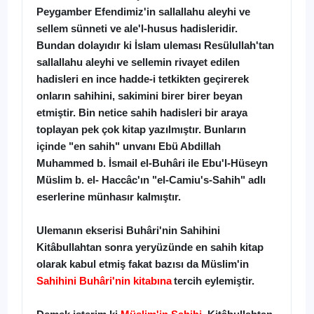
Peygamber Efendimiz'in sallallahu aleyhi ve
sellem sünneti ve ale'l-husus hadisleridir.
Bundan dolayıdır ki İslam uleması Resülullah'tan
sallallahu aleyhi ve sellemin rivayet edilen
hadisleri en ince hadde-i tetkikten geçirerek
onların sahihini, sakimini birer birer beyan
etmiştir. Bin netice sahih hadisleri bir araya
toplayan pek çok kitap yazılmıştır. Bunların
içinde "en sahih" unvanı Ebü Abdillah
Muhammed b. İsmail el-Buhâri ile Ebu'l-Hüseyn
Müslim b. el- Haccâc'ın "el-Camiu's-Sahih" adlı
eserlerine münhasır kalmıştır.
Ulemanın ekserisi Buhâri'nin Sahihini
Kitâbullahtan sonra yeryüzünde en
sahih kitap
olarak kabul etmiş fakat bazısı da Müslim'in
Sahihini Buhâri'nin kitabına
tercih eylemiştir.