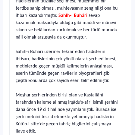
Hadislerinin titizlikle seçilmesi, mükemmel bir
tertibe sahip olması, muhtevasının zenginliği ona bu
itibarı kazandırmıştır.
Sahih-i Buhârî
sevap
kazanmak maksadıyla olduğu gibi maddî ve mânevî
sıkıntı ve belâlardan kurtulmak ve her türlü murada
nâil olmak arzusuyla da okunmuştur.
Sahih-i Buhârî üzerine: Tekrar eden hadislerin
ihtisarı, hadislerinin çok yönlü olarak şerh edilmesi,
metinlerde geçen müşkül kelimelerin anlaşılması,
eserin tümünde geçen ravilerin biyografileri gibi
çeşitli konularda çok sayıda eser telif edilmiştir.
Meşhur şerhlerinden birisi olan ve Kastallânî
tarafından kaleme alınmış İrşâdu’s-sâri isimli şerhini
daha önce 19 cilt halinde yayımlamıştık. Burada ise
şerh metnini tecrid etmekle yetinmeyip hadislerin
Kütüb-i sitte’de geçen tahriç bilgilerini çalışmaya
ilave ettik.