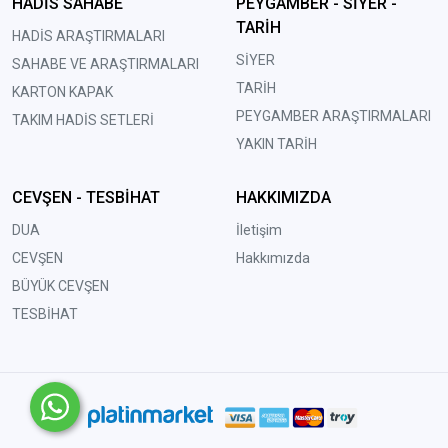
HADİS SAHABE
PEYGAMBER - SİYER -
TARİH
HADİS ARAŞTIRMALARI
SİYER
SAHABE VE ARAŞTIRMALARI
TARİH
KARTON KAPAK
PEYGAMBER ARAŞTIRMALARI
TAKIM HADİS SETLERİ
YAKIN TARİH
CEVŞEN - TESBİHAT
HAKKIMIZDA
DUA
İletişim
CEVŞEN
Hakkımızda
BÜYÜK CEVŞEN
TESBİHAT