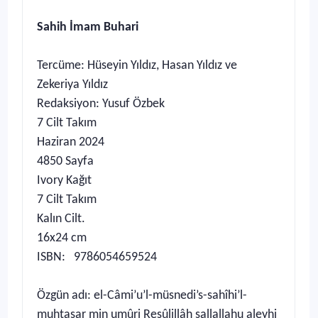
Sahih İmam Buhari
Tercüme: Hüseyin Yıldız, Hasan Yıldız ve
Zekeriya Yıldız
Redaksiyon: Yusuf Özbek
7 Cilt Takım
Haziran 2024
4850 Sayfa
Ivory Kağıt
7 Cilt Takım
Kalın Cilt.
16x24 cm
ISBN: 9786054659524
Özgün adı: el-Câmi’u’l-müsnedi’s-sahîhi’l-
muhtasar min umûri Resûlillâh sallallahu aleyhi