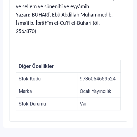
ve sellem ve sünenihî ve eyyâmih
Yazarı: BUHÂRÎ, Ebû Abdillah Muhammed b.
İsmaîl b. İbrâhîm el-Cu’fî el-Buhari (öl.
256/870)
Diğer Özellikler
Stok Kodu
9786054659524
Marka
Ocak Yayıncılık
Stok Durumu
Var