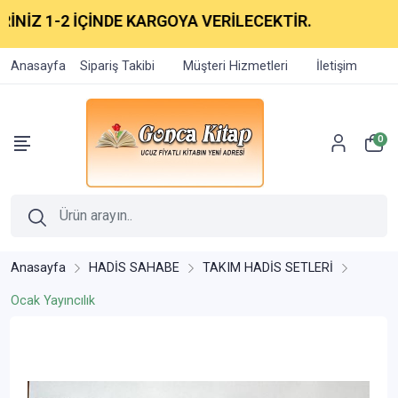
NİZ 1-2 İÇİNDE KARGOYA VERİLECEKTİR.
Anasayfa
Sipariş Takibi
Müşteri Hizmetleri
İletişim
0
Anasayfa
HADİS SAHABE
TAKIM HADİS SETLERİ
Ocak Yayıncılık