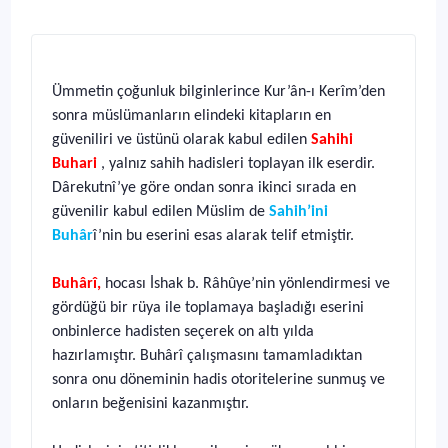
Ümmetin çoğunluk bilginlerince Kur’ân-ı Kerîm’den
sonra müslümanların elindeki kitapların en
güveniliri ve üstünü olarak kabul edilen
Sahihi
Buhari
, yalnız sahih hadisleri toplayan ilk eserdir.
Dârekutnî’ye göre ondan sonra ikinci sırada en
güvenilir kabul edilen Müslim de
Sahih’ini
Buhâr
î’nin bu eserini esas alarak telif etmiştir.
Buhârî,
hocası İshak b. Râhûye’nin yönlendirmesi ve
gördüğü bir rüya ile toplamaya başladığı eserini
onbinlerce hadisten seçerek on altı yılda
hazırlamıştır. Buhârî çalışmasını tamamladıktan
sonra onu döneminin hadis otoritelerine sunmuş ve
onların beğenisini kazanmıştır.