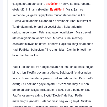
çalış­malardan bahsettim.
Eyyûbîlerin
hac yollarını korumada
gösterdiği ihtimamı zik­rettim.
Eyyûbîlerin
Mısır, Şam ve
Yemende Şiiliğe karşı yaptıkları mücadeleden bahsettim.
Ulema ve fukahanın Selahaddin nezdindeki itibarını zikrettim.
Tahrir divanında önemli bir yetkisi olan, Selahaddin'in
ordusunu geliştiren, Fatımî muka­vemetini bitiren, Mısır devlet
idaresini yeniden tanzim eden, Mısır'da Sünni mez­hep
esaslarının ihyasına gayret eden ve Haçlılara karşı cihad eden
Kadı Fadl'dan bahsettim. Yine onun İslam âlemini birleştirme
hırsından bahsettim.
Kadı Fadl dâhilde ve hariçte Sultan Selahaddin adına konuşan
biriydi. İbni Ke­sifin beyanına göre o, Selahaddin'e ailesinden
ve çocuklarından daha yakındı. Sul­tan Selahaddin, Kadı Fadl'ı
övdüğü bir sözünde şöyle diyordu: "Siz zannetmeyin ki ben
beldeleri sizin kılıçlarınızla aldım; bilakis ben o beldeleri Kadı
Fadl'ın kalemiy­le aldım. Eyyûbî Devleti'nde Kadı Fadl'ın
makamı çok yüksekti. Selahaddin'in sağ kolu gibiydi. Nitekim
Selahaddin onu veziri ve müsteşarı yapmış, onunla istişare et­