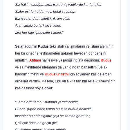
Siz hâkim olduğunuzda ise geniş vadilerde kanlar akar.
Sizler esirleri öldürmeyi helal saydınız,
Biz ise her daim affettik, ikram ettik.
Aramızdaki bu fark size yeter,
Zira her kap içindekini sızdırır."
Selahaddin'in Kudüs'teki
ıslah çalışmalarını ve İslam âleminin
her bir cihetine fetihnameleri götüren heyetleri gönderişini
anlattım.
Abbasi
halifesiyle yaşadığı ih­tilafa değindim.
Kudüs
ve sair fetihlerde ulemanın da varlığından bahsettim. Sela­
haddin'in methi ve
Kudüs'ün fethi
için söylenen kasidelerden
örnekler verdim. Me­sela, Ebu Ali el-Hasan bin Ali el-Cüveynî bir
kasidesinde şöyle diyor:
"Sema orduları bu sultanın yardımcısıdır,
Bunda şüphe eden varsa bu fetih bunun delilidir.
insanlar bu anlattığımız şeyi ne zaman gördüler,
Çok çok önceleri geçip gitti.
Bu fetihler enbiya fetihleri gibidir,