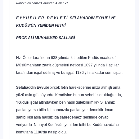
Rabbin en cömert olandır.
Alak 1-2
EYYÜBİLER DEVLETİ
SELAHADDİN EYYUBİ
VE
KUDÜS'ÜN YENİDEN FETHİ
PROF. ALİ MUHAMMED SALLABİ
Hz. Ömer tarafından 638 yılında fethedilen Kudüs maalesef
Müslümanların zaafa düşmeleri ne­ticesi 1097 yılında Haçlılar
tarafından işgal edilmiş ve bu işgal 1186 yılına kadar sürmüştür.
Selahaddin Eyyübi
birçok fetih hareketlerine imza atmıştı ama
yüzü asla gülmüyordu. Kendisine bunun sebebi sorulduğunda,
"
Kudüs
işgal altındayken ben nasıl gülebilirim ki? Silahınız
paslanı­yorsa bilin ki imanınızda paslanıyor demektir. İman
sahibi kişi asla haksızlığa sabredemez" şek­linde cevap
veriyordu. Nihayet Kudüs'ün yeniden fethi bu Kudüs sevdalısı
komutana 1186'da nasip oldu.