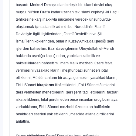
başardı. Merkezi Dımaşk olan birleşik bir İslami devlet oluş­
muştu. Nil'den Fırat'a kadar uzanan tek İslami cepheyi -ki Haçlı
tehlikesine karşı hakkıyla mücadele verecek unsur buydu-
oluşturmak için atılan ilk adımdı bu. Nureddin'in Fatımî
Devletiyle ilgili ilişkilerinden, Fatımî Devleti'nin ve Şii
İsmailîlerin köklerinden, onların Kuzey Afrika'da işlediği şeni
işlerden bahsettim. Bazı davetçilerinin Ubeydullah el-Mehdi
hakkında aşırılığa kaçtığından, yaptıkları zalimlik ve
haksızlıklardan bahsettim. İmam Malik mezhebi üzere fetva
verilmesini yasakladık­larını, meşhur bazı sünnetleri iptal
ettiklerini, Müslümanların bir araya gelmesini yasakladıklarını,
Ehl-i Sünnet
kitaplarını
itlaf ettiklerini, Ehl-i Sünnet âlimlerini
ders vermekten menettiklerini, şer'i şerifi tadil ettiklerini, farzları
ıskat ettiklerini, hilal görülmeden önce insanları oruç bozmaya
zorladıklarını, Ehl-i Sünnet mezhebi üzere olan halifelerin
bıraktıkları eserleri yok ettiklerini, mescide atlarla girdiklerini
anlattım.
Kuzey Afrikalıların Fatımî Devleti'ne karşı mücadele