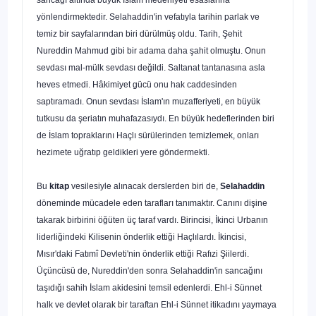
yönlendirmektedir. Selahaddin'in vefatıyla tarihin parlak ve
temiz bir sayfaların­dan biri dürülmüş oldu. Tarih, Şehit
Nureddin Mahmud gibi bir adama daha şahit olmuştu. Onun
sevdası mal-mülk sevdası değildi. Saltanat tantanasına asla
heves et­medi. Hâkimiyet gücü onu hak caddesinden
saptıramadı. Onun sevdası İslam'ın muzafferiyeti, en büyük
tutkusu da şeriatın muhafazasıydı. En büyük hedeflerinden biri
de İslam topraklarını Haçlı sürülerinden temizlemek, onları
hezimete uğratıp geldikleri yere göndermekti.
Bu
kitap
vesilesiyle alınacak derslerden biri de,
Selahaddin
döneminde müca­dele eden tarafları tanımaktır. Canını dişine
takarak birbirini öğüten üç taraf vardı. Birincisi, İkinci Urbanın
liderliğindeki Kilisenin önderlik ettiği Haçlılardı. İkincisi,
Mısır'daki Fatımî Devleti'nin önderlik ettiği Rafızi Şiilerdi.
Üçüncüsü de, Nureddin'den sonra Selahaddin'in sancağını
taşıdığı sahih İslam akidesini temsil edenler­di. Ehl-i Sünnet
halk ve devlet olarak bir taraftan Ehl-i Sünnet itikadını yaymaya