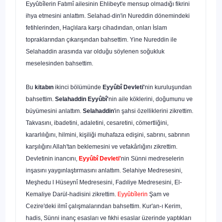
Eyyûbîlerin Fa­tımî ailesinin Ehlibeyt'e mensup olmadığı fikrini
ihya etmesini anlattım. Selahad-din'in Nureddin dönemindeki
fetihlerinden, Haçlılara karşı cihadından, onları İs­lam
topraklarından çıkarışından bahsettim. Yine Nureddin ile
Selahaddin arasında var olduğu söylenen soğukluk
meselesinden bahsettim.
Bu
kitabın
ikinci bölümünde
Eyyûbî Devleti'
nin kuruluşundan
bahsettim.
Se­lahaddin Eyyûbî'
nin aile köklerini, doğumunu ve
büyümesini anlattım.
Selahaddin
'in şahsi özelliklerini zikrettim.
Takvasını, ibadetini, adaletini, cesaretini, cö­mertliğini,
kararlılığını, hilmini, kişiliği muhafaza edişini, sabrını, sabrının
karşılığı­nı Allah'tan beklemesini ve vefakârlığını zikrettim.
Devletinin inancını,
Eyyûbî Devleti'
nin Sünni medreselerin
inşasını yaygınlaştırmasını anlattım. Selahiye Med­resesini,
Meşhedu l Hüseynî Medresesini, Fadıliye Medresesini, El-
Kemaliye Darül-hadisini zikrettim.
Eyyûbîlerin
Şam ve
Cezire'deki ilmî çalışmalarından bahsettim. Kur'an-ı Kerim,
hadis, Sünni inanç esasları ve fıkhi esaslar üzerinde yaptıkları