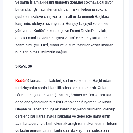
ve sahih İslam akidesini ümmetin gönlüne sokmaya çalışıyor,
bir taraftan Şii Fatımîler tarafından halkın kafasına sokulan
şüpheleri izaleye çalışıyor, bir taraftan da ümme­ti Haçlılara
karşı mücadeleye hazırlıyordu. Her şey iç içeydi ve birlikte
yürüyordu. Kudüs'ün kurtuluşu ve Fatımî Devleti'nin yıkılışı
ancak Fatımî Devleti'nin siyasi ve fikrî cihetten yıkılışından
sonra olmuştur. Fikrî, itikadi ve kültürel zaferler kazanıl­madan
bunların olması mümkün değildi.
5 Ra'd, 30
Kudüs'
ü kurtaranlar, kaleleri, surları ve şehirleri Haçlılardan
temizleyenler sahih İslam itikadına sahip olanlardı. Onlar
Bâtınilerin içeriden verdiği zararı gördü­ler ve tüm kararlılıkla
önce ona yöneldiler. Yüz üstü kapaklandığı yerden kalkmak
isteyen milletler tarihi iyi okumalıdırlar, kendi tarihlerini okuyup
dersler çıkarırlar­sa ayağa kalkarlar ve geleceğe daha emin
adımlarla yürürler. Tarih okumak araştırı­cının, komutanın, liderin
ve kralın ömrünü artırır. Tarihî şuur da yaşanan hadisele­rin