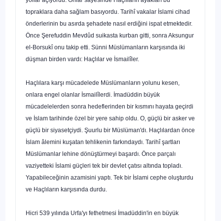
topraklara daha sağlam basıyordu. Tarihî vakalar İs­lami cihad
önderlerinin bu asırda şehadete nasıl erdiğini ispat etmektedir.
Önce Şerefuddin Mevdûd suikasta kurban gitti, sonra Aksungur
el-Borsukî onu takip etti. Sünni Müslümanların karşısında iki
düşman birden vardı: Haçlılar ve İsmailîler.
Haçlılara karşı mücadelede Müslümanların yolunu kesen,
onlara engel olanlar İsmailîlerdi. İmadüddin büyük
mücadelelerden sonra hedeflerinden bir kısmını ha­yata geçirdi
ve İslam tarihinde özel bir yere sahip oldu. O, güçlü bir asker ve
güçlü bir siyasetçiydi. Şuurlu bir Müslüman'dı. Haçlılardan önce
İslam âlemini kuşatan tehlikenin farkındaydı. Tarihî şartları
Müslümanlar lehine dönüştürmeyi başardı. Önce parçalı
vaziyetteki İslami güçleri tek bir devlet çatısı altında topladı.
Yapabile­ceğinin azamisini yaptı. Tek bir İslami cephe oluşturdu
ve Haçlıların karşısında dur­du.
Hicri 539 yılında Urfa'yı fethetmesi İmadüddin'in en büyük