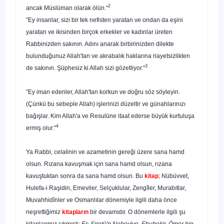
2
ancak Müslüman olarak ölün."
"Ey insanlar, sizi bir tek nefisten yaratan ve ondan da eşini
yaratan ve ikisin­den birçok erkekler ve kadınlar üreten
Rabbinizden sakının. Adını anarak birbiri­nizden dilekte
bulunduğunuz Allah'tan ve akrabalık haklarına riayetsizlikten
3
de sakının. Şüphesiz ki Allah sizi gözetliyor."
"Ey iman edenler, Allah'tan korkun ve doğru söz söyleyin.
(Çünkü bu sebep­le Allah) işlerinizi düzeltir ve günahlarınızı
bağışlar. Kim Allah'a ve Resulüne itaat ederse büyük kurtuluşa
4
ermiş olur."
Ya Rabbi, celalinin ve azametinin gereği üzere sana hamd
olsun. Rızana kavuş­mak için sana hamd olsun, rızana
kavuştuktan sonra da sana hamd olsun. Bu
kitap
; Nübüvvet,
Hulefa-i Raşidin, Emeviler, Selçuklular, Zengîler, Murabıtlar,
Muvahhidînler ve Osmanlılar dönemiyle ilgili daha önce
neşrettiğimiz
kitapların
bir devamı­dır. O dönemlerle ilgili şu
kitaplarımız çıkmıştı:
Es-Siretü'n Nebeviye, Ebubekir, Ömer bin