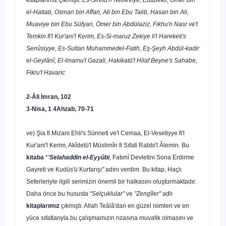
el-Hattab, Osman bin Affan, Ali bin Ebu Talib, Hasan bin Ali,
Muaviye bin Ebu Süfyan, Ömer bin Abdülaziz, Fıkhu'n Nasr ve't
Temkin fi'l Kur'ani'l Kerim, Es-Si-maruz Zekiye li'l Hareketi's
Senûsiyye, Es-Sultan Muhammedel-Fatih, Eş-Şeyh Abdül-kadir
el-Geylânî, El-lmamu'l Gazali, Hakikatü'l Hilaf Beyne's Sahabe,
Fikru'l Havaric
2-Âli İmran, 102
3-Nisa, 1 4Ahzab, 70-71
ve) Şia fi Mizani Ehli's Sünneti ve'l Cemaa, El-Vesetiyye fi'l
Kur'ani'l Kerim, Akîdetü'l Müslimîn fi Sıfati Rabbi'l Âlemin
.
Bu
kitaba
*
'Selahaddin el-Eyyûbi
,
Fatımî Devletini Sona Erdirme
Gayreti ve Kudüs'ü Kurtarışı
"
adını verdim. Bu kitap, Haçlı
Seferleriy­le ilgili serimizin önemli bir halkasını oluşturmaktadır.
Daha önce bu hususta
"Sel­çuklular"
ve
"Zengîler"
adlı
kitaplarımız
çıkmıştı. Allah Teâlâ'dan en güzel isimleri ve en
yüce sıfatlarıyla bu çalışmamızın rızasına muvafık olmasını ve