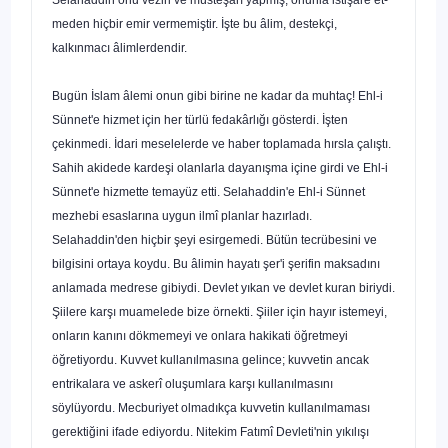
meden hiçbir emir vermemiştir. İşte bu âlim, destekçi,
kalkınmacı âlimlerdendir.
Bugün İslam âlemi onun gibi birine ne kadar da muhtaç! Ehl-i
Sünnet'e hizmet için her türlü fedakârlığı gösterdi. İşten
çekinmedi. İdari meselelerde ve haber toplama­da hırsla çalıştı.
Sahih akidede kardeşi olanlarla dayanışma içine girdi ve Ehl-i
Sünnet'e hizmette temayüz etti. Selahaddin'e Ehl-i Sünnet
mezhebi esaslarına uy­gun ilmî planlar hazırladı.
Selahaddin'den hiçbir şeyi esirgemedi. Bütün tecrübesini ve
bilgisini ortaya koydu. Bu âlimin hayatı şer'i şerifin maksadını
anlamada medre­se gibiydi. Devlet yıkan ve devlet kuran biriydi.
Şiilere karşı muamelede bize örnek­ti. Şiiler için hayır istemeyi,
onların kanını dökmemeyi ve onlara hakikati öğretme­yi
öğretiyordu. Kuvvet kullanılmasına gelince; kuvvetin ancak
entrikalara ve askerî oluşumlara karşı kullanılmasını
söylüyordu. Mecburiyet olmadıkça kuvvetin kulla­nılmaması
gerektiğini ifade ediyordu. Nitekim Fatımî Devleti'nin yıkılışı