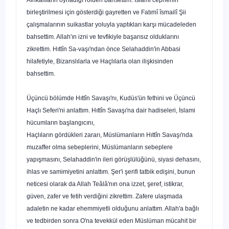
birleştirilmesi için gösterdiği gay­
retten ve Fatımî îsmailî Şii
çalışmalarının suikastlar yoluyla yaptıkları karşı mücade­leden
bahsettim. Allah'ın izni ve tevfikiyle başarısız olduklarını
zikrettim. Hıttîn Sa-vaşı'ndan önce Selahaddin'in Abbasi
hilafetiyle, Bizanslılarla ve Haçlılarla olan iliş­kisinden
bahsettim.
Üçüncü bölümde Hıttîn Savaşı'nı, Kudüs'ün fethini ve Üçüncü
Haçlı Seferi'ni anlattım. Hıttîn Savaşı'na dair hadiseleri, İslami
hücumların başlangıcını,
Haçlıla­rın gördükleri zararı, Müslümanların Hıttîn Savaşı'nda
muzaffer olma sebeplerini, Müslümanların sebeplere
yapışmasını, Selahaddin'in ileri görüşlülüğünü, siyasi de­hasını,
ihlas ve samimiyetini anlattım. Şer'i şerifi tatbik edişini, bunun
neticesi ola­rak da Allah Teâlâ'nın ona izzet, şeref, istikrar,
güven, zafer ve fetih verdiğini zikret­tim. Zafere ulaşmada
adaletin ne kadar ehemmiyetli olduğunu anlattım. Allah'a bağlı
ve tedbirden sonra O'na tevekkül eden Müslüman mücahit bir