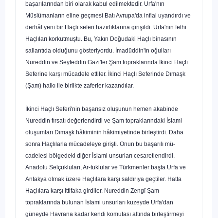
başarılarından bi­ri olarak kabul edilmektedir. Urfa'nın
Müslümanların eline geçmesi Batı Avrupa'da infial uyandırdı ve
derhâl yeni bir Haçlı seferi hazırlıklarına girişildi. Urfa'nın fethi
Haçlıları korkutmuştu. Bu, Yakın Doğudaki Haçlı binasının
sallantıda olduğunu gösteriyordu. İmadüddin'in oğulları
Nureddin ve Seyfeddin Gazi'ler Şam toprakla­rında İkinci Haçlı
Seferine karşı mücadele ettiler. İkinci Haçlı Seferinde Dımaşk
(Şam) halkı ile birlikte zaferler kazandılar.
İkinci Haçlı Seferi'nin başarısız oluşunun hemen akabinde
Nureddin fırsatı değerlendirdi ve Şam topraklarındaki İslami
oluşumları Dımaşk hâkiminin hâkimi­yetinde birleştirdi. Daha
sonra Haçlılarla mücadeleye girişti. Onun bu başarılı mü­
cadelesi bölgedeki diğer İslami unsurları cesaretlendirdi.
Anadolu Selçukluları, Ar-tuklular ve Türkmenler başta Urfa ve
Antakya olmak üzere Haçlılara karşı saldırıya geçtiler. Hatta
Haçlılara karşı ittifaka girdiler. Nureddin Zengî Şam
topraklarında bulunan İslami unsurları kuzeyde Urfa'dan
güneyde Havrana kadar kendi komuta­sı altında birleştirmeyi