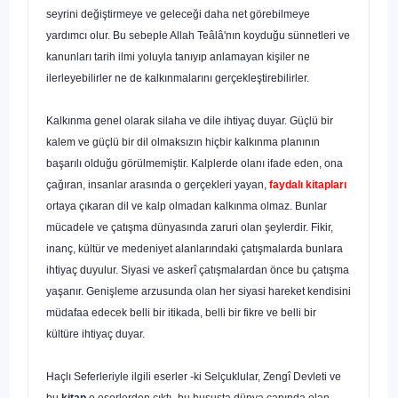
seyrini değiştirmeye ve geleceği daha net görebilmeye
yardımcı olur. Bu sebeple Allah Teâlâ'nın koyduğu sünnetleri ve
kanunları tarih ilmi yoluyla tanıyıp anlama­yan kişiler ne
ilerleyebilirler ne de kalkınmalarını gerçekleştirebilirler.
Kalkınma genel olarak silaha ve dile ihtiyaç duyar. Güçlü bir
kalem ve güçlü bir dil olmaksızın hiçbir kalkınma planının
başarılı olduğu görülmemiştir. Kalpler­de olanı ifade eden, ona
çağıran, insanlar arasında o gerçekleri yayan,
faydalı kitap­ları
ortaya çıkaran dil ve kalp olmadan kalkınma olmaz. Bunlar
mücadele ve çatış­ma dünyasında zaruri olan şeylerdir. Fikir,
inanç, kültür ve medeniyet alanlarındaki çatışmalarda bunlara
ihtiyaç duyulur. Siyasi ve askerî çatışmalardan önce bu çatışma
yaşanır. Genişleme arzusunda olan her siyasi hareket kendisini
müdafaa edecek belli bir itikada, belli bir fikre ve belli bir
kültüre ihtiyaç duyar.
Haçlı Seferleriyle ilgili eserler -ki Selçuklular, Zengî Devleti ve
bu
kitap
o eser­lerden çıktı- bu hususta dünya çapında olan