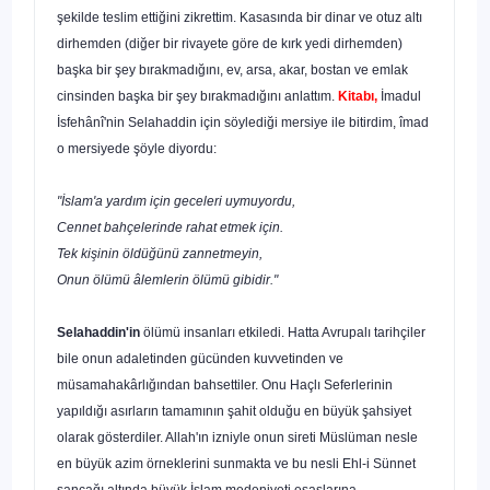
şekilde teslim ettiğini zikrettim. Kasasında bir dinar ve otuz altı
dirhemden (diğer bir rivayete göre de kırk yedi dirhemden)
başka bir şey bırakmadığını, ev, arsa, akar, bostan ve emlak
cinsinden başka bir şey bırakmadığı­nı anlattım.
Kitabı,
İmadul
İsfehânî'nin Selahaddin için söylediği mersiye ile bitir­dim, îmad
o mersiyede şöyle diyordu:
"İslam'a yardım için geceleri uymuyordu,
Cennet bahçelerinde rahat etmek için.
Tek kişinin öldüğünü zannetmeyin,
Onun ölümü âlemlerin ölümü gibidir."
Selahaddin'in
ölümü insanları etkiledi. Hatta Avrupalı tarihçiler
bile onun adaletinden gücünden kuvvetinden ve
müsamahakârlığından bahsettiler. Onu Haçlı Seferlerinin
yapıldığı asırların tamamının şahit olduğu en büyük şahsiyet
olarak gösterdiler. Allah'ın izniyle onun sireti Müslüman nesle
en büyük azim örneklerini sunmakta ve bu nesli Ehl-i Sünnet
sancağı altında büyük İslam medeniyeti esasları­na