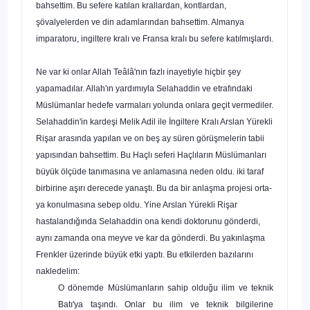
bahsettim. Bu sefere katılan krallardan, kontlardan,
şövalyelerden ve din adamlarından bahsettim. Almanya
imparatoru, ingiltere kralı ve Fransa kralı bu sefere katılmışlardı.
Ne var ki onlar Allah Teâlâ'nın fazlı inayetiyle hiçbir şey
yapamadılar. Allah'ın yardımıyla Selahaddin ve etrafındaki
Müslümanlar hedefe varmaları yolunda onlara geçit vermediler.
Selahaddin'in kardeşi Melik Adil ile İngiltere Kralı Arslan Yürekli
Rişar arasında yapılan ve on beş ay süren görüşmelerin tabii
yapısından bahsettim. Bu Haçlı seferi Haçlıların Müslümanları
büyük ölçüde tanımasına ve anlamasına neden oldu. iki taraf
birbirine aşırı derecede yanaştı. Bu da bir anlaşma projesi orta­
ya konulmasına sebep oldu. Yine Arslan Yürekli Rişar
hastalandığında Selahaddin ona kendi doktorunu gönderdi,
aynı zamanda ona meyve ve kar da gönderdi. Bu yakınlaşma
Frenkler üzerinde büyük etki yaptı. Bu etkilerden bazılarını
nakledelim:
O dönemde Müslümanların sahip olduğu ilim ve teknik
Batı'ya taşındı. On­lar bu ilim ve teknik bilgilerine