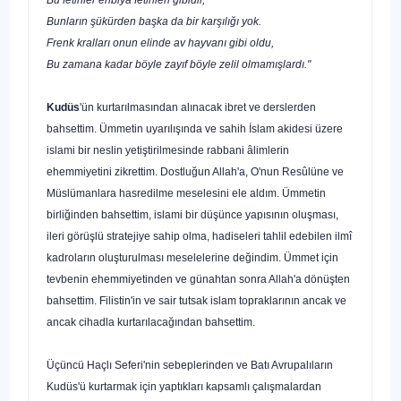
Bunların şükürden başka da bir karşılığı yok.
Frenk kralları onun elinde av hayvanı gibi oldu,
Bu zamana kadar böyle zayıf böyle zelil olmamışlardı."
Kudüs
'ün kurtarılmasından alınacak ibret ve derslerden
bahsettim. Ümmetin uyarılışında ve sahih İslam akidesi üzere
islami bir neslin yetiştirilmesinde rabbani âlimlerin
ehemmiyetini zikrettim. Dostluğun Allah'a, O'nun Resûlüne ve
Müslü­manlara hasredilme meselesini ele aldım. Ümmetin
birliğinden bahsettim, islami bir düşünce yapısının oluşması,
ileri görüşlü stratejiye sahip olma, hadiseleri tahlil edebilen ilmî
kadroların oluşturulması meselelerine değindim. Ümmet için
tevbenin ehemmiyetinden ve günahtan sonra Allah'a dönüşten
bahsettim. Filistin'in ve sair tutsak islam topraklarının ancak ve
ancak cihadla kurtarılacağından bahsettim.
Üçüncü Haçlı Seferi'nin sebeplerinden ve Batı Avrupalıların
Kudüs'ü kurtar­mak için yaptıkları kapsamlı çalışmalardan