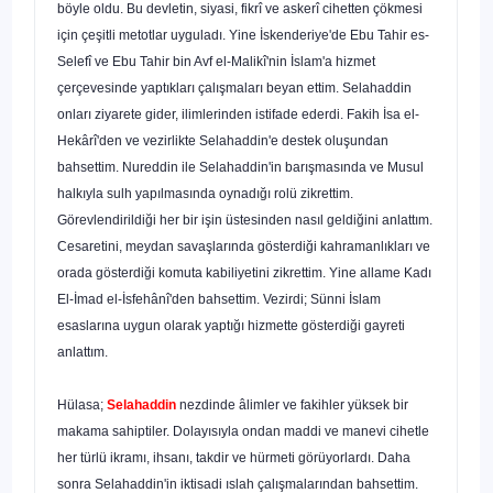
böyle ol­du. Bu devletin, siyasi, fikrî ve askerî cihetten çökmesi
için çeşitli metotlar uygula­dı. Yine İskenderiye'de Ebu Tahir es-
Selefî ve Ebu Tahir bin Avf el-Malikî'nin İs­lam'a hizmet
çerçevesinde yaptıkları çalışmaları beyan ettim. Selahaddin
onları ziya­rete gider, ilimlerinden istifade ederdi. Fakih İsa el-
Hekârî'den ve vezirlikte Selahad­din'e destek oluşundan
bahsettim. Nureddin ile Selahaddin'in barışmasında ve Mu­sul
halkıyla sulh yapılmasında oynadığı rolü zikrettim.
Görevlendirildiği her bir işin üstesinden nasıl geldiğini anlattım.
Cesaretini, meydan savaşlarında gösterdiği kah­ramanlıkları ve
orada gösterdiği komuta kabiliyetini zikrettim. Yine allame Kadı
El-İmad el-İsfehânî'den bahsettim. Vezirdi; Sünni İslam
esaslarına uygun olarak yaptı­ğı hizmette gösterdiği gayreti
anlattım.
Hülasa;
Selahaddin
nezdinde âlimler ve fakihler yüksek bir
makama sahiptiler. Dolayısıyla ondan maddi ve manevi cihetle
her türlü ikramı, ihsanı, takdir ve hür­meti görüyorlardı. Daha
sonra Selahaddin'in iktisadi ıslah çalışmalarından bahset­tim.