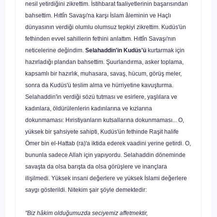
nesil yetirdiği­ni zikrettim. İstihbarat faaliyetlerinin başarısından
bahsettim. Hıttîn Savaşı'na karşı İslam âleminin ve Haçlı
dünyasının verdiği olumlu olumsuz tepkiyi zikrettim. Ku­düs'ün
fethinden evvel sahillerin fethini anlattım. Hıttîn Savaşı'nın
neticelerine de­ğindim.
Selahaddin'in Kudüs'ü
kurtarmak için
hazırladığı plandan bahsettim. Şuurlandırma, asker toplama,
kapsamlı bir hazırlık, muhasara, savaş, hücum, görüş meler,
sonra da Kudüs'ü teslim alma ve hürriyetine kavuşturma.
Selahaddin'in ver­diği sözü tutması ve esirlere, yaşlılara ve
kadınlara, öldürülenlerin kadınlarına ve kızlarına
dokunmaması: Hıristiyanların kutsallarına dokunmaması... O,
yüksek bir şahsiyete sahipti, Kudüs'ün fethinde Raşit halife
Ömer bin el-Hattab (ra)'a iktida ederek vaadini yerine getirdi. O,
bununla sadece Allah için yapıyordu. Selahaddin döneminde
savaşta da olsa barışta da olsa görüşlere ve inançlara
ilişilmedi. Yüksek insani değerlere ve yüksek İslami değerlere
saygı gösterildi. Nitekim şair şöyle de­mektedir:
"Biz hâkim olduğumuzda seciyemiz affetmektir,