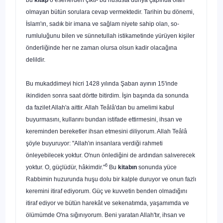
olmayan bütün sorulara cevap vermek­tedir. Tarihin bu dönemi,
İslam'ın, sadık bir imana ve sağlam niyete sahip olan, so­
rumluluğunu bilen ve sünnetullah istikametinde yürüyen kişiler
önderliğinde her ne zaman olursa olsun kadir olacağına
delildir.
Bu mukaddimeyi hicri 1428 yılında Şaban ayının 15'inde
ikindiden sonra sa­at dörtte bitirdim. İşin başında da sonunda
da fazilet Allah'a aittir. Allah Teâlâ'dan bu amelimi kabul
buyurmasını, kullarını bundan istifade ettirmesini, ihsan ve
kere­minden bereketler ihsan etmesini diliyorum. Allah Teâlâ
şöyle buyuruyor: "Allah'ın insanlara verdiği rahmeti
önleyebilecek yoktur. O'nun önlediğini de ardından sa­lıverecek
6
yoktur. O, güçlüdür, hâkimdir."
Bu
kitabın
sonunda yüce
Rabbimin hu­zurunda huşu dolu bir kalple duruyor ve onun fazlı
keremini itiraf ediyorum. Güç ve kuvvetin benden olmadığını
itiraf ediyor ve bütün harekât ve sekenatımda, yaşa­mımda ve
ölümümde O'na sığınıyorum. Beni yaratan Allah'tır, ihsan ve