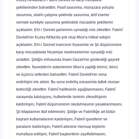
şekillerinden bahsettim. Pasif savunma, münazara yoluyla
savunma, silahlı çatışma şeklinde savunma, telif eserler
vermek suretiyle savunma şeklindeki mücadele şekillerini
açıkladım. Ehl-i
Sünnet şairlerinin oynadığı rolü zikrettim. Fatımî
Devleti'nin Kuzey Afrika'da yok olup Mısır'a intikal edişini
açıkladım. Ehl-i Sünnet inancının ihyasında ve Şii dü­şüncesine
karşı mücadelede Nizamiye medreselerinin oynadığı rolü
anlattım. Şiili­ğin imhasında İmam Gazali'nin gösterdiği gayreti
zikrettim. Nureddin'in askerleri­nin Mısır'a yaptığı birinci, ikinci
ve üçüncü seferden bahsettim. Fatımî Devleti'nin sona
erdirilişini ele aldım. Bu sona erdiriliş esnasında tatbik olunan
tedriciliği zik­rettim. Fatımî halifesinin aşağılanmasını, Fatımî
sarayında tutuluşunu, hutbelerde isminin zikredilişinin
kaldırılışını, Fatımî düşüncesinin okutulmasının yasaklanma­sını,
Şii kitaplarının itlaf edilmesini, Şiiliğe ve Fatımîliğe ait bütün
bayram kutlama­larının kaldırılışını, Fatımî işaretlerin ve
paraların kaldırılışını, Fatımî ailesine men­sup kişilerin
muhafaza edilişini, Fatımî başkentinin zayıflatılmasını,