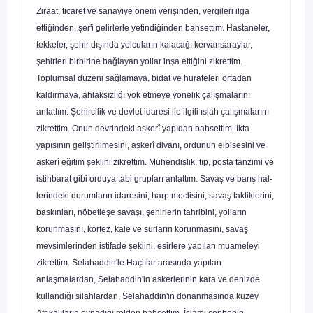
Ziraat, ticaret ve sanayiye önem verişinden, vergileri ilga
ettiğinden, şer'i gelir­lerle yetindiğinden bahsettim. Hastaneler,
tekkeler, şehir dışında yolcuların kalacağı kervansaraylar,
şehirleri birbirine bağlayan yollar inşa ettiğini zikrettim.
Toplumsal düzeni sağlamaya, bidat ve hurafeleri ortadan
kaldırmaya, ahlaksızlığı yok etmeye yönelik çalışmalarını
anlattım. Şehircilik ve devlet idaresi ile ilgili ıslah çalışmalarını
zikrettim. Onun devrindeki askerî yapıdan bahsettim. İkta
yapısının geliştirilmesi­ni, askerî divanı, ordunun elbisesini ve
askerî eğitim şeklini zikrettim. Mühendislik, tıp, posta tanzimi ve
istihbarat gibi orduya tabi grupları anlattım. Savaş ve barış hal­
lerindeki durumların idaresini, harp meclisini, savaş taktiklerini,
baskınları, nöbet­leşe savaşı, şehirlerin tahribini, yolların
korunmasını, körfez, kale ve surların korun­masını, savaş
mevsimlerinden istifade şeklini, esirlere yapılan muameleyi
zikrettim. Selahaddin'le Haçlılar arasında yapılan
anlaşmalardan, Selahaddin'in askerlerinin kara ve denizde
kullandığı silahlardan, Selahaddin'in donanmasında kuzey
Afrikalı­ların oynadığı rolden bahsettim. İslami cephenin