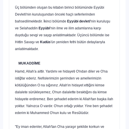
Üç bölümden oluşan bu kitabın birinci bölümünde Eyyübi
Devleti'nin kuruluşundan önceki haçlı seferlerinden
bahsedilmektedir. İkinci bölümde
Eyyübi devleti'
nin kuruluşu
ve Selahaddin
Eyyübi'
nin ilme ve ilim adamlarına karşı
duyduğu sevgi ve saygı anlatılmaktadır. Üçüncü bölüm­de ise
Hıttin Savaşı ve
Kudüs
'ün yeniden fethi bütün detaylarıyla
anlatılmaktadır.
MUKADDİME
Hamd, Allah'a aittir. Yardımı ve hidayeti O'ndan diler ve O'na
istiğfar ede­riz. Nefislerimizin şerrinden ve amellerimizin
kötülüğünden O na sığını­rız. Allah'ın hidayet ettiğini kimse
dalalete sürükleyemez, O'nun dalalette bıraktığını da kimse
hidayete erdiremez. Ben şehadet ederim ki Allah'tan başka ilah
yoktur. Yalnızca O vardır. O'nun ortağı yoktur. Yine ben şehadet
ederim ki Muhammed O'nun kulu ve Resûlüdür.
"Ey iman edenler, Allah'tan O'na yaraşır şekilde korkun ve