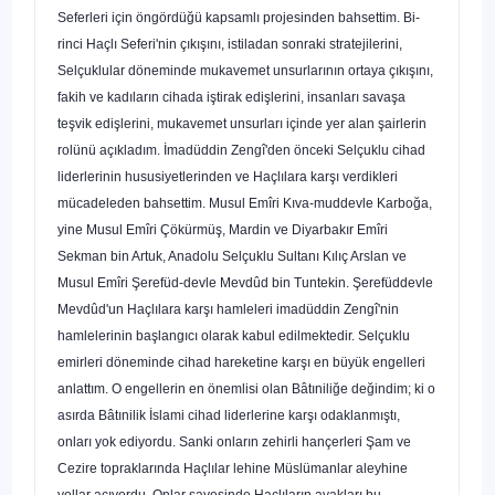
Seferleri için öngördüğü kapsamlı projesinden bahsettim. Bi­
rinci Haçlı Seferi'nin çıkışını, istiladan sonraki stratejilerini,
Selçuklular döneminde mukavemet unsurlarının ortaya çıkışını,
fakih ve kadıların cihada iştirak edişlerini, insanları savaşa
teşvik edişlerini, mukavemet unsurları içinde yer alan şairlerin
rolü­nü açıkladım. İmadüddin Zengî'den önceki Selçuklu cihad
liderlerinin hususiyetle­rinden ve Haçlılara karşı verdikleri
mücadeleden bahsettim. Musul Emîri Kıva-muddevle Karboğa,
yine Musul Emîri Çökürmüş, Mardin ve Diyarbakır Emîri
Sekman bin Artuk, Anadolu Selçuklu Sultanı Kılıç Arslan ve
Musul Emîri Şerefüd-devle Mevdûd bin Tuntekin. Şerefüddevle
Mevdûd'un Haçlılara karşı hamleleri imadüddin Zengî'nin
hamlelerinin başlangıcı olarak kabul edilmektedir. Selçuklu
emirleri döneminde cihad hareketine karşı en büyük engelleri
anlattım. O engelle­rin en önemlisi olan Bâtıniliğe değindim; ki o
asırda Bâtınilik İslami cihad liderleri­ne karşı odaklanmıştı,
onları yok ediyordu. Sanki onların zehirli hançerleri Şam ve
Cezire topraklarında Haçlılar lehine Müslümanlar aleyhine
yollar açıyordu. Onlar sayesinde Haçlıların ayakları bu