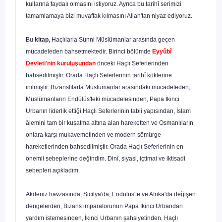
kullarına faydalı olmasını istiyoruz. Ayrıca bu tarihî serimizi
tamamlamaya bizi muvaffak kılmasını Allah'tan niyaz ediyoruz.
Bu
kitap,
Haçlılarla Sünni Müslümanlar arasında geçen
mücadeleden bahset­mektedir. Birinci bölümde
Eyyûbî
Devleti'nin kuruluşundan
önceki Haçlı Seferle­rinden
bahsedilmiştir. Orada Haçlı Seferlerinin tarihî köklerine
inilmiştir. Bizanslı­larla Müslümanlar arasındaki mücadeleden,
Müslümanların Endülüs'teki mücade­lesinden, Papa İkinci
Urbanın liderlik ettiği Haçlı Seferlerinin tabii yapısından, İs­lam
âlemini tam bir kuşatma altına alan hareketten ve Osmanlıların
onlara karşı mukavemetinden ve modern sömürge
hareketlerinden bahsedilmiştir. Orada Haçlı Seferlerinin en
önemli sebeplerine değindim. Dinî, siyasi, içtimai ve iktisadi
sebep­leri açıkladım.
Akdeniz havzasında, Sicilya'da, Endülüs'te ve Afrika'da değişen
dengelerden, Bizans imparatorunun Papa İkinci Urbandan
yardım istemesinden, İkinci Urbanın şahsiyetinden, Haçlı