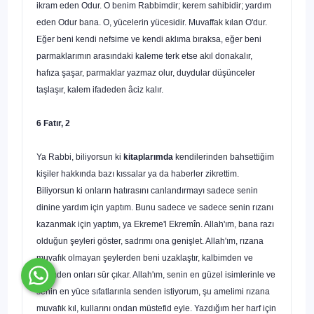
ikram eden Odur. O benim Rabbimdir; kerem sahibidir; yardım
eden Odur bana. O, yücele­rin yücesidir. Muvaffak kılan O'dur.
Eğer beni kendi nefsime ve kendi aklıma bıraksa, eğer beni
parmaklarımın arasındaki kaleme terk etse akıl donakalır,
hafıza şaşar, parmaklar yazmaz olur, duydular düşünceler
taşlaşır, kalem ifadeden âciz kalır.
6 Fatır, 2
Ya Rabbi, biliyorsun ki
kitaplarımda
kendilerinden bahsettiğim
kişiler hakkın­da bazı kıssalar ya da haberler zikrettim.
Biliyorsun ki onların hatırasını canlandır
mayı sadece senin
dinine yardım için yaptım. Bunu sadece ve sadece senin rızanı
kazanmak için yaptım, ya Ekreme'l Ekremîn. Allah'ım, bana razı
olduğun şeyleri göster, sadrımı ona genişlet. Allah'ım, rızana
muvafık olmayan şeylerden beni uzak­laştır, kalbimden ve
fikrimden onları sür çıkar. Allah'ım, senin en güzel isimlerinle ve
senin en yüce sıfatlarınla senden istiyorum, şu amelimi rızana
muvafık kıl, kulla­rını ondan müstefid eyle. Yazdığım her harf için