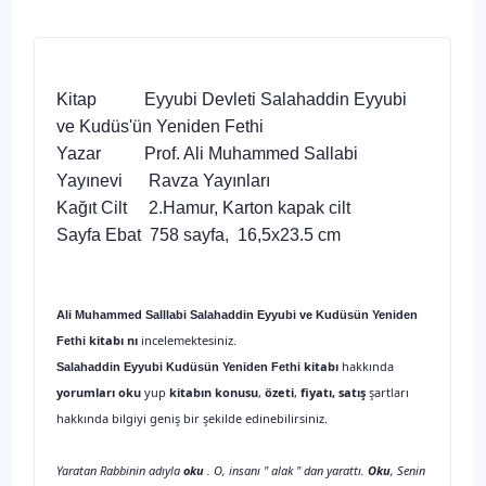
Kitap Eyyubi Devleti Salahaddin Eyyubi
ve Kudüs'ün Yeniden Fethi
Yazar Prof. Ali Muhammed Sallabi
Yayınevi Ravza Yayınları
Kağıt Cilt 2.Hamur, Karton kapak cilt
Sayfa Ebat 758 sayfa, 16,5x23.5 cm
Ali Muhammed Salllabi Salahaddin Eyyubi ve Kudüsün Yeniden
kitabı nı
incelemektesiniz.
Fethi
kitabı
hakkında
Salahaddin Eyyubi Kudüsün Yeniden Fethi
yorumları oku
yup
kitabın
konusu
,
özeti
,
fiyatı, satış
şartları
hakkında bilgiyi geniş bir şekilde edinebilirsiniz.
Yaratan Rabbinin adıyla
oku
. O, insanı " alak " dan yarattı.
Oku
, Senin