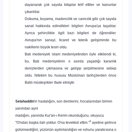
dayanarak çok sayıda kitaplar telif ettiler ve kanun­lar
çıkardılar.
Dokuma, boyama, madencilik ve camcılık gibi çok sayıda
sanat hakkında edindikleri bilgileri Avrupa'ya taşıdılar.
Ayrıca şehircilikle ilgili bazı bilgileri de öğ­rendiler.
Avrupa'nın sanayi, ticaret ve teknik gelişiminde bu
nakillerin büyük tesiri oldu.
Batı medeniyeti islam medeniyetinden öyle etkilendi ki,
bu, Batı medeniyeti­nin o asırda yaşadığı karanlık
denizlerden çıkmasına ve gelişip serpilmesine sebep
oldu. Nitekim bu hususu Müslüman tarihçilerden önce
Batılı müsteşrikler ifade et­miştir.
Selahaddin
'in hastalığını, son demlerini, hocalarından birinin
yanından ayrıl­
madığını, yanında Kur'an-ı Kerim okunduğunu, okuyucu
5
"O'ndan başka ilah yok­tur. O'na tevekkül ettim."
ayetine gelince
gülümsediğini, yüzünün aydınlandığını ve ruhunu yaratıcısına o