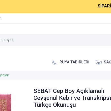
SİPARİŞLERİ
im
RÜYA TABİRLERİ
SAĞ
ınları
SEBAT Cep Boy Açıklamalı
Cevşenül Kebir ve Transkrips
Türkçe Okunuşu