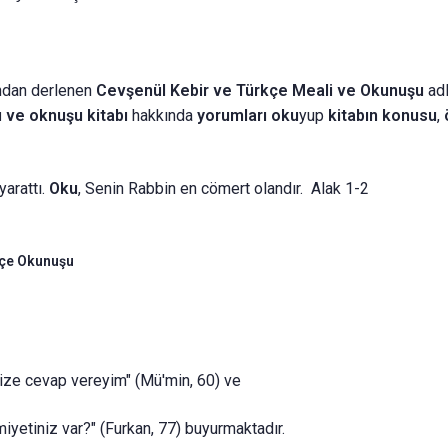
ndan derlenen
Cevşenül Kebir ve Türkçe Meali ve Okunuşu
ad
ı ve oknuşu
kitabı
hakkında
yorumları oku
yup
kitabın
konusu
,
 yarattı.
Oku
, Senin Rabbin en cömert olandır. Alak 1-2
kçe Okunuşu
ize cevap vereyim" (Mü'min, 60) ve
yetiniz var?" (Furkan, 77) buyurmaktadır.