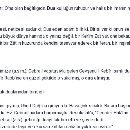
i, O'na olan bağlılığıdır.
Dua
kulluğun ruhudur ve halis bir ima­nın 
si, neticesi şudur ki: Dua eden adam bilir ki, Birisi var ki onun se­
 büyük dünya ha­nında o yalnız değil; bir Kerîm Zat var, ona bakar,
r bir Zât'ın huzurunda kendini tasavvur ederek bir ferah, bir inşira
ze (a.s.m.), Cebrail va­sıtasıyla gelen Cevşenü'l-Kebîr isimli d
Ve Rabb'ine en güzel şekilde o yakarmış, o
dua
etmiştir.
 dualarından birisidir.
 giymiş, Uhud Dağı'na gi­diyordu. Hava çok sıcaktı. Bir ara başını 
ördü. Hz. Cebrail nurla­ra bürünmüştü. Resulullah'a, "Cenab-ı Hak'ta
rail (a.s.) getirdiği duayı takdim etti ve şöyle dedi:
üzerinde taşır ve okursan zırhtan daha büyüktesin vardır."