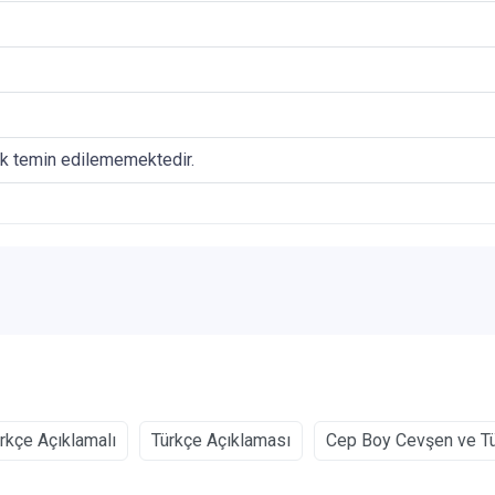
ak temin edilememektedir.
rkçe Açıklamalı
Türkçe Açıklaması
Cep Boy Cevşen ve Tü