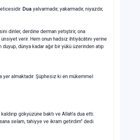
neticesidir.
Dua
yalvarmadır, yakar­madır, niyazdır,
sini dinler, derdine derman yetiştirir, ona
 ünsiyet verir. Hem onun hadsiz ihtiyâcâtını yerine
h duyup, dün­ya kadar ağır bir yükü üzerinden atıp
ua yer almaktadır. Şüphesiz ki en mü­kemmel
kaldırıp gökyüzüne baktı ve Allah'a dua etti.
n sana selam, tahiyye ve ikram getirdim" dedi.