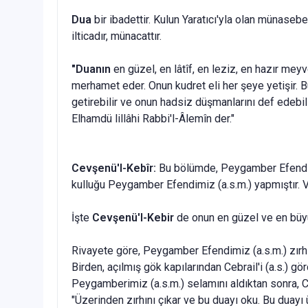
Dua
bir ibadettir. Kulun Yaratıcı'yla olan münasebet
ilticadır, münacattır.
"Duanın
en güzel, en lâtîf, en leziz, en hazır meyve
merhamet eder. Onun kudret eli her şeye yetişir. Bu
getirebilir ve onun hadsiz düşmanlarını def edebili
Elhamdü lillâhi Rabbi'l-Âlemîn der."
Cevşenü'l-Kebîr:
Bu bölümde, Pey­gamber Efendimi
kulluğu Peygamber Efendimiz (a.s.m.) yapmıştır. 
İşte
Cevşenü'l-Kebir
de onun en güzel ve en büyük
Rivayete göre, Peygamber Efendimiz (a.s.m.) zırhını
Birden, açılmış gök kapılarından Cebrail'i (a.s.) g
Peygamberimiz (a.s.m.) selamını aldıktan sonra, Ceb
"Üzerinden zırhını çıkar ve bu duayı oku. Bu duayı 