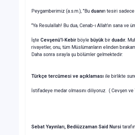
Peygamberimiz (a.s.m.), "Bu
duanı
n tesiri sadece
"Ya Resulallah! Bu dua, Cenab-ı Al­lah'ın sana ve 
İşte
Cevşenü'l-Kebir
böyle
büyük
bir
duadır.
Muht
rivayetler, onu, tüm Müslümanların elinden bırakam
Daha sonra sırayla şu bölümler gel­mektedir:
Türkçe tercü­mesi ve açıklaması
ile birlikte sun
İstifadeye medar olmasını diliyoruz. ( Cevşen ve 
Sebat Yayınları, Bediüzzaman Said Nursi
tarafı