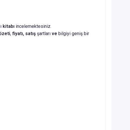
lı
kitabı
incelemektesiniz.
özeti
,
fiyatı, satış
şartları
ve
bilgiyi geniş bir