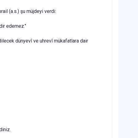
l (a.s.) şu müjdeyi verdi:
kdir edemez."
di­lecek dünyevî ve uhrevî mükafatlara dair
diniz.