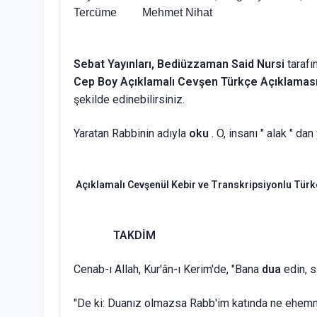
Tercüme
Mehmet Nihat
Sebat Yayınları, Bediüzzaman Said Nursi
tarafı
Cep Boy Açıklamalı Cevşen Türkçe Açıklamas
şekilde edinebilirsiniz.
Yaratan Rabbinin adıyla
oku
. O, insanı " alak " dan
Açıklamalı Cevşenül Kebir ve Transkripsiyonlu Tür
TAKDİM
Cenab-ı Allah, Kur'ân-ı Kerim'de, "Ba­na
dua
edin, s
"De ki: Duanız olmazsa Rabb'im katında ne ehemmi