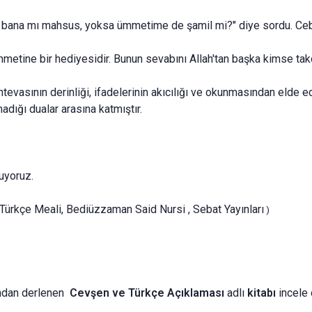
 bana mı mahsus, yoksa ümmetime de şamil mi?" diye sordu. Cebrai
ümmetine bir hediyesidir. Bunun sevabını Allah'tan başka kimse ta
evasının derinliği, ifadeleri­nin akıcılığı ve okunmasından elde e
adığı dualar arasına katmıştır.
uyo­ruz.
Türkçe Meali, Bediüzzaman Said Nursi , Sebat Yayınları
)
ndan derlenen
Cevşen ve Türkçe Açıklaması
adlı
kitabı
incele 