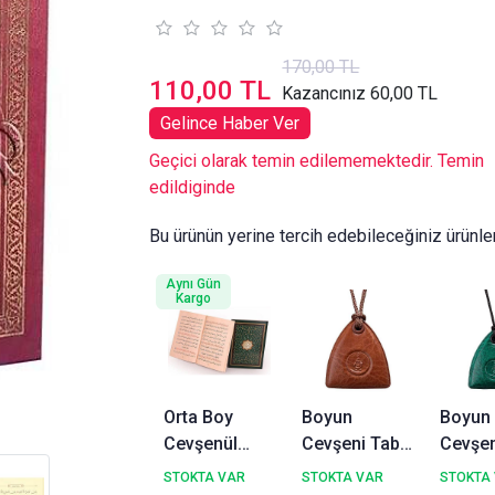
170,00 TL
110,00 TL
Kazancınız 60,00 TL
Gelince Haber Ver
Geçici olarak temin edilememektedir. Temin
edildiginde
Bu ürünün yerine tercih edebileceğiniz ürünle
Aynı Gün
Kargo
Orta Boy
Boyun
Boyun
Cevşenül
Cevşeni Taba
Cevşen
Kebir
Renk
Renk
STOKTA VAR
STOKTA VAR
STOKTA