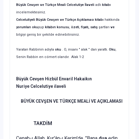
Büyük Cevşen ve Türkçe Meali Celcelutiye İlaveli
adlı
kitabı
incelemektesiniz.
Celcelutiyeli Büyük Cevşen ve Türkçe Açıklaması
kitabı
hakkında
yorumları oku
yup
kitabın
konusu
,
özeti
,
fiyatı, satış
şartları
ve
bilgiyi geniş bir şekilde edinebilirsiniz.
Yaratan Rabbinin adıyla
oku
. O, insanı " alak " dan yarattı.
Oku
,
Senin Rabbin en cömert olandır. Alak 1-2
Büyük Cevşen Hizbül Envaril Hakaikın
Nuriye Celcelutiye ilaveli
BÜYÜK CEVŞEN VE TÜRKÇE MEALİ VE AÇIKLAMASI
TAKDİM
Cenab-ı Allah, Kur'ân-ı Kerim'de, "Ba­na
dua
edin,