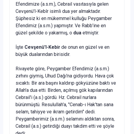
Efendimize (a.s.m.), Cebrail va­sıtasıyla gelen
Cevşenü'l-Kebîr isimli dua yer almaktadır.
Şüphesiz ki en mü­kemmel kulluğu Peygamber
Efendimiz (a.s.m.) yapmıştır. Ve Rabb'ine en
güzel şekilde o yakarmış, o
dua
etmiştir.
İşte
Cevşenü'l-Kebir
de onun en güzel ve en
büyük dualarından birisidir.
Rivayete göre, Peygamber Efendimiz (a.s.m.)
zırhını giymiş, Uhud Dağı'na gi­diyordu. Hava çok
sıcaktı. Bir ara başını kaldırıp gökyüzüne baktı ve
Allah'a dua etti. Birden, açılmış gök kapılarından
Cebrail'i (a.s.) gördü. Hz. Cebrail nurla­ra
bürünmüştü. Resulullah'a, "Cenab-ı Hak'tan sana
selam, tahiyye ve ikram getirdim" dedi.
Peygamberimiz (a.s.m.) selamını aldıktan sonra,
Cebrail (a.s.) getirdiği duayı takdim etti ve şöyle
dedi: