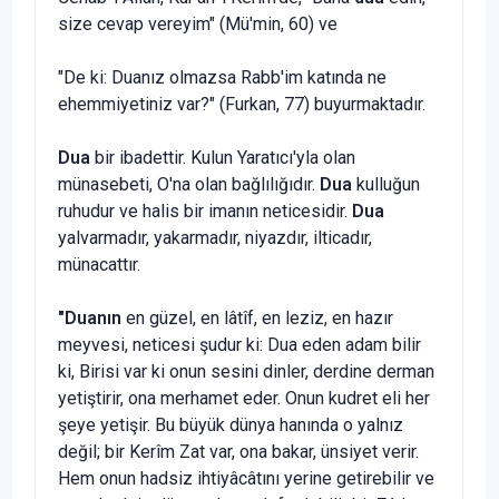
size cevap vereyim" (Mü'min, 60) ve
"De ki: Duanız olmazsa Rabb'im katında ne
ehemmiyetiniz var?" (Furkan, 77) buyurmaktadır.
Dua
bir ibadettir. Kulun Yaratıcı'yla olan
münasebeti, O'na olan bağlılığıdır.
Dua
kulluğun
ruhudur ve halis bir ima­nın neticesidir.
Dua
yalvarmadır, yakar­madır, niyazdır, ilticadır,
münacattır.
"Duanın
en güzel, en lâtîf, en leziz, en hazır
meyvesi, neticesi şudur ki: Dua eden adam bilir
ki, Birisi var ki onun se­sini dinler, derdine derman
yetiştirir, ona merhamet eder. Onun kudret eli her
şeye yetişir. Bu büyük dünya ha­nında o yalnız
değil; bir Kerîm Zat var, ona bakar, ünsiyet verir.
Hem onun hadsiz ihtiyâcâtını yerine getirebilir ve