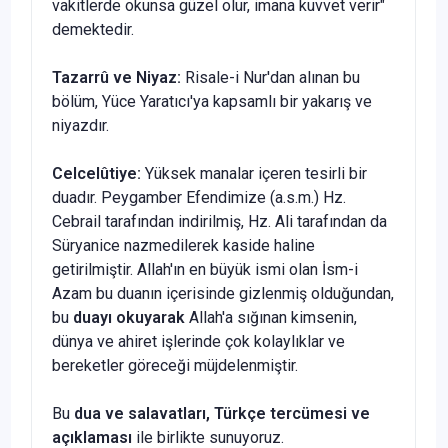
vakitlerde okunsa güzel olur, imana kuvvet verir"
demektedir.
Tazarrû ve Niyaz:
Risale-i Nur'dan alınan bu
bölüm, Yüce Yaratıcı'ya kap­samlı bir yakarış ve
niyazdır.
Celcelûtiye:
Yüksek manalar içeren tesirli bir
duadır. Peygamber Efendimi­ze (a.s.m.) Hz.
Cebrail tarafından indi­rilmiş, Hz. Ali tarafından da
Süryanice nazmedilerek kaside haline
getirilmiştir. Allah'ın en büyük ismi olan İsm-i
Azam bu duanın içerisinde gizlenmiş olduğun­dan,
bu
duayı okuyarak
Allah'a sığınan kimsenin,
dünya ve ahiret işlerinde çok kolaylıklar ve
bereketler göreceği müjdelenmiştir.
Bu
dua ve salavatları,
Türkçe tercü­mesi ve
açıklaması
ile birlikte sunuyo­ruz.