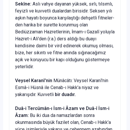
Sekîne:
Aslı vahye dayanan yüksek, sırlı, tılsımlı,
feyizli ve kuvvetli dualar­dan birisidir. Seksen yılı
aşkın hayatı boyunca karşılaştığı dehşetli fitneler­
den harika bir surette korunmuş olan
Bediüzzaman Hazretlerinin, İmam-ı Gazalî yoluyla
Hazret-i Ali'den (r.a.) ders aldığı bu duayı
kendisine daimi bir vird edinerek okumuş olması,
bize, her sıkıntı ve fitne anında sığınacağımız
açık ve koruyucu bir kapı olduğunu göstermeye
yeterlidir.
Veysel Karanî'nin
Münâcâtı: Veysel Karanî'nin
Esmâ-i Hüsnâ ile Cenab-ı Hakk'a niyaz ve
yakarışıdır. Kuvvetli
bir
duadır.
Duâ-i Tercümân-ı İsm-i Âzam ve Duâ-î İsm-i
Âzam:
Bu iki dua da na­mazlardan sonra
okunmasında büyük fazilet olan, Cenab-ı Hakk'a
yüce isim­leriyle yakarış ve cehennem azabından