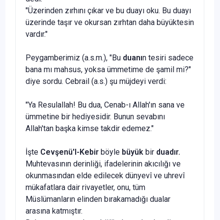
"Üzerinden zırhını çıkar ve bu duayı oku. Bu duayı
üzerinde taşır ve okursan zırhtan daha büyüktesin
vardır."
Peygamberimiz (a.s.m.), "Bu
duanı
n tesiri sadece
bana mı mahsus, yoksa ümmetime de şamil mi?"
diye sordu. Cebrail (a.s.) şu müjdeyi verdi:
"Ya Resulallah! Bu dua, Cenab-ı Al­lah'ın sana ve
ümmetine bir hediyesidir. Bunun sevabını
Allah'tan başka kimse takdir edemez."
İşte
Cevşenü'l-Kebir
böyle
büyük
bir
duadır.
Muhtevasının derinliği, ifadeleri­nin akıcılığı ve
okunmasından elde edi­lecek dünyevî ve uhrevî
mükafatlara dair rivayetler, onu, tüm
Müslümanların elinden bırakamadığı dualar
arasına katmıştır.