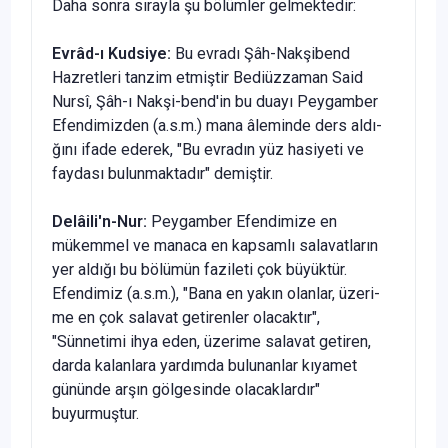
Daha sonra sırayla şu bölümler gel­mektedir:
Evrâd-ı Kudsiye:
Bu evradı Şâh-Nakşibend
Hazretleri tanzim etmiştir Bediüzzaman Said
Nursî, Şâh-ı Nakşi-bend'in bu duayı Peygamber
Efendimiz­den (a.s.m.) mana âleminde ders aldı­
ğını ifade ederek, "Bu evradın yüz hasi­yeti ve
faydası bulunmaktadır" demiştir.
Delâili'n-Nur:
Peygamber Efendimi­ze en
mükemmel ve manaca en kap­samlı salavatların
yer aldığı bu bölü­mün fazileti çok büyüktür.
Efendimiz (a.s.m.), "Bana en yakın olanlar, üzeri­
me en çok salavat getirenler olacaktır",
"Sünnetimi ihya eden, üzerime salavat getiren,
darda kalanlara yardımda bu­lunanlar kıyamet
gününde arşın göl­gesinde olacaklardır"
buyurmuştur.