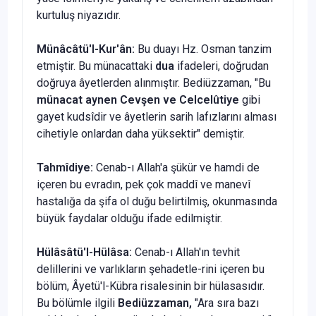
kurtuluş niyazıdır.
Münâcâtü'l-Kur'ân:
Bu duayı Hz. Osman tanzim
etmiştir. Bu münacattaki
dua
ifadeleri, doğrudan
doğruya âyet­lerden alınmıştır. Bediüzzaman, "Bu
münacat
aynen Cevşen ve Celcelûtiye
gibi
gayet kudsîdir ve âyetlerin sarih la­fızlarını alması
cihetiyle onlardan daha yüksektir" demiştir.
Tahmîdiye:
Cenab-ı Allah'a şükür ve hamdi de
içeren bu evradın, pek çok maddî ve manevî
hastalığa da şifa ol duğu belirtilmiş, okunmasında
büyük faydalar olduğu ifade edilmiştir.
Hülâsâtü'l-Hülâsa:
Cenab-ı Allah'ın tevhit
delillerini ve varlıkların şehadetle-rini içeren bu
bölüm, Âyetü'l-Kübra risa­lesinin bir hülasasıdır.
Bu bölümle ilgili
Bediüzzaman,
"Ara sıra bazı