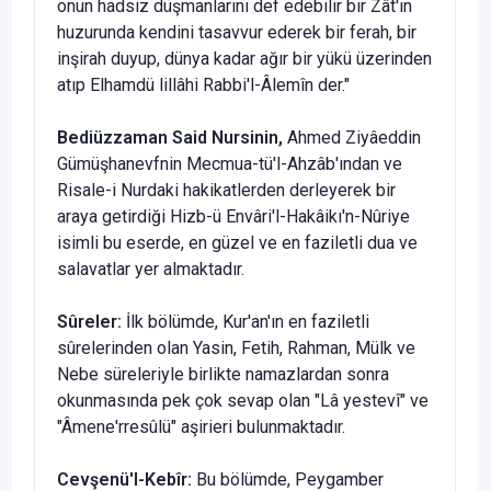
onun hadsiz düşmanlarını def edebilir bir Zât'ın
huzurunda kendini tasavvur ederek bir ferah, bir
inşirah duyup, dün­ya kadar ağır bir yükü üzerinden
atıp Elhamdü lillâhi Rabbi'l-Âlemîn der."
Bediüzzaman Said Nursinin,
Ahmed Ziyâeddin
Gümüşhanevfnin Mecmua-tü'l-Ahzâb'ından ve
Risale-i Nurdaki hakikatlerden derleyerek bir
araya ge­tirdiği Hizb-ü Envâri'l-Hakâikı'n-Nûriye
isimli bu eserde, en güzel ve en faziletli dua ve
salavatlar yer almaktadır.
Sûreler:
İlk bölümde, Kur'an'ın en fa­ziletli
sûrelerinden olan Yasin, Fetih, Rahman, Mülk ve
Nebe süreleriyle bir­likte namazlardan sonra
okunmasında pek çok sevap olan "Lâ yestevî" ve
"Âmene'rresûlü" aşirieri bulunmaktadır.
Cevşenü'l-Kebîr:
Bu bölümde, Pey­gamber