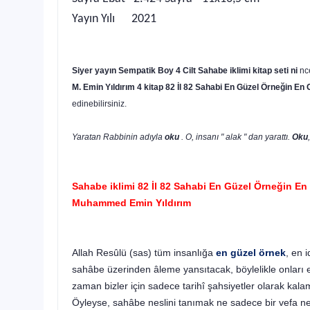
Yayın Yılı 2021
Siyer yayın
Sempatik Boy
4 Cilt Sahabe iklimi kitap seti ni
nc
M. Emin Yıldırım
4 kitap 82 İl 82 Sahabi En Güzel Örneğin En 
edinebilirsiniz.
Yaratan Rabbinin adıyla
oku
. O, insanı " alak " dan yarattı.
Oku
Sahabe iklimi 82 İl 82 Sahabi En Güzel Örneğin En 
Muhammed Emin Yıldırım
Allah Resûlü (sas) tüm insanlığa
en güzel örnek
, en 
sahâbe üzerinden âleme yansıtacak, böylelikle onları 
zaman bizler için sadece tarihî şahsiyetler olarak kalama
Öyleyse, sahâbe neslini tanımak ne sadece bir vefa ne 