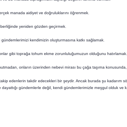
erçek mana­da aidiyet ve doğruluklarını öğrenmek.
ehberliğinde ye­niden gözden geçirmek.
 gündemleri­mizi kendimizin oluşturmasına katkı sağlamak.
 onlar gibi toprağa tohum ekme zorunluluğumuzun olduğunu hatırlamak
nutmadan, on­ların üzerinden nebevi mirası bu çağa taşıma konusunda,
takip edenlerin takdir edecekleri bir şeydir. Ancak burada şu kadarım söy
e dayattığı gündemlerle değil, kendi gündemlerimizle meş­gul olduk ve k