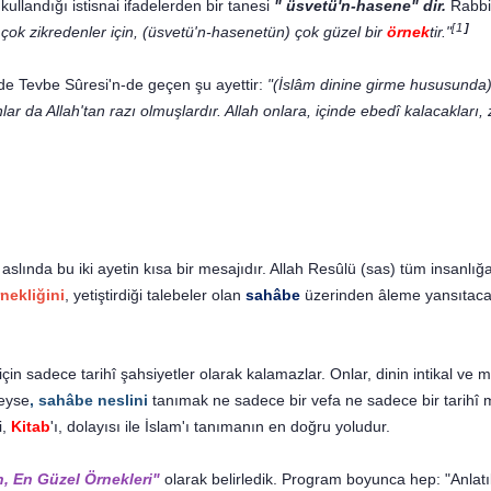
ullandığı is­tisnai ifadelerden bir tanesi
" üsvetü'n-hasene" dir.
Rabbi
[1
]
çok zikredenler için, (üsvetü'n-hasenetün) çok güzel bir
örnek
tir."
 de Tevbe Sûresi'n-de geçen şu ayettir:
"(İslâm dinine girme hususunda) 
onlar da Allah'tan razı olmuşlardır. Allah onlara, içinde ebedî kalacaklar
 aslında bu iki ayetin kısa bir mesajıdır. Allah Resûlü (sas) tüm insanlığ
nekliğini
, yetiştirdiği talebeler olan
sahâbe
üzerinden âleme yansı­tacak
çin sadece tarihî şahsiyetler olarak kalamazlar. Onlar, dinin intikal ve 
leyse
, sahâbe neslini
tanımak ne sadece bir vefa ne sadece bir tarihî
i,
Kitab
'ı, dolayısı ile İslam'ı tanımanın en doğ­ru yoludur.
, En Güzel Örnek­leri"
olarak belirledik. Program boyunca hep: "Anlat