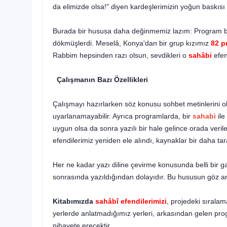
da elimizde olsa!" diyen kardeşlerimizin yoğun baskısı 
Burada bir hususa daha değinmemiz lazım: Program baş
dökmüşlerdi. Meselâ, Konya'dan bir grup kızımız
82 p
Rabbim hepsin­den razı olsun, sevdikleri o
sahâbi
efen
Çalışmanın Bazı Özellikleri
Çalışmayı hazırlarken söz konusu sohbet metinlerini o
uyarlanamayabilir. Ayrıca programlarda, bir
sahabi
ile
uygun olsa da sonra yazılı bir hale gelince orada veri
efendi­lerimiz yeniden ele alındı, kaynaklar bir daha ta
Her ne kadar yazı diline çevirme konusunda belli bir 
sonrasında yazıldığından do­layıdır. Bu hususun göz 
Kitabımızda
sahâbî efendilerimizi
, projedeki sırala
yerlerde anlatmadığımız yerleri, arkasından gelen prog
nihayete erecektir.