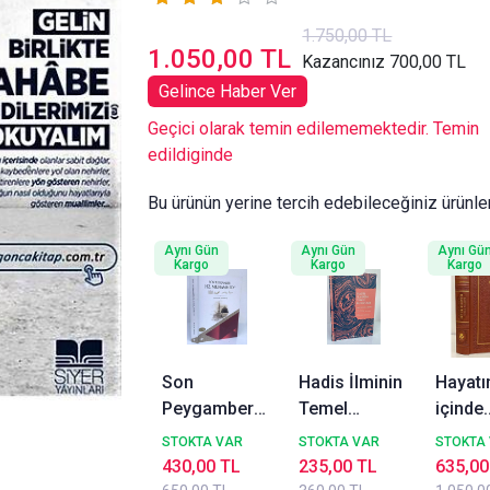
1.750,00 TL
1.050,00 TL
Kazancınız 700,00 TL
Gelince Haber Ver
Geçici olarak temin edilememektedir. Temin
edildiginde
Bu ürünün yerine tercih edebileceğiniz ürünle
Aynı Gün
Aynı Gün
Aynı Gü
Kargo
Kargo
Kargo
Son
Hadis İlminin
Hayatı
Peygamber
Temel
içinde
Hz.
Konuları,
Rasulu
STOKTA VAR
STOKTA VAR
STOKTA
Muhammed
Takdim
sav ) 
430,00 TL
235,00 TL
635,00
Siyer-i Nebi
Deri Ci