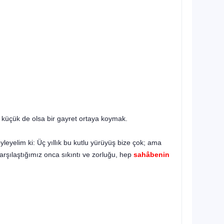
.
 küçük de olsa bir gayret ortaya koymak.
leyelim ki: Üç yıl­lık bu kutlu yürüyüş bize çok; ama
arşılaştığımız onca sıkıntı ve zorluğu, hep
sahâbenin