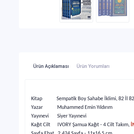
Ürün Açıklaması
Ürün Yorumları
Kitap Sempatik Boy Sahabe İklimi, 82 İl 82 S
Yazar Muhammed Emin Yıldırım
Yayınevi Siyer Yayınevi
Kağıt Cilt IVORY Şamua Kağıt - 4 Cilt Takım,
İ
Sayfa Ebat 2.424 Sayfa - 11x16,5 cm