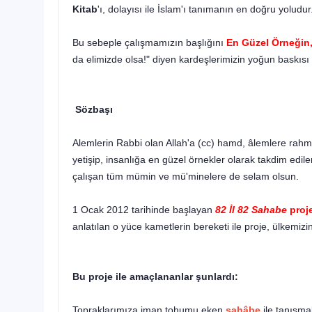
Kitab
'ı, dolayısı ile İslam'ı tanımanın en doğru yoludur
Bu sebeple çalışmamızın başlığını
En Güzel Örneğin,
da elimizde olsa!" diyen kardeşlerimizin yoğun baskısı 
Sözbaşı
Alemlerin Rabbi olan Allah'a (cc) hamd, âlemlere rahm
yetişip, insanlığa en güzel örnekler olarak tak­dim edi
çalışan tüm mümin ve mü'minelere de selam olsun.
1 Ocak 2012 tarihinde başlayan
82 İl 82 Sahabe
proj
anlatılan o yüce kametlerin bereketi ile pro­je, ülkemizi
Bu proje ile amaçlananlar şunlardı:
Topraklarımıza iman tohumu eken
sahâbe
ile tanışma