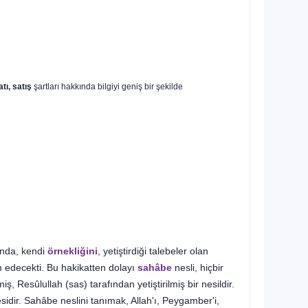
atı, satış
şartları hakkında bilgiyi geniş bir şekilde
ında, kendi
örnekliğini
, yetiştirdiği talebeler olan
 edecekti. Bu hakikatten dolayı
sahâbe
nesli, hiçbir
, Resûlullah (sas) tarafından yetiştirilmiş bir nesildir.
idir. Sahâbe neslini tanımak, Allah'ı, Peygamber'i,