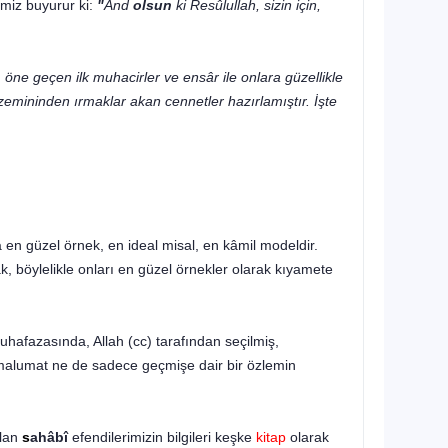
miz buyurur ki:
"
And
olsun
ki Resûlullah, sizin için,
öne geçen ilk muhacirler ve ensâr ile onlara güzellikle
ı, zemininden ırmaklar akan cennetler hazırlamıştır. İşte
a en güzel örnek, en ide­al misal, en kâmil modeldir.
, böylelikle onları en güzel örnekler olarak kıyamete
muhafazasında, Allah (cc) tarafından seçilmiş,
 malumat ne de sadece geçmişe dair bir özlemin
ılan
s
ahâbî
efendileri­mizin bilgileri keşke
kitap
olarak