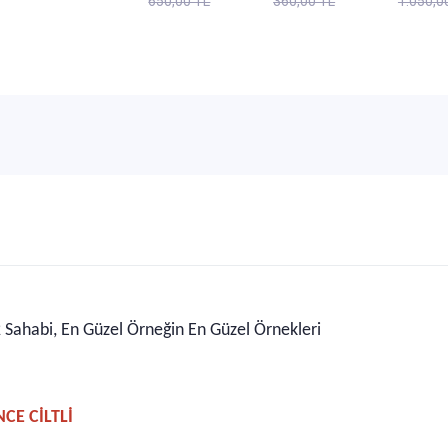
650,00 TL
360,00 TL
1.050,0
Eyüp Baş
Sema
Kahver
ahabi, En Güzel Örneğin En Güzel Örnekleri
NCE CİLTLİ