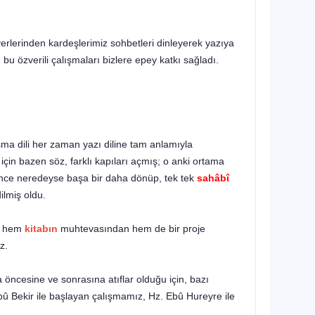
lerinden kardeşleri­miz sohbetleri dinleyerek yazıya
 bu özverili çalışmaları bizlere epey katkı sağladı.
ma dili her zaman yazı diline tam anlamıyla
ı için bazen söz, farklı kapıları aç­mış; o anki ortama
itince neredeyse başa bir daha dönüp, tek tek
sahâbî
ilmiş oldu.
da hem
kitabın
muhtevasından hem de bir proje
z.
öncesine ve sonrasına atıflar olduğu için, bazı
Ebû Bekir ile başlayan çalışmamız, Hz. Ebû Hureyre ile