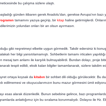
neticesinde bu çalışma sizlere ulaştı.
ladığı günden itibaren gerek Anadolu'dan, gerekse Avrupa'nın bazı yer
rogramın
tamamını yazıya geçirip, bir
kitap
haline getirmişlerdi. Onların
dilerimizin yolundan onları bir an olsun ayırmasın.
lduğu gibi neşretmeyi elbette uygun görmedik. Takdir edersiniz ki konuş
 alakalı her bilgi yansıtılamamıştı. Soh­betlerin tamamı irticalen yapıldığ
len mesaj tam anlamı ile karşılık bulmayabilirdi. Bundan dolayı, proje b
ranarak tespit edildi, eksik kalan bilgiler tamamlanarak, sizlere takdim ed
gayret ortaya koysak da
kitabın
bir sohbet dili olduğu görülecektir. Bu 
ardı edilmemesi ve okuyucularımızın bunu mazur görmesini ümit ediyoru
mayı esas alarak düzenledik. Bunun sebebine gelince, bazı programlarda 
ramlarda anlattığımız için bu sıralama korun­malıydı. Dolayısı ile Hz. 