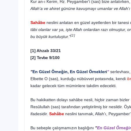
Kur an-ı Kerim, Hz. Peygamber'i (sas) bize anlatırken, k
Allah'a ve ahiret gününe kavuşmayı umanlar ve Allah'ı 
Sahâbe
neslini anlatan en güzel ayetlerden bir tanesi
tâbi olanlar var ya, işte Allah onlardan razı olmuş­tur, 
[2]
bu büyük kurtuluştur."
[1] Ahzab 33/21
[2]
Tevbe
9/100
"
En Güzel Örneğin, En Güzel Örnekleri
"
serlevhası,
Elbette O (sas), kurduğu nübüvvet potasında, kendi
ör
kadar gelecek tüm müminlere takdim edecekti.
Bu hakikatten dolayı sahâbe nesli, hiçbir zaman bizler i
Resûlullah (sas) tarafından yetiştirilmiş bir nesil­dir. Öy
ifadesidir.
Sahâbe
neslini tanımak, Allah'ı, Peygamber'
Bu sebeple çalışmamızın başlığını
"
En Güzel Örneğin