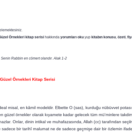
elemektesiniz.
Güzel Örnekleri
kitap serisi
hakkında
yorumları oku
yup
kitabın
konusu
,
özeti
,
fiy
, Senin Rabbin en cömert olandır. Alak 1-2
Güzel Örnekleri Kitap Serisi
ideal misal, en kâmil modeldir. Elbette O (sas), kurduğu nübüvvet potas
en güzel örnekler olarak kıyamete kadar gelecek tüm mü'minlere takdim
zlar. Onlar, dinin intikal ve muhafazasında, Allah (cc) tarafından seçilmiş
sadece bir tarihî malumat ne de sadece geçmişe dair bir özlemin ifades