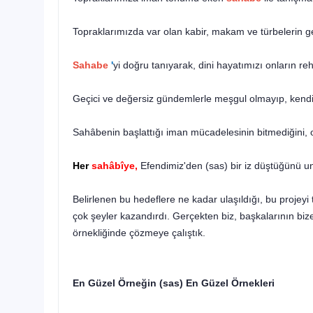
Topraklarımızda var olan kabir, makam ve türbelerin g
Sahabe
'
yi doğru tanıyarak, dini hayatımızı onların r
Geçici ve değersiz gündemlerle meşgul olmayıp, kendi
Sahâbenin başlattığı iman mücadelesinin bitmediğini,
Her
sahâbîye,
Efendimiz'den (sas) bir iz düştüğünü u
Belirlenen bu hedeflere ne kadar ulaşıldığı, bu projeyi 
çok şeyler kazandırdı. Gerçekten biz, başkalarının biz
örnekli­ğinde çözmeye çalıştık.
En Güzel Örneğin (sas) En Güzel Örnekleri