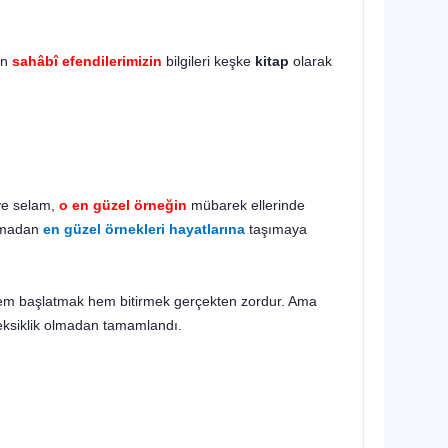
an
sahâbî efendilerimizin
bilgileri keşke
kitap
olarak
 ve selam,
o en güzel örneğin
mübarek ellerinde
ırmadan
en güzel örnekleri hayatlarına
taşımaya
 hem başlatmak hem bitirmek gerçekten zordur. Ama
e eksiklik olmadan tamamlandı.