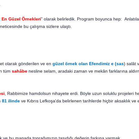
.
 En Güzel Örnekleri
" olarak belirledik. Program boyunca hep: Anlatıl
neticesinde bu çalışma sizlere ulaştı.
et olarak gön­derilen ve en
güzel örnek olan Efendimiz e (sas
) salât
len tüm
sahâbe
nesline selam, aradaki zaman ve mekân farklarına ald
esi
, Rabbimize hamdolsun nihayete erdi. Böyle uzun soluklu projeleri
n
81 ilinde
ve Kıbrıs Lefkoşa'da belirlenen tarihlerde hiçbir ak­saklık v
k ve bu mana­da toprağımızın taşıdığı değerin farkına varmak.