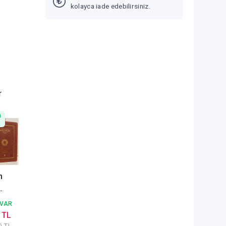
kolayca iade edebilirsiniz.
r
n
n
llah (
 VAR
Termo
 TL
lt Yedi