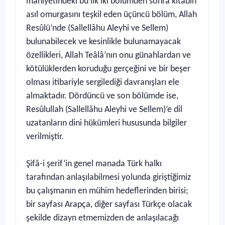
mahiyetindeki bu ilk iki bölümden sonra kitabın
asıl omurgasını teşkil eden üçüncü bölüm, Allah
Resûlü’nde (Sallellâhu Aleyhi ve Sellem)
bulunabilecek ve kesinlikle bulunamayacak
özellikleri, Allah Teâlâ’nın onu günahlardan ve
kötülüklerden koruduğu gerçeğini ve bir beşer
olması itibariyle sergilediği davranışları ele
almaktadır. Dördüncü ve son bölümde ise,
Resûlullah (Sallellâhu Aleyhi ve Sellem)’e dil
uzatanların dini hükümleri hususunda bilgiler
verilmiştir.
Şifâ-i şerif’in genel manada Türk halkı
tarafından anlaşılabilmesi yolunda giriştiğimiz
bu çalışmanın en mühim hedeflerinden birisi;
bir sayfası Arapça, diğer sayfası Türkçe olacak
şekilde dizayn etmemizden de anlaşılacağı