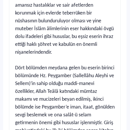
amansız hastalıklar ve sair afetlerden
korunmak için evlerde teberrüken bir
nüshasının bulunduruluyor olması ve yine
muteber İslâm âlimlerinin eser hakkındaki övgü
dolu ifadeleri gibi hususlar, bu eşsiz eserin ihraz
ettiği haklı şöhret ve kabulün en önemli
nişanelerindendir.
Dört bölümden meydana gelen bu eserin birinci
bölümünde Hz. Peygamber (Sallellâhu Aleyhi ve
Sellem)’in sahip olduğu maddi-manevi
özellikler, Allah Teâlâ katındaki mümtaz
makamı ve mucizeleri beyan edilmiş, ikinci
bölümde ise Peygamber’e iman, itaat, gönülden
sevgi beslemek ve ona salât-ü selam
getirmenin önemi gibi hususlar işlenmiştir. Giriş