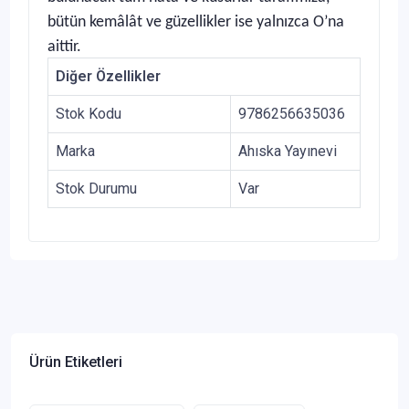
bütün kemâlât ve güzellikler ise yalnızca O’na
aittir.
Diğer Özellikler
Stok Kodu
9786256635036
Marka
Ahıska Yayınevi
Stok Durumu
Var
Ürün Etiketleri