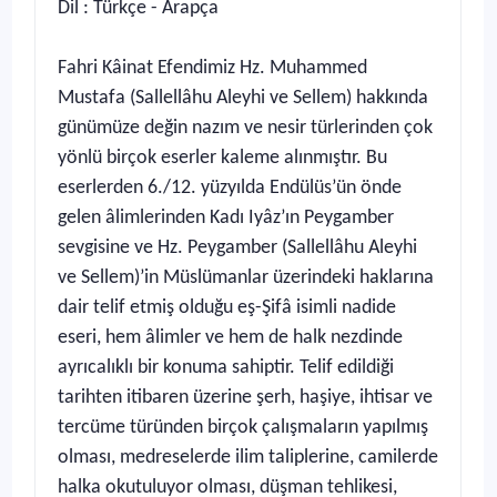
Dil : Türkçe - Arapça
Fahri Kâinat Efendimiz Hz. Muhammed
Mustafa (Sallellâhu Aleyhi ve Sellem) hakkında
günümüze değin nazım ve nesir türlerinden çok
yönlü birçok eserler kaleme alınmıştır. Bu
eserlerden 6./12. yüzyılda Endülüs’ün önde
gelen âlimlerinden Kadı Iyâz’ın Peygamber
sevgisine ve Hz. Peygamber (Sallellâhu Aleyhi
ve Sellem)’in Müslümanlar üzerindeki haklarına
dair telif etmiş olduğu eş-Şifâ isimli nadide
eseri, hem âlimler ve hem de halk nezdinde
ayrıcalıklı bir konuma sahiptir. Telif edildiği
tarihten itibaren üzerine şerh, haşiye, ihtisar ve
tercüme türünden birçok çalışmaların yapılmış
olması, medreselerde ilim taliplerine, camilerde
halka okutuluyor olması, düşman tehlikesi,