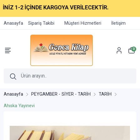
İZ 1-2 İÇİNDE KARGOYA VERİLECEKTİR.
Anasayfa
Sipariş Takibi
Müşteri Hizmetleri
İletişim
0
Anasayfa
PEYGAMBER - SİYER - TARİH
TARİH
Ahıska Yayınevi