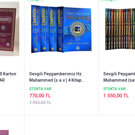
0 Karton
Sevgili Peygamberimiz Hz.
Sevgili Peygam
HAR
Muhammed (s.a.v.) 4 Kitap
Muhammed (sav)
Bahar
STOKTA VAR
STOKTA VAR
770,00 TL
1.550,00 TL
1.450,00 TL