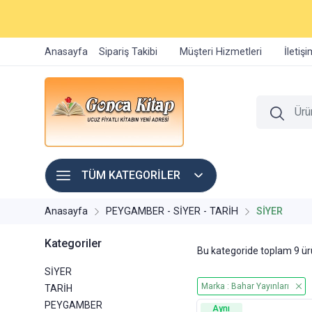
Anasayfa
Sipariş Takibi
Müşteri Hizmetleri
İletiş
TÜM KATEGORİLER
Anasayfa
PEYGAMBER - SİYER - TARİH
SİYER
Kategoriler
Bu kategoride toplam
9
ürü
SİYER
Marka : Bahar Yayınları
TARİH
PEYGAMBER
Aynı