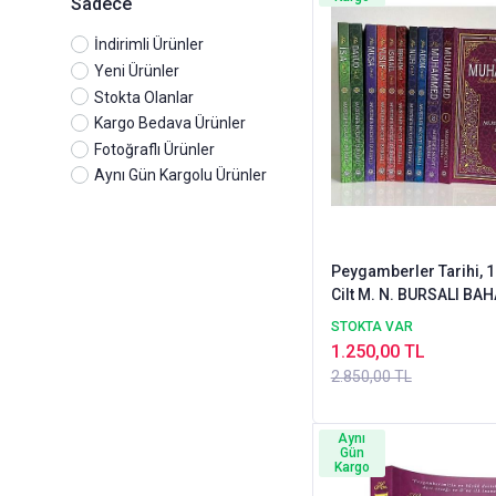
Sadece
Düşün Yayınları
Ensar Neşriyat
İndirimli Ürünler
Erkam Yayınları
Yeni Ürünler
Gonca Yayınevi
Stokta Olanlar
Hayat Yayınları
Kargo Bedava Ürünler
Hikmet Neşriyat
Fotoğraflı Ürünler
Hisar Yayınları
Aynı Gün Kargolu Ürünler
Huzur Yayınları
İdrak Yayınları
İnsan Yayınları
Peygamberler Tarihi, 1
İz Yayıncılık
Cilt M. N. BURSALI BA
Kahraman Yayınları
STOKTA VAR
Kapı Yayınları
1.250,00 TL
Karınca Polen Yayınları
2.850,00 TL
Kayıhan Yayınları
Ketebe Yayınları
Kişisel Yayınlar
Aynı
Gün
Kitap Kalbi Yayıncılık
Kargo
Kitaphane Yayınları