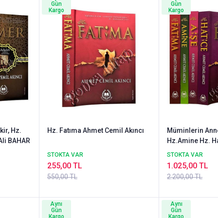
Gün
Gün
Kargo
Kargo
kir, Hz.
Hz. Fatıma Ahmet Cemil Akıncı
Müminlerin Anne
Ali BAHAR
Hz.Amine Hz. Ha
Hz. Aişe
STOKTA VAR
STOKTA VAR
255,00 TL
1.025,00 TL
550,00 TL
2.200,00 TL
Aynı
Aynı
Gün
Gün
Kargo
Kargo