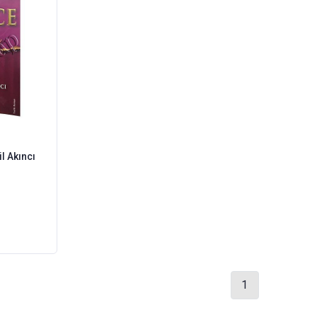
l Akıncı
1