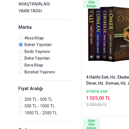
Gün
ARAŞTIRMALARI
Kargo
YAKIN TARİH
Marka
Aksa Kitap
Bahar Yayınları
Bedir Yayınevi
Beka Yayınları
Bera Kitap
Berekat Yayınevi
4 Halife Seti, Hz. Ebube
Beyan Yayınları
Ömer, Hz. Osman, Hz. 
Büyük Doğu Yayınları
Fiyat Aralığı
STOKTA VAR
Çelik Yayınevi
1.025,00 TL
Çığır Yayınları
250 TL - 500 TL
2.200,00 TL
Divan Yayınevi
500 TL - 1000 TL
Diyanet İşleri Başkanlığı Yayınları
1000 TL - 2500 TL
Diyanet Vakfı Yayınları
Aynı
Gün
Dönem Yayıncılık
Kargo