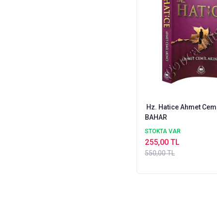
Nesil Yayınları
Ocak Yayıncılık
Pınar Yayınları
Profil Kitap
Ravza Yayınları
Risale Yayınları
Saadet Yayınevi
Sağlam Yayınevi
Semerkand Yayınları
Hz. Hatice Ahmet Cemi
Siyer Yayınları
BAHAR
Şazeli Yayınevi
STOKTA VAR
Tahlil Yayınları
255,00 TL
Takdim Yayınları
550,00 TL
Timaş Yayınları
Uğurböceği Yayınları
Yasin Yayınevi
Yedi Sema