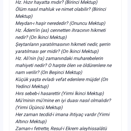
Hz. Hızır hayatta mıdır? (Birinci Mektup)
Ölüm nasıl mahluk ve nimet olabilir? (Birinci
Mektup)
Meydan-ı haşir nerededir? (Onuncu Mektup)
Hz. Âdem’in (as) cennetten ihracının hikmeti
nedir? (On İkinci Mektup)
Şeytanların yaratılmasının hikmeti nedir, şerrin
yaratılması şer midir? (On İkinci Mektup)
Hz. Ali’nin (ra) zamanındaki muharebelerin
mahiyeti nedir? O harpte ölen ve öldürenlere ne
nam verilir? (On Beşinci Mektup)
Küçük yaşta evladı vefat edenlere müjde! (On
Yedinci Mektup)
Hırs sebeb-i hasarettir (Yirmi İkinci Mektup)
Mü’minin mü’mine en iyi duası nasıl olmalıdır?
(Yirmi Üçüncü Mektup)
Her zaman tecdid-i imana ihtiyaç vardır (Yirmi
Altıncı Mektup)
Zaman-ı fetrette, Resul-i Ekrem aleyhissalâtü