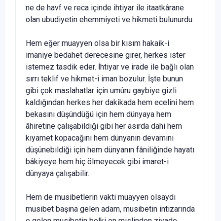
ne de havf ve reca içinde ihtiyar ile itaatkârane
olan ubudiyetin ehemmiyeti ve hikmeti bulunurdu.
Hem eğer muayyen olsa bir kısım hakaik-i
imaniye bedahet derecesine girer, herkes ister
istemez tasdik eder. İhtiyar ve irade ile bağlı olan
sırrı teklif ve hikmet-i iman bozulur. İşte bunun
gibi çok maslahatlar için umûru gaybiye gizli
kaldığından herkes her dakikada hem ecelini hem
bekasını düşündüğü için hem dünyaya hem
âhiretine çalışabildiği gibi her asırda dahi hem
kıyamet kopacağını hem dünyanın devamını
düşünebildiği için hem dünyanın fâniliğinde hayatı
bâkiyeye hem hiç ölmeyecek gibi imaret-i
dünyaya çalışabilir.
Hem de musibetlerin vakti muayyen olsaydı
musibet başına gelen adam, musibetin intizarında
o gelen musibetin belki on mislinden ziyade