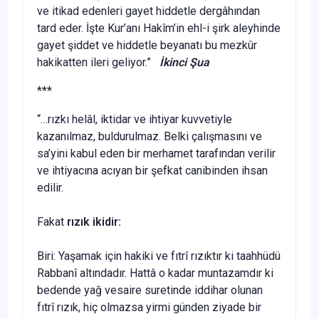
ve itikad edenleri gayet hiddetle dergâhından
tard eder. İşte Kur’anı Hakîm’in ehl-i şirk aleyhinde
gayet şiddet ve hiddetle beyanatı bu mezkûr
hakikatten ileri geliyor.”
İkinci Şua
***
“…rızkı helâl, iktidar ve ihtiyar kuvvetiyle
kazanılmaz, buldurulmaz. Belki çalışmasını ve
sa’yini kabul eden bir merhamet tarafından verilir
ve ihtiyacına acıyan bir şefkat canibinden ihsan
edilir.
Fakat
rızık ikidir:
Biri: Yaşamak için hakiki ve fıtrî rızıktır ki taahhüdü
Rabbanî altındadır. Hattâ o kadar muntazamdır ki
bedende yağ vesaire suretinde iddihar olunan
fıtrî rızık, hiç olmazsa yirmi günden ziyade bir