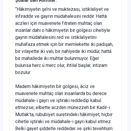
Şualar’dan Alıntılar:
“Hâkimiyetin şe’ni ve muktezası, istiklaliyet ve
infiraddır ve gayrın müdahalesini reddir. Hattâ
aczleri için muavenete fıtraten muhtaç olan
insanlar dahi o hâkimiyetin bir gölgesi cihetiyle
gayrın müdahalesini red ve istiklaliyetini
muhafaza etmek için bir memlekette iki padişah,
bir vilayette iki vali, bir nahiyede iki müdür, hattâ
bir mahallede iki muhtar bulunmuyor. Eğer
bulunsa herc ü merc olur, ihtilal başlar, intizam
bozulur.
Madem hâkimiyetin bir gölgesi, âciz ve
muavenete muhtaç olan insanlarda bu derece
müdahale-i gayrı ve iştiraki reddedip kabul
etmezse; elbette aczden münezzeh bir Kadir-i
Mutlak’ta, rububiyet suretindeki hâkimiyet, hiçbir
cihetle iştiraki ve müdahale-i gayrı kabul etmez.
Belki gayet şiddetle reddeder ve şirki tevehhüm