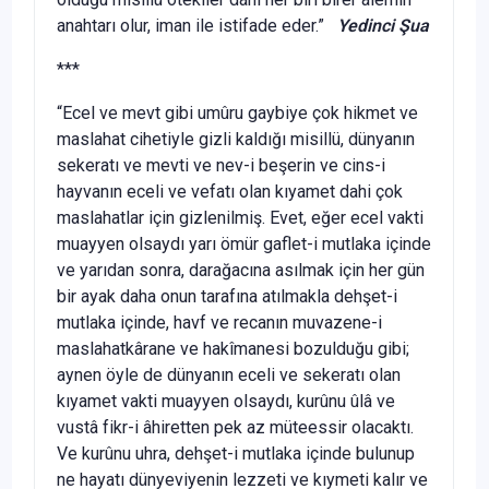
anahtarı olur, iman ile istifade eder.”
Yedinci Şua
***
“Ecel ve mevt gibi umûru gaybiye çok hikmet ve
maslahat cihetiyle gizli kaldığı misillü, dünyanın
sekeratı ve mevti ve nev-i beşerin ve cins-i
hayvanın eceli ve vefatı olan kıyamet dahi çok
maslahatlar için gizlenilmiş. Evet, eğer ecel vakti
muayyen olsaydı yarı ömür gaflet-i mutlaka içinde
ve yarıdan sonra, darağacına asılmak için her gün
bir ayak daha onun tarafına atılmakla dehşet-i
mutlaka içinde, havf ve recanın muvazene-i
maslahatkârane ve hakîmanesi bozulduğu gibi;
aynen öyle de dünyanın eceli ve sekeratı olan
kıyamet vakti muayyen olsaydı, kurûnu ûlâ ve
vustâ fikr-i âhiretten pek az müteessir olacaktı.
Ve kurûnu uhra, dehşet-i mutlaka içinde bulunup
ne hayatı dünyeviyenin lezzeti ve kıymeti kalır ve