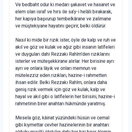
Ve bedbaht odur ki medarı şakavet ve hasaret ve
elem olan israf ve hırs ile sa’y-i helâli bırakarak,
her kapıya başvurup tembelkârane ve zalimane
ve müştekiyane hayatını geçirir, belki öldürür.
Nasıl ki mide bir rızık ister, öyle de kalp ve ruh ve
akıl ve göz ve kulak ve ağız gibi insanın latîfeleri
ve duyguları dahi Rezzakı Rahîm’den rızıklarını
isterler ve müteşekkirane alırlar. Her birisine ayrı
ayrı ve onlara lâyık ve onları memnun ve
mütelezziz eden rızıkları, hazine-i rahmetten
ihsan edilir. Belki Rezzakı Rahîm, onlara daha
geniş rızık vermek için göz ve kulak, kalp ve
hayal ve akıl gibi o latîfelerin her birisini, hazine-i
rahmetinin birer anahtarı hükmünde yaratmış.
Mesela göz, kâinat yüzündeki hüsün ve cemal
gibi kıymettar cevher hazinelerinin bir anahtarı
olduğu misillü ötekiler dahi her biri birer âlemin