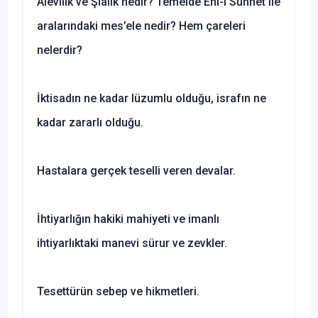
Alevilik ve Şialık nedir? Temelde Ehl-i Sünnet ile
aralarındaki mes’ele nedir? Hem çareleri
nelerdir?
İktisadın ne kadar lüzumlu olduğu, israfın ne
kadar zararlı olduğu.
Hastalara gerçek teselli veren devalar.
İhtiyarlığın hakiki mahiyeti ve imanlı
ihtiyarlıktaki manevi sürur ve zevkler.
Tesettürün sebep ve hikmetleri.