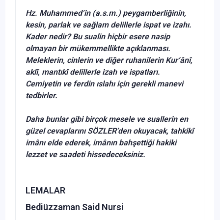
Hz. Muhammed’in (a.s.m.) peygamberliğinin,
kesin, parlak ve sağlam delillerle ispat ve izahı.
Kader nedir? Bu sualin hiçbir esere nasip
olmayan bir mükem­mellikte açıklanması.
Meleklerin, cinlerin ve diğer ruhanilerin Kur’ânî,
aklî, mantıkî delillerle izah ve ispatları.
Cemiyetin ve ferdin ıslahı için gerekli manevi
tedbirler.
Daha bunlar gibi birçok mesele ve suallerin en
güzel cevaplarını
SÖZLER
’den okuyacak, tahkikî
imânı elde ederek, imânın bahşettiği hakiki
lezzet ve saadeti hissedeceksiniz.
LEMALAR
Bediüzzaman Said Nursi