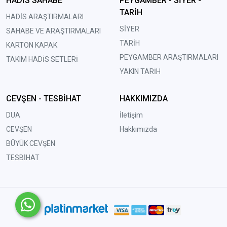
HADİS SAHABE
PEYGAMBER - SİYER -
TARİH
HADİS ARAŞTIRMALARI
SİYER
SAHABE VE ARAŞTIRMALARI
TARİH
KARTON KAPAK
PEYGAMBER ARAŞTIRMALARI
TAKIM HADİS SETLERİ
YAKIN TARİH
CEVŞEN - TESBİHAT
HAKKIMIZDA
DUA
İletişim
CEVŞEN
Hakkımızda
BÜYÜK CEVŞEN
TESBİHAT