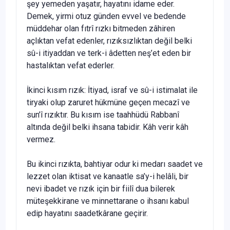
şey yemeden yaşatır, hayatını idame eder.
Demek, yirmi otuz günden evvel ve bedende
müddehar olan fıtrî rızkı bitmeden zâhiren
açlıktan vefat edenler, rızıksızlıktan değil belki
sû-i itiyaddan ve terk-i âdetten neş’et eden bir
hastalıktan vefat ederler.
İkinci kısım rızık: İtiyad, israf ve sû-i istimalat ile
tiryaki olup zaruret hükmüne geçen mecazî ve
sun’î rızıktır. Bu kısım ise taahhüdü Rabbanî
altında değil belki ihsana tabidir. Kâh verir kâh
vermez.
Bu ikinci rızıkta, bahtiyar odur ki medarı saadet ve
lezzet olan iktisat ve kanaatle sa’y-i helâli, bir
nevi ibadet ve rızık için bir fiilî dua bilerek
müteşekkirane ve minnettarane o ihsanı kabul
edip hayatını saadetkârane geçirir.