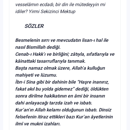
vesselâmın ecdadı, bir din ile mütedeyyin mi
idiler? Yirmi Sekizinci Mektup
SÖZLER
Besmelenin sırrı ve mevcudatın lisan-ı hal ile
nasıl Bismillah dediği.
Cenab-ı Hakk’ı ve birliğini; zâtıyla, sıfatlarıyla ve
kâinattaki tasarruflarıyla tanımak.
Başta namaz olmak üzere, Allah’a kulluğun
mahiyeti ve lüzumu.
İbn-i Sina gibi bir dahinin bile “Haşre inanırız,
fakat akıl bu yolda gidemez” dediği, öldükten
sonra dirilme hakikatının en âmi bir insanın
dahi anlayacağı tarzda izah ve isbatı.
Kur’an’ın Allah kelamı olduğunun isbatı. Dinsiz
felsefenin itiraz ettikleri bazı Kur’an âyetlerinin
ilmî ve mukni izahları.