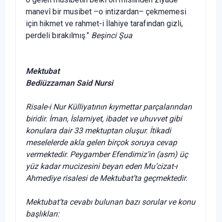
manevî bir musibet –o intizardan– çekmemesi
için hikmet ve rahmet-i İlahiye tarafından gizli,
perdeli bırakılmış.”
Beşinci Şua
Mektubat
Bediüzzaman Said Nursi
Risale-i Nur Külliyatının kıymettar parçalarından
biridir. İman, İslamiyet, ibadet ve uhuvvet gibi
konulara dair 33 mektuptan oluşur. İtikadi
meselelerde akla gelen birçok soruya cevap
vermektedir. Peygamber Efendimiz’in (asm) üç
yüz kadar mucizesini beyan eden Mu’cizat-ı
Ahmediye risalesi de Mektubat’ta geçmektedir.
Mektubat’ta cevabı bulunan bazı sorular ve konu
başlıkları: