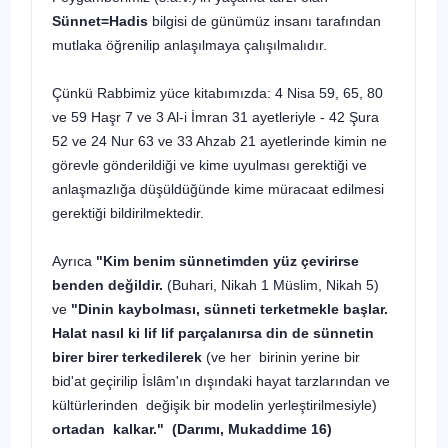
Sünnet=Hadis
bilgisi de günümüz insanı tarafından
mutlaka öğrenilip anlaşılmaya çalışılmalıdır.
Çünkü Rabbimiz yüce kitabımızda: 4 Nisa 59, 65, 80
ve 59 Haşr 7 ve 3 Al-i İmran 31 ayetleriyle - 42 Şura
52 ve 24 Nur 63 ve 33 Ahzab 21 ayetlerinde kimin ne
görevle gönderildiği ve kime uyulması gerektiği ve
anlaşmazlığa düşüldüğünde kime müracaat edilmesi
gerektiği bildirilmektedir.
Ayrıca
"Kim benim sünnetimden yüz çevirirse
benden değildir.
(Buhari, Nikah 1 Müslim, Nikah 5)
ve
"Dinin kaybolması, sünneti terketmekle başlar.
Halat nasıl ki lif lif parçalanırsa din de sünnetin
birer birer terkedilerek
(ve her birinin yerine bir
bid'at geçirilip İslâm'ın dışındaki hayat tarzlarından ve
kültürlerinden değişik bir modelin yerleştirilmesiyle)
ortadan kalkar."
(Darımı,
Mukaddime 16)