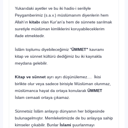
Yukarıdaki ayetler ve bu iki hadis-i seriliyle
Peygamberimiz (s.a.v.) müslümanım diyenlerin hem
Allah'ın
kitabı
olan Kur'an'a hem de sünnete sarılmak
suretiyle müslüman kimliklerini koruyabileceklerim
ifade etmektedir.
İslâm toplumu diyebileceğimiz "
ÜMMET"
kavramı
kitap ve sünnet kültürü dediğimiz bu iki kaynakla
meydana gelebilir.
Kitap ve sünnet
ayrı ayrı düşünülemez.... İkisi
birlikte olur veya sadece birisiyle Müslüman olunmaz,
müslümanca hayat da ortaya konularak
ÜMMET
İslam cemaati ortaya çıkamaz.
Sünnetsiz İslâm anlayışı dünyanın her bölgesinde
bulunagelmıştır. Memleketimizde de bu anlayışa sahip
kimseler çıkabilir. Bunlar
İslami
şuurlanmayı