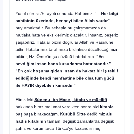
Yusuf sûresi 76. ayeti sonunda Rabbimiz: "...
Her bilgi
sahibinin üzerinde, her şeyi bilen Allah vardır"
buyurmaktadır. Bu sebeple bu çalışmamızda da
mutlaka hata ve eksiklerimiz olacaktır. İnsanız, beşeriz
şaşabiliriz. Hatalar bizim doğrular Allah ve Rasûlüne
aittir. Hatalarımız tarafımıza bildirilirse düzelteceğimizi
bildirir, Hz. Ömer'in şu sözünü hatırlatırım:
"En
sevdiğim insan bana kusurlarımı hatırlatandır."
"En çok hoşuma giden insan da haksız bir iş teklif
edildiğinde kendi menfaatine bile olsa tüm gücü
ile HAYIR diyebilen kimsedir."
Elinizdeki
Sünen-ı İbn Mace
,
kitabı ve müellifi
hakkında biraz malumat verdikten sonra sizi
kitapla
baş başa bırakacağım.
Kütübü Sitte
dediğimiz
altı
hadis
kitabının
tamamı değişik zamanlarda değişik
şahıs ve kurumlarca Türkçe'ye kazandırılmış