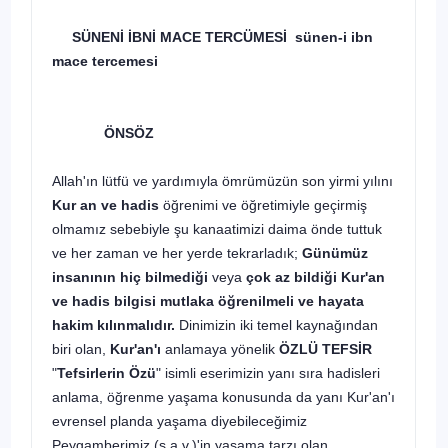
SÜNENİ İBNİ MACE TERCÜMESİ sünen-i ibn
mace tercemesi
ÖNSÖZ
Allah'ın lütfü ve yardımıyla ömrümüzün son yirmi yılını
Kur an ve hadis
öğrenimi ve öğretimiyle geçirmiş
olmamız sebebiyle şu kanaatimizi daima önde tuttuk
ve her zaman ve her yerde tekrarladık;
Günümüz
insanının hiç bilmediği
veya
çok az bildiği Kur'an
ve hadis bilgisi mutlaka öğrenilmeli ve hayata
hakim kılınmalıdır.
Dinimizin iki temel kaynağından
biri olan,
Kur'an'ı
anlamaya yönelik
ÖZLÜ TEFSİR
"
Tefsirlerin Özü
" isimli eserimizin yanı sıra hadisleri
anlama, öğrenme yaşama konusunda da yanı Kur'an'ı
evrensel planda yaşama diyebileceğimiz
Peygamberimiz (s.a.v.)'in yaşama tarzı olan