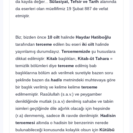
da kayda değer...
Sülasiyat, Tefsir ve Tarih
alanında
da eserleri olan müellifimiz 19 Şubat 887 de vefat
etmiştir.
Biz; bizden önce
10 cilt
halinde
Haydar Hatiboğlu
tarafından
terceme
edilen bu eseri
iki cilt
halinde
yayınlamış durumdayız.
Tercememizde
şu hususlara
dikkat edilmiştir:
Kitab
başlıkları,
Kitab-üt Tahara
=
temizlik bölümleri diye
terceme
edilmiş bab
başlıklarına bölüm adı verilmek suretiyle bazen soru
şeklinde bazen da
hadis
metnindeki muhtevaya göre
bir başlık verilmiş ve kelime kelime
terceme
edilmemiştir. Rasûlullah (s.a.v.) ve peygamber
denildiğinde mutlak (s.a.v) denilmiş sahabe ve tabiin
isimleri geçtiğinde dile ağırlık olacağı için hepsinde
(r.a) denmemiş, sadece ilk ravıde denilmiştir.
Hadisin
tercemesi
altında o hadisin bir benzerinin nerede
bulunabileceği konusunda kolaylık olsun için
Kütübü