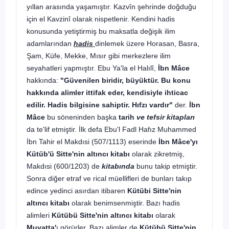
yıllan arasında yaşamıştır. Kazvîn şehrinde doğduğu
için el Kavzinî olarak nispetlenir. Kendini hadis
konusunda yetiştirmiş bu maksatla değişik ilim
adamlarından
hadis
dinlemek üzere Horasan, Basra,
Şam, Küfe, Mekke, Mısır gibi merkezlere ilim
seyahatleri yapmıştır. Ebu Ya'la el Halılî,
İbn Mâce
hakkında:
"Güvenilen biridir, büyüktür. Bu konu
hakkında alimler ittifak eder, kendisiyle ihticac
edilir. Hadis bilgisine sahiptir. Hıfzı vardır"
der.
İbn
Mâce
bu söneninden başka
tarih
ve tefsir kitapları
da te'lif etmiştir. İlk defa Ebu'l Fadl Hafız Muhammed
İbn Tahir el Makdısi (507/1113) eserinde
İbn Mâce'yı
Kütüb'ü Sitte'nin
altıncı kitabı
olarak zikretmiş,
Makdısi (600/1203) de
kitabında
bunu takip etmiştir.
Sonra diğer etraf ve rical müellifleri de bunları takıp
edince yedinci asırdan itibaren
Kütübi Sitte'nin
altıncı kitabı
olarak benimsenmiştir. Bazı hadis
alimleri
Kütübü Sitte'nin altıncı kitabı
olarak
Muvatta'
ı görürler. Bazı alimler de
Kütübü Sitte'nin