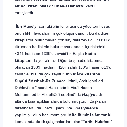
altıncı kitabı
olarak
Sünen-i Darimi'yi
kabul
etmişlerdir.
İbn Mace'yi
sonraki alimler arasında yücelten husus
onun fıkhı faydalarının çok oluşundandır. Bu da diğer
kitap
larda bulunmayan çok sayıdaki zevaid = fazlalık
türünden hadislerin bulunmasındandır. İçerisindeki
4341 hadisten 1339'u zevaid'tır. Başka
hadis
kitapları
nda yer almaz. Diğer beş hadis kitabında
olmayan 1339.
hadisi
n 428'i sahih 199'u hasen 613'ü
zayıf ve 99'u da çok zayıftır.
İbn Mâce kitabına
Süyûtî "Mısbah-üz Zücace
" isimli, Abdulganî ed
Dehlevî de "İncaul Hace" isimli Ebu'l Hasen
Muhammed b. Abdulhâdî es Sindî de
Haşiye
adı
altında kısa açıklamalarda bulunmuştur. Başkaları
tarafından da bazı
şerh ve haşiyelerde
yapılmış olup basılmamıştır.
Müellifimiz
İslâm tarihi
konusunda da ilk çalışmalardan olan "
Tarihi Hulefası
"