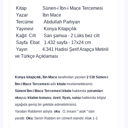
Kitap Sünen-i İbn-i Mace Tercemesi
Yazar İbn Mace
Tercüme Abdullah Parlıyan
Yayınevi Konya Kitapçılık
Kağıt Cilt Sarı şamua - 2 Lüks bez cilt
Sayfa Ebat 1.432 sayfa - 17x24 cm
Yayın 4.341 Hadisi Şerif Arapça Metinli
ve Türkçe Açıklaması
Konya kitapçılık, İbn Mace
tarafından yazılan
2 Cilt
Sünen-i
İbn-i Mace Tercemesi
adlı
kitabı
incelemektesiniz.
Süneni İbn-i Mace Tercemesi
kitabı
hakkında
yorumları
oku
yup
kitabın
konusu
,
özeti
,
fiyatı, satışı
hakkında bilgiyi
aşağıda geniş bir şekilde edinebilirsiniz.
Yaratan Rabbinin adıyla
oku
. O, insanı " alak " dan
yarattı.
Oku
, Senin Rabbin en cömert olandır. Alak 1-2