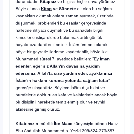
durumdadır.
Kitapsız
ve bilgisiz hiçbir dava yürümez.
Böyle olunca
Kitap
ve Sünnete
ait olan bu sağlam
kaynakları okumak onlara zaman ayırmak, üzerinde
düşünmek, problemleri bu esaslar çerçevesinde
halletme ihtiyacı duymak ve bu sahadaki bilgili
kimselerle istişarelerde bulunmak artık günlük
hayatımıza dahil edilmelidir. İslâm ümmeti olarak
böyle bir gayretle ilerleme kaydedebilir, böylelikle
Muhammed sûresi 7. ayetinde belirtilen: "Ey
İman
edenler, eğer siz Allah'ın davasına yardım
ederseniz, Allah'ta size yardım eder, ayaklarınızı
İslâm'ın hakkını koruma yolunda sağlam tutar"
gerçeğe ulaşabiliriz. Böylece İslâm dışı bidat ve
hurafelerle doldurulan kafa ve kalblerimiz ancak böyle
bir disiplinli hareketle temizlenmiş olur ve tevhid
akidesine girmiş oluruz.
Kitabımızın
müellifi
İbn Mace
künyesiyle bilinen Hafız
Ebu Abdullah Muhammed b. Yezîd 209/824-273/887