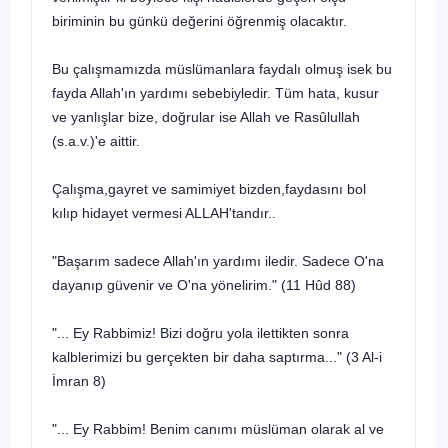
biriminin bu günkü değerini öğrenmiş olacaktır.
Bu çalışmamızda müslümanlara faydalı olmuş isek bu
fayda Allah'ın yardımı sebebiyledir. Tüm hata, kusur
ve yanlışlar bize, doğrular ise Allah ve Rasûlullah
(s.a.v.)'e aittir.
Çalışma,gayret ve samimiyet bizden,faydasını bol
kılıp hidayet vermesi ALLAH'tandır..
"Başarım sadece Allah'ın yardımı iledir. Sadece O'na
dayanıp güvenir ve O'na yönelirim." (11 Hûd 88)
"... Ey Rabbimiz! Bizi doğru yola ilettikten sonra
kalblerimizi bu gerçekten bir daha saptırma..." (3 Al-i
İmran 8)
"... Ey Rabbim! Benim canımı müslüman olarak al ve