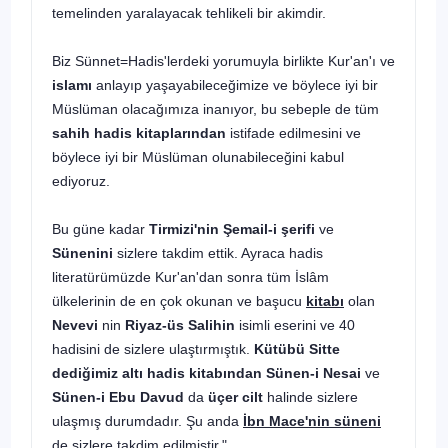
temelinden yaralayacak tehlikeli bir akimdir.
Biz Sünnet=Hadis'lerdeki yorumuyla birlikte Kur'an'ı ve
islamı
anlayıp yaşayabileceğimize ve böylece iyi bir
Müslüman olacağımıza inanıyor, bu sebeple de tüm
sahih hadis kitaplarından
istifade edilmesini ve
böylece iyi bir Müslüman olunabileceğini kabul
ediyoruz.
Bu güne kadar
Tirmizi'nin Şemail-i şerifi
ve
Sünenini
sizlere takdim ettik. Ayraca hadis
literatürümüzde Kur'an'dan sonra tüm İslâm
ülkelerinin de en çok okunan ve başucu
kitabı
olan
Nevevi
nin
Riyaz-üs Salihin
isimli eserini ve 40
hadisini de sizlere ulaştırmıştık.
Kütübü Sitte
dediğimiz altı hadis kitabından Sünen-i Nesai
ve
Sünen-i Ebu Davud
da
üçer cilt
halinde sizlere
ulaşmış durumdadır. Şu anda
İbn Mace'nin süneni
de sizlere takdim edilmiştir."