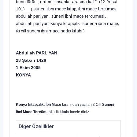
beni dürüst, erdemli insanlar arasına kat." (12 Yusuf
101) (
süneni ibni mace kitap, ibni mace tercümesi
abdullah parlıyan , süneni ibni mace tercümesi ,
abdullah parlıyan, Konya kitapçılık , sünen-i ibn-i mace,
iki cilt süneni ibni mace hadis kitabı
)
Abdullah PARLIYAN
28 Şaban 1426
1 Ekim 2005
KONYA
Konya kitapçılık, İbn Mace
tarafından yazılan 3 Cilt
Süneni
İbni Mace Tercümesi
adlı
kitabı
incele diniz.
Diğer Özellikler