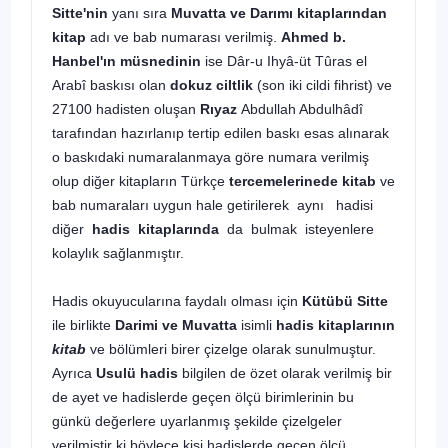
Sitte'nin
yanı sıra
Muvatta ve Darımı
kitaplarından
kitap
adı ve bab numarası verilmiş.
Ahmed b.
Hanbel'ın müsnedinin
ise Dâr-u Ihyâ-üt Tûras el
Arabî baskısı olan
dokuz ciltlik
(son iki cildi fihrist) ve
27100 hadisten oluşan
Rıyaz
Abdullah Abdulhâdî
tarafından hazırlanıp tertip edilen baskı esas alınarak
o baskıdaki numaralanmaya göre numara verilmiş
olup diğer kitapların Türkçe
tercemelerinede kitab
ve
bab numaraları uygun hale getirilerek aynı hadisi
diğer
hadis kitaplarında
da bulmak isteyenlere
kolaylık sağlanmıştır.
Hadis okuyucularına faydalı olması için
Kütübü Sitte
ile birlikte
Darimi ve Muvatta
isimli
hadis kitaplarının
kitab
ve bölümleri birer çizelge olarak sunulmuştur.
Ayrıca
Usulü hadis
bilgilen de özet olarak verilmiş bir
de ayet ve hadislerde geçen ölçü birimlerinin bu
günkü değerlere uyarlanmış şekilde çizelgeler
verilmiştir ki böylece kişi hadislerde geçen ölçü