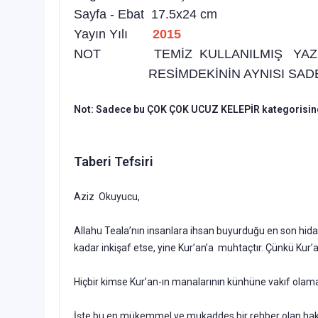
Sayfa - Ebat 17.5x24 cm
Yayın Yılı
2015
NOT TEMİZ KULLANILMIŞ YA
RESİMDEKİNİN AYNISI SADECE 
Not: Sadece bu ÇOK ÇOK UCUZ KELEPİR kategorisindeki 
Taberi Tefsiri
Aziz Okuyucu,
Allahu Teala’nın insanlara ihsan buyurduğu en son hid
kadar inkişaf etse, yine Kur’an’a muhtaçtır. Çünkü Kur’a
Hiçbir kimse Kur’an-ın manalarının künhüne vakıf olam
İşte bu en mükemmel ve mukaddes bir rehber olan haki