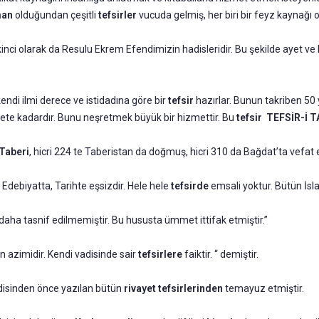
man
olduğundan çeşitli
tefsirler
vucuda gelmiş, her biri bir feyz kaynağı 
İkinci olarak da Resulu Ekrem Efendimizin hadisleridir. Bu şekilde ayet v
kendi ilmi derece ve istidadına göre bir
tefsir
hazırlar. Bunun takriben 50 y
amete kadardır. Bunu neşretmek büyük bir hizmettir. Bu
tefsir TEFSİR-İ 
-Taberi
, hicri 224 te Taberistan da doğmuş, hicri 310 da Bağdat’ta vefat e
a, Edebiyatta, Tarihte eşsizdir. Hele hele
tefsirde
emsali yoktur. Bütün İsla
 daha tasnif edilmemiştir. Bu hususta ümmet ittifak etmiştir.”
 en azimidir. Kendi vadisinde sair
tefsirlere
faiktir. “ demiştir.
endisinden önce yazılan bütün
rivayet tefsirlerinden
temayuz etmiştir.