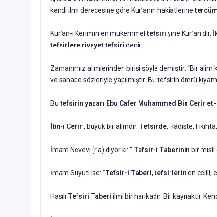
kendi ilmi derecesine göre Kur’anın hakiatlerine
tercü
Kur’an-ı Kerim’in en mükemmel
tefsiri
yine Kur’an dır. 
tefsirlere rivayet tefsiri
denir.
Zamanımız alimlerinden birisi şöyle demiştir: “Bir alim 
ve sahabe sözleriyle yapılmıştır. Bu tefsirin ömrü kıy
Bu
tefsirin yazarı Ebu Cafer Muhammed Bin Cerir et
İbn-i Cerir
, büyük bir alimdir.
Tefsirde
, Hadiste, Fıkıht
İmam Nevevi (r.a) diyor ki: “
Tefsir-i Taberinin
bir misli
İmam Suyuti ise: “
Tefsir-i Taberi
,
tefsirlerin
en celili,
Hasılı
Tefsiri Taberi
ilmi bir harikadır. Bir kaynaktır. K