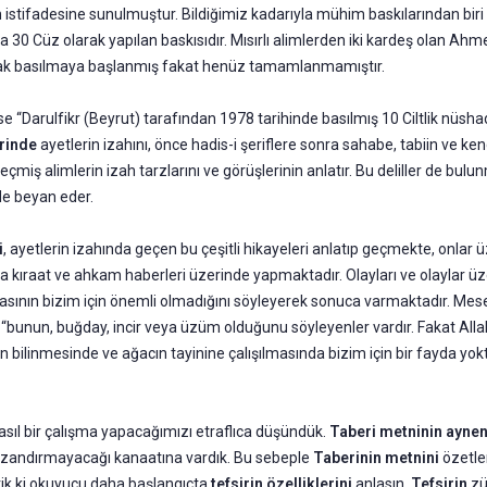
 istifadesine sunulmuştur. Bildiğimiz kadarıyla mühim baskılarından biri
sırda 30 Cüz olarak yapılan baskısıdır. Mısırlı alimlerden iki kardeş o
 olarak basılmaya başlanmış fakat henüz tamamlanmamıştır.
e “Darulfikr (Beyrut) tarafından 1978 tarihinde basılmış 10 Ciltlik nüshad
irinde
ayetlerin izahını, önce hadis-i şeriflere sonra sahabe, tabiin ve k
miş alimlerin izah tarzlarını ve görüşlerinin anlatır. Bu deliller de bulu
de beyan eder.
i
, ayetlerin izahında geçen bu çeşitli hikayeleri anlatıp geçmekte, onlar
a kıraat ve ahkam haberleri üzerinde yapmaktadır. Olayları ve olaylar üze
asının bizim için önemli olmadığını söyleyerek sonuca varmaktadır. Me
p “bunun, buğday, incir veya üzüm olduğunu söyleyenler vardır. Fakat Al
n bilinmesinde ve ağacın tayinine çalışılmasında bizim için bir fayda yo
ıl bir çalışma yapacağımızı etraflıca düşündük.
Taberi metninin ayne
y kazandırmayacağı kanaatına vardık. Bu sebeple
Taberinin metnini
özetle
ik ki okuyucu daha başlangıçta
tefsirin özelliklerini
anlasın.
Tefsirin
zü