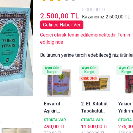
5.000,00 TL
2.500,00 TL
Kazancınız 2.500,00 TL
Gelince Haber Ver
Geçici olarak temin edilememektedir. Temin
edildiginde
Bu ürünün yerine tercih edebileceğiniz ürünle
Aynı Gün
Aynı Gün
Aynı Gü
Kargo
Kargo
Kargo
Kritik Stok
Envarül
2. EL Kitabüt
Yakıcı
Aşıkin
Tabakatül
Yıldırı
Aşıkların
Kebir
İbn Ha
STOKTA VAR
STOKTA VAR
STOKTA
Nuru Y.
Tabakat, İbn
Heyte
490,00 TL
11.500,00 TL
275,00
Ahmed
Sad, 11 Cilt
Bedir Y