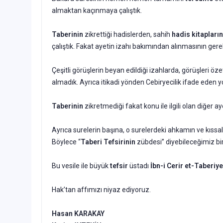
almaktan kaçınmaya çalıştık.
Taberinin
zikrettiği hadislerden, sahih
hadis kitapları
çalıştık. Fakat ayetin izahı bakımından alınmasının ger
Çeşitli görüşlerin beyan edildiği izahlarda, görüşleri öz
almadık. Ayrıca itikadi yönden Cebiryecilik ifade eden 
Taberinin
zikretmediği fakat konu ile ilgili olan diğer ay
Ayrıca surelerin başına, o surelerdeki ahkamın ve kıssala
Böylece “
Taberi Tefsirinin
zübdesi” diyebileceğimiz bir
Bu vesile ile büyük
tefsir
üstadı
İbn-i Cerir et-Taberiye
Hak’tan affımızı niyaz ediyoruz.
Hasan KARAKAY