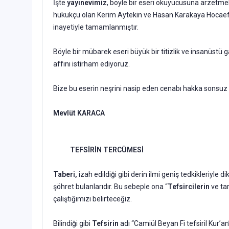
İşte
yayınevimiz
, böyle bir eseri okuyucusuna arzetme
hukukçu olan Kerim Aytekin ve Hasan Karakaya Hocaefen
inayetiyle tamamlanmıştır.
Böyle bir mübarek eseri büyük bir titizlik ve insanüstü 
affını istirham ediyoruz.
Bize bu eserin neşrini nasip eden cenabı hakka sonsuz
Mevlüt KARACA
TEFSİRİN TERCÜMESİ
Taberi,
izah edildiği gibi derin ilmi geniş tedkikleriyle 
şöhret bulanlarıdır. Bu sebeple ona “
Tefsircilerin
ve tar
çalıştığımızı belirteceğiz.
Bilindiği gibi
Tefsirin
adı “Camiül Beyan Fi tefsiril Kur’an”