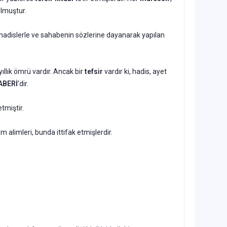
olmuştur.
e hadislerle ve sahabenin sözlerine dayanarak yapılan
ıllık ömrü vardır. Ancak bir
tefsir
vardır ki, hadis, ayet
TABERİ
’dir.
tmiştir.
m alimleri, bunda ittifak etmişlerdir.