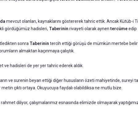
nda
mevcut olanları, kaynaklarını göstererek tahric ettik. Ancak Kütüb-
ekli gördüğümüz hadisleri,
Taberinin
rivayeti olarak aynen
tercüme
edip 
etledikten sonra
Taberinin
tercih ettiği görüşü de mümkün mertebe belirt
yorumların almaktan kaçınmaya çalıştık.
et ve hadisleri de yer yer tahric ederek aldık.
rın ve surenin beyan ettiği diğer hususların özeti mahiyetinde, sureyi tan
 metin çıktı ortaya. Okuyucuya faydalı olabildiksa ne mutlu bize.
rahmet diliyor, çalışmalarımız esnasında elimizde olmayarak yaptığımı