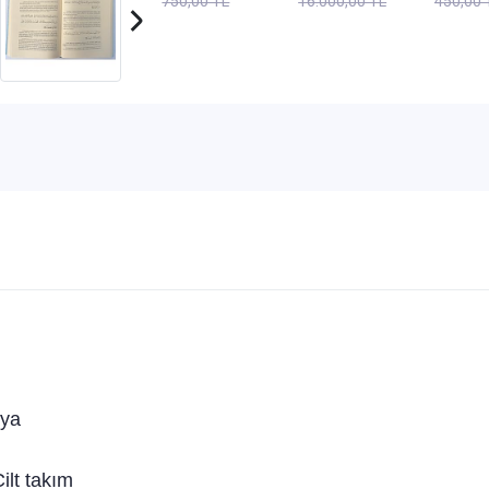
750,00 TL
16.000,00 TL
450,00 
Bircan
EL
Osmanlıca
Türkçe Esma
Yayın 2.EL
ya
ilt takım