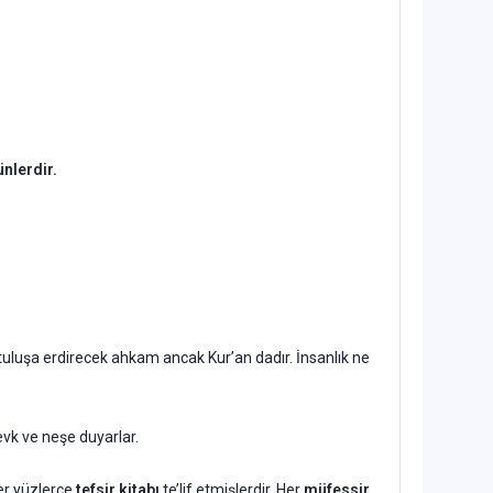
ONLU
ünlerdir.
rtuluşa erdirecek ahkam ancak Kur’an dadır. İnsanlık ne
vk ve neşe duyarlar.
er yüzlerce
tefsir kitabı
te’lif etmişlerdir. Her
müfessir
,