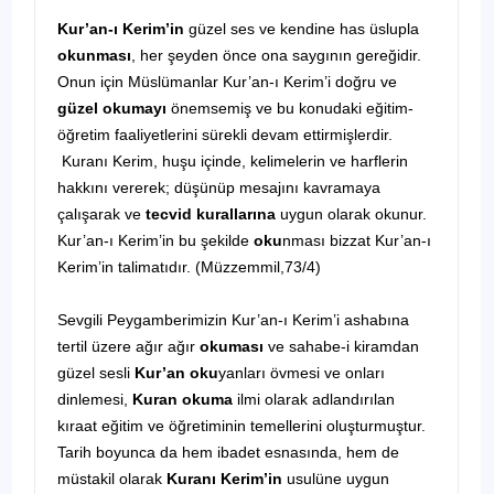
Kur’an-ı Kerim’in
güzel ses ve kendine has üslupla
okunması
, her şeyden önce ona saygının gereğidir.
Onun için Müslümanlar Kur’an-ı Kerim’i doğru ve
güzel okumayı
önemsemiş ve bu konudaki eğitim-
öğretim faaliyetlerini sürekli devam ettirmişlerdir.
Kuranı Kerim, huşu içinde, kelimelerin ve harflerin
hakkını vererek; düşünüp mesajını kavramaya
çalışarak ve
tecvid kurallarına
uygun olarak okunur.
Kur’an-ı Kerim’in bu şekilde
oku
nması bizzat Kur’an-ı
Kerim’in talimatıdır. (Müzzemmil,73/4)
Sevgili Peygamberimizin Kur’an-ı Kerim’i ashabına
tertil üzere ağır ağır
okuması
ve sahabe-i kiramdan
güzel sesli
Kur’an oku
yanları övmesi ve onları
dinlemesi,
Kuran okuma
ilmi olarak adlandırılan
kıraat eğitim ve öğretiminin temellerini oluşturmuştur.
Tarih boyunca da hem ibadet esnasında, hem de
müstakil olarak
Kuranı Kerim’in
usulüne uygun