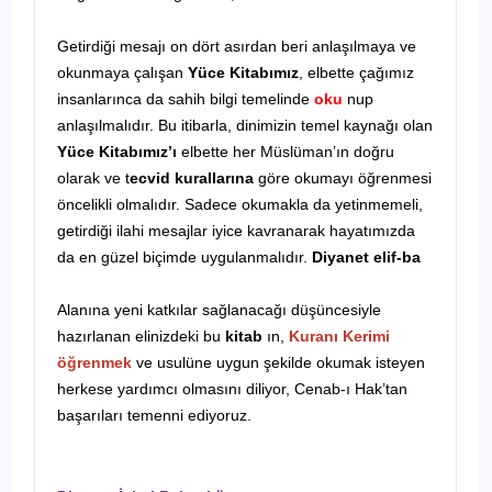
Getirdiği mesajı on dört asırdan beri anlaşılmaya ve
okunmaya çalışan
Yüce Kitabımız
, elbette çağımız
insanlarınca da sahih bilgi temelinde
oku
nup
anlaşılmalıdır. Bu itibarla, dinimizin temel kaynağı olan
Yüce Kitabımız’ı
elbette her Müslüman’ın doğru
olarak ve t
ecvid kurallarına
göre okumayı öğrenmesi
öncelikli olmalıdır. Sadece okumakla da yetinmemeli,
getirdiği ilahi mesajlar iyice kavranarak hayatımızda
da en güzel biçimde uygulanmalıdır.
Diyanet elif-ba
Alanına yeni katkılar sağlanacağı düşüncesiyle
hazırlanan elinizdeki bu
kitab
ın,
Kuranı Kerimi
öğrenmek
ve usulüne uygun şekilde okumak isteyen
herkese yardımcı olmasını diliyor, Cenab-ı Hak’tan
başarıları temenni ediyoruz.