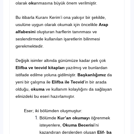
olarak
oku
nmasına büyük önem verilmiştir.
Bu itibarla Kuranı Kerim’i ona yakışır bir şekilde,
usulüne uygun olarak okumak için öncelikle
Arap
alfabesini
oluşturan harflerin tanınması ve
seslendirmede kullanılan işaretlerin bilinmesi
gerekmektedir.
Değişik isimler altında günümüze kadar pek çok
Elifba ve tecvid kitapları
yazılmış ve bunlardan
istifade edilme yoluna gidilmiştir.
Başkanlığımız
da
yeni bir çalışma ile
Elifba ile Tecvid
’in bir arada
olduğu,
okuma
ve kullanım kolaylığını da sağlayan
elinizdeki bu eseri hazırlamıştır.
Eser; iki bölümden oluşmuştur:
Bölümde
Kur’an okumayı
öğrenmek
isteyenlere,
Okuma Becerisi
’ni
kazandıran derslerden oluşan
Elif- ba