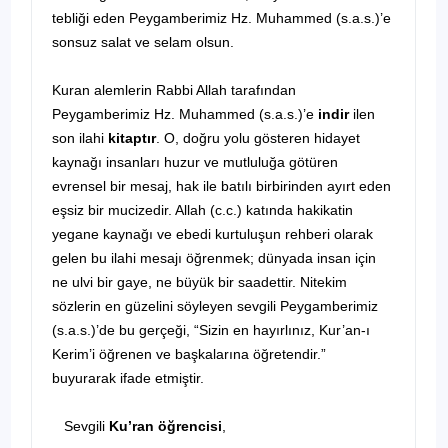
tebliği eden Peygamberimiz Hz. Muhammed (s.a.s.)’e
sonsuz salat ve selam olsun.
Kuran alemlerin Rabbi Allah tarafından
Peygamberimiz Hz. Muhammed (s.a.s.)’e
indir
ilen
son ilahi
kitaptır
. O, doğru yolu gösteren hidayet
kaynağı insanları huzur ve mutluluğa götüren
evrensel bir mesaj, hak ile batılı birbirinden ayırt eden
eşsiz bir mucizedir. Allah (c.c.) katında hakikatin
yegane kaynağı ve ebedi kurtuluşun rehberi olarak
gelen bu ilahi mesajı öğrenmek; dünyada insan için
ne ulvi bir gaye, ne büyük bir saadettir. Nitekim
sözlerin en güzelini söyleyen sevgili Peygamberimiz
(s.a.s.)’de bu gerçeği, “Sizin en hayırlınız, Kur’an-ı
Kerim’i öğrenen ve başkalarına öğretendir.”
buyurarak ifade etmiştir.
Sevgili
Ku’ran öğrencisi
,