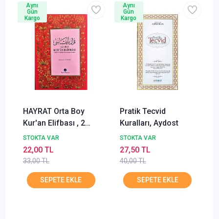
Aynı
Aynı
Gün
Gün
Kargo
Kargo
HAYRAT Orta Boy
Pratik Tecvid
Kur'an Elifbası , 2
Kuralları, Aydost
Renkli, Tecvidli
STOKTA VAR
STOKTA VAR
22,00 TL
27,50 TL
33,00 TL
40,00 TL