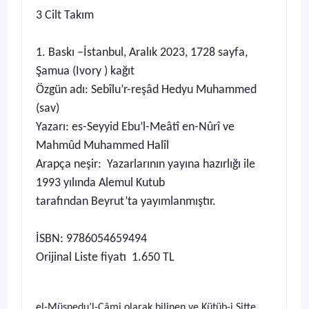
3 Cilt Takım
1. Baskı –İstanbul, Aralık 2023, 1728 sayfa,
Şamua (Ivory ) kağıt
Özgün adı: Sebîlu’r-reşâd Hedyu Muhammed
(sav)
Yazarı: es-Seyyid Ebu’l-Meâtî en-Nûrî ve
Mahmûd Muhammed Halîl
Arapça neşir: Yazarlarının yayına hazırlığı ile
1993 yılında Alemul Kutub
tarafından Beyrut’ta yayımlanmıştır.
İSBN: 9786054659494
Orijinal Liste fiyatı 1.650 TL
el-Müsnedu’l-Câmi olarak bilinen ve Kütüb-i Sitte