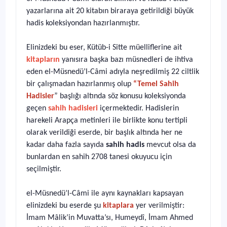
yazarlarına ait 20 kitabın biraraya getirildiği büyük
hadis koleksiyondan hazırlanmıştır.
Elinizdeki bu eser, Kütüb-i Sitte müelliflerine ait
kitapların
yanısıra başka bazı müsnedleri de ihtiva
eden el-Müsnedü’l-Câmi adıyla neşredilmiş 22 ciltlik
bir çalışmadan hazırlanmış olup
“Temel Sahih
Hadisler
” başlığı altında söz konusu koleksiyonda
geçen
sahih hadisleri
içermektedir. Hadislerin
harekeli Arapça metinleri ile birlikte konu tertipli
olarak verildiği eserde, bir başlık altında her ne
kadar daha fazla sayıda
sahih hadis
mevcut olsa da
bunlardan en sahih 2708 tanesi okuyucu için
seçilmiştir.
el-Müsnedü’l-Câmi ile aynı kaynakları kapsayan
elinizdeki bu eserde şu
kitaplara
yer verilmiştir:
İmam Mâlik’in Muvatta’sı, Humeydî, İmam Ahmed