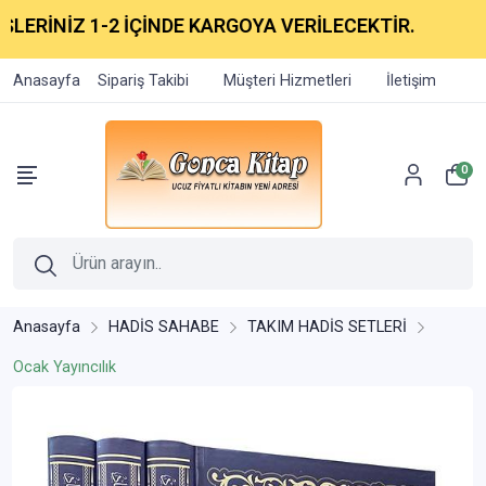
ERİNİZ 1-2 İÇİNDE KARGOYA VERİLECEKTİR.
Anasayfa
Sipariş Takibi
Müşteri Hizmetleri
İletişim
0
Anasayfa
HADİS SAHABE
TAKIM HADİS SETLERİ
Ocak Yayıncılık