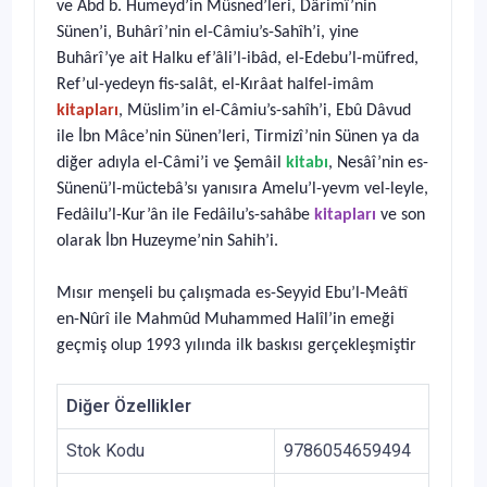
ve Abd b. Humeyd’in Müsned’leri, Dârimî’nin
Sünen’i, Buhârî’nin el-Câmiu’s-Sahîh’i, yine
Buhârî’ye ait Halku ef’âli’l-ibâd, el-Edebu’l-müfred,
Ref’ul-yedeyn fis-salât, el-Kırâat halfel-imâm
kitapları
, Müslim’in el-Câmiu’s-sahîh’i, Ebû Dâvud
ile İbn Mâce’nin Sünen’leri, Tirmizî’nin Sünen ya da
diğer adıyla el-Câmi’i ve Şemâil
kitabı
, Nesâî’nin es-
Sünenü’l-müctebâ’sı yanısıra Amelu’l-yevm vel-leyle,
Fedâilu’l-Kur’ân ile Fedâilu’s-sahâbe
kitapları
ve son
olarak İbn Huzeyme’nin Sahih’i.
Mısır menşeli bu çalışmada es-Seyyid Ebu’l-Meâtî
en-Nûrî ile Mahmûd Muhammed Halîl’in emeği
geçmiş olup 1993 yılında ilk baskısı gerçekleşmiştir
Diğer Özellikler
Stok Kodu
9786054659494