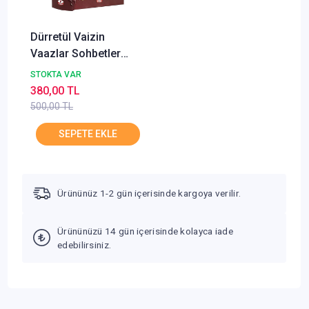
Dürretül Vaizin
Vaazlar Sohbetler
Kıssalar Osman
STOKTA VAR
Hopavi Fatih Yayın
380,00 TL
500,00 TL
Ürününüz 1-2 gün içerisinde kargoya verilir.
Ürününüzü 14 gün içerisinde kolayca iade
edebilirsiniz.