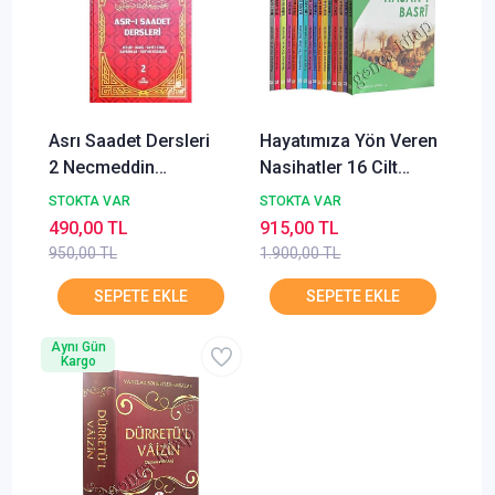
Asrı Saadet Dersleri
Hayatımıza Yön Veren
2 Necmeddin
Nasihatler 16 Cilt
Salihoğlu RAVZA
Takım 2.Hamur Polen
STOKTA VAR
STOKTA VAR
Karınca
490,00 TL
915,00 TL
950,00 TL
1.900,00 TL
Aynı Gün
Kargo