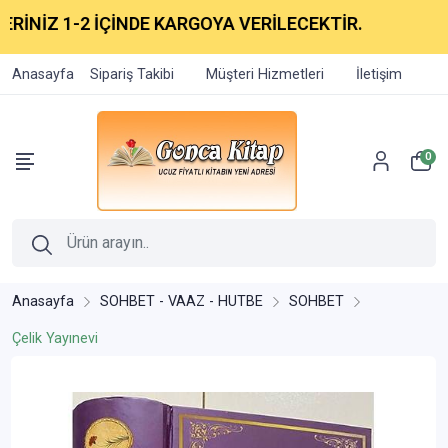
İNİZ 1-2 İÇİNDE KARGOYA VERİLECEKTİR.
Anasayfa
Sipariş Takibi
Müşteri Hizmetleri
İletişim
0
Anasayfa
SOHBET - VAAZ - HUTBE
SOHBET
Çelik Yayınevi