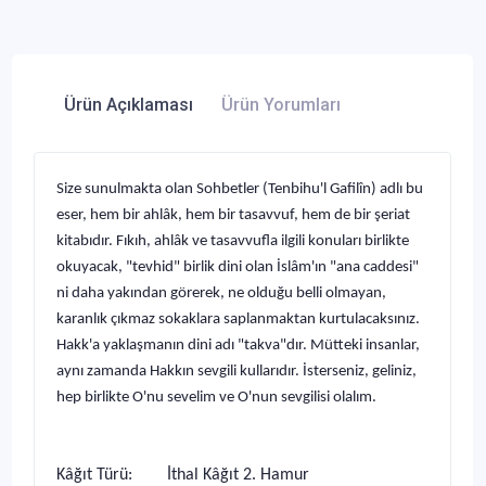
Ürün Açıklaması
Ürün Yorumları
Size sunulmakta olan Sohbetler (Tenbihu'l Gafilîn) adlı bu
eser, hem bir ahlâk, hem bir tasavvuf, hem de bir şeriat
kitabıdır. Fıkıh, ahlâk ve tasavvufla ilgili konuları birlikte
okuyacak, "tevhid" birlik dini olan İslâm'ın "ana caddesi"
ni daha yakından görerek, ne olduğu belli olmayan,
karanlık çıkmaz sokaklara saplanmaktan kurtulacaksınız.
Hakk'a yaklaşmanın dini adı "takva"dır. Mütteki insanlar,
aynı zamanda Hakkın sevgili kullarıdır. İsterseniz, geliniz,
hep birlikte O'nu sevelim ve O'nun sevgilisi olalım.
Kâğıt Türü: İthal Kâğıt 2. Hamur