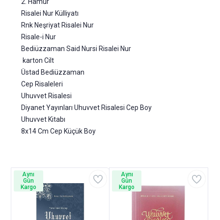
2. Hamur
Risalei Nur Külliyatı
Rnk Neşriyat Risalei Nur
Risale-i Nur
Bediüzzaman Said Nursi Risalei Nur
karton Cilt
Üstad Bediüzzaman
Cep Risaleleri
Uhuvvet Risalesi
Diyanet Yayınları Uhuvvet Risalesi Cep Boy
Uhuvvet Kitabı
8x14 Cm Cep Küçük Boy
Aynı
Aynı
Gün
Gün
Kargo
Kargo