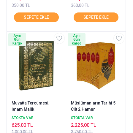
350,00 TL
360,00 TL
Aynı
Aynı
Gün
Gün
Kargo
Kargo
Muvatta Tercümesi,
Müslümanların Tarihi 5
İmam Malik
Cilt 2.Hamur
STOKTA VAR
STOKTA VAR
625,00 TL
2.225,00 TL
1.000,00 TL
3.750,00 TL