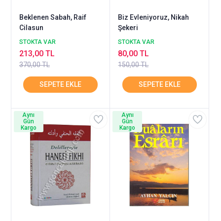
Beklenen Sabah, Raif
Biz Evleniyoruz, Nikah
Cilasun
Şekeri
STOKTA VAR
STOKTA VAR
213,00 TL
80,00 TL
370,00 TL
150,00 TL
Aynı
Aynı
Gün
Gün
Kargo
Kargo