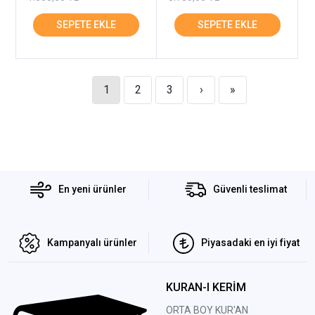
1
2
3
›
»
En yeni ürünler
Güvenli teslimat
Kampanyalı ürünler
Piyasadaki en iyi fiyat
KURAN-I KERİM
ORTA BOY KUR'AN