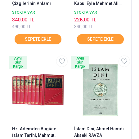
Çizgilerinin Anlamı
Kabul Eyle Mehmet Ali
Bulut
STOKTA VAR
STOKTA VAR
340,00 TL
228,00 TL
490,00 TL
340,00 TL
Aynı
Aynı
Gün
Gün
Kargo
Kargo
Hz. Ademden Bugüne
İslam Dini, Ahmet Hamdi
İslam Tarihi, Mahmut
Akseki RAVZA