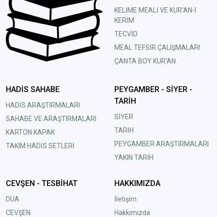
KELİME MEALİ VE KUR'AN-I
KERİM
TECVİD
MEAL TEFSİR ÇALIŞMALARI
ÇANTA BOY KUR'AN
HADİS SAHABE
PEYGAMBER - SİYER -
TARİH
HADİS ARAŞTIRMALARI
SİYER
SAHABE VE ARAŞTIRMALARI
TARİH
KARTON KAPAK
PEYGAMBER ARAŞTIRMALARI
TAKIM HADİS SETLERİ
YAKIN TARİH
CEVŞEN - TESBİHAT
HAKKIMIZDA
DUA
İletişim
CEVŞEN
Hakkımızda