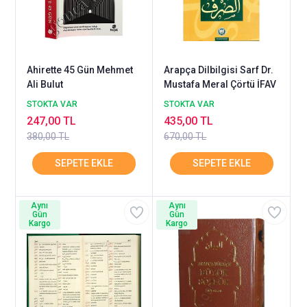
Ahirette 45 Gün Mehmet
Arapça Dilbilgisi Sarf Dr.
Ali Bulut
Mustafa Meral Çörtü İFAV
STOKTA VAR
STOKTA VAR
247,00 TL
435,00 TL
380,00 TL
670,00 TL
Aynı
Aynı
Gün
Gün
Kargo
Kargo