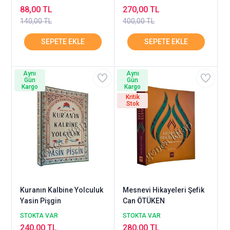
88,00 TL
270,00 TL
140,00 TL
400,00 TL
Aynı
Aynı
Gün
Gün
Kargo
Kargo
Kritik
Stok
Kuranın Kalbine Yolculuk
Mesnevi Hikayeleri Şefik
Yasin Pişgin
Can ÖTÜKEN
STOKTA VAR
STOKTA VAR
240,00 TL
280,00 TL