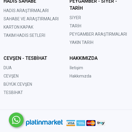
HADİS SAHABE
PEYGAMBER - SİYER -
TARİH
HADİS ARAŞTIRMALARI
SİYER
SAHABE VE ARAŞTIRMALARI
TARİH
KARTON KAPAK
PEYGAMBER ARAŞTIRMALARI
TAKIM HADİS SETLERİ
YAKIN TARİH
CEVŞEN - TESBİHAT
HAKKIMIZDA
DUA
İletişim
CEVŞEN
Hakkımızda
BÜYÜK CEVŞEN
TESBİHAT