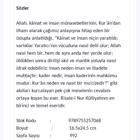
Sözler
Allah, kâinat ve insan münasebetlerinin, Kur’ân’dan
ilham alarak çağımız anlayışına hitap eden bir
üslupla anlatıldığı, “Kâinat ve insan niçin yaratıldı;
varlıklar Yaratıcı’nın vücuduna nasıl delil olur; Allah
nasıl hem bir, hem de aynı anda her yerde olur;
öldükten sonra dirilişi akıl ve mantık yoluyla nasıl
idrak edebiliriz; insan neden iman ve ibadete
muhtaçtır; kader nedir, insan kaderinin mahkûmu
mudur; Kur’ân neden ve nasıl bir mu’cizedir?" gibi
akılları kurcalayan pek çok meselenin cevabını
ortaya koyan bu eser, Risale-i Nur Külliyatının en
birinci ve temel eseridir.
Stok Kodu : 9789755257068
Boyut : 16.5x24.5 cm
Sayfa Sayısı : 992