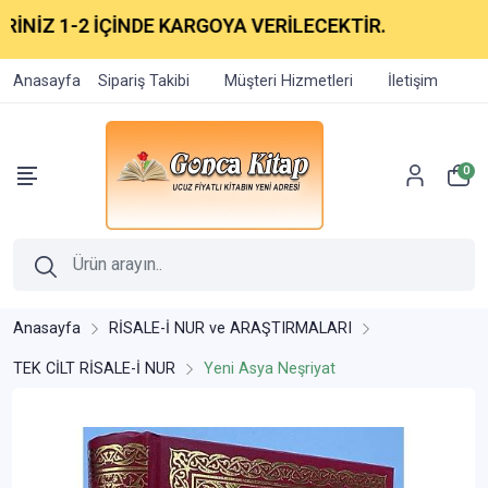
İNİZ 1-2 İÇİNDE KARGOYA VERİLECEKTİR.
Anasayfa
Sipariş Takibi
Müşteri Hizmetleri
İletişim
0
Anasayfa
RİSALE-İ NUR ve ARAŞTIRMALARI
TEK CİLT RİSALE-İ NUR
Yeni Asya Neşriyat