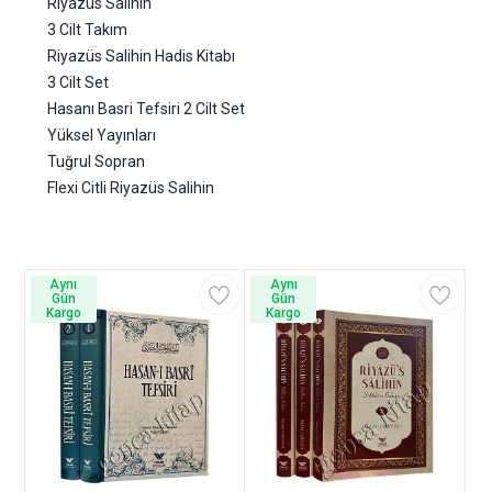
Riyazüs Salihin
3 Cilt Takım
Riyazüs Salihin Hadis Kitabı
3 Cilt Set
Hasanı Basri Tefsiri 2 Cilt Set
Yüksel Yayınları
Tuğrul Sopran
Flexi Citli Riyazüs Salihin
Aynı
Aynı
Gün
Gün
Kargo
Kargo