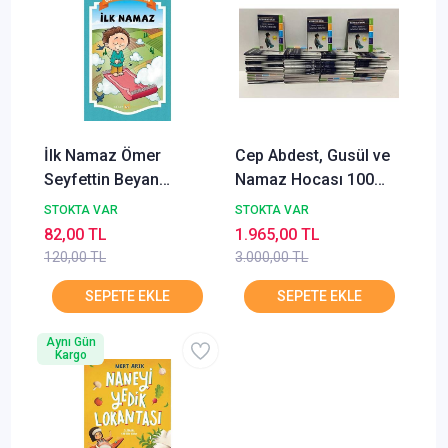
İlk Namaz Ömer
Cep Abdest, Gusül ve
Seyfettin Beyan
Namaz Hocası 100
Yayınları
Adet Takım
STOKTA VAR
STOKTA VAR
82,00 TL
1.965,00 TL
120,00 TL
3.000,00 TL
Aynı Gün
Kargo