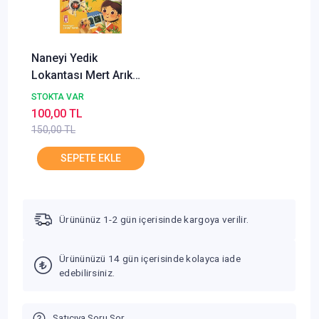
Naneyi Yedik
Lokantası Mert Arık
Timaş Çocuk
STOKTA VAR
100,00 TL
150,00 TL
Ürününüz 1-2 gün içerisinde kargoya verilir.
Ürününüzü 14 gün içerisinde kolayca iade
edebilirsiniz.
Satıcıya Soru Sor