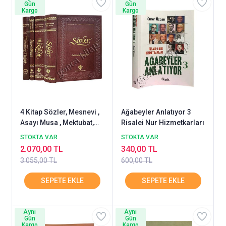
Gün
Gün
Kargo
Kargo
4 Kitap Sözler, Mesnevi ,
Ağabeyler Anlatıyor 3
Asayı Musa , Mektubat,
Risalei Nur Hizmetkarları
Diyanet Yayınları
STOKTA VAR
STOKTA VAR
2.070,00 TL
340,00 TL
3.055,00 TL
600,00 TL
Aynı
Aynı
Gün
Gün
Kargo
Kargo