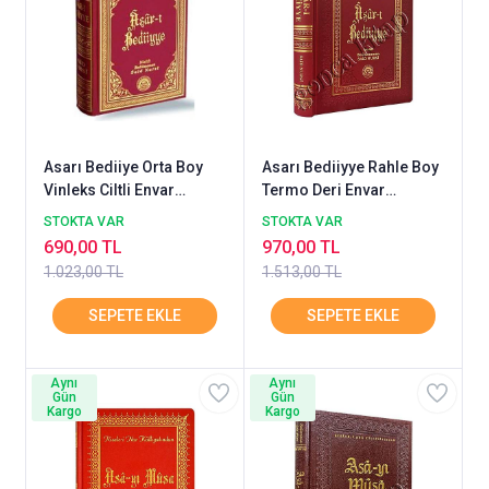
Asarı Bediiye Orta Boy
Asarı Bediiyye Rahle Boy
Vinleks Ciltli Envar
Termo Deri Envar
Neşriyat
Neşriyat
STOKTA VAR
STOKTA VAR
690,00 TL
970,00 TL
1.023,00 TL
1.513,00 TL
Aynı
Aynı
Gün
Gün
Kargo
Kargo