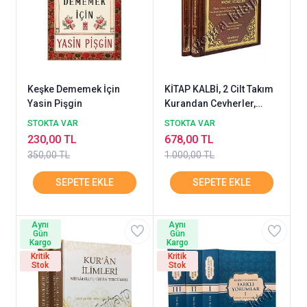
Keşke Dememek İçin
KİTAP KALBİ, 2 Cilt Takım
Yasin Pişgin
Kurandan Cevherler,
Ömer Nasuhi Tefsirinden
STOKTA VAR
STOKTA VAR
Seçme Sureler
230,00 TL
678,00 TL
350,00 TL
1.000,00 TL
Aynı
Aynı
Gün
Gün
Kargo
Kargo
Kritik
Kritik
Stok
Stok