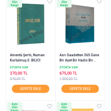
Gün
Gün
Kargo
Kargo
Amentü Şerhi, Numan
Asrı Saadetten 365 Güne
Kurtulmuş S. BİLİCİ
Bir Ayet Bir Hadis Bir
Kıssa Birkaç Hisse
STOKTA VAR
STOKTA VAR
DİYANET
270,00 TL
675,00 TL
370,00 TL
1.000,00 TL
Aynı
Aynı
Gün
Gün
Kargo
Kargo