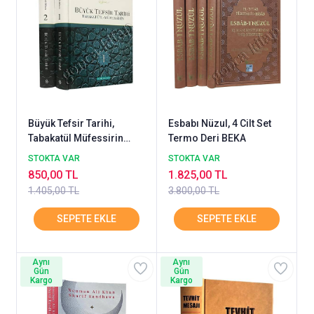
Büyük Tefsir Tarihi,
Esbabı Nüzul, 4 Cilt Set
Tabakatül Müfessirin
Termo Deri BEKA
SEMERKAND
STOKTA VAR
STOKTA VAR
850,00 TL
1.825,00 TL
1.405,00 TL
3.800,00 TL
Aynı
Aynı
Gün
Gün
Kargo
Kargo