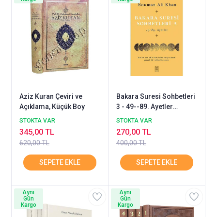
Aziz Kuran Çeviri ve
Bakara Suresi Sohbetleri
Açıklama, Küçük Boy
3 - 49--89. Ayetler
Nouman Ali Khan
STOKTA VAR
STOKTA VAR
345,00 TL
270,00 TL
620,00 TL
400,00 TL
Aynı
Aynı
Gün
Gün
Kargo
Kargo