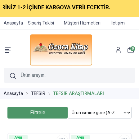
NİZ 1-2 İÇİNDE KARGOYA VERİLECEKTİR.
Anasayfa
Sipariş Takibi
Müşteri Hizmetleri
İletişim
0
Anasayfa
TEFSİR
TEFSİR ARAŞTIRMALARI
Filtrele
Aynı
Aynı