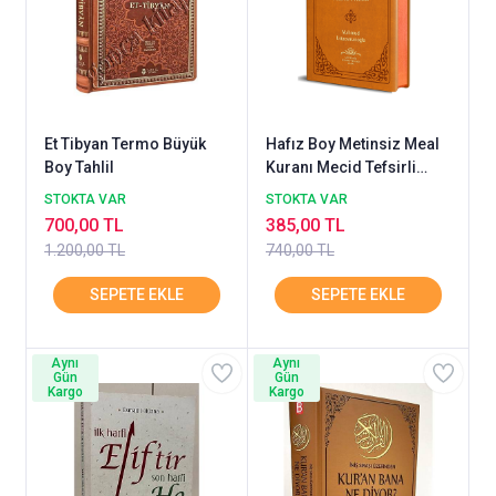
Et Tibyan Termo Büyük
Hafız Boy Metinsiz Meal
Boy Tahlil
Kuranı Mecid Tefsirli
Meali Alisi AHISKA
STOKTA VAR
STOKTA VAR
700,00 TL
385,00 TL
1.200,00 TL
740,00 TL
Aynı
Aynı
Gün
Gün
Kargo
Kargo