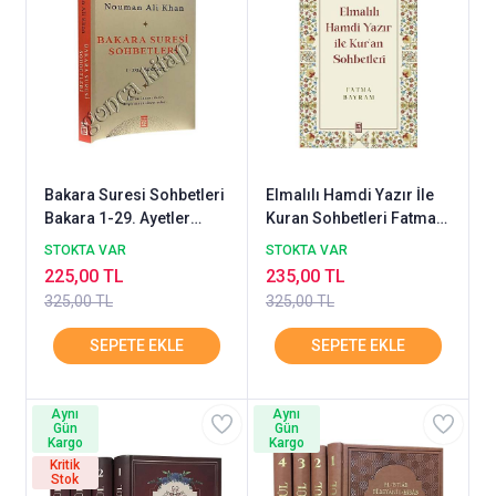
Bakara Suresi Sohbetleri
Elmalılı Hamdi Yazır İle
Bakara 1-29. Ayetler
Kuran Sohbetleri Fatma
Nouman Ali Khan
Bayram Timaş
STOKTA VAR
STOKTA VAR
225,00 TL
235,00 TL
325,00 TL
325,00 TL
Aynı
Aynı
Gün
Gün
Kargo
Kargo
Kritik
Stok