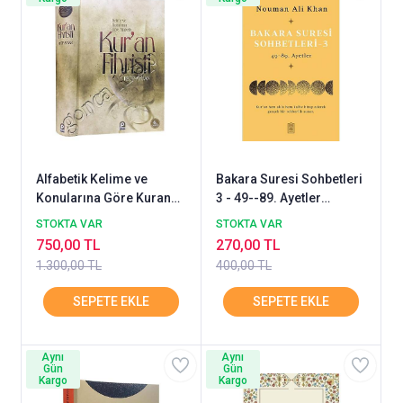
Alfabetik Kelime ve
Bakara Suresi Sohbetleri
Konularına Göre Kuran
3 - 49--89. Ayetler
Fihristi, Recep Aykan
Nouman Ali Khan
STOKTA VAR
STOKTA VAR
750,00 TL
270,00 TL
1.300,00 TL
400,00 TL
Aynı
Aynı
Gün
Gün
Kargo
Kargo