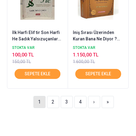
İlk Harfi Elif tir Son Harfi
İniş Sırası Üzerinden
He Sadık Yalsızuçanlar
Kuran Bana Ne Diyor ?
Selen Yayın
Açıklamalı Meal Veli
STOKTA VAR
STOKTA VAR
Tahir Erdoğan
100,00 TL
1.150,00 TL
150,00 TL
1.600,00 TL
1
2
3
4
›
»