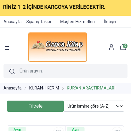
İNİZ 1-2 İÇİNDE KARGOYA VERİLECEKTİR.
Anasayfa
Sipariş Takibi
Müşteri Hizmetleri
İletişim
0
Anasayfa
KURAN-I KERİM
KUR'AN ARAŞTIRMALARI
Filtrele
Aynı
Aynı