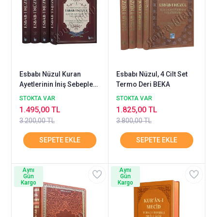
Esbabı Nüzul Kuran
Esbabı Nüzul, 4 Cilt Set
Ayetlerinin İniş Sebepleri
Termo Deri BEKA
4 CİLT 2. HAMUR BEKA
STOKTA VAR
STOKTA VAR
1.495,00 TL
1.825,00 TL
3.200,00 TL
3.800,00 TL
Aynı
Aynı
Gün
Gün
Kargo
Kargo