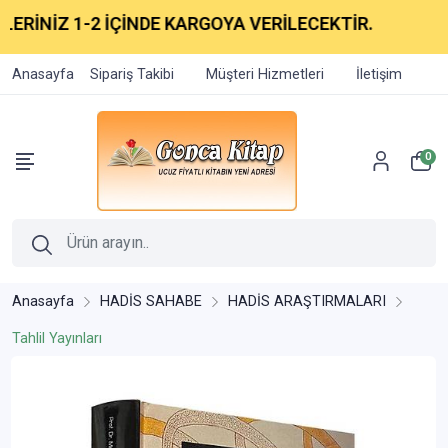
ERİNİZ 1-2 İÇİNDE KARGOYA VERİLECEKTİR.
Anasayfa
Sipariş Takibi
Müşteri Hizmetleri
İletişim
0
Anasayfa
HADİS SAHABE
HADİS ARAŞTIRMALARI
Tahlil Yayınları