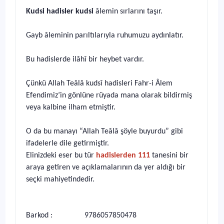
Kudsi hadisler kudsi
âlemin sırlarını taşır.
Gayb âleminin parıltılarıyla ruhumuzu aydınlatır.
Bu hadislerde ilâhî bir heybet vardır.
Çünkü Allah Teâlâ kudsî hadisleri Fahr-i Âlem
Efendimiz’in gönlüne rüyada mana olarak bildirmiş
veya kalbine ilham etmiştir.
O da bu manayı “Allah Teâlâ şöyle buyurdu” gibi
ifadelerle dile getirmiştir.
Elinizdeki eser bu tür
hadislerden 111
tanesini bir
araya getiren ve açıklamalarının da yer aldığı bir
seçki mahiyetindedir.
Barkod : 9786057850478