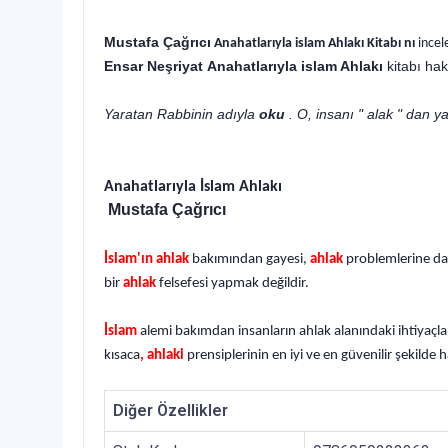
Mustafa Çağrıcı
Anahatlarıyla islam Ahlakı Kitabı nı
incel
Ensar Neşriyat
Anahatlarıyla islam Ahlakı
kitabı
ha
Yaratan Rabbinin adıyla
oku
. O, insanı " alak " dan ya
Anahatlarıyla İslam Ahlakı
Mustafa Çağrıcı
İslam'ın ahlak
bakımından gayesi,
ahlak
problemlerine dai
bir
ahlak
felsefesi yapmak değildir.
İslam
alemi bakımdan insanların ahlak alanındaki ihtiyaçl
kısaca
, ahlaki
prensiplerinin en iyi ve en güvenilir şekilde h
Diğer Özellikler