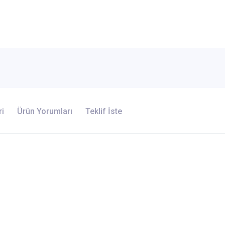
ri
Ürün Yorumları
Teklif İste