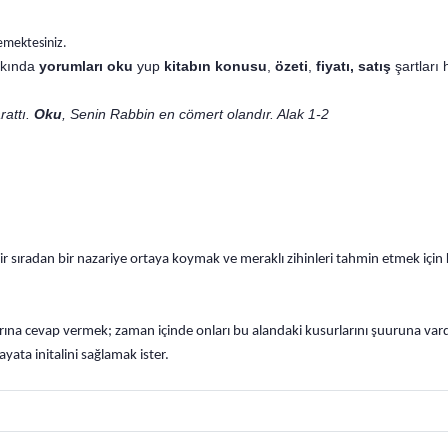
emektesiniz.
kkında
yorumları oku
yup
kitabın
konusu
,
özeti
,
fiyatı, satış
şartları 
rattı.
Oku
, Senin Rabbin en cömert olandır. Alak 1-2
r sıradan bir nazariye ortaya koymak ve meraklı zihinleri tahmin etmek için
arına cevap vermek; zaman içinde onları bu alandaki kusurlarını şuuruna va
ayata initalini sağlamak ister.