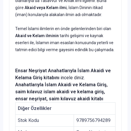
olanlarıyla da Tasavvuf ve Ahlak ilmi ilgilenir. Buna
göre
Akaid veya Kelam ilmi
, İslam Dininin itikad
(iman) konularıyla alakalan ilmin adı olmaktadır.
Temel İslami ilimlerin en önde gelenlerinden biri olan
Akaid ve Kelam ilminin
tarihi gelişimi ve kaynak
eserleri ile, İslamın iman esasları konusunda yeterli ve
tatmin edici bilgi verme gayesini edindik bu çalışmada.
Ensar Neşriyat
Anahatlarıyla İslam Akaidi ve
Kelama Giriş
kitabını
incele diniz.
Anahatlarıyla İslam Akaidi ve Kelama Giriş,
saim kılavuz islam akaidi ve kelama giriş,
ensar neşriyat, saim kılavuz akaidi kitabı
Diğer Özellikler
Stok Kodu
9789756794289