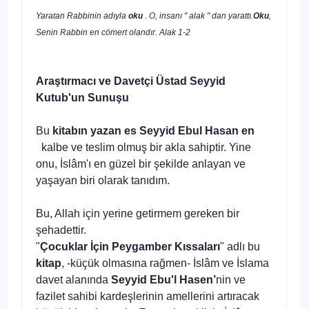
Yaratan Rabbinin adıyla
oku
. O, insanı " alak " dan yarattı.
Oku
,
Senin Rabbin en cömert olandır. Alak 1-2
Araştırmacı ve Davetçi Üstad Seyyid
Kutub'un Sunuşu
Bu
kitabın yazan
es Seyyid Ebul Hasan en
kalbe ve teslim olmuş bir akla sahiptir. Yine
onu, İslâm'ı en güzel bir şekilde anlayan ve
yaşayan biri olarak tanıdım.
Bu, Allah için yerine getirmem gereken bir
şehadettir.
"
Çocuklar İçin Peygamber Kıssaları
" adlı bu
kitap
, -kü­çük olmasına rağmen- İslâm ve İslama
davet alanında
Sey­yid Ebu'l Hasen’
nin ve
fazilet sahibi kardeşlerinin amellerini artıracak