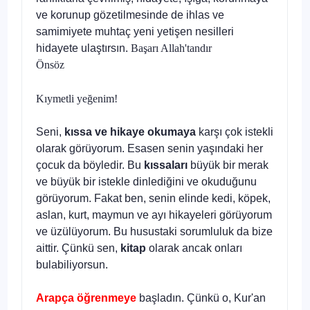
ve korunup gözetilmesinde de ihlas ve
samimiyete muhtaç yeni yetişen nesilleri
hidayete ulaştırsın.
Başarı Allah'tandır
Önsöz
Kıymetli yeğenim!
Seni,
kıssa ve hikaye okumaya
karşı çok istekli
olarak gö­rüyorum. Esasen senin yaşındaki her
çocuk da böyledir. Bu
kıssaları
büyük bir merak
ve büyük bir istekle dinlediğini ve okuduğunu
görüyorum. Fakat ben, senin elinde kedi, köpek,
aslan, kurt, maymun ve ayı hikayeleri görüyorum
ve üzülü­yorum. Bu husustaki sorumluluk da bize
aittir. Çünkü sen,
kitap
olarak ancak onları
bulabiliyorsun.
Arapça öğrenmeye
başladın. Çünkü o, Kur'an