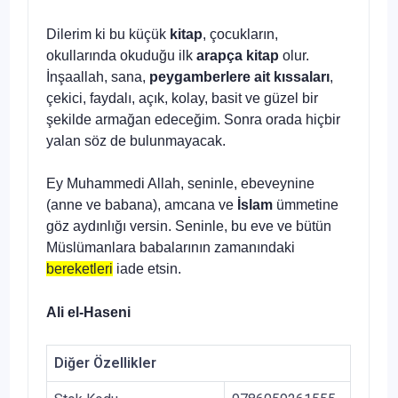
Dilerim ki bu küçük
kitap
, çocukların,
okullarında oku­duğu ilk
arapça kitap
olur.
İnşaallah, sana,
peygamberlere ait kıssaları
,
çekici, fay­dalı, açık, kolay, basit ve güzel bir
şekilde armağan edeceğim. Sonra orada hiçbir
yalan söz de bulunmayacak.
Ey Muhammedi Allah, seninle, ebeveynine
(anne ve ba­bana), amcana ve
İslam
ümmetine
göz aydınlığı versin. Se­ninle, bu eve ve bütün
Müslümanlara babalarının zamanın­daki
bereketleri
iade etsin.
Ali el-Haseni
Diğer Özellikler