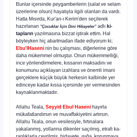
Bunlar içer­sinde peygamberlerin (salat ve selam
üzerlerine olsun) haya­tıyla ilgili olanları da vardı.
Hatta Mısırda, Kur'an-ı Kerim'den seçilerek
hazırlanan
adlı
ki­
"Çocuklar İçin Dini Hikayeler"
tapların
yazılmasına bizzat iştirak ettim. Hal
böyleyken hiç abartmadan ifade ediyorum ki;
Ebu'lHaseni
nin bu çalışması, diğerlerine göre
daha mükemmel olmuştur. Onun mükem­melliği,
ince yönlendirmelere, kıssanın maksadını ve
konu­munu açıklayan izahlara ve önemli imani
gerçeklere küçük büyük herkesin kalbinde yer
edinceye kadar kıssa içersinde yer vermesinden
kaynaklanmaktadır.
Allahu Teala,
Seyyid Ebul Haseni
hayırla
mükafatlandırsın ve muvaffakiyetini artırsın.
Allahu Teala, onun vesilesiyle, fırtınalara
yakalanmış, yollarına dikenler saçılmış, etrafı ka­
ranlıklarla çevrilmiş, hidayete, ışığa, korunmaya