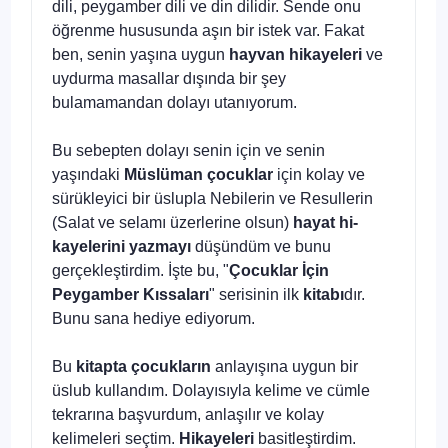
dili, pey­gamber dili ve din dilidir. Sende onu
öğrenme hususunda aşın bir istek var. Fakat
ben, senin yaşına uygun
hayvan hi­kayeleri
ve
uydurma masallar dışında bir şey
bulamamandan dolayı utanıyorum.
Bu sebepten dolayı senin için ve senin
yaşındaki
Müs­lüman çocuklar
için kolay ve
sürükleyici bir üslupla Nebile­rin ve Resullerin
(Salat ve selamı üzerlerine olsun)
hayat hi­
kayelerini yazmayı
düşündüm ve bunu
gerçekleştirdim. İşte bu, "
Çocuklar İçin
Peygamber Kıssaları
" serisinin ilk
kitabı­
dır.
Bunu sana hediye ediyorum.
Bu
kitapta çocukların
anlayışına uygun bir
üslub kullan­dım. Dolayısıyla kelime ve cümle
tekrarına başvurdum, anla­şılır ve kolay
kelimeleri seçtim.
Hikayeleri
basitleştirdim.