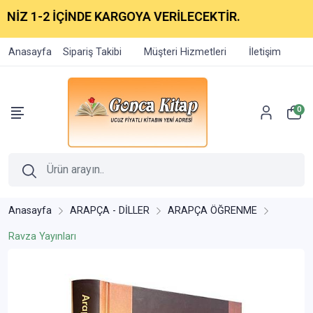
Z 1-2 İÇİNDE KARGOYA VERİLECEKTİR.
Anasayfa
Sipariş Takibi
Müşteri Hizmetleri
İletişim
0
Anasayfa
ARAPÇA - DİLLER
ARAPÇA ÖĞRENME
Ravza Yayınları