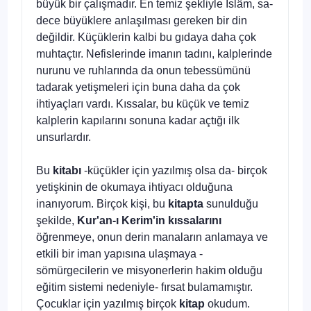
büyük bir çalışmadır. En temiz şekliyle İslâm, sa­
dece büyüklere anlaşılması gereken bir din
değildir. Küçükle­rin kalbi bu gıdaya daha çok
muhtaçtır. Nefislerinde imanın tadını, kalplerinde
nurunu ve ruhlarında da onun tebessü­münü
tadarak yetişmeleri için buna daha da çok
ihtiyaçları vardı. Kıssalar, bu küçük ve temiz
kalplerin kapılarını sonuna kadar açtığı ilk
unsurlardır.
Bu
kitabı
-küçükler için yazılmış olsa da- birçok
yetişki­nin de okumaya ihtiyacı olduğuna
inanıyorum. Birçok kişi, bu
kitapta
sunulduğu
şekilde,
Kur'an-ı Kerim'in kıssalarını
öğrenmeye, onun derin manaların anlamaya ve
etkili bir iman yapısına ulaşmaya -
sömürgecilerin ve misyonerlerin hakim olduğu
eğitim sistemi nedeniyle- fırsat bulamamıştır.
Çocuklar için yazılmış birçok
kitap
okudum.