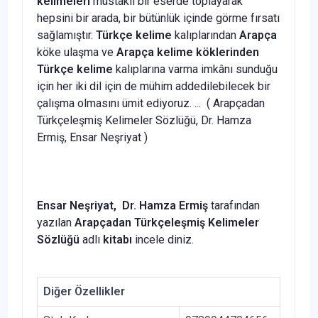
kelimeleri
müstakil bir eserde toplayarak
hepsini bir arada, bir bütünlük içinde görme fırsatı
sağlamıştır.
Türkçe kelime
kalıplarından
Arapça
köke ulaşma ve
Arapça kelime köklerinden
Türkçe kelime
kalıplarına varma imkânı sunduğu
için her iki dil için de mühim addedilebilecek bir
çalışma olmasını ümit ediyoruz. ... (
Arapçadan
Türkçeleşmiş Kelimeler Sözlüğü, Dr. Hamza
Ermiş, Ensar Neşriyat
)
Ensar Neşriyat,
Dr. Hamza Ermiş
tarafından
yazılan
Arapçadan Türkçeleşmiş Kelimeler
Sözlüğü
adlı
kitabı
incele diniz.
Diğer Özellikler