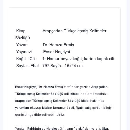
Kitap
Arapçadan Türkçeleşmiş Kelimeler
Sözlüğü
Yazar
Dr. Hamza Ermiş
Yayınevi
Ensar Neşriyat
Kağıt - Cilt
1. Hamur beyaz kağıt, karton kapak cilt
Sayfa - Ebat
797 Sayfa - 16x24 cm
Ensar Neşriyat, Dr. Hamza Ermiş
tarafından yazılan
Arapçadan
Türkçeleşmiş Kelimeler Sözlüğü
adlı
kitabı
incelemektesiniz.
Arapçadan Türkçeleşmiş Kelimeler Sözlüğü
kitabı
hakkında
yorumları oku
yup
kitabın
konusu
,
özeti
,
fiyatı, satış
şartları bilgiyi
geniş bir şekilde edinebilirsiniz.
Yaratan Rabbinin adıyla
oku
. O, insanı " alak " dan yarattı.
Oku
,