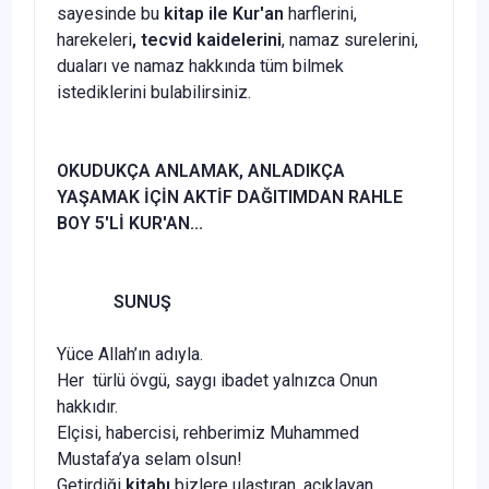
sayesinde bu
kitap ile Kur'an
harflerini,
harekeleri
, tecvid kaidelerini
, namaz surelerini,
duaları ve namaz hakkında tüm bilmek
istediklerini bulabilirsiniz.
OKUDUKÇA ANLAMAK, ANLADIKÇA
YAŞAMAK İÇİN AKTİF DAĞITIMDAN RAHLE
BOY 5'Lİ KUR'AN...
SUNUŞ
Yüce Allah’ın adıyla.
Her türlü övgü, saygı ibadet yalnızca Onun
hakkıdır.
Elçisi, habercisi, rehberimiz Muhammed
Mustafa’ya selam olsun!
Getirdiği
kitabı
bizlere ulaştıran, açıklayan,