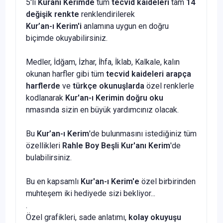
5'li
Kuranı Kerimde
tüm
tecvid kaideleri
tam
14
değişik renkte
renklendirilerek
Kur’an-ı Kerim'i
anlamına uygun en doğru
biçimde okuyabilirsiniz.
Medler, İdğam, İzhar, İhfa, İklab, Kalkale, kalın
okunan harfler gibi tüm
tecvid kaideleri
arapça
harflerde
ve
türkçe okunuşlarda
özel renklerle
kodlanarak
Kur'an-ı Kerimin doğru oku
nmasında sizin en büyük yardımcınız olacak.
Bu
Kur’an-ı Kerim
'de bulunmasını istediğiniz tüm
özellikleri
Rahle Boy Beşli Kur'anı Kerim
'de
bulabilirsiniz.
Bu en kapsamlı
Kur'an-ı Kerim'e
özel birbirinden
muhteşem iki hediyede sizi bekliyor...
.
Özel grafikleri, sade anlatımı,
kolay okuyuşu