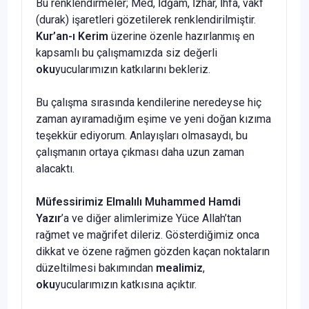
Bu renklendirmeler; Med, İdğam, İzhar, İhfa, vakf
(durak) işaretleri gözetilerek renklendirilmiştir.
Kur’an-ı Kerim
üzerine özenle hazırlanmış en
kapsamlı bu çalışmamızda siz değerli
oku
yucularımızın katkılarını bekleriz.
Bu çalışma sırasında kendilerine neredeyse hiç
zaman ayıramadığım eşime ve yeni doğan kızıma
teşekkür ediyorum. Anlayışları olmasaydı, bu
çalışmanın ortaya çıkması daha uzun zaman
alacaktı.
Müfessirimiz Elmalılı Muhammed Hamdi
Yazır
’a ve diğer alimlerimize Yüce Allah’tan
rağmet ve mağrifet dileriz. Gösterdiğimiz onca
dikkat ve özene rağmen gözden kaçan noktaların
düzeltilmesi bakımından
mealimiz
,
oku
yucularımızın katkısına açıktır.