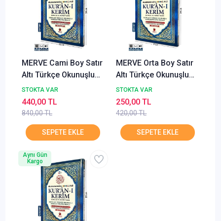
MERVE Cami Boy Satır
MERVE Orta Boy Satır
Altı Türkçe Okunuşlu
Altı Türkçe Okunuşlu
ve Türkçe Mealli Renkli
ve Türkçe Mealli Renkli
STOKTA VAR
STOKTA VAR
Kuran-ı Kerim
Kuran-ı Kerim
440,00 TL
250,00 TL
840,00 TL
420,00 TL
Aynı Gün
Kargo