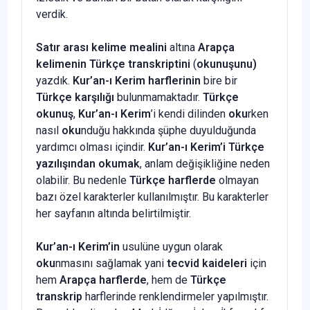
verdik.
Satır arası kelime mealini
altına
Arapça
kelimenin Türkçe transkriptini
(
okunuşunu)
yazdık.
Kur’an-ı Kerim harflerinin
bire bir
Türkçe karşılığı
bulunmamaktadır.
Türkçe
okunuş
,
Kur’an-ı Kerim
’i kendi dilinden
oku
rken
nasıl
oku
nduğu hakkında şüphe duyulduğunda
yardımcı olması içindir.
Kur’an-ı Kerim’i Türkçe
yazılışından okumak
, anlam değişikliğine neden
olabilir. Bu nedenle
Türkçe harflerde
olmayan
bazı özel karakterler kullanılmıştır. Bu karakterler
her sayfanın altında belirtilmiştir.
Kur’an-ı Kerim’in
usulüne uygun olarak
oku
nmasını sağlamak yani
tecvid kaideleri
için
hem
Arapça harflerde
, hem de
Türkçe
transkrip
harflerinde renklendirmeler yapılmıştır.