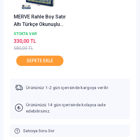
MERVE Rahle Boy Satır
Altı Türkçe Okunuşlu
ve Türkçe Mealli Renkli
STOKTA VAR
Kuran-ı Kerim
330,00 TL
580,00 TL
Ürününüz 1-2 gün içerisinde kargoya verilir.
Ürününüzü 14 gün içerisinde kolayca iade
edebilirsiniz.
Satıcıya Soru Sor