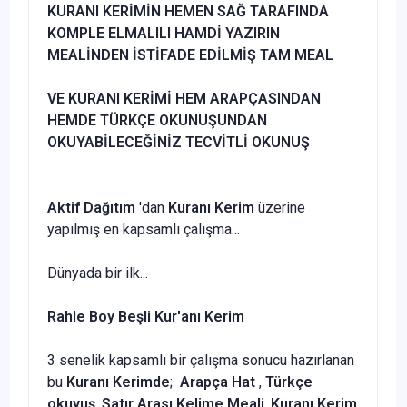
KURANI KERİMİN HEMEN SAĞ TARAFINDA
KOMPLE ELMALILI HAMDİ YAZIRIN
MEALİNDEN İSTİFADE EDİLMİŞ TAM MEAL
VE KURANI KERİMİ HEM ARAPÇASINDAN
HEMDE TÜRKÇE OKUNUŞUNDAN
OKUYABİLECEĞİNİZ TECVİTLİ OKUNUŞ
Aktif Dağıtım
'dan
Kuranı Kerim
üzerine
yapılmış en kapsamlı çalışma...
Dünyada bir ilk...
Rahle Boy Beşli Kur'anı Kerim
3 senelik kapsamlı bir çalışma sonucu hazırlanan
bu
Kuranı Kerimde
;
Arapça Hat
,
Türkçe
okuyuş
,
Satır Arası Kelime Meali
,
Kuranı Kerim