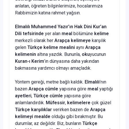
anlatan, öğreten bilginlerimize, hocalarımıza
Rabbimizin katına rahmet yağsın.
Elmalılı Muhammed Yazır’ın Hak Dini Kur’an
Dili tefsirinde
yer alan
meal
bölümüne
kelime
merkezli olarak her
Arapça kelimeye
karşılık
gelen
Türkçe kelime mealini
aynı
Arapça
kelimenin
altına yazdık. Bununla,
oku
yucunun
Kuran-ı Kerim
’in dünyasına daha yakından
bakmasına yardımcı olmayı amaçladık.
Yöntem gereği, metne bağlı kaldık.
Elmalılı
’nın
bazen
Arapça cümle
yapısına göre
meal
yaptığı
ayetleri
,
Türkçe cümle
yapısına göre
anlamlandırdık.
Müfessir
,
kelimelere
çok güzel
Türkçe karşılıklar
verirken bazen de
Arapça
kelimeyi
mealde
olduğu gibi bırakmıştır. Bu
durumlar, az değildir. Biz, bunların
Türkçe