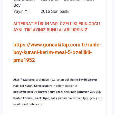
Boy
Yayın Yılı 2016 Son baskı
ALTERNATİF ÜRÜN VAR. ÖZELLİKLERİN ÇOĞU
AYNI TIKLAYINIZ BUNU ALABİLİRSİNİZ.
https://www.goncakitap.com.tr/rahle-
boy-kurani-kerim-meal-5-ozellikli-
pmu1952
Aktif Pazarlama
tarafından hazırlanan adlı
Rahle Boy
Bilgisayar
Hatlı 5’li Kuranı Kerim
kitabını
incelemektesiniz.
Bilgisayar Hatlı 5’li Kuranı Kerim
kitabı
hakkında
yorumları oku
yup
kitabın
konusu
,
özeti
,
fiyatı, satış
şartları hakkında bilgiyi geniş bir
şekilde edinebilirsiniz.