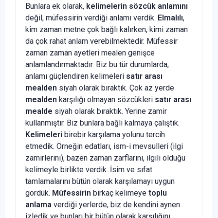
Bunlara ek olarak,
kelimelerin sözcük anlamını
değil, müfessirin verdiği anlamı verdik.
Elmalılı
,
kim zaman metne çok bağlı kalırken, kimi zaman
da çok rahat anlam verebilmektedir. Müfessir
zaman zaman ayetleri mealen genişce
anlamlandırmaktadır. Biz bu tür durumlarda,
anlamı güçlendiren kelimeleri
satır arası
mealden
siyah olarak bıraktık. Çok az yerde
mealden
karşılığı olmayan sözcükleri
satır arası
mealde
siyah olarak bıraktık. Yerine zamir
kullanmıştır. Biz bunlara bağlı kalmaya çalıştık.
Kelimeleri
birebir karşılama yolunu tercih
etmedik. Örneğin edatları, ism-i mevsulleri (ilgi
zamirlerini), bazen zaman zarflarını, ilgili olduğu
kelimeyle birlikte verdik. İsim ve sıfat
tamlamalarını bütün olarak karşılamayı uygun
gördük.
Müfessirin
birkaç kelimeye
toplu
anlama
verdiği yerlerde, biz de kendini aynen
izledik ve bunları bir bütün olarak karşılığını