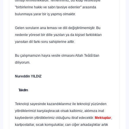
olmayı emretmektedir. Temennimiz, bu kitap vesilesiyle
"birbirlerine hakkı ve sabrı tavsiye edenler" arasında
bulunmaya yarar bir iş yapmış olmaktır.
Gelen soruların ana teması ve dili değiştirilmemiştir. Bu
nedenle yöresel bir dille yazılan ya da kişisel farklılıkları
yansıtan dil farkı soru sahiplerine aittir.
Bu çalışmamızın hayra vesile olmasını Allah Teâlâ'dan
diliyorum.
Nureddin YILDIZ
Takdim
Teknoloji sayesinde kazandıklarımız ile teknoloji yüzünden
yitir­diklerimizi karşılaştıracak olsak kalbimiz, aklımıza inat
kaybedenin yi­tirdiklerimiz olduğunu itiraf edecektir.
Mektuplar
,
kartpostallar, sıcak komşuluklar, can ciğer arkadaşlıklar artık