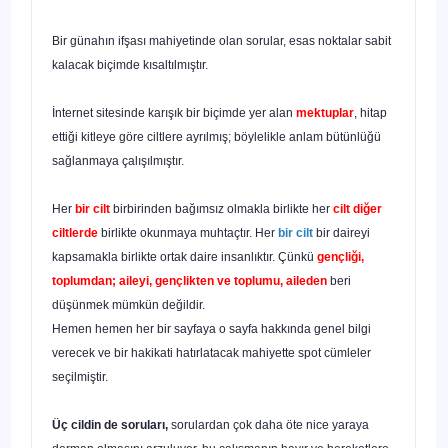
Bir günahın ifşası mahiyetinde olan sorular, esas noktalar sabit
ka­lacak biçimde kısaltılmıştır.
İnternet sitesinde karışık bir biçimde yer alan
mektuplar
, hitap
etti­ği kitleye göre ciltlere ayrılmış; böylelikle anlam bütünlüğü
sağlan­maya çalışılmıştır.
Her
bir cilt
birbirinden bağımsız olmakla birlikte her
cilt diğer
ciltler­de
birlikte okunmaya muhtaçtır. Her
bir cilt
bir daireyi
kapsamakla birlikte ortak daire insanlıktır. Çünkü
gençliği,
toplumdan; aileyi, gençlikten ve toplumu, aileden
beri
düşünmek mümkün değildir.
Hemen hemen her bir sayfaya o sayfa hakkında genel bilgi
verecek ve bir hakikati hatırlatacak mahiyette spot cümleler
seçilmiştir.
Üç cildin de soruları,
sorulardan çok daha öte nice yaraya