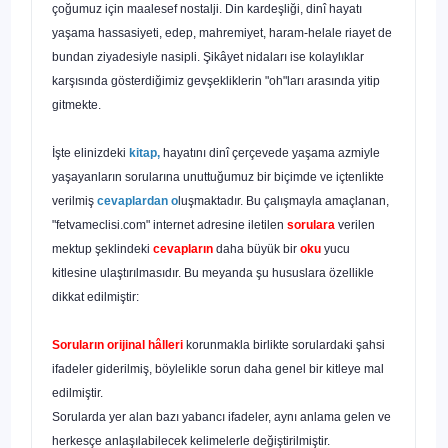
çoğumuz için maalesef nos­talji. Din kardeşliği, dinî hayatı
yaşama hassasiyeti, edep, mahremiyet, haram-helale riayet de
bundan ziyadesiyle nasipli. Şikâyet nidaları ise kolaylıklar
karşısında gösterdiğimiz gevşekliklerin "oh"ları arasında yi­tip
gitmekte.
İşte elinizdeki
kitap,
hayatını dinî çerçevede yaşama azmiyle
yaşayanların sorularına unuttuğumuz bir biçimde ve içtenlikte
verilmiş
cevaplardan o
luşmaktadır. Bu çalışmayla amaçlanan,
"fetvameclisi.com" internet adresine iletilen
sorulara
verilen
mektup şeklindeki
ce­vapların
daha büyük bir
oku
yucu
kitlesine ulaştırılmasıdır. Bu meyanda şu hususlara özellikle
dikkat edilmiştir:
Soruların orijinal hâlleri
korunmakla birlikte sorulardaki şahsi
ifade­ler giderilmiş, böylelikle sorun daha genel bir kitleye mal
edilmiştir.
Sorularda yer alan bazı yabancı ifadeler, aynı anlama gelen ve
her­kesçe anlaşılabilecek kelimelerle değiştirilmiştir.