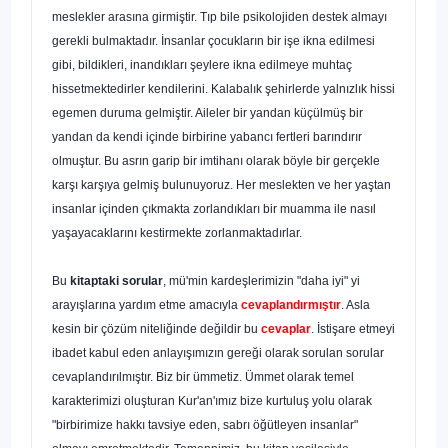
meslekler arasına girmiştir. Tıp bile psikolojiden destek almayı
gerekli bulmakta­dır. İnsanlar çocukların bir işe ikna edilmesi
gibi, bildikleri, inandıkları şeylere ikna edilmeye muhtaç
hissetmektedirler kendilerini. Kalabalık şehirlerde yalnızlık hissi
egemen duruma gelmiştir. Aileler bir yandan küçülmüş bir
yandan da kendi içinde birbirine yabancı fertleri barındırır
olmuştur. Bu asrın garip bir imtihanı olarak böyle bir gerçekle
kar
şı karşıya gelmiş bulunuyoruz. Her meslekten ve her yaştan
insanlar içinden çıkmakta zorlandıkları bir muamma ile nasıl
yaşayacaklarını kestirmekte zorlanmaktadırlar.
Bu
kitaptaki sorular
, mü'min kardeşlerimizin "daha iyi" yi
arayışlarına yardım etme amacıyla
cevaplandırmıştır
. Asla
kesin bir çözüm niteliğinde değildir bu
cevaplar
. İstişare etmeyi
ibadet kabul eden an­layışımızın gereği olarak sorulan sorular
cevaplandırılmıştır. Biz bir ümmetiz. Ümmet olarak temel
karakterimizi oluşturan Kur'an'ımız bize kurtuluş yolu olarak
"birbirimize hakkı tavsiye eden, sabrı öğütle­yen insanlar"