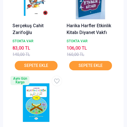
Serçekuş Cahit
Harika Harfler Etkinlik
Zarifoğlu
Kitabı Diyanet Vakfı
STOKTA VAR
STOKTA VAR
83,00 TL
106,00 TL
140,00 TL
160,00 TL
Aynı Gün
Kargo