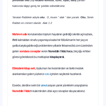
yorumları oku
yup
kitabın
konusu
,
özeti
,
fiyatı, satış
şartları
hakkında bilgiyi geniş bir şekilde edinebilirsiniz.
Yaratan Rabbinin adıyla
oku
. O, insanı " alak " dan yarattı.
Oku
, Senin
Rabbin en cömert olandır. Alak 1-2
Mahrem aile
konularından toplum hayatının getirdiği sıkıntılı açmazlara,
iffetli kalmaktan onurlu yaşamaya kadar bir Müslüman'ın her yaş ve
şartta karşılaşabileceği problemlere yıllardır fetvameclisi.com üzerinden
gelen
sorulara cevaplar
veren
Nureddin Yıldız hoca
, birçoğu rehber
görevi görebilecek bu mektupları
kitaplaştırdı.
Elinizdeki kitap seti ,
toplumun her kesiminden ve farklı meslek
alanlarından gelen yüzlerce
soru
içinden seçilerek hazırlandı.
Eserde, derdine serin bir
umut
arayan yanık yüreklerin arayışlarına
Nureddin Yıldız
'ın kaleminden ufuk açıcı cevaplar okuyacaksınız.