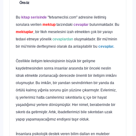
Önsöz
Bu
kitap serisinde
"fetvameclisi.com"
adresine iletilmiş
sorulara verilen
mektup
tarzındaki
cevaplar
bulunmaktadır. Bu
mektuplar
, bir fıkıh meselesini izah etmekten çok bir yarayı
tedavi etmeye yönelik
cevap­lardan
oluşmaktadır. Bir mü'minin
bir mü'minle dertleşmesi olarak da anlaşılabilir bu
cevaplar.
Özellikle iletişim teknolojisinin büyük bir gelişme
kaydetmesinden sonra insanlar arasında bir önceki neslin
idrak etmekte zorlanacağı derecede önemli bir iletişim imkânı
oluşmuştur. Bu imkân, bir yandan sevindirirken bir yanda da
örtülü kalmış yığınla sorunu gün yüzüne çıkarmıştır. Evlerimiz,
iş yerlerimiz hatta camilerimiz sıkıntılarla iç içe bir hayat
yaşadığımız yerlere dönüşmüştür. Her nimet, beraberinde bir
sıkıntı da getirmiştir. Artık, ibadetlerimizi bile sıkıntıdan uzak
yapıp yapamayacağımız endişesi taşır olduk.
İnsanlara psikolojik destek veren bilim dallan en muteber