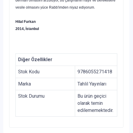
derman olmasını arzuluyor, bu çalışmanın hayır ve bereketlere
vesile olma­sını yüce Rabb'imden niyaz ediyorum.
Hilal Furkan
2014, İstanbul
Diğer Özellikler
Stok Kodu
9786055271418
Marka
Tahlil Yayınları
Stok Durumu
Bu ürün geçici
olarak temin
edilememektedir.