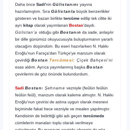
Daha önce
Sadi'
nin
Gülistanını
yayına
hazırlamıştım. Sıra
Gülistanla
büyük benzerlikler
gösteren ve bazan bir­likte
tercüme
edilip tek ciltte iki
ayrı
kitap
olarak yayımlanan
Bostan
'daydı.
Gülistan'a
olduğu gibi
Bostanın
da sade, anlaşılır
bir dille günümüz okuyucusuyla buluşturmanın yararlı
olacağını düşündüm. Bu eseri hazırlarken N. Hakkı
Eroğlu'nun Farsça'dan Türkçe'ye manzum olarak
çevirdi­ği
Bostan
Tercümesi:
Çiçek Bahçesi'ni
esas aldım. Ayrıca yayımlanmış başka
Bostan
çevirilerini de göz önünde bu­lundurdum.
Sadi
Bostan
ı Şehname
vezniyle (feûlün feûlün
feûlün feûl), manzum olarak kaleme almıştır. N. Hakkı
Eroğlu'nun çevirisi de aslına uygun olarak mesnevi
biçiminde fakat hece vezniyle ve mealen yapılmıştır.
Kendisinin de belirttiği gibi adı geçen
tercümede
cümlelerin manaları toplu ola­rak verilmeye
çalışılmıştır. Bu manzum çeviride ahengin de göz