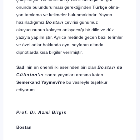
önünde bulundurulması gerektiğinden
Türkçe
olma­
yan tamlama ve kelimeler bulunmaktadır. Yayına
hazırladı­ğımız
Bostan
çevirisi günümüz
okuyucusunun kolayca an­layacağı bir dille ve düz
yazıyla yapılmıştır. Ayrıca metinde geçen bazı terimler
ve özel adlar hakkında aynı sayfanın altında
dipnotlarda kısa bilgiler verilmiştir.
Sadi
'nin en önemli iki eserinden biri olan
Bostan
da
Gülistan'
ın
sonra yayınları arasına katan
Semerkand Yayınevi
'ne bu vesileyle teşekkür
ediyorum.
Prof. Dr. Azmi Bilgin
Bostan