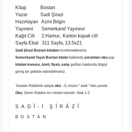
Kitap Bostan
Yazar Sadi Şirazi
Hazırlayan Azmi Bilgin
Yayınevi Semerkand Yayınevi
Kağıt Cilt 2.Hamur, Karton kapak cilt
Sayfa Ebat 311 Sayfa, 13.5x21
Sadi Şirazi Bostan kitabını
incelemektesiniz.
Semerkand Yayın Bostan kitabı
hakkında
yorumları oku
yup
kitabın
konusu
,
özeti
,
fiyatı, satış
şartları hakkında bilgiyi
geniş bir şekilde edinebilirsiniz.
Yaratan Rabbinin adıyla
oku
. O, insanı " alak " dan yarattı.
Oku
, Senin Rabbin en cömert olandır.
Alak 1-2
SADÎ-İ ŞÎRÂZÎ
BOSTAN