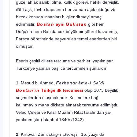
güzel ahlâk sahibi olma, kulluk görevi, hakiki der­vişlik,
ilâhî aşk, tövbe kapısının her zaman açık olduğu vb.
birçok konuda insanları bilgilendirmeyi amaç
edinmiştir.
Bostan
aynı
Gülistan
gibi hem
Doğu'da hem Batı'da çok büyük bir şöhret kazanmış,
Farsça öğretiminde başvuru­lan temel eserlerden biri
olmuştur.
Eserin çeşitli dillere tercüme ve şerhleri yapılmıştır.
Türkçe'ye yapılan başlıca tercümeleri şunlardır:
1.
Mesud b. Ahmed,
Ferhengnâme-i Sa'dî.
Bostan'ın
Türkçe ilk ter­cümesi
olup 1073 beyitlik
seçmelerden oluşmaktadır. Ke­limelere bağlı
kalınmayıp mana dikkate alınarak
tercüme
edilmiştir.
Veled Çelebi ve Kilisli Muallim Rifat tarafından ya­
yımlanmıştır (İstanbul 1340r./1342).
2.
Kırtovalı Zaîfî,
Bağ-ı Behişt.
16. yüzyılda