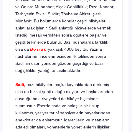
ve Onlara Muhabbet; Alçak Gönüllülük; Rıza; Kanaat;
Terbi­yenin Etkisi; Şükür; Tövbe ve Ahiret İşleri;
Münâcât. Bu bölümlerde konular çeşitli hikâyeler
anlatılarak işlenir. Sadi anlattığı hikâyelerde vermek
istediği mesajı verdikten son­ra öğütlere başlar ve
çeşitli telkinlerde bulunur. Bazı nüsha­larda farklılık
olsa da
Bostan
yaklaşık 4000 beyittir. Yazma
nüshalarının incelenmesinden ilk telifinden sonra
Sadi'nin eseri yeniden gözden geçirdiği ve bazı
değişiklikler yaptığı anlaşılmaktadır.
Sadi,
bazı hikâyeleri başka kaynaklardan derlemiş
olsa da bizzat şahit olduğu olayları ve başkalarından
duydu­ğu bazı rivayetleri de hikâye biçiminde
sunmuştur. Eserde sade ve anlaşılır bir üslup
kullanmış, yer yer tarihî şahsiyet­lerin hayatlarından
anekdotlar da anlatmıştır. İdarecilerin ve insanların
adaletli olmaları, yönetenlerle yönetilenlerin ilişkileri,