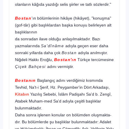
olanların kâğıda yazdığı selis şiirler ve tatlı sözlerdir."
Bostan
'
ın bölümlerinin hikâye (hikâyet), "konuşma"
(gof-târ) gibi başlıklardan başka konuyu belirleyen alt
başlıklarının
da sonradan ilave olduğu anlaşılmaktadır. Bazı
yazmaların­da
Sa'dînâme
adıyla geçen eser daha
sonraki yıllarda daha çok
Bostan
adıyla anılmıştır.
Niğdeli Hakkı Eroğlu,
Bostan'ın
Türkçe tercümesine
Çiçek Bahçesi
adını vermiştir.
Bostanın
Başlangıç adını verdiğimiz kısmında
Tevhid, Na't-i Şerif, Hz. Peygamber'in Dört Arkadaşı,
Kitabın
Yazı­lış Sebebi, İslâm Padişahı Sa'd b. Zengî,
Atabek Muham-med Sa'd adıyla çeşitli başlıklar
bulunmaktadır.
Daha sonra işlenen konular on bölümden oluşmakta­
dır. Bu bölümlerde şu başlıklar bulunmaktadır: Adalet
ve Hükümdarlık; İhsan ve Cömertlik; Aşk, Velilerin Yolu