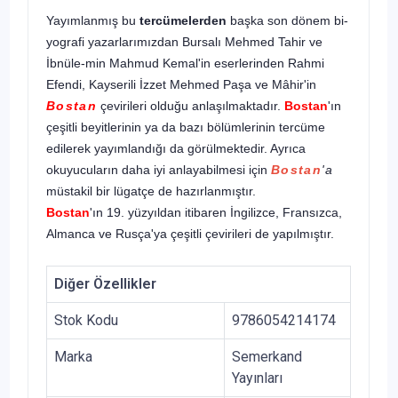
Yayımlanmış bu
tercümelerden
başka son dönem bi­
yografi yazarlarımızdan Bursalı Mehmed Tahir ve
İbnüle-min Mahmud Kemal'in eserlerinden Rahmi
Efendi, Kayse­rili İzzet Mehmed Paşa ve Mâhir'in
Bostan
çevirileri olduğu anlaşılmaktadır.
Bostan
'ın
çeşitli beyitlerinin ya da bazı bö­lümlerinin tercüme
edilerek yayımlandığı da görülmektedir. Ayrıca
okuyucuların daha iyi anlayabilmesi için
Bostan
'a
müstakil bir lügatçe de hazırlanmıştır.
Bostan
'ın 19. yüzyıldan itibaren İngilizce, Fransızca,
Almanca ve Rusça'ya çeşitli çevirileri de yapılmıştır.
Diğer Özellikler
Stok Kodu
9786054214174
Marka
Semerkand
Yayınları