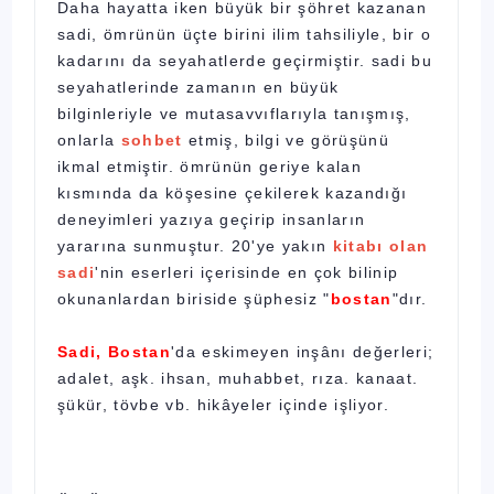
Daha hayatta iken büyük bir şöhret kazanan
sadi, ömrünün üçte birini ilim tahsiliyle, bir o
kadarını da seyahatlerde geçirmiştir. sadi bu
seyahatlerinde zamanın en büyük
bilginleriyle ve mutasavvıflarıyla tanışmış,
onlarla
sohbet
etmiş, bilgi ve görüşünü
ikmal etmiştir. ömrünün geriye kalan
kısmında da köşesine çekilerek kazandığı
deneyimleri yazıya geçirip insanların
yararına sunmuştur. 20'ye yakın
kitabı olan
sad
i
'nin eserleri içerisinde en çok bilinip
okunanlardan biriside şüphesiz "
bostan
"dır.
Sadi, Bostan
'da eskimeyen inşânı değerleri;
adalet, aşk. ihsan, muhabbet, rıza. kanaat.
şükür, tövbe vb. hikâyeler içinde işliyor.