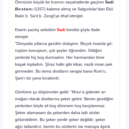
Ömrünün büyük bir kısmını seyahatlerde geçiren
Sadi
Bostan
ı
/1257) kaleme almış ve Salgurlular'dan Ebû
Bekir b. Sa'd b. Zengî'ye ithaf etmiştir.
Eserin yazılış sebebini
Sadi
kendisi şöyle ifade
etmiştir:
"Dünyada yıllarca gezdim dolaştım. Birçok insanla gö­
rüştüm konuştum, çok şeyler öğrendim. Gittiğim
yerlerde hiç boş durmadım. Her harmandan birer
başak topladım. Şîraz halkı gibi kibar, nazik insan pek
görmedim. Bu temiz dostların sevgisi bana Rum'u,
Şam'ı bir yana bıraktırdı.
Gönlüme şu düşünceler geldi: "Mısır'a gidenler ar­
mağan olarak dostlarına şeker getirir. Benim gezdiğim
yerlerden böyle eli boş dönmem hoş karşılanmaz.
Şeker alamasam da şekerden daha tatlı sözler
götürebilirim. Bu şeker yenilir şeker değildir, şeker
ağzı tatlandırır, benim bu sözlerim ise manaya âşinâ