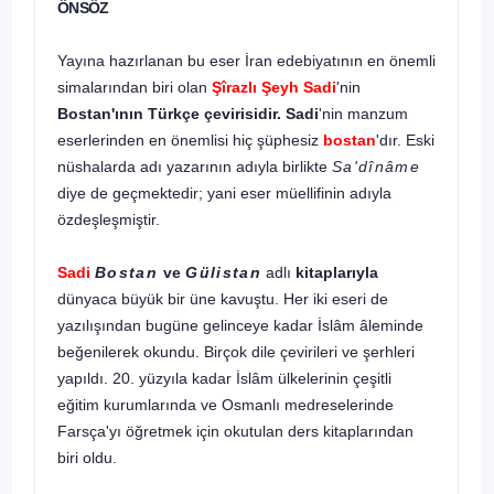
ÖNSÖZ
Yayına hazırlanan bu eser İran edebiyatının en önem­li
simalarından biri olan
Şîrazlı Şeyh Sadi
'nin
Bostan'ının Türkçe çevirisidir. Sadi
'nin manzum
eserlerinden en önem­lisi hiç şüphesiz
bostan
'dır. Eski
nüshalarda adı yazarının adıyla birlikte
Sa'dînâme
diye de geçmektedir; yani eser müellifinin adıyla
özdeşleşmiştir.
Sadi
Bostan
ve
Gülistan
adlı
kitaplarıyla
dünyaca büyük bir üne kavuştu. Her iki eseri de
yazılışından bugüne gelin­ceye kadar İslâm âleminde
beğenilerek okundu. Birçok dile çevirileri ve şerhleri
yapıldı. 20. yüzyıla kadar İslâm ülkeleri­nin çeşitli
eğitim kurumlarında ve Osmanlı medreselerinde
Farsça'yı öğretmek için okutulan ders kitaplarından
biri oldu.