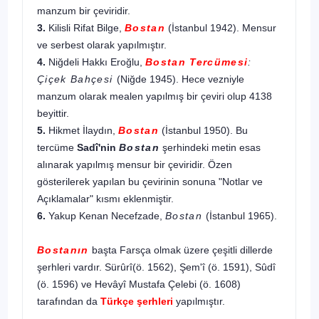
manzum bir çeviridir.
3.
Kilisli Rifat Bil­ge,
Bostan
(İstanbul 1942). Mensur
ve serbest olarak ya­pılmıştır.
4.
Niğdeli Hakkı Eroğlu,
Bostan Tercümesi
:
Çiçek Bahçesi
(Niğde 1945). Hece vezniyle
manzum olarak mealen yapılmış bir çeviri olup 4138
beyittir.
5.
Hikmet İlaydın,
Bostan
(İstanbul 1950). Bu
tercüme
Sadî'nin
Bostan
şerhindeki metin esas
alınarak yapılmış mensur bir çeviridir. Özen
gösterilerek yapılan bu çevirinin sonuna "Notlar ve
Açıklamalar" kısmı eklenmiştir.
6.
Yakup Kenan Necefzade,
Bostan
(İstanbul 1965).
Bostanın
başta Farsça olmak üzere çeşitli dillerde
şerh­leri vardır. Sürûrî(ö. 1562), Şem'î (ö. 1591), Sûdî
(ö. 1596) ve Hevâyî Mustafa Çelebi (ö. 1608)
tarafından da
Türkçe şerh­leri
yapılmıştır.