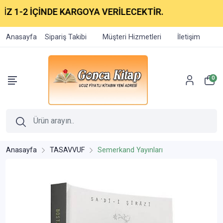
 1-2 İÇİNDE KARGOYA VERİLECEKTİR.
Anasayfa
Sipariş Takibi
Müşteri Hizmetleri
İletişim
0
Anasayfa
TASAVVUF
Semerkand Yayınları