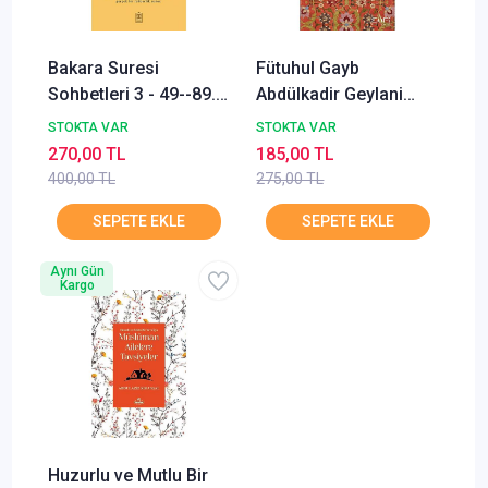
Bakara Suresi
Fütuhul Gayb
Sohbetleri 3 - 49--89.
Abdülkadir Geylani
Ayetler Nouman Ali
Sufi Kitap
STOKTA VAR
STOKTA VAR
Khan
270,00 TL
185,00 TL
400,00 TL
275,00 TL
Aynı Gün
Kargo
Huzurlu ve Mutlu Bir