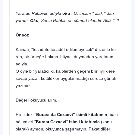
Yaratan Rabbinin adıyla
oku
. O, insanı " alak " dan
yarattı.
Oku
, Senin Rabbin en cömert olandır. Alak 1-2
Önsöz
Kainatı, "tesadüfe tesadüf edilemeyecek" düzenle ku­
ran, bir örneğe bakma ihtiyacı duymadan yaratanın
adıy­la...
O öyle bir yaratıcı ki, kalplerden geçeni bilir, iyilikle­re
sevap yazar, kötülükler uygulanmadığı sürece günah
yazmaz.
Değerli okuyucularım,
Elinizdeki "
Burası da Cezaevi" isimli kitabımın
, bazı
bölümleri "
Burası Cezaevi
"
isimli kitabımla
(konu
olarak) aynıdır, okuyunca şaşırmayın. Fakat diğer