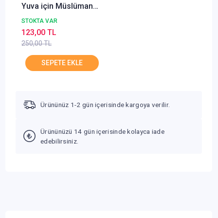
Yuva için Müslüman
Ailelere Tavsiyeler
STOKTA VAR
Abülaziz Kıranşal
123,00 TL
RAVZA
250,00 TL
Ürününüz 1-2 gün içerisinde kargoya verilir.
Ürününüzü 14 gün içerisinde kolayca iade
edebilirsiniz.