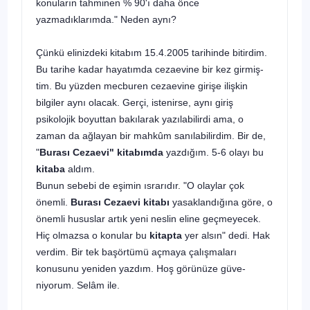
konuların tah­minen % 90'ı daha önce
yazmadıklarımda." Neden aynı?
Çünkü elinizdeki kitabım 15.4.2005 tarihinde bitir­dim.
Bu tarihe kadar hayatımda cezaevine bir kez girmiş­
tim. Bu yüzden mecburen cezaevine girişe ilişkin
bilgiler aynı olacak. Gerçi, istenirse, aynı giriş
psikolojik boyuttan bakılarak yazılabilirdi ama, o
zaman da ağlayan bir mah­kûm sanılabilirdim. Bir de,
"
Burası Cezaevi" kitabımda
yazdığım. 5-6 olayı bu
kitaba
aldım.
Bunun sebebi de eşi­min ısrarıdır. "O olaylar çok
önemli.
Burası Cezaevi kita­bı
yasaklandığına göre, o
önemli hususlar artık yeni nes­lin eline geçmeyecek.
Hiç olmazsa o konular bu
kitapta
yer alsın" dedi. Hak
verdim. Bir
tek başörtümü açmaya ça­lışmaları
konusunu yeniden yazdım. Hoş görünüze güve­
niyorum. Selâm ile.