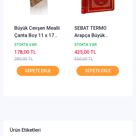
Büyük Cevşen Mealli
SEBAT TERMO
Çanta Boy 11 x 17
Arapça Büyük
cm HAYRAT
Cevşen Celcelutiye
STOKTA VAR
STOKTA VAR
İlaveli Çanta Boy
178,00 TL
425,00 TL
KOD 1001
280,00 TL
650,00 TL
Ürün Etiketleri