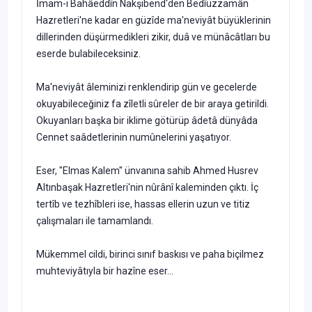
İmam-ı Bahâeddîn Nakşibend'den Bedîüzzamân
Hazretleri'ne kadar en güzîde ma'neviyât büyüklerinin
dillerinden düşürmedikleri zikir, duâ ve münâcâtları bu
eserde bulabileceksiniz.
Ma'neviyât âleminizi renklendirip gün ve gecelerde
okuyabileceğiniz fa zîletli sûreler de bir araya getirildi.
Okuyanları başka bir iklime götürüp âdetâ dünyâda
Cennet saâdetlerinin numûnelerini yaşatıyor.
Eser, "Elmas Kalem" ünvanına sahib Ahmed Husrev
Altınbaşak Hazretleri'nin nûrânî kaleminden çıktı. İç
tertîb ve tezhîbleri ise, hassas ellerin uzun ve titiz
çalışmaları ile tamamlandı.
Mükemmel cildi, birinci sınıf baskısı ve paha biçilmez
muhteviyâtıyla bir hazîne eser...