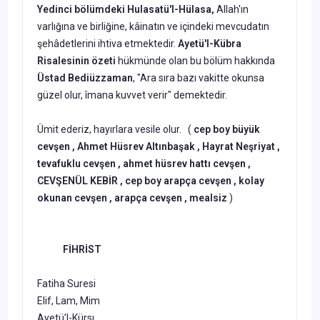
Yedinci bölümdeki
Hulasatü'l-Hü
lasa,
Allah'ın
varlığına ve birliğine, kâinatın ve içindeki mevcudatın
şehâdetlerini ihtiva etmektedir.
Ayetü'l-
Kübra
Risalesinin
özeti
hükmünde olan bu bölüm hakkında
Üstad Bedi­
üzzaman
, "Ara sıra bazı vakitte okunsa
güzel olur, îmana kuvvet verir" de­mektedir.
Ümit ederiz, hayırlara vesile olur. (
cep boy büyük
cevşen , Ahmet Hüsrev Altınbaşak , Hayrat Neşriyat ,
tevafuklu cevşen , ahmet hüsrev hattı cevşen ,
CEVŞENÜL KEBİR , cep boy arapça cevşen , kolay
okunan cevşen , arapça cevşen , mealsiz
)
FİHRİST
Fatiha Suresi
Elif, Lam, Mim
Ayetü’l-Kürsı