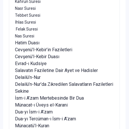
Kafirun Suresi
Nasr Suresi
Tebbet Suresi
İhlas Suresi
Felak Suresi
Nas Suresi
Hatim Duası
Cevşenü’l-Kebir’in Faziletleri
Cevşenü’l-Kebir Duası
Evrad-ı Kudsiye
Salavatın Faziletine Dair Ayet ve Hadisler
Delailü’n-Nur
Delailü’n-Nur’da Zikredilen Salavatların Faziletleri
Sekine
İsm-i A’zam Mertebesinde Bir Dua
Münacat-ı Üveys el-Karani
Dua-yı İsm-i A’zam
Dua-yı Tercüman-ı İsm-i A’zam
Münacatü’l-Kuran