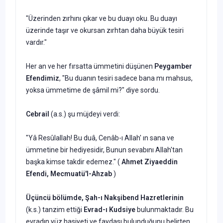
"Üzerinden zırhını çıkar ve bu duayı oku. Bu duayı
üzerinde taşır ve okursan zırhtan daha büyük tesiri
vardır."
Her an ve her fırsatta ümmetini düşünen
Peygamber
Efendimiz
, "Bu duanın tesiri sadece bana mı mahsus,
yoksa ümmetime de şâmil mi?" diye sordu.
Cebrail
(a.s.) şu müjdeyi ver­di:
"Yâ Resûlallah! Bu duâ, Cenâb-ı Allah' ın sana ve
ümmetine bir hediye­sidir, Bunun sevabını Allah'tan
başka kimse takdir edemez." (
Ahmet Ziyaeddin
Efendi, Mecmuatü'l-Ahzab
)
Üçüncü bölümde,
Şah-ı Nakşibend Hazretlerinin
(k.s.) tanzim ettiği
Evrad-ı Kudsiye
bulunmaktadır. Bu
evradın yüz hasiyeti ve faydası bulun­duğunu belirten