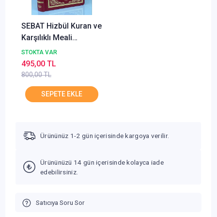
SEBAT Hizbül Kuran ve
Karşılıklı Meali
Münacatül Kur'an
STOKTA VAR
İlaveli Kenarı Yaldızlı
495,00 TL
Kod 1051
800,00 TL
Ürününüz 1-2 gün içerisinde kargoya verilir.
Ürününüzü 14 gün içerisinde kolayca iade
edebilirsiniz.
Satıcıya Soru Sor