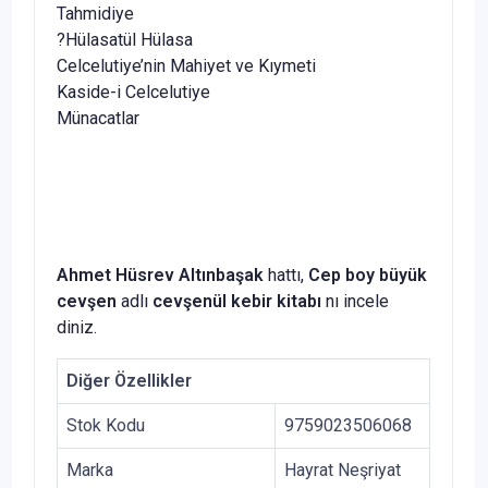
Tahmidiye
?Hülasatül Hülasa
Celcelutiye’nin Mahiyet ve Kıymeti
Kaside-i Celcelutiye
Münacatlar
Ahmet Hüsrev Altınbaşak
hattı,
Cep boy büyük
cevşen
adlı
cevşenül kebir
kitabı
nı incele
diniz.
Diğer Özellikler
Stok Kodu
9759023506068
Marka
Hayrat Neşriyat