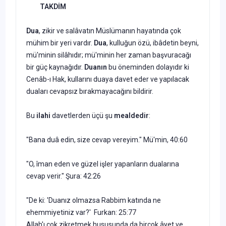
TAKDİM
Dua
, zikir ve salâvatın Müslümanın hayatında çok
mühim bir yeri vardır.
Dua
, kulluğun özü, ibâdetin beyni,
mü'minin silâhıdır; mü'minin her zaman başvuracağı
bir güç kayna­ğıdır.
Duanın
bu öneminden dolayı­dır ki
Cenâb-ı Hak, kullarını duaya davet eder ve yapılacak
duaları ce­vapsız bırakmayacağını bildirir.
Bu
ilahi
davetlerden üçü şu
mealdedir
:
"Bana duâ edin, size cevap vere­yim." Mü'min, 40:60
"O, îman eden ve güzel işler ya­panların dualarına
cevap verir." Şura: 42:26
"De ki: 'Duanız olmazsa Rabbim katında ne
ehemmiyetiniz var?' Furkan: 25:77
Allah'ı çok zikretmek hususunda da birçok âyet ve