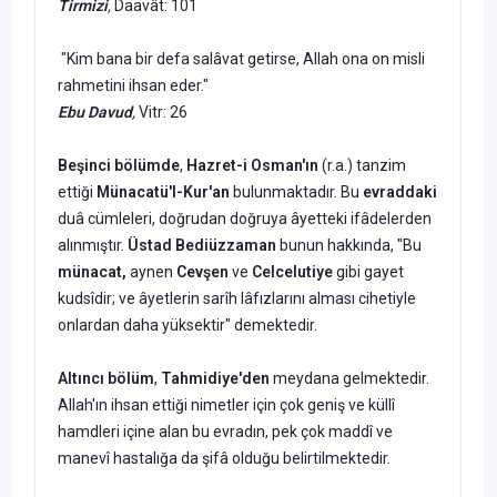
Tirmizi
,
Daavât: 101
"Kim ba­na bir defa salâvat getirse, Allah ona on misli
rahmetini ihsan eder."
Ebu Davud
,
Vitr: 26
Beşinci bölümde
,
Hazret-i Os­
man'ın
(r.a.) tanzim
ettiği
Münacatü'l-
Kur'an
bulunmaktadır. Bu
evraddaki
duâ cümleleri, doğrudan doğruya âyetteki ifâdelerden
alınmıştır.
Üstad
Bediüzzaman
bunun hakkında, "Bu
münacat,
aynen
Cevşen
ve
Celcelutiye
gibi gayet
kudsîdir; ve âyetlerin sarîh lâfızlarını alması cihetiyle
onlar­dan daha yüksektir" demektedir.
Altıncı bölüm
,
Tahmidiye'den
mey­dana gelmektedir.
Allah'ın ihsan etti­ği nimetler için çok geniş ve küllî
hamdleri içine alan bu evradın, pek çok maddî ve
manevî hastalığa da şifâ ol­duğu belirtilmektedir.