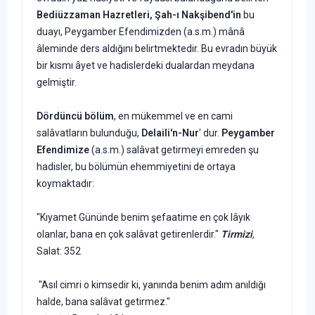
Bediüzzaman Haz­retleri,
Şah-ı Nakşibend'in
bu
duayı, Peygamber Efendimizden (a.s.m.) mânâ
âleminde ders aldığını belirt­mektedir. Bu evradın büyük
bir kısmı âyet ve hadislerdeki dualardan mey­dana
gelmiştir.
Dördüncü bölüm
, en mükemmel ve en cami
salâvatların bulunduğu,
Delaili'n-Nur
' dur.
Peygamber
Efen­
dimize
(a.s.m.) salâvat getirmeyi em­reden şu
hadisler, bu bölümün ehem­miyetini de ortaya
koymaktadır:
"Kıyamet Gününde benim şefaati­me en çok lâyık
olanlar, bana en çok salâvat getirenlerdir."
Tirmizi
,
Salat: 352
"Asıl cimri o kimsedir ki, yanında be­nim adım anıldığı
halde, bana salâvat getirmez."