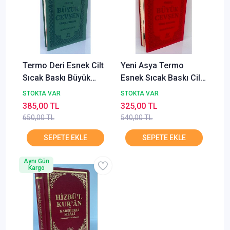
Termo Deri Esnek Cilt
Yeni Asya Termo
Sıcak Baskı Büyük
Esnek Sıcak Baskı Cilt
Cevşen Türkçe
Büyük Cevşen Çanta
STOKTA VAR
STOKTA VAR
Açıklama, Celcelutiye
boy Türkçe Açıklamalı
385,00 TL
325,00 TL
İlaveli Orta 7884 Kod
Fihristli 9031 Kod
650,00 TL
540,00 TL
YENİ ASYA
Aynı Gün
Kargo