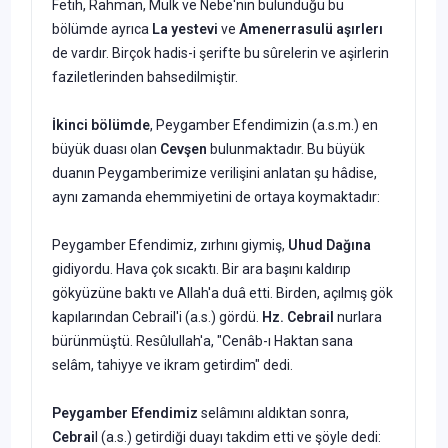
Fetih, Rahman, Mülk ve Nebe'nin bulunduğu bu
bölümde ayrıca
La yestevi
ve
Amenerrasulü
aşırlerı
de vardır. Birçok hadis-i şerif­te bu sûrelerin ve aşirlerin
faziletlerin­den bahsedilmiştir.
İkinci bölümde
, Peygamber Efen­dimizin (a.s.m.) en
büyük duası olan
Cevşen
bulunmaktadır. Bu büyük
duanın Peygamberimize verilişini an­latan şu hâdise,
aynı zamanda ehem­miyetini de ortaya koymaktadır:
Peygamber Efendimiz, zırhını giy­miş,
Uhud Dağına
gidiyordu. Hava çok sıcaktı. Bir ara başını kaldırıp
gökyüzüne baktı ve Allah'a duâ etti. Birden, açılmış gök
kapılarından Cebrail'i (a.s.) gördü.
Hz. Cebrail
nurlara
bürünmüştü. Resûlullah'a, "Cenâb-ı Haktan sana
selâm, tahiyye ve ikram getirdim" dedi.
Peygam­ber Efendimiz
selâmını aldıktan son­ra,
Cebrai
l (a.s.) getirdiği duayı tak­dim etti ve şöyle dedi: