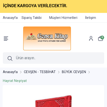
NDE KARGOYA VERİLECEKTİR.
Anasayfa
Sipariş Takibi
Müşteri Hizmetleri
İletişim
0
Anasayfa
CEVŞEN - TESBİHAT
BÜYÜK CEVŞEN
Hayrat Neşriyat