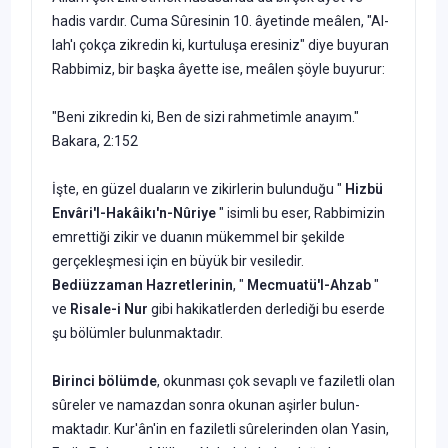
hadis vardır. Cuma Sûresinin 10. âyetinde meâlen, "Al­
lah'ı çokça zikredin ki, kurtuluşa eresiniz" diye buyuran
Rabbimiz, bir başka âyette ise, meâlen şöyle buyu­rur:
"Beni zikredin ki, Ben de sizi rah­metimle anayım."
Bakara, 2:152
İşte, en güzel duaların ve zikirlerin bulunduğu "
Hizbü
Envâri'l-Hakâi
kı'n-Nûriye
" isimli bu eser, Rabbimizin
emrettiği zikir ve duanın mükem­mel bir şekilde
gerçekleşmesi için en büyük bir vesiledir.
Bediüzzaman
Hazretlerinin
, "
Mecmuatü'l-Ahzab
"
ve
Risale-i Nur
gibi hakikatlerden derle­diği bu eserde
şu bölümler bulunmak­tadır.
Birinci bölümde
, okunması çok sevaplı ve faziletli olan
sûreler ve na­mazdan sonra okunan aşirler bulun­
maktadır. Kur'ân'in en faziletli sûrele­rinden olan Yasin,