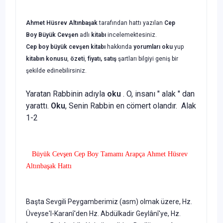
Ahmet Hüsrev Altınbaşak
tarafından hattı yazılan
Cep
Boy
Büyük Cevşen
adlı
kitabı
incelemektesiniz.
Cep boy büyük cevşen
kitabı
hakkında
yorumları oku
yup
kitabın
konusu
,
özeti
,
fiyatı, satış
şartları bilgiyi geniş bir
şekilde edinebilirsiniz.
Yaratan Rabbinin adıyla
oku
. O, insanı " alak " dan
yarattı.
Oku
, Senin Rabbin en cömert olandır. Alak
1-2
Büyük Cevşen Cep Boy Tamamı Arapça Ahmet Hüsrev
Altınbaşak Hattı
Başta Sevgili Peygamberimiz (asm) olmak üzere, Hz.
Üveyse'l-Karanî'den Hz. Abdülkadir Geylânî'ye, Hz.