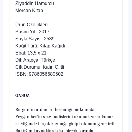
Ziyaddin Hamurcu
Mercan Kitap
Ürün Özellikleri
Basım Yılı: 2017
Sayfa Sayısı: 2589
Kağıt Türü: Kitap Kağıdı
Ebat: 13,5 x 21
Dil: Arapça, Türkçe
Cilt Durumu: Kalın Ciltli
ISBN: 9786056680502
ÖNSÖZ
Bir günün ardından herhangi bir konuda
Peygamber'in s.a.v hadislerini okumak ve anlamak
istediğimde birçok kaynağa gidip bakmam gerekirdi.
Baktığım kaynaklarda ise birçok sorunla