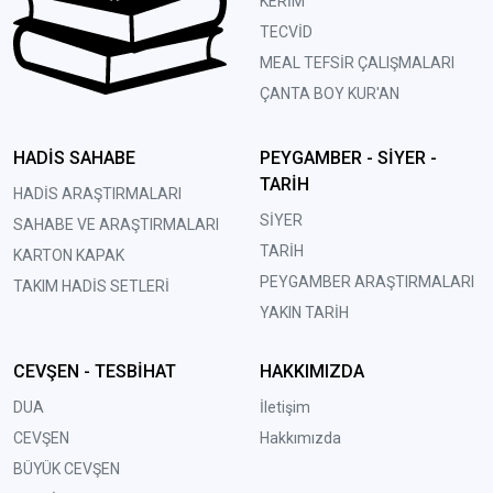
KERİM
TECVİD
MEAL TEFSİR ÇALIŞMALARI
ÇANTA BOY KUR'AN
HADİS SAHABE
PEYGAMBER - SİYER -
TARİH
HADİS ARAŞTIRMALARI
SİYER
SAHABE VE ARAŞTIRMALARI
TARİH
KARTON KAPAK
PEYGAMBER ARAŞTIRMALARI
TAKIM HADİS SETLERİ
YAKIN TARİH
CEVŞEN - TESBİHAT
HAKKIMIZDA
DUA
İletişim
CEVŞEN
Hakkımızda
BÜYÜK CEVŞEN