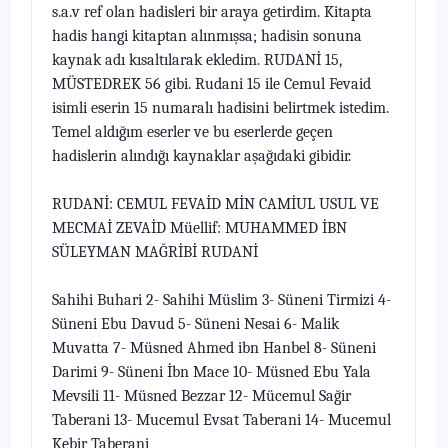
s.a.v ref olan hadisleri bir araya getirdim. Kitapta
hadis hangi kitaptan alınmışsa; hadisin sonuna
kaynak adı kısaltılarak ekledim. RUDANİ 15,
MÜSTEDREK 56 gibi. Rudani 15 ile Cemul Fevaid
isimli eserin 15 numaralı hadisini belirtmek istedim.
Temel aldığım eserler ve bu eserlerde geçen
hadislerin alındığı kaynaklar
aşağıdaki gibidir.
RUDANİ: CEMUL FEVAİD MİN CAMİUL USUL VE
MECMAİ ZEVAİD Müel­lif: MUHAMMED İBN
SÜLEYMAN MAĞRİBİ RUDANİ
Sahihi Buhari 2- Sahihi Müslim 3- Süneni Tirmizi 4-
Süneni Ebu Davud 5- Süneni Nesai 6- Malik
Muvatta 7- Müsned Ahmed ibn Hanbel 8- Süneni
Darimi 9- Süneni İbn Mace 10- Müsned Ebu Yala
Mevsili 11- Müsned Bezzar 12- Mücemul Sağir
Taberani 13- Mucemul Evsat Taberani 14- Mucemul
Ke­bir Taberani