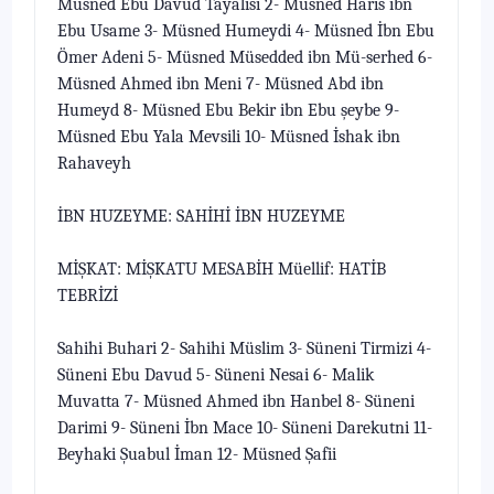
Müsned Ebu Davud Tayalisi 2- Müsned Haris ibn
Ebu Usame 3- Müs­ned Humeydi 4- Müsned İbn Ebu
Ömer Adeni 5- Müsned Müsedded ibn Mü-serhed 6-
Müsned Ahmed ibn Meni 7- Müsned Abd ibn
Humeyd 8- Müsned Ebu Bekir ibn Ebu şeybe 9-
Müsned Ebu Yala Mevsili 10- Müsned İshak ibn
Rahaveyh
İBN HUZEYME: SAHİHİ İBN HUZEYME
MİŞKAT: MİŞKATU MESABİH Müellif: HATİB
TEBRİZİ
Sahihi Buhari 2- Sahihi Müslim 3- Süneni Tirmizi 4-
Süneni Ebu Davud 5- Süneni Nesai 6- Malik
Muvatta 7- Müsned Ahmed ibn Hanbel 8- Süneni
Darimi 9- Süneni İbn Mace 10- Süneni Darekutni 11-
Beyhaki Şuabul İman 12- Müsned Şafii