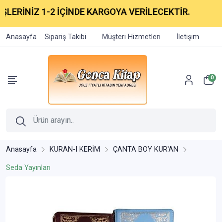
ERİNİZ 1-2 İÇİNDE KARGOYA VERİLECEKTİR.
Anasayfa
Sipariş Takibi
Müşteri Hizmetleri
İletişim
0
Anasayfa
KURAN-I KERİM
ÇANTA BOY KUR'AN
Seda Yayınları