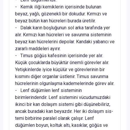
- Kemik iliği kemiklerin içerisinde bulunan
beyaz, yağlı, gözenekli bir dokudur. Kırmızı ve
beyaz bütün kan hücreleri burada üretilir.
- Dalak karın boşluğunun sol arka tarafında yer
alır. Kırmı­zı kan hücreleri ve savunma sisteminin
beyaz kan hücrelerini depolar. Kandaki yabancı ve
zararlı maddeleri ayırır.
- Timus göğüs kafesinin içerisinde yer alır.
Küçük çocuk­larda büyüktür önemli görevler alır.
Yetişkinlerde iyice küçü­lür ve görevlerinin bir
kısmını diğer organlar üstlenir. Timus savunma
hücrelerinin olgunlaşma kademelerinde görev alır.
- Lenf düğümlen lenf sisteminin
birimlerindendir. Lenf sis­temini vücudumuzdaki
ikinci bir kan dolaşım sistemi gibi dü­şünebiliriz,
ancak buradaki kan beyazdır. Her iki dolaşım sis­
temi birbirine paralel olarak çalışır. Lenf
düğümlen boyun, koltuk altı, kasıklar, göğüs ve