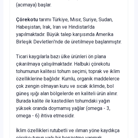
(acımaya) başlar.
Çörekotu
tarımı Türkiye, Mısır, Suriye, Sudan,
Habeşistan, Irak, Iran ve Hindistan'da
yapılmaktadır. Büyük talep karşı­sında Amerika
Birleşik Devletleri'nde de üretilmeye başlan­mıştır.
Ticari kaygılarla bazı ülke ürünleri ön plana
çıkarılmaya çalışılmaktadır. Halbuki çörekotu
tohumunun kalitesi tohum seçimi, toprak ve iklim
özelliklerine bağlıdır. Kumlu, organik maddelerce
çok zengin olmayan kuru ve sıcak iklimde, bol
güneş ışığı alan bölgelerde en kaliteli ürün alınır.
Burada ka­lite ile kastedilen tohumdaki yağın
yüksek oranda doymamış yağlar (omega - 3,
omega - 6) ihtiva etmesidir.
İklim özellikleri rutubetli ve ılıman yöne kaydıkça
çöreko-tunun yağı bir benzetme yapmak