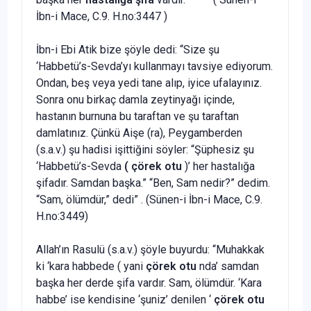
İbn-i Mace, C.9. H.no:3447 )
İbn-i Ebi Atik bize şöyle dedi: “Size şu
‘Habbetü’s-Sevda’yı kullanmayı tavsiye ediyorum.
Ondan, beş veya yedi tane alıp, iyice ufalayınız.
Sonra onu birkaç damla zeytinyağı içinde,
hastanın burnuna bu taraftan ve şu taraftan
damlatınız. Çünkü Aişe (ra), Peygamberden
(s.a.v.) şu hadisi işittiğini söyler: “Şüphesiz şu
‘Habbetü’s-Sevda
( çörek otu
)’ her hastalığa
şifadır. Samdan başka.” “Ben, Sam nedir?” dedim.
“Sam, ölümdür,” dedi” . (Sünen-i İbn-i Mace, C.9.
H.no:3449)
Allah’ın Rasulü (s.a.v.) şöyle buyurdu: “Muhakkak
ki ‘kara habbede ( yani
çörek otu
nda’ samdan
başka her derde şifa vardır. Sam, ölümdür. ‘Kara
habbe’ ise kendisine ‘şuniz’ denilen ‘
çörek otu