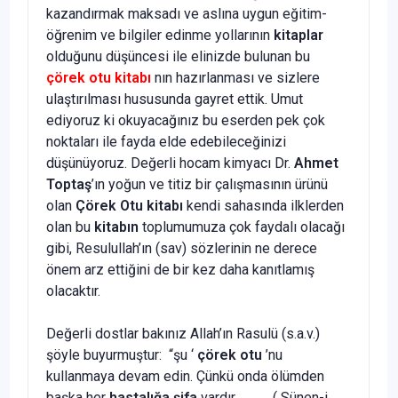
kazandırmak maksadı ve aslına uygun eğitim-
öğrenim ve bilgiler edinme yollarının
kitaplar
olduğunu düşüncesi ile elinizde bulunan bu
çörek otu kitabı
nın hazırlanması ve sizlere
ulaştırılması hususunda gayret ettik. Umut
ediyoruz ki okuyacağınız bu eserden pek çok
noktaları ile fayda elde edebileceğinizi
düşünüyoruz. Değerli hocam kimyacı Dr.
Ahmet
Toptaş
’ın yoğun ve titiz bir çalışmasının ürünü
olan
Çörek Otu kitabı
kendi sahasında ilklerden
olan bu
kitabın
toplumumuza çok faydalı olacağı
gibi, Resulullah’ın (sav) sözlerinin ne derece
önem arz ettiğini de bir kez daha kanıtlamış
olacaktır.
Değerli dostlar bakınız Allah’ın Rasulü (s.a.v.)
şöyle buyurmuştur: “şu ‘
çörek otu
’nu
kullanmaya devam edin. Çünkü onda ölümden
başka her
hastalığa şifa
vardır. ( Sünen-i