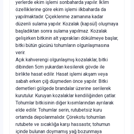
yerlerde ekim işlemi sonbaharda yapılır. İklim
özelliklerine göre ekim işlemi ilkbaharda da
yapılmaktadır. Çiçeklenme zamanına kadar
düzenli sulama yapılır. Kozalak (kapsül) oluşmaya
başladıktan sonra sulama yapılmaz. Kozalak
gelişirken bitki­nin alt yaprakları dökülmeye başlar,
bitki bütün gücünü to­humların olgunlaşmasına
verir.
Açık kahverengi olgunlaşmış kozalaklar, bitki
dibinden 5cm yukardan kesilerek gövde ile
birlikte hasat edilir. Hasat işlemi akşam veya
sabah erken çiğ düşmeden önce yapılır. Bitki
demetleri gölgede brandalar üzerine serilerek
kurutulur. Kuruyan kozalaklar kendiliğinden çatlar.
Tohumlar bitkisinin diğer kısımlarından ayrılarak
elde edilir. Tohumlar serin, ru­tubetsiz kuru
ortamda depolanmalıdır. Çörekotu tohumlan
rutubete ve sıcaklığa karşı hassastır, tohumun
içinde bulunan doymamış yağ bozunmaya