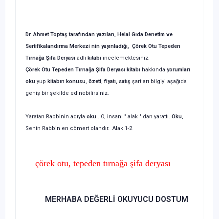
Dr. Ahmet Toptaş tarafından yazılan, Helal Gıda Denetim ve
Sertifikalandırma Merkezi nin yayınladığı,
Çörek Otu Tepeden
Tırnağa Şifa Deryası
adlı
kitabı
incelemektesiniz.
Çörek Otu Tepeden Tırnağa Şifa Deryası
kitabı
hakkında
yorumları
oku
yup
kitabın
konusu
,
özeti
,
fiyatı, satış
şartları bilgiyi aşağıda
geniş bir şekilde edinebilirsiniz.
Yaratan Rabbinin adıyla
oku
. O, insanı " alak " dan yarattı.
Oku
,
Senin Rabbin en cömert olandır. Alak 1-2
çörek otu, tepeden tırnağa şifa deryası
MERHABA DEĞERLİ OKUYUCU DOSTUM