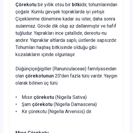
Çörekotu
bir yıllık otsu bir
bitki
dir, tohumlarından
çoğalır. Kumlu gevşek topraklarda iyi yetişir.
Çiçeklenme dönemine kadar su ister, daha sonra
sulanmaz. Gövde dik olup az dallanmıştır ve hafif
tuğludur. Yaprakları ince çatallıdır, dereotu-nu
andırır. Yapraklar altlarda saplı, üstlerde sapsızdır.
To­humları haşhaş bitkisinde olduğu gibi
kozalakların içinde ol­gunlaşır.
Düğünçiçeğigiller (Ranunculaceae) familyasından
olan
çörekotunun
20'den fazla türü vardır. Yaygın
olarak bilinen üç türü
• Mısır
çörekotu
(Nigella Sativa)
• Şam
çörekotu
(Nigella Damascena)
• Kır çörekotu (Nigella Arvensis) dir.
Mısır Çörekotu