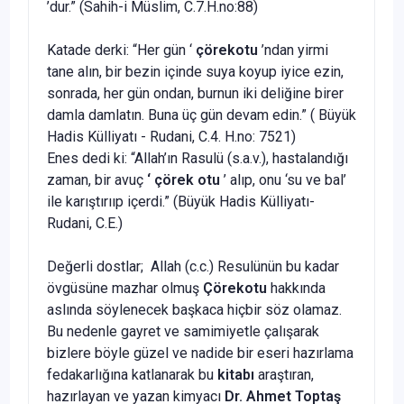
’dur.” (Sahih-i Müslim, C.7.H.no:88)
Katade derki: “Her gün ‘
çörekotu
’ndan yirmi
tane alın, bir bezin içinde suya koyup iyice ezin,
sonrada, her gün ondan, burnun iki deliğine birer
damla damlatın. Buna üç gün devam edin.” ( Büyük
Hadis Külliyatı - Rudani, C.4. H.no: 7521)
Enes dedi ki: “Allah’ın Rasulü (s.a.v.), hastalandığı
zaman, bir avuç
‘ çörek otu
’ alıp, onu ‘su ve bal’
ile karıştırııp içerdi.” (Büyük Hadis Külliyatı-
Rudani, C.E.)
Değerli dostlar; Allah (c.c.) Resulünün bu kadar
övgüsüne mazhar olmuş
Çörekotu
hakkında
aslında söylenecek başkaca hiçbir söz olamaz.
Bu nedenle gayret ve samimiyetle çalışarak
bizlere böyle güzel ve nadide bir eseri hazırlama
fedakarlığına katlanarak bu
kitabı
araştıran,
hazırlayan ve yazan kimyacı
Dr. Ahmet Toptaş