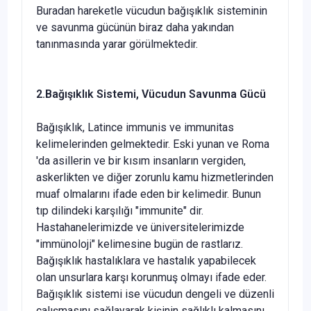
Buradan hareketle vücudun bağışıklık sisteminin
ve savun­ma gücünün biraz daha yakından
tanınmasında yarar görül­mektedir.
2.
Ba
ğışıklık Sistemi, Vücudun Savunma Gücü
Bağışıklık, Latince immunis ve immunitas
kelimelerinden gelmektedir. Eski yunan ve Roma
'da asillerin ve bir kısım in­sanların vergiden,
askerlikten ve diğer zorunlu kamu hizmet­lerinden
muaf olmalarını ifade eden bir kelimedir. Bunun
tıp dilindeki karşılığı "immunite" dir.
Hastahanelerimizde ve üni­versitelerimizde
"immünoloji" kelimesine bugün de rastlarız.
Bağışıklık hastalıklara ve hastalık yapabilecek
olan unsurlara karşı korunmuş olmayı ifade eder.
Bağışıklık sistemi ise vü­cudun dengeli ve düzenli
çalışmasını sağlayarak kişinin sağ­lıklı kalmasını