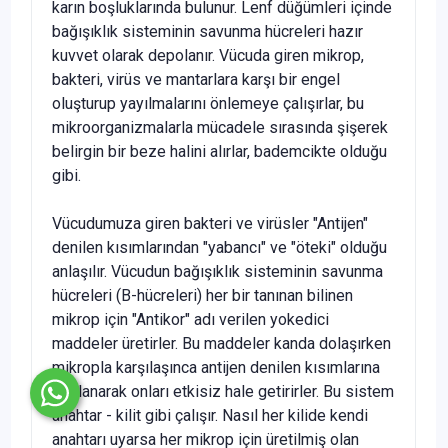
karın boşluklarında bulunur. Lenf düğümleri içinde
bağışıklık sisteminin savunma hücrele­ri hazır
kuvvet olarak depolanır. Vücuda giren mikrop,
bakte­ri, virüs ve mantarlara karşı bir engel
oluşturup yayılmalarını önlemeye çalışırlar, bu
mikroorganizmalarla mücadele sıra­sında şişerek
belirgin bir beze halini alırlar, bademcikte oldu­ğu
gibi.
Vücudumuza giren bakteri ve virüsler "Antijen"
denilen kı­sımlarından "yabancı" ve "öteki" olduğu
anlaşılır. Vücudun bağışıklık sisteminin savunma
hücreleri (B-hücreleri) her bir tanınan bilinen
mikrop için "Antikor" adı verilen yokedici
maddeler üretirler. Bu maddeler kanda dolaşırken
mikropla karşılaşınca antijen denilen kısımlarına
bağlanarak onları et­kisiz hale getirirler. Bu sistem
anahtar - kilit gibi çalışır. Nasıl her kilide kendi
anahtarı uyarsa her mikrop için üretilmiş olan