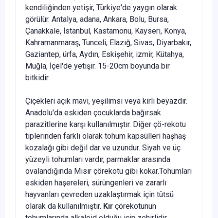
kendiliğinden yeti­şir, Türkiye'de yaygın olarak
görülür. Antalya, adana, Anka­ra, Bolu, Bursa,
Çanakkale, İstanbul, Kastamonu, Kayseri, Konya,
Kahramanmaraş, Tunceli, Elazığ, Sivas, Diyarbakır,
Gaziantep, ürfa, Aydın, Eskişehir, izmir, Kütahya,
Muğla, İçel'de yetişir. 15-20cm boyunda bir
bitkidir.
Çiçekleri açık mavi, yeşilimsi veya kirli beyazdır.
Anadolu'da eskiden ço­cuklarda bağırsak
parazitlerine karşı kullanılmıştır. Diğer çö-rekotu
tiplerinden farklı olarak tohum kapsülleri haşhaş
koza­lağı gibi değil dar ve uzundur. Siyah ve üç
yüzeyli tohumları vardır, parmaklar arasında
ovalandığında Mısır çörekotu gibi kokar.Tohumları
eskiden haşereleri, sürüngenleri ve zararlı
hayvanları çevreden uzaklaştırmak için tütsü
olarak da kulla­nılmıştır.
Kır
çörekotunun
tohumlarında alkaloid olduğu için zehirlidir.