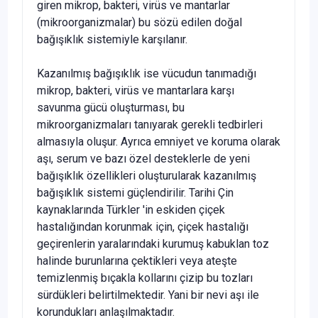
giren mikrop, bakteri, virüs ve mantar­lar
(mikroorganizmalar) bu sözü edilen doğal
bağışıklık siste­miyle karşılanır.
Kazanılmış bağışıklık ise vücudun tanımadığı
mikrop, bak­teri, virüs ve mantarlara karşı
savunma gücü oluşturması, bu
mikroorganizmaları tanıyarak gerekli tedbirleri
almasıyla olu­şur. Ayrıca emniyet ve koruma olarak
aşı, serum ve bazı özel desteklerle de yeni
bağışıklık özellikleri oluşturularak kazanıl­mış
bağışıklık sistemi güçlendirilir. Tarihi Çin
kaynaklarında Türkler 'in eskiden çiçek
hastalığından korunmak için, çiçek hastalığı
geçirenlerin yaralarındaki kurumuş kabuklan toz
ha­linde burunlarına çektikleri veya ateşte
temizlenmiş bıçakla kollarını çizip bu tozları
sürdükleri belirtilmektedir. Yani bir nevi aşı ile
korundukları anlaşılmaktadır.