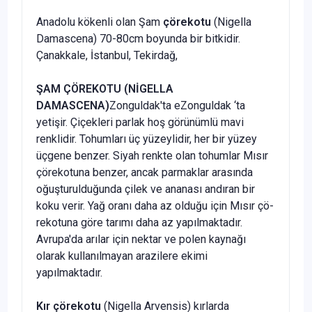
Anadolu kökenli olan Şam
çörekotu
(Nigella
Damascena) 70-80cm boyunda bir bitkidir.
Çanakkale, İstanbul, Tekirdağ,
ŞAM ÇÖREKOTU (NİGELLA
DAMASCENA)
Zonguldak'ta eZonguldak ‘ta
yetişir. Çiçekleri parlak hoş görünümlü mavi
renklidir. Tohumları üç yüzeylidir, her bir yüzey
üçgene ben­zer. Siyah renkte olan tohumlar Mısır
çörekotuna benzer, an­cak parmaklar arasında
oğuşturulduğunda çilek ve ananası andıran bir
koku verir. Yağ oranı daha az olduğu için Mısır çö­
rekotuna göre tarımı daha az yapılmaktadır.
Avrupa'da arılar için nektar ve polen kaynağı
olarak kullanılmayan arazilere ekimi
yapılmaktadır.
Kır çörekotu
(Nigella Arvensis) kırlarda