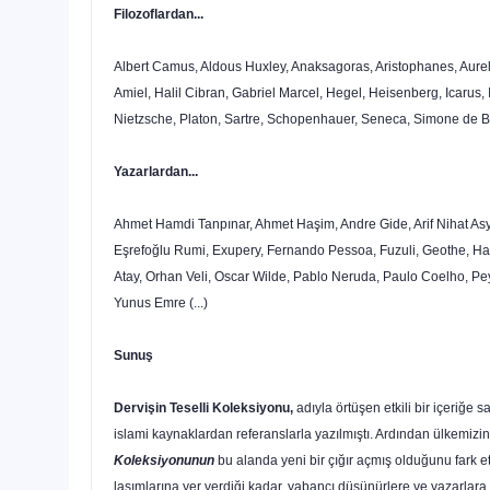
Filozoflardan...
Albert Camus, Aldous Huxley, Anaksagoras, Aristophanes, Aureli
Amiel, Halil Cibran, Gabriel Marcel, Hegel, Heisenberg, Icarus,
Nietzsche, Platon, Sartre, Schopenhauer, Seneca, Simone de Bea
Yazarlardan...
Ahmet Hamdi Tanpınar, Ahmet Haşim, Andre Gide, Arif Nihat Asya
Eşrefoğlu Rumi, Exupery, Fernando Pessoa, Fuzuli, Geothe, Hal
Atay, Orhan Veli, Oscar Wilde, Pablo Neruda, Paulo Coelho, Peyam
Yunus Emre (...)
Sunuş
Dervişin Teselli Koleksiyonu,
adıyla örtüşen etkili bir içeriğe
islami kaynaklardan referanslarla yazılmıştı. Ardından ülkemizin
Koleksiyonunun
bu alanda yeni bir çığır açmış olduğunu fark et
laşımlarına yer verdiği kadar, yabancı düşünürlere ve yazarlara