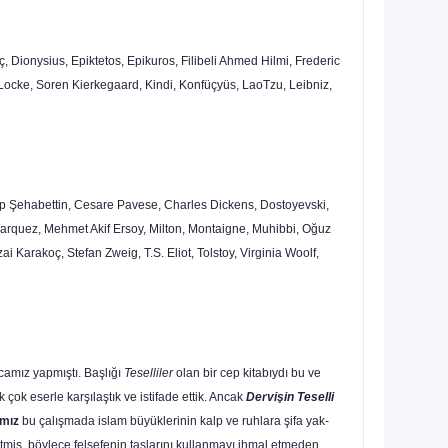
 Dionysius, Epiktetos, Epikuros, Filibeli Ahmed Hilmi, Frederic
n Locke, Soren Kierkegaard, Kindi, Konfüçyüs, LaoTzu, Leibniz,
nap Şehabettin, Cesare Pavese, Charles Dickens, Dostoyevski,
arquez, Mehmet Akif Ersoy, Milton, Montaigne, Muhibbi, Oğuz
 Karakoç, Stefan Zweig, T.S. Eliot, Tolstoy, Virginia Woolf,
ocamız yapmıştı. Başlığı
Teselliler
olan bir cep kitabıydı bu ve
ok eserle karşılaştık ve istifade ettik. Ancak
Dervişin Teselli
­mız
bu çalışmada islam büyüklerinin kalp ve ruhlara şifa yak­
tmiş, böylece felsefenin taşlarını kullanmayı ihmal etmeden