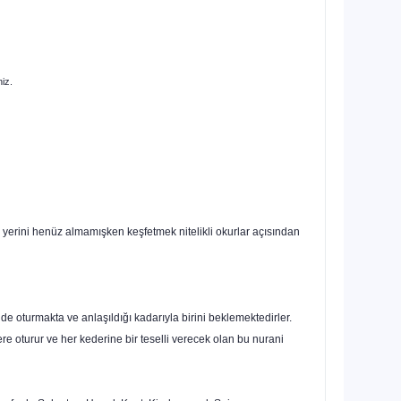
niz.
ki yerini henüz almamışken keşfetmek nitelikli okurlar açısından
de oturmakta ve anlaşıldığı kadarıyla birini beklemektedirler.
e oturur ve her kederine bir teselli verecek olan bu nurani