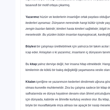
tasavvufi bir motif ortaya çıkarmış.
Yazarımız
hüzün ve kederlerin insanlığın ortak paydası ol­duğun
kederleri ayıramaz. Dünyanın neresinde hangi kültür içinde yaşıyo
zengin bazıları fakirdir; kimi­leri hasta kimileri sağlıklıdır; bilgili
meselesidir. Bu yüzden bütün insanları kaynaştıracak, kardeşliği
Böylesi
bir çalışmayı üretilebilmek için yalnızca bir takım acı
icap eder. Anlaşılan o ki yaza­rımız, insanların iç dünyasını tanı
Bu
kitap
yalnız dervişe değil, her insana hitap etmekte­dir. Hang
kimilerinin de köklü bir bakış değişikliği yaşamasına vesile olan
Kitabın
içeriğine ve yazarımızın kederleri dindirmek uğruna göst
olması kuvvetle muhtemeldir. Zira bu çalışma sa­dece bir kitap değil
safhalarında ve dünya hayatının devamı olan âhiret yolculuğunda
için dünyada, kabirde ve âhirette kurtuluş vesilesi olur. Bu kit
böyle bir muvaffakiyete imza atması ise apaçık bir nasip meseles