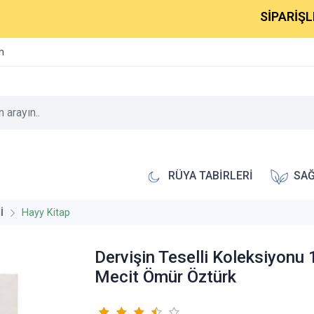
SİPARİŞLERİNİZ 
im
RÜYA TABİRLERİ
SAĞ
İ
Hayy Kitap
Dervişin Teselli Koleksiyonu 
Mecit Ömür Öztürk