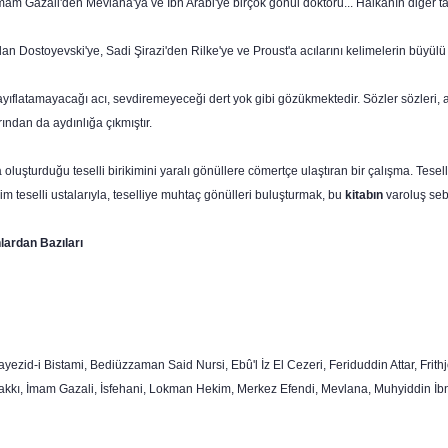
mam Gazali'den Mevlana'ya ve İbn Arabi'ye birçok gönül doktoru... Halkanın diğer t
an Dostoyevski'ye, Sadi Şirazi'den Rilke'ye ve Proust'a acılarını kelimelerin büyü
ıflatamayacağı acı, sevdiremeyeceği dert yok gibi gözükmektedir. Sözler sözleri, anlat
ından da aydınlığa çıkmıştır.
 oluşturduğu teselli birikimini yaralı gönüllere cömertçe ulaştıran bir çalışma. Tese
m teselli ustalarıyla, teselliye muhtaç gönülleri buluşturmak, bu
kitabın
varoluş seb
ardan Bazıları
yezid-i Bistami, Bediüzzaman Said Nursi, Ebû'l İz El Cezeri, Feriduddin Attar, Fri
Hakkı, İmam Gazali, İsfehani, Lokman Hekim, Merkez Efendi, Mevlana, Muhyiddin İb