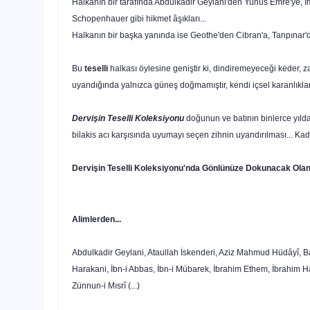
Halkanın bir tarafında Abdulkadir Geylani'den Yunus Emre'ye, İ
Schopenhauer gibi hikmet âşıkları...
Halkanın bir başka yanında ise Geothe'den Cibran'a, Tanpınar'd
Bu
teselli
halkası öylesine geniştir ki, dindiremeyeceği keder, zay
uyandığında yalnızca güneş doğmamıştır, kendi içsel karanlıklar
Dervişin Teselli Koleksiyonu
doğunun ve batının binlerce yılda
bilakis acı karşısında uyumayı seçen zihnin uyandırılması... Kadi
Dervişin Teselli Koleksiyonu'nda Gönlünüze Dokunacak Olanl
Alimlerden...
Abdulkadir Geylani, Ataullah İskenderi, Aziz Mahmud Hüdâyî, Ba
Harakani, İbn-i Abbas, İbn-i Mübarek, İbrahim Ethem, İbrahim 
Zünnun-i Mısrî (...)