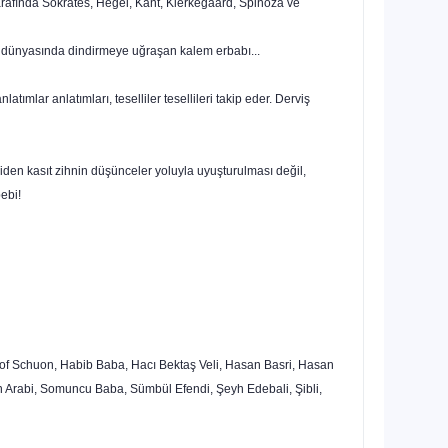
arafında Sokrates, Hegel, Kant, Kierkegaard, Spinoza ve
lü dünyasında dindirmeye uğraşan kalem erbabı...
ımlar anlatımları, teselliler tesellileri takip eder. Derviş
lliden kasıt zihnin düşünceler yoluyla uyuşturulması değil,
ebi!
thjof Schuon, Habib Baba, Hacı Bektaş Veli, Hasan Basri, Hasan
n Arabi, Somuncu Baba, Sümbül Efendi, Şeyh Edebali, Şibli,