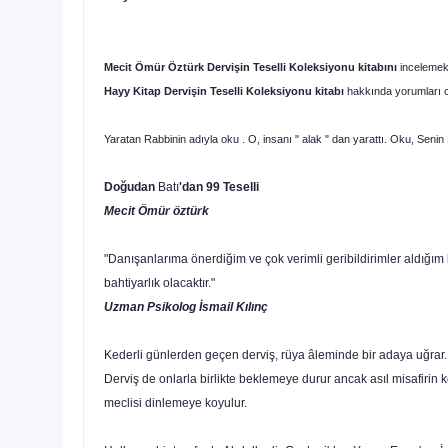
Mecit Ömür Öztürk Dervişin Teselli Koleksiyonu kitabını
incelemek
Hayy Kitap Dervişin Teselli Koleksiyonu
kitabı
hakkında yorumları oku
Yaratan Rabbinin adıyla oku . O, insanı " alak " dan yarattı. Oku, Senin
Doğudan
Batı
'dan 99 Teselli
Mecit Ömür öztürk
"Danışanlarıma önerdiğim ve çok verimli geribildirimler aldığım
bahtiyarlık olacaktır."
Uzman Psikolog İsmail Kılınç
Kederli günlerden geçen derviş, rüya âleminde bir adaya uğrar. G
Derviş de onlarla birlikte beklemeye durur ancak asıl misafirin
meclisi dinlemeye koyulur.