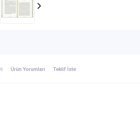
ri
Ürün Yorumları
Teklif İste