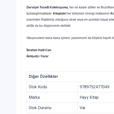
Dervişin Teselli Koleksiyonu,
her ne kadar sûfıler ve filo­zofla
fazlalaştırmaktadır.
Kitaptaki
her bölümün niren­gi noktasının
Ku
üzerinden Rabbimiz olduğunu idrak veya en azından hayal edebil
ahlâk da bu düşüncenin delilidir.
Okuyucuların kana kana içmesi, yazarımızın da böylesi ha­yırlı d
İbrahim Halil Can
İlahiyatçı Yazar
Diğer Özellikler
Stok Kodu
9789752477049
Marka
Hayy Kitap
Stok Durumu
Var