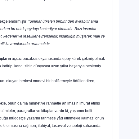
ekçelendirmiştir:
"Sınırlar ülkeleri bir­birinden ayırabilir ama
derken bu ortak paydayı kastediyor olmalıdır. Bazı insanlar
, keder­ler ve teselliler evrenseldir, insanlığın müşterek malı ve
elli kavramlarında aranmalıdır.
apların
uçsuz bucaksız okyanu­sunda epey kürek çekmiş olmak
 indirip, kendi zihin dünyasını uzun yıllar başarıyla beslemiş...
olsun, okuyan herkesi manevi bir hafiflemeyle ödüllendiren,
mekle, onun daima minnet ve rahmetle anılma­sını murat etmiş
, cümleler, paragraflar ve kitaplar vardır ki, yaşamın belli
kunduğu müddetçe yaza­rını rahmetle yâd ettirmekle kalmaz, onun
sefe olmasına rağmen, ilahiyat, tasavvuf ve teoloji sahasında