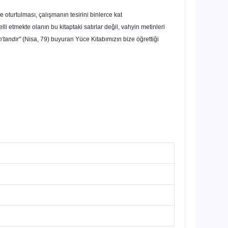
ne oturtulması, çalışmanın tesirini binlerce kat
elli etmekte olanın bu kitaptaki satırlar değil, vahyin metinleri
h'tandır"
(Nisa, 79) buyuran Yüce Kitabımızın bize öğret­tiği