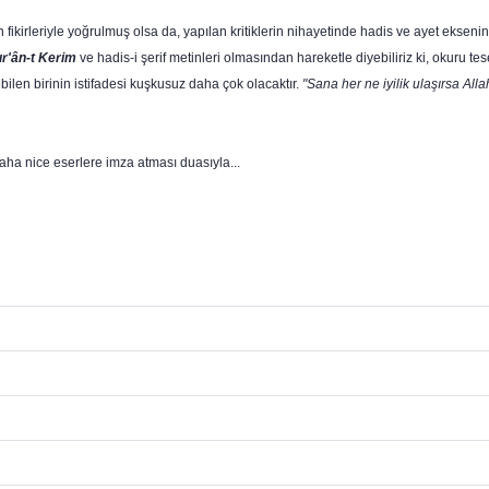
rın fikirleriyle yoğrulmuş olsa da, yapılan kritiklerin niha­yetinde hadis ve ayet ekseni
r'ân
-t
Kerim
ve hadis-i şerif metinleri olma­sından hareketle diyebiliriz ki, okuru tes
en birinin istifa­desi kuşkusuz daha çok olacaktır.
"Sana her ne iyilik ulaşırsa Alla
aha nice eserlere imza atması duasıyla...