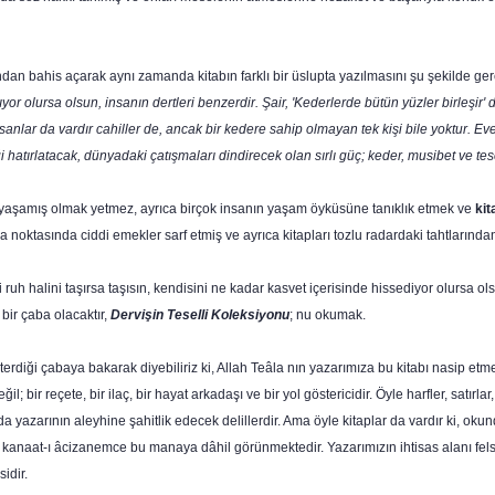
dan bahis açarak aynı zamanda kitabın farklı bir üslupta yazılmasını şu şekilde ger
r olursa olsun, insanın dertleri benzerdir. Şair, 'Kederlerde bütün yüzler birleşir' 
 insanlar da vardır cahiller de,
ancak bir kedere sahip olmayan tek kişi bile yoktur. Evet
 hatırlatacak, dünyadaki çatışmaları dindirecek olan sırlı güç; keder, musibet ve tes
lar yaşamış olmak yetmez, ayrıca birçok insanın yaşam öy­küsüne tanıklık etmek ve
kit
ma noktasında ciddi emek­ler sarf etmiş ve ayrıca kitapları tozlu radardaki tahtlarından
i ruh halini taşırsa taşısın, kendisini ne kadar kas­vet içerisinde hissediyor olursa 
 bir çaba olacaktır,
Dervişin Teselli Koleksiyonu
; nu okumak.
erdiği çabaya bakarak diyebiliriz ki, Allah Teâla nın yazarımıza bu kitabı nasip et
; bir reçete, bir ilaç, bir hayat arkadaşı ve bir yol göstericidir. Öyle harfler, satırlar
 yazarının aleyhine şahitlik edecek delil­lerdir. Ama öyle kitaplar da vardır ki, o
ap, kanaat-ı âcizanemce bu manaya dâhil görünmektedir. Yazarımızın ihtisas alanı fel
idir.