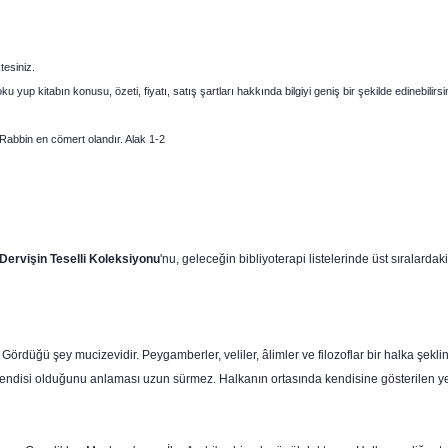
tesiniz.
 yup kitabın konusu, özeti, fiyatı, satış şartları hakkında bilgiyi geniş bir şekilde edinebilirsi
 Rabbin en cömert olandır. Alak 1-2
Dervişin Teselli Koleksiyonu
'nu, geleceğin bibliyoterapi listelerinde üst sıralarda
ördüğü şey mucizevidir. Peygamberler, veliler, âlimler ve filozoflar bir halka şeklin
 kendisi olduğunu anlaması uzun sürmez. Halkanın ortasında kendisine gösterilen yer