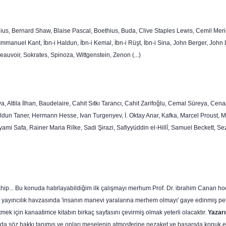
us, Bernard Shaw, Blaise Pascal, Boethius, Buda, Clive Staples Lewis, Cemil Meriç,
 Immanuel Kant, İbn-i Haldun, İbn-i Kemal, İbn-i Rüşt, İbn-i Sina, John Berger, Joh
uvoir, Sokrates, Spinoza, Wittgenstein, Zenon (...)
, Attila İlhan, Baudelaire, Cahit Sıtkı Tarancı, Cahit Zarifoğlu, Cemal Süreya, Ce
dun Taner, Hermann Hesse, Ivan Turgenyev, İ. Oktay Anar, Kafka, Marcel Proust, M
i Safa, Rainer Maria Rilke, Sadi Şirazi, Safiyyüddin el-Hillî, Samuel Beckett, Sezai
 sahip... Bu konuda hatırlayabildiğim ilk çalışmayı merhum Prof. Dr. ibrahim Canan h
 yayıncılık havzasında 'insanın manevi ya­ralarına merhem olmayı' gaye edinmiş pek ç
mek için kanaatimce kitabın birkaç sayfasını çevirmiş olmak yeterli olacaktır.
Yazarı
 da söz hakkı tanımış ve onları meselenin atmosferine nezaket ve başarıyla konuk e