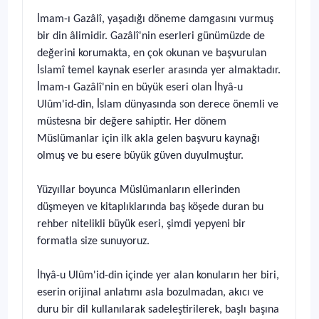
İmam-ı Gazâlî, yaşadığı döneme damgasını vurmuş
bir din âlimidir. Gazâlî'nin eserleri günümüzde de
değerini korumakta, en çok okunan ve başvurulan
İslamî temel kaynak eserler arasında yer almaktadır.
İmam-ı Gazâlî'nin en büyük eseri olan İhyâ-u
Ulûm'id-din, İslam dünyasında son derece önemli ve
müstesna bir değere sahiptir. Her dönem
Müslümanlar için ilk akla gelen başvuru kaynağı
olmuş ve bu esere büyük güven duyulmuştur.
Yüzyıllar boyunca Müslümanların ellerinden
düşmeyen ve kitaplıklarında baş köşede duran bu
rehber nitelikli büyük eseri, şimdi yepyeni bir
formatla size sunuyoruz.
İhyâ-u Ulûm'id-din içinde yer alan konuların her biri,
eserin orijinal anlatımı asla bozulmadan, akıcı ve
duru bir dil kullanılarak sadeleştirilerek, başlı başına