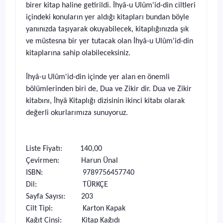
birer kitap haline getirildi. İhyâ-u Ulûm'id-din ciltleri
içindeki konuların yer aldığı kitapları bundan böyle
yanınızda taşıyarak okuyabilecek, kitaplığınızda şık
ve müstesna bir yer tutacak olan İhyâ-u Ulûm'id-din
kitaplarına sahip olabileceksiniz.
İhyâ-u Ulûm'id-din içinde yer alan en önemli
bölümlerinden biri de, Dua ve Zikir dir. Dua ve Zikir
kitabını, İhyâ Kitaplığı dizisinin ikinci kitabı olarak
değerli okurlarımıza sunuyoruz.
Liste Fiyatı: 140,00
Çevirmen: Harun Ünal
ISBN: 9789756457740
Dil: TÜRKÇE
Sayfa Sayısı: 203
Cilt Tipi: Karton Kapak
Kağıt Cinsi: Kitap Kağıdı