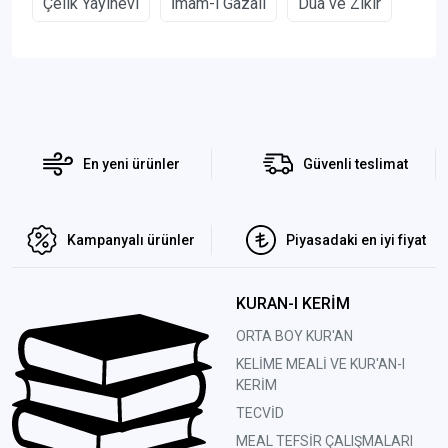
Çelik Yayınevi
İmam-ı Gazali
Dua ve Zikir
En yeni ürünler
Güvenli teslimat
Kampanyalı ürünler
Piyasadaki en iyi fiyat
KURAN-I KERİM
ORTA BOY KUR'AN
KELİME MEALİ VE KUR'AN-I
KERİM
TECVİD
MEAL TEFSİR ÇALIŞMALARI