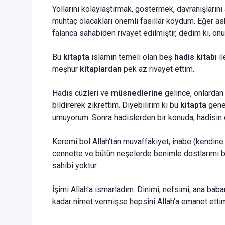
Yollarını kolaylaştırmak, göstermek, davranışların
muhtaç olacakları önemli fasıllar koydum. Eğer a
falanca sahabiden rivayet edilmiştir, dedim ki, o
Bu
kitapta
islamın temeli olan beş
hadis kitabı
il
meşhur
kitaplardan
pek az rivayet ettim.
Hadis cüzleri ve
müsnedlerine
gelince, onlardan 
bildirerek zikrettim. Diyebilirim ki bu
kitapta
ge­ne
umuyorum. Sonra hadisler­den bir konuda, hadisin 
Keremi bol Allah'tan muvaffakiyet, inabe (kendine d
cennette ve bütün neşelerde be­nimle dostlarımı bi
sa­hibi yoktur.
İşimi Allah'a ısmarladım. Dinimi, nefsimi, ana babam
kadar nimet vermişse hepsini Al­lah'a emanet ettim