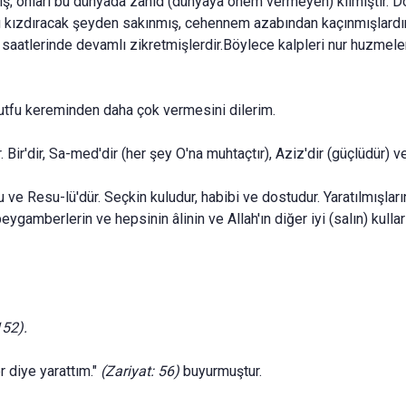
ş; onları bu dünyada zahid (dünyaya önem vermeyen) kılmıştır. Dol
kızdıracak şeyden sakınmış, cehennem azabından kaçınmışlar­dır. O
aatlerinde devamlı zikretmiş­lerdir.Böylece kalpleri nur huzmeleri
utfu keremin­den daha çok vermesini dilerim.
Bir'dir, Sa-med'dir (her şey O'na muhtaçtır), Aziz'dir (güçlüdür) ve
esu-lü'dür. Seçkin kuludur, habibi ve dostudur. Yaratılmışların e
eygamberlerin ve hepsinin âlinin ve Allah'ın di­ğer iyi (salın) kulla
152).
r diye yarat­tım."
(Zariyat: 56)
buyurmuştur.