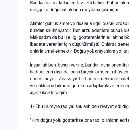
Bundan da, bir kulun en faziletli halinin Rabbulale
meşgul olduğu hal olduğu mey­dana çıkmıştır.
Alimler günlük amel ve dualarla ilgili olarak erbabı
bundan sıkılmışlardır. Ben arzu edenlere bunu kol
Mak­sadım da bu işe ilgi gösterenlerin eli altına b
ibadete verenler için düşünülmüştü. Onlarsa senedl
onlarla amel et­mektir. Doğru yol, arayanlara yollar
İnşaallah ben, bunun yerine, bundan daha önemlisin
hadisçilerin dışında, buna birçok kim­senin ihtiyac
önemli şeydir. Zira zayıf bir hadis amelimize halel ve
ve saliklerin bilmesi gereken adaplar ilave edeceğ
açık zikredeceğim.
1- Ebu Hureyre radıyallahu anh den rivayet edildiğ
"Kim doğru yolu gösterirse ona tabi olanların ecri 