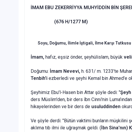
İMAM EBU ZEKERRİYYA MUHYİDDİN BİN ŞERE
(676 H/1277 M)
Soyu, Doğumu, İlimle İştigali, İlme Karşı Tutkusu
İmam,
hafız, eşsiz önder, şeyhülislam, büyük
vel
Doğumu:
İmam Nevevi,
h. 631/ m. 1233'te Muhar
Tenbih'i
ezberledi ve şeyhi Kemal bin Ahmed'e okud
Şeyhimiz Ebu'l-Hasen bin Attar şöyle dedi: "
Şeyh 
ders Müslim'den, bir ders îbn Cinni'nin Luma'ından,
hikayelerinden ve bir ders de
usuluddinden
okurd
Ve şöyle derdi: "Bütün vaktimi bunların müşkilini 
aklıma tıb ilmi ile uğraşmak geldi. (
İbn Sina'nın)
K