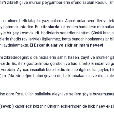
min'i zikretti­ği ve mürsel peygamberlerin efendisi olan Resulullah
nca bilinen belli kitaplar yazmışlardır. Ancak onlar senedler ve tek
aylaştırmak istedim. Bu
kitaplarda
zikredilen ha­dislerin maksatla
öyle bir şey koymak idi. Hadislerin senedlerini attım. Çünkü kısa o
erle (hadis ravileriyle) ilgilenmez; hatta bundan hoşlanmazlar bil
ını aydınlatmaktır.
El Ezkar dualar ve zikirler imam nevevi
i zikredece­ğim; o da hadislerin sahih, hasen, zayıf ve münker gibi
ı vardır. Bu, itina gösterilmesi gereken ve hadis hafızla­rından ve
rebilir. Ayrıca, inşaallah buna hadis ilmi ile ilgili nefis şeyler, fıkh
im. Zikredeceğim bütün şeyleri de, halk tabakasının ve din ilimler
ine göre Resu­lullah sallallahu aleyhi ve sellem şöyle buyurmuştur
(sevabı) kadar ecir kazanır. Onların ecirlerinden de hiçbir şey eks