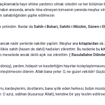
ı açıklamakla hayır ehline yardımcı olmak istedim ve her bölümün b
shabın arasında, amele itina etmeyen kimsenin ya­nında meşhur ol
nun sahabiliğinden şüphe edilmesin.
e yetindim. Bun­lar da
Sahih-i Buhari, Sahihi-i Müslim, Sünen-i E
ancak nadir yer­lerde nakiller yaptım. Meşhur ana
kitaplardan
da 
llikle sahih (hasen de dahil) hadisleri zikrettim. Bu nedenle bu
ki
o meselede ancak delili açık ise zikrettim.
( Rasulallahın Dilind
önüş), yar­dım, hidayet ve kasdettiğim hayırları kolaylaştırmasını; 
rleştirmesini dilerim. Allah bana yeter. O, ne güzel vekildir! Güçl
ı, kardeşle­rimi, dostlarımı, bana iyilik eden herkesi, bütün müslü
. O aziz, sübhan (kusursuz Allah), kendine bir şey teslim edilirs