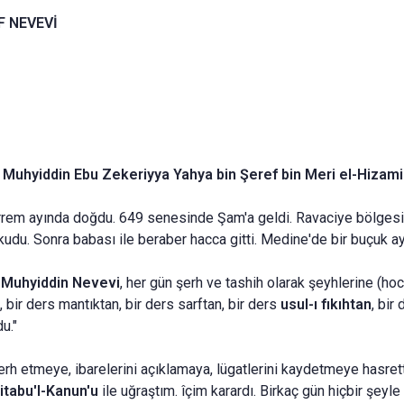
F NEVEVİ
i Muhyiddin Ebu Zekeriyya Yahya bin Şeref bin Meri el-Hizami 
rem ayında doğdu. 649 senesinde Şam'a geldi. Ravaciye bölgesine
u. Sonra babası ile beraber hacca gitti. Medine'de bir buçuk ay ka
Muhyiddin Ne­vevi
, her gün şerh ve tashih olarak şeyhlerine (hoca
 bir ders mantıktan, bir ders sarftan, bir ders
usul-ı fıkıh­tan
, bir
u."
şerh etmeye, ibarelerini açıklamaya, lügatlerini kaydetmeye hasret
itabu'l-Kanun'u
ile uğraştım. îçim karardı. Birkaç gün hiçbir ş