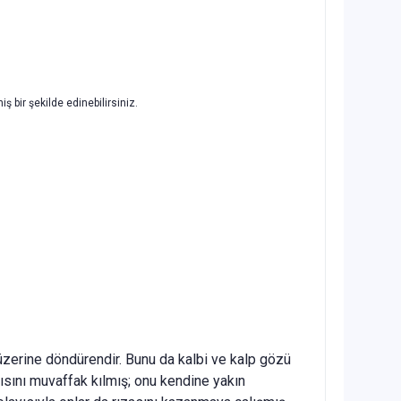
ş bir şekilde edinebilirsiniz.
n üzerine döndü­rendir. Bunu da kalbi ve kalp gözü
bazısını muvaffak kılmış; onu kendine yakın