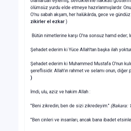
olanlardan eylemiş; sevdiklerine hakikati göstermi
ölümsüz yurdu elde etmeye hazırlanmışlardır. Onu 
O'nu sabah ak­şam, her halükârda, gece ve gündüz s
zikirler el ezkar
)
Bütün nimetlerine karşı O'na sonsuz hamd eder; l
Şehadet ederim ki Yüce Allah'tan başka ilah yoktur. 
Şehadet ederim ki Muhammed Mustafa O'nun kulu ve R
şereflisidir. Allah'ın rahmet ve selamı onun, diğer p
)
İmdi, ulu, aziz ve hakim Allah :
"Beni zikredin; ben de sizi zikredeyim."
(Bakara: 
"Ben cinleri ve insanları, ancak bana ibadet etsinle