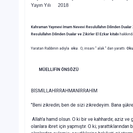
Yayın Yılı 2018
Kahraman Yayınevi İmam Nevevi
Resulullahın Dilinden Dualar 
Resulullahın Dilinden Dualar ve Zikirler El Ezkar kitabı
hakkın
Yaratan Rabbinin adıyla
oku
. O, insanı " alak " dan yarattı.
Ok
MÜELLİFİN ÖNSÖZÜ
BİSMİLLAHİRRAHMANİRRAHİM
"Beni zikredin; ben de sizi zikredeyim. Bana şükr
Allah'a hamd olsun. O ki bir ve kahhardır, aziz ve g
olanlara ibret için yapmıştır. O ki; yarattıklarından