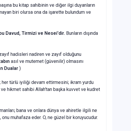
aşına bu kitap sahibinin ve diğer ilgi duyanların
mayan biri olursa ona da işarette bulundum ve
bu Davud, Tirmizi ve Nesei'dir.
Bunların dışında
zayıf hadisleri nadi­ren ve zayıf olduğunu
ta­bın
asıl ve mutemet (güvenilir) olmasını
en Dualar
)
her türlü iyi­liği devam ettirmesini; ikram yurdu
ü ve hikmet sahibi Allah'tan başka kuvvet ve kudret
manları; bana ve onlara dünya ve ahiretle ilgili ne
e, onu muhafaza eder. O, ne güzel bir koruyucudur.