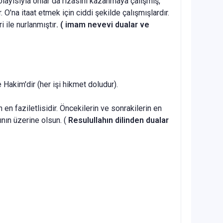
ayısıyla onlar da rızasını ka­zanmaya çalışmış,
'na itaat etmek için ciddi şekilde çalışmışlardır.
 ile nurlanmıştır
. ( imam nevevi dualar ve
 Hakim'dir (her işi hikmet doludur).
n faziletlisidir. Öncekilerin ve sonrakilerin en
rının üzerine olsun. (
Resulullahın dilinden dualar