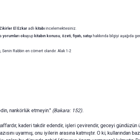
Zikirler El Ezkar
adlı
kitabı
incelemektesiniz.
da
yorumları oku
yup
kitabın
konusu
,
özeti
,
fiyatı, satışı
hakkında bilgiyi aşağıda geni
u
, Senin Rabbin en cömert olandır. Alak 1-2
edin, nankörlük etmeyin."
(Bakara: 152).
affardır, kade­ri takdir edendir, işleri çevirendir, geceyi gündüzü
 bazısını uyarmış; onu iyilerin arasına katmıştır. O ki; kullarından 