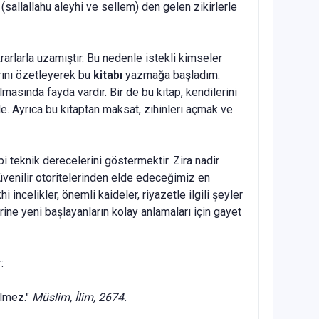
 (sallallahu aleyhi ve sellem) den gelen zikirlerle
rarlarla uza­mıştır. Bu nedenle istekli kimseler
rını özetleyerek bu
kitabı
yazmağa başladım.
lmasında fayda vardır. Bir de bu kitap, kendilerini
e. Ayrıca bu kitaptan maksat, zihinleri açmak ve
 teknik derece­lerini göstermektir. Zira nadir
 güvenilir otoritelerinden elde edeceğimiz en
i incelikler, önemli kaideler, riya­zetle ilgili şeyler
ine ye­ni başlayanların kolay anlamaları için gayet
:
ilmez."
Müslim, İlim, 2674.