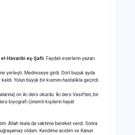
el-Havaribi eş-Şafii
. Faydalı eserlerin yazarı.
 yerleşti. Med­reseye girdi. Dört buçuk ayda
ldı. Yolun büyük bir kısmını hastalıkla geçirdi.
larına) on iki ders okurdu: îki ders Vasit'ten, bir
 ders biyografi (önemli kişilerin hayat
tim. Allah teala da vaktime bereket verdi. Sonra
eyle uğraşamaz oldum. Kendime acıdım ve Kanun