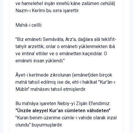
ve hamelehel inşân innehû kâne zalûmen cehûlâ)
Nazm-ı Kerîmi bu sırra işarettir.
Ma'nâ-i celîli:
"Biz emâneti Semâvâta, Arz'a, dağlara alâ teklifit-
tahyîr arzettik; onlar o emâneti yüklenmekten ibâ
ve imtina' ettiler ve o emânetten kaçındılar. O
emâneti insan yüklendi."
Âyet-i kerîmede zikrolunan (emânet)den birçok
ma'nâ tah­sil edilmiş ise de, ehl-i hakîkat "Kur'ân-ı
Mübîn" ma'nâsını tah­sil etmişlerdir.
Bu ma'nâya işareten Nebiy-yi Zîşân Efendimiz:
"Ünzile aleyyel Kur'an cümleten vâhıdeten"
"Kuran benim üzerime cümle-i vahide olarak inzal
olundu" buyurmuşlardır.