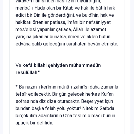
vikaye-i ilâhîsinden nasıl zırh giydirdiğini,
menba'-ı Huda olan bir Kitab ve hak ile bâtılı fark
edici bir Dîn ile gönderdiğini, ve bu dînin, hak ve
hakîkatı örtenler patlasa, îmânı bir nefsâniyyet
mes'elesi yapanlar çatla­sa, Allah ile azamet
yarışına çıkanlar bunalsa; ilmen ve aklen bütün
edyâna galib geleceğini sarahaten beyân etmiştir.
Ve
kef
â billahi şehiyden mühammedün
resülüllah."
* Bu nazm-ı kerîmin ma'nâ-i zahirîsi daha zamanla
tefsîr edilecektir. Bir gün gelecek herkes Kur'an
sofrasında diz dize oturacaktır. Beşeriyyet içün
bundan başka felah yolu yoktur! Nitekim Garbda
birçok ilim adamları­nın O'na teslim olması bunun
apaçık bir delilidir.