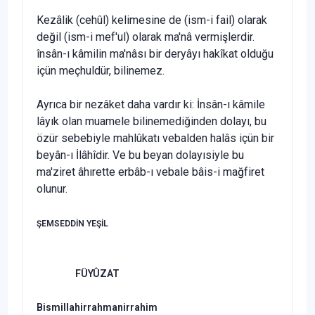
Kezâlik (cehûl) kelimesine de (ism-i fail) olarak
değil (ism-i mef'ul) olarak ma'nâ vermişlerdir.
însân-ı kâmilin ma'­nâsı bir deryâyı hakîkat olduğu
içün meçhuldür, bilinemez.
Ayrıca bir nezâket daha vardır ki: İnsân-ı kâmile
lâyık olan muamele bilinemediğinden dolayı, bu
özür sebebiyle mahlûkatı vebalden halâs içün bir
beyân-ı İlâhîdir. Ve bu be­yan dolayısiyle bu
ma'ziret âhırette erbâb-ı vebale bâis-i mağfi­ret
olunur.
ŞEMSEDDİN YEŞİL
F
ÜYÛZAT
Bismillahirrahmanirrahim