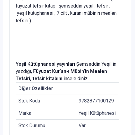
fuyuzat tefsir kitap , şemseddin yeşil , tefsir ,
yeşil kütüphanesi , 7 cilt , kuranı mübinin mealen
tefsiri
)
Yeşil Kütüphanesi yayınları
Şemseddin Yeşil in
yazdığı,
Füyuzat Kur’an-ı Mübin’in Mealen
Tefsiri
, tefsir kitabını
incele diniz.
Diğer Özellikler
Stok Kodu
9782877100129
Marka
Yeşil Kütüphanesi
Stok Durumu
Var