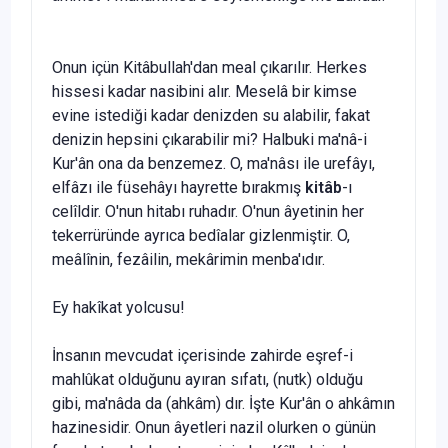
Onun içün Kitâbullah'dan meal çıkarılır. Herkes
hissesi kadar nasibini alır. Meselâ bir kimse
evine istediği kadar deniz­den su alabilir, fakat
denizin hepsini çıkarabilir mi? Halbuki ma'nâ-i
Kur'ân ona da benzemez. O, ma'nâsı ile urefâyı,
elfâzı ile füsehâyı hayrette bırakmış
kitâb
-ı
celîldir. O'nun hitabı ru­hadır. O'nun âyetinin her
tekerrüründe ayrıca bedîalar gizlen­miştir. O,
meâlînin, fezâilin, mekârimin menba'ıdır.
Ey hakîkat yolcusu!
İnsanın mevcudat içerisinde zahirde eşref-i
mahlûkat ol­duğunu ayıran sıfatı, (nutk) olduğu
gibi, ma'nâda da (ahkâm) dır. İşte Kur'ân o ahkâmın
hazinesidir. Onun âyetleri nazil olur­ken o günün