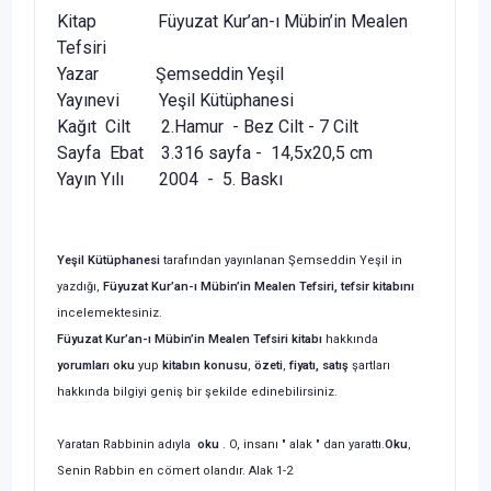
Kitap Füyuzat Kur’an-ı Mübin’in Mealen
Tefsiri
Yazar Şemseddin Yeşil
Yayınevi Yeşil Kütüphanesi
Kağıt Cilt 2.Hamur - Bez Cilt - 7 Cilt
Sayfa Ebat 3.316 sayfa - 14,5x20,5 cm
Yayın Yılı 2004 - 5. Baskı
Yeşil Kütüphanesi
tarafından yayınlanan Şemseddin Yeşil in
yazdığı,
Füyuzat Kur’an-ı Mübin’in Mealen Tefsiri
, tefsir kitabını
incelemektesiniz.
Füyuzat Kur’an-ı Mübin’in Mealen Tefsiri
kitabı
hakkında
yorumları oku
yup
kitabın
konusu
,
özeti
,
fiyatı, satış
şartları
hakkında bilgiyi geniş bir şekilde edinebilirsiniz.
Yaratan Rabbinin adıyla
oku
. O, insanı " alak " dan yarattı.
Oku
,
Senin Rabbin en cömert olandır. Alak 1-2