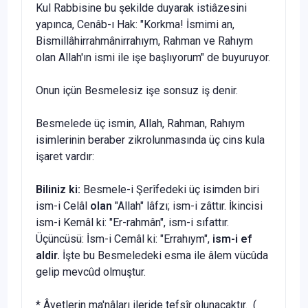
Kul Rabbisine bu şekilde duyarak istiâzesini
yapınca, Ce­nâb-ı Hak: "Korkma! İsmimi an,
Bismillâhirrahmânirrahıym, Rahman ve Rahıym
olan Allah'ın ismi ile işe başlıyorum" de buyuruyor.
Onun içün Besmelesiz işe sonsuz iş denir.
Besmelede üç ismin, Allah, Rahman, Rahıym
isimlerinin beraber zikrolunmasında üç cins kula
işaret vardır:
Biliniz ki:
Besmele-i Şerîfedeki üç isimden biri
ism-i Ce­lâl
olan
"Allah" lâfzı; ism-i zâttır. İkincisi
ism-i Kemâl ki: "Er-rahmân", ism-i sıfattır.
Üçüncüsü: İsm-i Cemâl ki: "Errahıym",
ism-i ef
aldir.
İşte bu Besmeledeki esma ile âlem vücûda
gelip mevcûd olmuştur.
* Âyetlerin ma'nâları ileride tefsîr olunacaktır. (