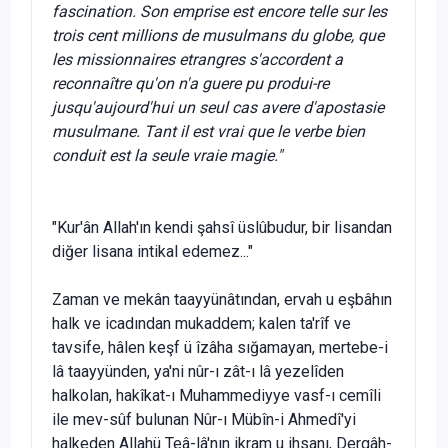
fascination. Son emprise est encore telle sur les
trois cent millions de musulmans du globe, que
les missionnaires etrangres s'accordent a
reconna
ître qu'on n'a guere pu produi-
re
jusqu'aujourd'hui un seul cas avere d'apostasie
musulmane. Tant il est vrai que le verbe bien
conduit est la seule vraie magie."
"Kur'ân Allah'ın kendi şahsî üslûbudur, bir lisandan
diğer lisana intikal edemez..."
Zaman ve mekân taayyünâtından, ervah u eşbâhın
halk ve icadından mukaddem; kalen ta'rîf ve
tavsife, hâlen keşf ü îzâha sığamayan, mertebe-i
lâ taayyünden, ya'ni nûr-ı zât-ı lâ yezelîden
halkolan, hakîkat-ı Muhammediyye vasf-ı cemîli
ile mev-sûf bulunan Nûr-ı Mübîn-i Ahmedî'yi
halkeden Allahü Teâ-lâ'nın ikram u ihsanı, Dergâh-