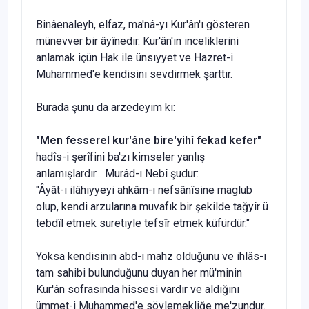
Binâenaleyh, elfaz, ma'nâ-yı Kur'ân'ı gösteren
münevver bir âyînedir. Kur'ân'ın inceliklerini
anlamak içün Hak ile ünsıyyet ve Hazret-i
Muhammed'e kendisini sevdirmek şarttır.
Burada şunu da arzedeyim ki:
"Men fesserel kur'
âne bire'yihî fekad kefer"
hadîs-i şerîfini ba'zı kimseler yanlış
anlamışlardır... Murâd-ı Nebî şudur:
"Âyât-ı ilâhiyyeyi ahkâm-ı nefsânîsine maglub
olup, kendi arzularına muvafık bir şekilde tağyîr ü
tebdîl etmek suretiyle tefsîr etmek küfürdür."
Yoksa kendisinin abd-i mahz olduğunu ve ihlâs-ı
tam sahibi bulunduğunu duyan her mü'minin
Kur'ân sofrasında hissesi var­dır ve aldığını
ümmet-i Muhammed'e söylemekliğe me'zundur.