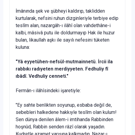
İmânında şek ve şübheyi kaldırıp, taklidden
kurtularak, nefsini ruhun dizginleriyle terbiye edip
teslîm alan, nazargâh-ı ilâhî olan vahdethâne-i
kalbi, mâsivâ putu ile doldurmayıp Hak ile huzur
bulan, likaullah aşkı ile sayılı nefesini tüketen
kuluna:
"Y
â eyyetühen-nefsül-mutmainnetü. İrcii ila
rabbıkı ra
dıyeten merdiyyeten. Fedhuliy fî
ıbâdî. Vedhuliy cenneti."
Fermân-ı ilâhîsindeki işaretiyle:
"Ey sahte benlikten soyunup, esbaba değil de,
sebebleri halkedene hakkıyle teslîm olan kulum!
Sen dünya denilen âlem-i imtihanda Rabbinden
hoşnûd, Rabbin senden râzî olarak yaşadın.
Kudretle azamet yarışına kalkmadın. Nazar-ı