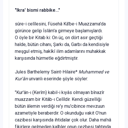
"Ikra' bismi rabbike..."
sûre-i celîlesini, Füsehâ Kâ'be-i Muazzama'da
görünce gelip İs­lâm'a girmeye başlamışlardı.
O öyle bir Kitab ki: On üç, on dört asır geçtiği
halde, bü­tün cihanı, Şarkı da, Garbı da kendisiyle
meşgul etmiş, hakîkî ilim adamlarını muhakkak
karşısında hürmetle eğdirtmiştir.
Jules Barthelemy Saint-Hilaire*
Muhammed ve
Kur'
ân
un­vanlı eserinde şöyle söyler:
"Kur'ân-ı (Kerîm) kabil-i kıyâs olmayan bînazîr
muazzam bir Kitâb-ı Celîldir. Kendi güzelliği
bütün âlemin verdiği re'y mu'cibince mevzuun
azametiyle beraberdir. O okunduğu vakit O'nun
cazibesi karşısında ihtidalar çok olur. Daha ma'nâ
fikir­lere gelmeden kalbler onun cezbesi tahtında