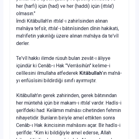
her (harfi) içün (had) ve her (haddi) içün (ıttıla')
olmasın."
İmdi Kitâbullah'ın ıttıla'-ı zahirîsinden alınan
ma'nâya tefsîr, ıttıla'-ı bâtınîsinden dînin hakikati,
ma'rifetin yakınlığı üze­re alınan ma'nâya da te'vîl
derler.
Te'vîl hakkı ilimde rüsuh bulan zevât-ı âliyye
içündür ki Cenâb-ı Hak "Verrâsihûn" kelime-i
celîlesini ilmullaha atfede­rek
Kitâbullah
'ın ma'nâ-
yı enfüsîsini bildirdiği sınıfı ayırmıştır.
Kitâbullah'ın gerek zahirinden, gerek bâtınından
her müntehâ içün bir makam-ı ıttıla' vardır. Hadîs-i
şerîfdeki had: Kelâ­mın ma'nâsı cihetinden fehmin
nihayetidir. Bunların biriyle amel ettikten sonra
Cenâb-ı Hak ikincisinin ma'nâsını açar. Bir hadîs-i
şerîfde: "Kim ki bildiğiyle amel ederse, Allah