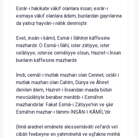
Esrâr-ı hakikate vâkıf olanlara insan; esrâr-ı
esmaya vâkıf olanlara âdem; bunlardan gayrılarına
da yalnız hayvân-ı nâtık denmiştir.
Evet, insân-ı kâmil, Esmâ-i İlâhînin kâffesine
mazhardır. O Esmâ-i İlâhî, ister zâtiyye, ister
celâliyye, isterse cemâliyye olsun, Hazret-i İnsan
bunların kâffesine mazhardır.
İmdi, cemâl-i mutlak mazharı olan Cennet, celâl-i
mutlak mazharı olan Cahîm, Dünya ve Âhıret
denilen âlem, Hazret-i İn­sandan maada bütün
mevcûdâtiyle beraber merâtib-i Esmâ'nın
mazharıdırlar. Fakat Esmâ-i Zâtiyye'nin ve şâir
Esmâ'nın maz­har-ı tâmmı İNSÂN-I KÂMÎL'dir.
(İnnâ aradnel emânete alessemâvâti vel'ardı vel
cibâli feebeyne en yahmilnehâ ve eşfakne minhâ