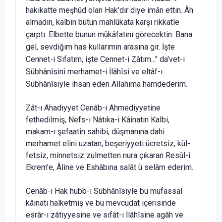
hakikatte meşhûd olan Hak'dır diye imân ettin. Âh
almadın, kalbin bü­tün mahlûkata karşı rikkatle
çarptı. Elbette bunun mükâfatını
görecektin. Bana
gel, sevdiğim has kullarımın arasına gir. İşte
Cennet-i Sıfatım, işte Cennet-i Zâtım..." da'vet-i
Sübhânîsini merhamet-i İlâhîsi ve eltâf-ı
Sübhânîsiyle ihsan eden Allahıma hamdederim.
Zât-ı Ahadiyyet Cenâb-ı Ahmediyyetine
fethedilmiş, Nefs-i Nâtıka-i Kâinatın Kalbi,
makam-ı şefaatin sahibi, düş­manına dahi
merhamet elini uzatan, beşeriyyeti ücretsiz, kül­
fetsiz, minnetsiz zulmetten nura çıkaran Resûl-i
Ekrem'e, Âline ve Eshâbına salât ü selâm ederim.
Cenâb-ı Hak hubb-i Sübhânîsiyle bu mufassal
kâinatı halketmiş ve bu mevcudat içerisinde
esrâr-ı zâtiyyesine ve sıfât-ı İlâhîsine agâh ve