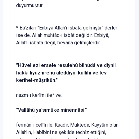
duyurmuştur.
* Ba'zıları "Enbiyâ Allah'ı isbâta gelmiştir" derler
ise de, Allah muhtâc-ı isbât değildir. Enbiyâ,
Allah'ı isbâta değil, beyâna gelmişlerdir.
"H
üvellezi ersele resülehû bilhüdâ ve diynil
hakkı Iiyuz
hirehü aleddiyni küllihî ve lev
kerihel-müşrikûn."
nazm-ı kerîmi ile* ve:
"Vall
âhü ya'sımüke minennâsi."
fermân-ı celîli ile: Kaadir, Muktedir, Kayyûm olan
Allah'ın, Habîbini ne şekilde techîz ettiğini,