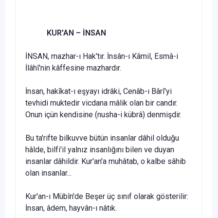
KUR'AN –
İNSAN
İNSAN, mazhar-ı Hak'tır. İnsân-ı Kâmil, Esmâ-i
İlâhî'nin kâffesine mazhardır.
İnsan, hakîkat-ı eşyayı idrâki, Cenâb-ı Bârî'yi
tevhidi muk­tedir vicdana mâlik olan bir candır.
Onun içün kendisine (nusha-i kübrâ) denmişdir.
Bu ta'rifte bilkuvve bütün insanlar dâhil olduğu
hâlde, bilfi'il yalnız insanlığını bilen ve duyan
insanlar dâhildir. Kur'an'a muhâtab, o kalbe sâhib
olan insanlar...
Kur'an-ı Mübîn'de Beşer üç sınıf olarak gösterilir:
İnsan, âdem, hayvân-ı nâtık.