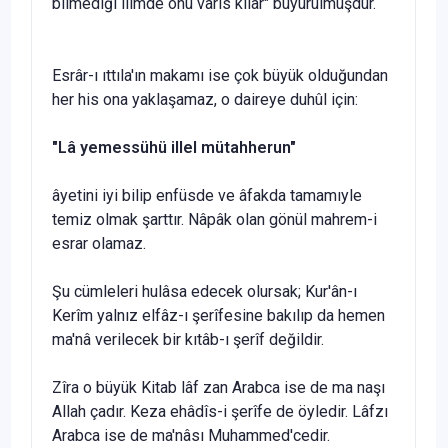
bilmediği ilimde onu vâris kılar" buyurulmuşdur.
Esrâr-ı ıttıla'ın makamı ise çok büyük olduğundan
her his ona yaklaşamaz, o daireye duhûl için:
"L
â yemessühü illel mütahherun"
âyetini iyi bilip enfüsde ve âfakda tamamıyle
temiz olmak şart­tır. Nâpâk olan gönül mahrem-i
esrar olamaz.
Şu cümleleri hulâsa edecek olursak; Kur'ân-ı
Kerîm yalnız elfâz-ı şerîfesine bakılıp da hemen
ma'nâ verilecek bir kıtâb-ı şerîf değildir.
Zîra o büyük Kitab lâf zan Arabca ise de ma naşı
Allah ça­dır. Keza ehâdîs-i şerîfe de öyledir. Lâfzı
Arabca ise de ma'nâsı Muhammed'cedir.