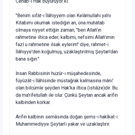
Cenâb-ı Hak buyuruyor ki:
"Benim sıfât-ı İlâhiyyem olan Kelâmullahı ya'ni
Kitabımı okumak istediğin an, ona muhâtab
olmaya niyyet ettiğin za­man, "ben Allah'ın
rahmetine iltica eder; kalbimi, nefsimi Al­lah'ımın
fazl u rahmetine ilsak eylerim" diye, rahmet-i
İlâhiyye'den koğulmuş, uzaklaştırılmış Şeytan'dan
bana sığın."
İnsan Rabbisinin huzûr-ı müşahedesinde,
füyûzât-ı İlâhî­sinde müstağrak kalmasına mâni'
olan bilcümle şeyden Hak'ka iltica (istiâze)dir. Bu
da ma'rifetullah ile olur. Çünkü Şeytan an­cak arifin
kalbinden korkar.
Arifin kalbinin semâsında doğan şems-i hakîkat-ı
Muhammediyye Şeytan'ı yakar ve uzaklaştırır.