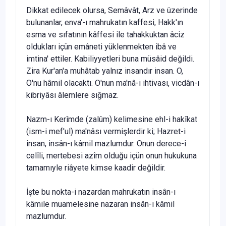
Dikkat edilecek olursa, Semâvât, Arz ve üzerinde
bulu­nanlar, enva'-ı mahrukatın kaffesi, Hakk'ın
esma ve sıfatının kâffesi ile tahakkuktan âciz
oldukları içün emâneti yüklenmek­ten ibâ ve
imtina' ettiler. Kabiliyyetleri buna müsâid değildi.
Zira Kur'an'a muhâtab yalnız insandır insan. O,
O'nu hâmil ola­caktı. O'nun ma'nâ-i ihtivası, vicdân-ı
kibriyâsı âlemlere sığ­maz.
Nazm-ı Kerîmde (zalûm) kelimesine ehl-i hakîkat
(ism-i mef'ul) ma'nâsı vermişlerdir ki; Hazret-i
insan, insân-ı kâmil mazlumdur. Onun derece-i
celîli, mertebesi azîm olduğu içün onun hukukuna
tamamıyle riâyete kimse kaadir değildir.
İşte bu nokta-i nazardan mahrukatın insân-ı
kâmile mua­melesine nazaran insân-ı kâmil
mazlumdur.