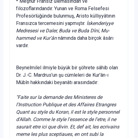
* Meşhur Fransız ulemâsından ve
filozoflarındandır. Yunan ve Roma Felsefesi
Profesörlüğünde bulunmuş, Aristo külliyyâtının
Fransızca tercemesini yapmıştır.
İskenderiyye
Medresesi ve Daler, Buda ve Buda Dîni, Mu­
hammed ve Kur'ân
nâmında daha birçok âsârı
vardır.
Beynelmilel ilmiyle büyük bir şöhrete sâhib olan
Dr. J.-C. Mardrus'un şu cümleleri de Kur'ân-ı
Mübîn hakkındaki beya­nâtı arasındadır:
"Faite sur la demande des Ministeres de
l'Instruction Publique et des Affaires Etrangres
Quant au style du Koran, il est le style personnel
d'Allah. Comme le style l'essence de l'etre, il ne
saurait etre ici que divin. Et, def ait, les ecrivains
meme les plus sceptiaues, en ont subi la