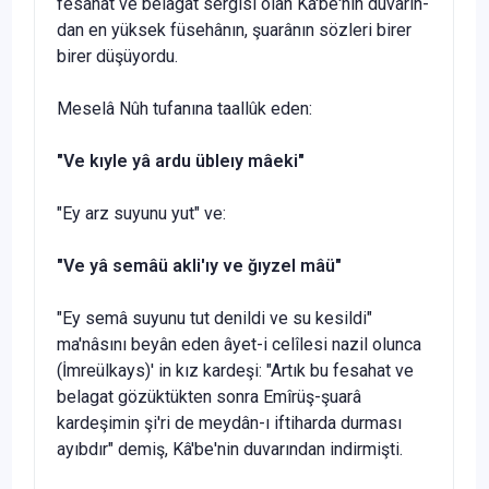
fesahat ve belagat sergisi olan Kâ'be'nin duvarın­
dan en yüksek füsehânın, şuarânın sözleri birer
birer düşüyor­du.
Meselâ Nûh tufanına taallûk eden:
"Ve k
ıyle yâ ardu übleıy mâeki"
"Ey arz suyunu yut" ve:
"Ve y
â semâü akli'ıy ve ğıyzel mâü"
"Ey semâ suyunu tut denildi ve su kesildi"
ma'nâsını beyân eden âyet-i celîlesi nazil olunca
(İmreülkays)' in kız kardeşi: "Artık bu fesahat ve
belagat gözüktükten sonra Emîrüş-şuarâ
kardeşimin şi'ri de meydân-ı iftiharda durması
ayıbdır" demiş, Kâ'be'nin duvarından indirmişti.