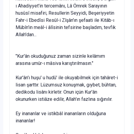
ı Ahadiyyet'in tercemânı, Lâ Ömrek Sarayının
husûsî misafiri, Resullerin Seyyidi, Beşeriyyetin
Fahr-i Ebedîsi Resûl-i Zîşân'ın şefaati ile Kitâb-ı
Mübîn'in meâl-i âlîsinin tefsirine başladım, tevfik
Allah'dan...
"Kur'ân okuduğunuz zaman sizinle kelâmım
arasına umûr-ı mâsiva karıştırılmasın."
Kur'ân'ı huşu' u hudû' ile okuyabilmek için tahâret-i
lisan şarttır. Lüzumsuz konuşmak, gıybet, bühtan,
dedikodu lisânı kirletir. Onun içün Kur'ân
okunurken istiâze edilir, Allah'ın faz­lına sığınılır.
Ey inananlar ve istikbâl inananların olduğuna
inananlar!