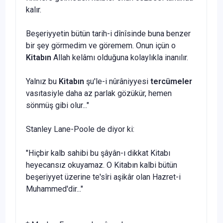
kalır.
Beşeriyyetin bütün tarih-i dînîsinde buna benzer
bir şey görmedim ve göremem. Onun içün o
Kitabın
Allah kelâmı ol­duğuna kolaylıkla inanılır.
Yalnız bu
Kitabın
şu'le-i nûrâniyyesi
tercümeler
vasıtasiyle daha az parlak gözükür, hemen
sönmüş gibi olur..."
Stanley Lane-Poole de diyor ki:
"Hiçbir kalb sahibi bu şâyân-ı dikkat Kitabı
heyecansız okuyamaz. O Kitabın kalbi bütün
beşeriyyet üzerine te'sîri aşi­kâr olan Hazret-i
Muhammed'dir..."