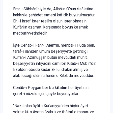
Emr-i Sübhânîsiyle de, Allah'ın O'nun risâletine
hakkıyle şehâdet etmesi kâfidir buyurulmuşdur.
Ehl-i insaf ister teslîm olsun ister olmasın
Kur'ân'ın aza­meti karşısında boyun kesmek
mecburiyyetindedir.
İşte Cenâb-ı Fahr-i Âlem'in, menba'-ı Huda olan,
taraf-ı ilâhîden umum beşeriyyete getirdiği
Kur'ân-ı Azîmüşşân bütün mevcudatı muhît,
beşeriyyetin ihtiyâcını câmî bir Kitâb-ı Mübîn'dir.
Ezelden ebede kadar akl u idrâkin almış ve
alabileceği ulûm u fünûn o Kitabda mevcuddur.
Cenâb-ı Peygamber
bu kitabın
her âyetinin
şeref-i nüzulü içün şöyle buyuruyorlar:
"Nazil olan âyât-ı Kur'aniyye'den hiçbir âyet
yoktur ki; o âyetin (zahrı) ve (bâtnı) olmasın; ve