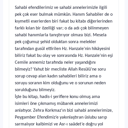
Sahabi efendilerimiz ve sahabi annelerimizle ilgili
pek çok eser bulmak mümkün. Hanım Sahabiler de o
kıymetli eserlerden biri fakat bu kitabı diğerlerinden
farklı kılan bir özelliği var; o da adı çok bilinmeyen
sahabi hanımlarla tanıştırıyor olması bizi. Mesela
pek çoğumuz şehid olduktan sonra melekler
tarafından gusül ettirilen Hz. Hanzale’nin hikâyesini
biliriz fakat bu olay ve sonrasında Hz. Hanzale’nin eşi
Cemile annemiz tarafında neler yaşandığını
bilmeyiz? Yahut bir mecliste Allah Resûlü’ne soru
sorup cevap alan kadın sahabileri biliriz ama o
soruyu soranın kim olduğunu ve o sorunun neden
sorulduğunu bilmeyiz.
İşte bu kitap, hadis-i şeriflere konu olmuş ama
isimleri öne çıkmamış mübarek annelerimizi
anlatıyor. Zehra Korkmaz’ın bizi sahabi annelerimize,
Peygamber Efendimiz’e yakınlaştıran üslubu sarıp
sarmalıyor kalbimizi ve Asr-ı saâdet’e doğru yol