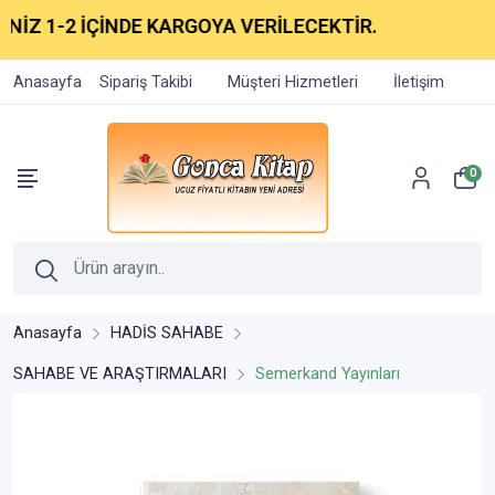
İZ 1-2 İÇİNDE KARGOYA VERİLECEKTİR.
Anasayfa
Sipariş Takibi
Müşteri Hizmetleri
İletişim
0
Anasayfa
HADİS SAHABE
SAHABE VE ARAŞTIRMALARI
Semerkand Yayınları