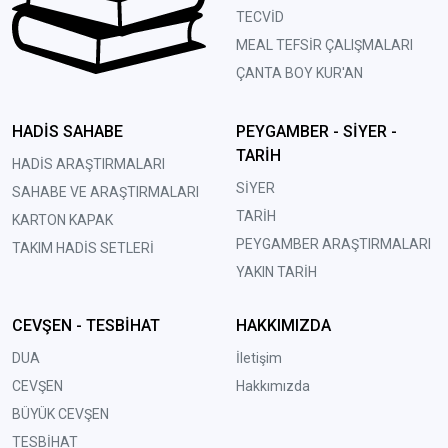
TECVİD
MEAL TEFSİR ÇALIŞMALARI
ÇANTA BOY KUR'AN
HADİS SAHABE
PEYGAMBER - SİYER -
TARİH
HADİS ARAŞTIRMALARI
SİYER
SAHABE VE ARAŞTIRMALARI
TARİH
KARTON KAPAK
PEYGAMBER ARAŞTIRMALARI
TAKIM HADİS SETLERİ
YAKIN TARİH
CEVŞEN - TESBİHAT
HAKKIMIZDA
DUA
İletişim
CEVŞEN
Hakkımızda
BÜYÜK CEVŞEN
TESBİHAT