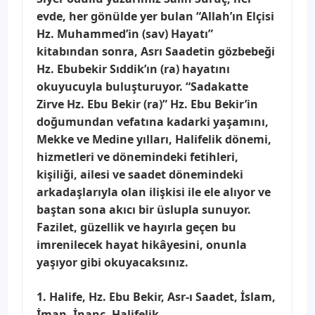
evde, her gönülde yer bulan “Allah’ın Elçisi
Hz. Muhammed’in (sav) Hayatı”
kitabından sonra, Asrı Saadetin gözbebeği
Hz. Ebubekir Sıddik’ın (ra) hayatını
okuyucuyla buluşturuyor. “Sadakatte
Zirve Hz. Ebu Bekir (ra)” Hz. Ebu Bekir’in
doğumundan vefatına kadarki yaşamını,
Mekke ve Medine yılları, Halifelik dönemi,
hizmetleri ve dönemindeki fetihleri,
kişiliği, ailesi ve saadet dönemindeki
arkadaşlarıyla olan ilişkisi ile ele alıyor ve
baştan sona akıcı bir üslupla sunuyor.
Fazilet, güzellik ve hayırla geçen bu
imrenilecek hayat hikâyesini, onunla
yaşıyor gibi okuyacaksınız.
1. Halife, Hz. Ebu Bekir, Asr-ı Saadet, İslam,
İman, İnanç, Halifelik