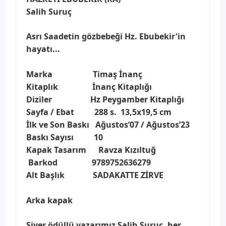
Salih Suruç
Asrı Saadetin gözbebeği Hz. Ebubekir'in
hayatı...
Marka Timaş İnanç
Kitaplık İnanç Kitaplığı
Diziler Hz Peygamber Kitaplığı
Sayfa / Ebat 288 s. 13,5x19,5 cm
İlk ve Son Baskı Ağustos’07 / Ağustos’23
Baskı Sayısı 10
Kapak Tasarım Ravza Kızıltuğ
Barkod 9789752636279
Alt Başlık SADAKATTE ZİRVE
Arka kapak
Siyer ödüllü yazarımız Salih Suruç, her