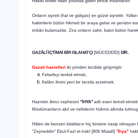
Hakiki sofiler Allah yolunda giden biricik insanlardır.
Onların siyreti (hal ve gidişatı) en güzel siyrettir. Yol
hakimlerin bütün hikmeti bir araya gelse ve şeriatın es­
imkân bulamazlar. Zira onların zahir, batın bütün har
GAZÂLÎ İÇTİMAİ BİR ISLAHATÇI
[MÜCEDDİD]
DİR.
Gazali hazretleri
iki yönden tecdide girişmiştir:
Felsefeyi tenkid etmek,
Kelâm ilmini yeni bir tarzda arzetmek.
Hazretin ikinci cephesini
"İHYA"
adlı eseri temsil etmek­
Müslümanların akıl ve nefislerini hükmü altında tutmuş
Hâlen de benzeri kitabların hiç birisine nasip olmayan 
"Zeyneddin" Ebul-Fazl el-Irakî [806 Müadî] "
İhya"
hakk