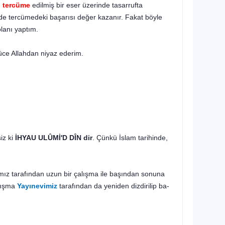
,
tercüme
edil­miş bir eser üzerinde tasarrufta
e tercümedeki başarısı de­ğer kazanır. Fakat böyle
lanı yaptım.
üce Allahdan niyaz ederim.
iz ki
İHYAU ULÛMİ
'D DÎN dir
. Çünkü İslam tarihinde,
z tarafından uzun bir çalışma ile başından sonuna
alışma
Yayınevimiz
tarafından da yeniden dizdirilip ba­