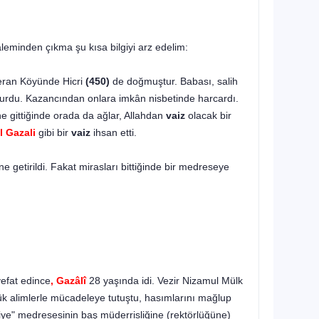
leminden çıkma şu kısa bilgiyi arz edelim:
beran Köyünde Hicri
(450)
de doğmuştur. Babası, salih
ulunurdu. Kazancından onlara imkân nisbetinde har­cardı.
ne gittiğinde orada da ağlar, Allahdan
vaiz
olacak bir
l Gazali
gibi bir
vaiz
ihsan etti.
 getirildi. Fakat mirasları bittiğinde bir medreseye
:
efat edince
, Gazâlî
28 yaşında idi. Vezir Nizamul Mülk
k alimlerle mücadeleye tutuştu, hasımlarını mağlup
miye" medresesinin baş müderrisliğine (rektörlüğüne)