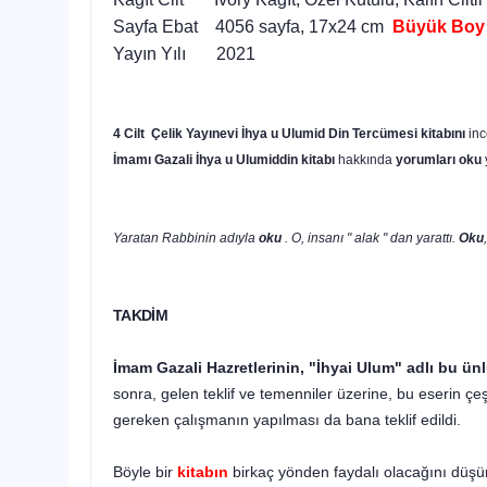
Sayfa Ebat 4056 sayfa, 17x24 cm
Büyük Boy
Yayın Yılı 2021
4 Cilt
Çelik Yayınevi İhya u Ulumid Din Tercümesi
kitabını
inc
İmamı Gazali İhya u Ulumiddin kitabı
hakkında
yorumları oku
Yaratan Rabbinin adıyla
oku
. O, insanı " alak " dan yarattı.
Oku
TAKDİM
İmam Gazali Hazretlerinin, "İhyai Ulum" adlı bu ünl
sonra, gelen teklif ve temenniler üzerine, bu eserin ç
gereken çalışmanın yapılması da bana teklif edildi.
Böyle bir
kitabın
birkaç yönden faydalı olacağını düşün