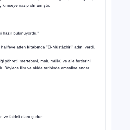
ç kimseye nasip olmamıştır.
işi hazır bulunuyordu."
 halifeye atfen
kitabı
nda "El-Müstâzhirî" adını verdi.
i şöhreti, mertebeyi, malı, mülkü ve aile fertlerini
ldı. Böylece ilim ve akide tarihinde emsaline ender
 ve faideli olanı şudur: