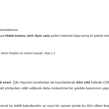
elemektesiniz.
yup
kitabın
konusu
,
özeti
,
fiyatı, satış
şartları hakkında bilgiyi geniş bir şekilde edin
, Senin Rabbin en cömert olandır. Alak 1-2
ü eseri
, Çile Yayınevi tarafından da hazırlatılarak
dört cild
halinde (19
eşidi yön­lerden ıslâh edilerek daha mükemmel bir şekilde basımının ya
erek bu teklifi ka­bullendim ve uzun bir zaman içinde bu dört ciltten ib