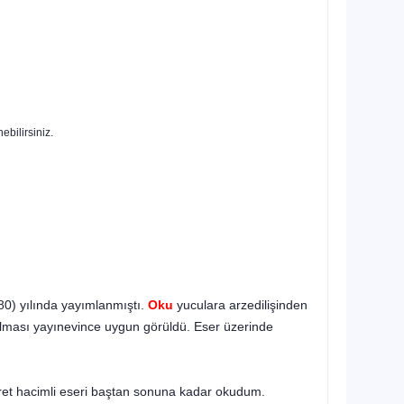
ebilirsiniz.
80) yılında yayımlanmıştı.
Oku
yuculara arzedilişinden
pılması yayınevince uygun görüldü. Eser üzerinde
aret ha­cimli eseri baştan sonuna kadar okudum.