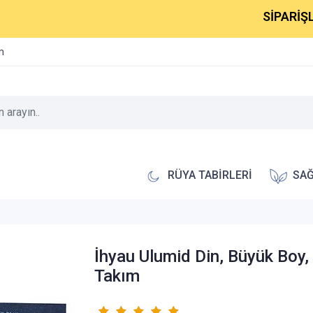
SİPARİŞLERİNİZ
im
RÜYA TABİRLERİ
SAĞ
İhyau Ulumid Din, Büyük Boy, 
Takım