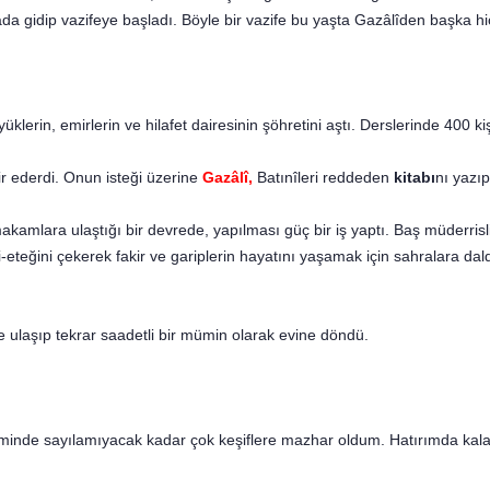
a gidip vazifeye başladı. Böyle bir vazife bu yaşta Gazâlîden başka hi
yüklerin, emirlerin ve hilafet dairesinin şöhretini aştı. Ders­lerinde 400 k
ir ederdi. Onun isteği üzerine
Gazâlî,
Batınîleri reddeden
kita­bı
nı yazıp
kamlara ulaştığı bir devrede, yapılması güç bir iş yaptı. Baş müderrisliğ
ni-eteğini çekerek fakir ve gariplerin hayatını yaşamak için sah­ralara da
 ulaşıp tekrar saadetli bir mümin olarak evine döndü.
minde sayılamıyacak kadar çok keşiflere mazhar oldum. Ha­tırımda kalan