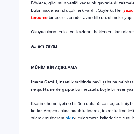
Böylece, gücümün yettiği kadar bir gayretle düzeltmeler
bulunmak arasında çok fark vardır. Şöyle ki: Her
yazar
tercüme
bir eser üzerinde, aynı dille düzeltmeler ya
Okuyucuların tenkid ve ikazlarını beklerken, kusurlar
A.Fikri Yavuz
MÜHİM BİR AÇIKLAMA
İmamı Gazâli
, insanlık tarihinde nev'i şahsına münhas
ne şarkta ne de garpta bu mevzuda böyle bir eser yazı
Eserin ehemmiyetine binâen daha önce neşredilmiş b
kadar, Arapça aslına sadık kalınarak, tekrar kelime ke
sılarak muhterem
oku
yucularımızın istifadesine sunul