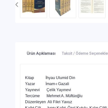
Ürün Açıklaması
Taksit / Ödeme Seçenekle
Kitap İhyau Ulumid Din
Yazar İmam-ı Gazali
Yayınevi Çelik Yayınevi
Tercüme Mehmet A. Müftüoğlu
Düzenleyen Ali Fikri Yavuz
Kağıt Cilt Ivory Kağıt, Özel Kutulu, Kalın Ciltli