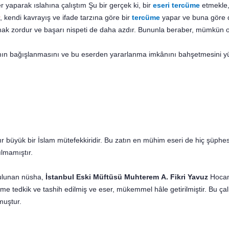
 yaparak ıslahına çalıştım Şu bir gerçek ki, bir
eseri tercüme
etmekle
, kendi kavrayış ve ifade tarzına göre bir
tercüme
yapar ve buna göre d
pmak zordur ve başarı nispeti de daha azdır. Bununla beraber, mümkün o
ı­mın bağışlanmasını ve bu eserden yararlanma imkânını bah­şetmesini y
ır büyük bir İslam mütefekkiridir. Bu zatın en mühim eseri de hiç şüphes
lmamıştır.
u­lunan nüsha,
İstanbul Eski Müftüsü Muhterem
A. Fikri Ya­vuz
Hocamı
lime tedkik ve tashih edilmiş ve eser, mükemmel hâle getirilmiştir. Bu ç
muştur.