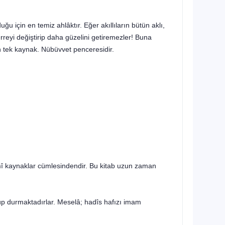
ğu için en temiz ahlâktır. Eğer akıllıların bütün aklı,
erreyi değiştirip daha güzelini getiremezler! Buna
n tek kaynak. Nübüvvet penceresidir.
âmî kaynaklar cümlesindendir. Bu kitab uzun zaman
öğüp durmaktadırlar. Meselâ; hadîs hafızı imam