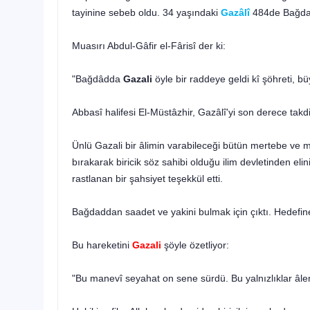
ta­yinine sebeb oldu. 34 yaşındaki
Gazâlî
484de Bağdad
Muasırı Abdul-Gâfir el-Fârisî der ki:
"Bağdâdda
Gazali
öyle bir raddeye geldi kî şöhreti, bü­
Abbasî halifesi El-Müstâzhir, Gazâlî'yi son derece takd
Ünlü Gazali bir âlimin varabileceği bütün mertebe ve ma­
bırakarak biricik söz sahibi olduğu ilim devletinden eli
rastlanan bir şahsiyet teşekkül etti.
Bağdaddan saadet ve yakini bulmak için çıktı. Hedefine
Bu hareketini
Gazali
şöyle özetliyor:
"Bu manevî seyahat on sene sürdü. Bu yalnızlıklar âle­