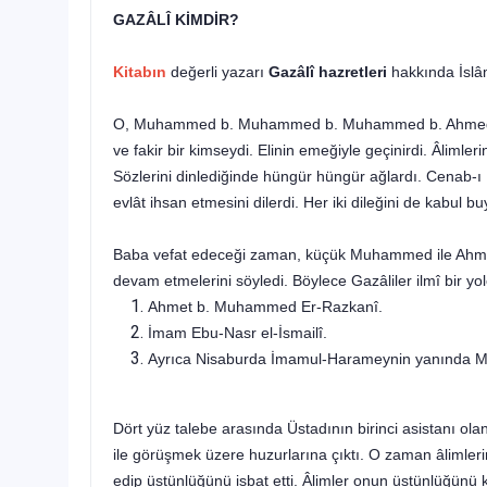
GAZÂLÎ KİMDİR?
Kitabın
değerli yazarı
Gazâlî hazretleri
hakkında
İsl
O, Muhammed b. Muhammed b. Muhammed b. Ahmed 
ve fakir bir kimseydi. Elinin emeğiyle geçinirdi. Âlimle
Sözlerini dinlediğinde hüngür hüngür ağlardı. Cenab-ı H
evlât ihsan etmesini dilerdi. Her iki dileğini de kab
Baba vefat edeceği zaman, küçük Muhammed ile Ahmed'i o
devam etmelerini söyledi. Böylece Gazâliler ilmî bir y
Ahmet b. Muhammed Er-Razkanî.
İmam Ebu-Nasr el-İsmailî.
Ayrıca Nisaburda İmamul-Harameynin yanında Mezh
Dört yüz talebe arasında Üstadının birinci asistanı ola
ile görüşmek üzere huzurlarına çıktı. O zaman âlimlerin
edip üstünlüğünü isbat etti. Âlimler onun üstünlüğünü 