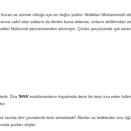
ları Kuran ve sünnet olduğu için en doğru yoldur. Ahlâkları Mu­hammedi oldu
rarına vakıf olan zatların da ilimleri buna eklense, onların ah­lâkından z
eketleri Nübüvvet penceresinden alınmıştır. Çünkü yeryüzünde ışık vere
tedir. Zira
'İHYA'
müslümanların hayatında derin bir tesir icra eden İsl
tur.
bir tarzda dinî çevrelerde tesir etmektedir! Âlimler ve tedkikciler onu 
ında şunları söyler: