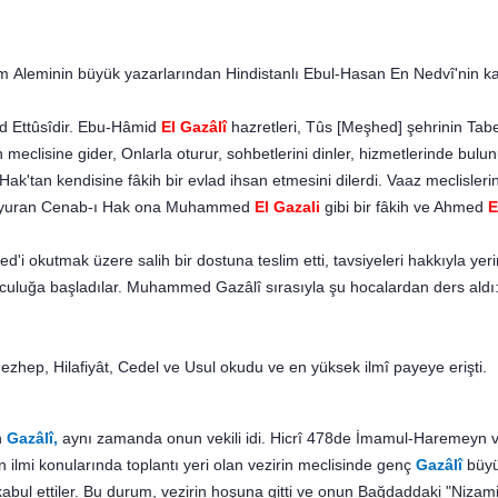
âm
Aleminin büyük yazarlarından Hindistanlı Ebul-Hasan En Nedvî'nin ka
Ettûsîdir. Ebu-Hâmid
El Gazâlî
hazretleri, Tûs [Meşhed] şeh­rinin Ta
rin meclisine gider, Onlarla oturur, sohbetlerini dinler, hizmetle­rinde b
ak'tan kendisine fâkih bir evlad ihsan etmesini dilerdi. Vaaz meclisleri
ul bu­yuran Cenab-ı Hak ona Muhammed
El Gazali
gibi bir fâkih ve Ahmed
E
kutmak üzere salih bir dostuna teslim etti, tavsiyeleri hak­kıyla yerine
olculuğa başladılar. Muhammed Gazâlî sırasıyla şu hocalardan ders aldı
ep, Hilafiyât, Cedel ve Usul okudu ve en yüksek ilmî payeye erişti.
n
Gazâlî,
aynı zamanda onun vekili idi. Hicrî 478de İmamul-Ha­remeyn v
 ilmi konularında toplantı yeri olan vezirin meclisinde genç
Gazâlî
büyü
kabul etti­ler. Bu durum, vezirin hoşuna gitti ve onun Bağdaddaki "Ni­za