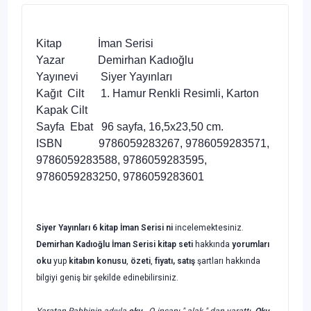
Kitap İman Serisi
Yazar Demirhan Kadıoğlu
Yayınevi Siyer Yayınları
Kağıt Cilt 1. Hamur Renkli Resimli, Karton
Kapak Cilt
Sayfa Ebat 96 sayfa, 16,5x23,50 cm.
ISBN 9786059283267, 9786059283571,
9786059283588, 9786059283595,
9786059283250, 9786059283601
Siyer Yayınları 6 kitap
İman Serisi
ni
incelemektesiniz.
Demirhan Kadıoğlu
İman Serisi
kitap seti
hakkında
yorumları
oku
yup
kitabın
konusu
,
özeti
,
fiyatı, satış
şartları hakkında
bilgiyi geniş bir şekilde edinebilirsiniz.
Yaratan Rabbinin adıyla
oku
. O, insanı " alak " dan yarattı.
Oku
,