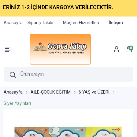
RİNİZ 1-2 İÇİNDE KARGOYA VERİLECEKTİR.
Anasayfa
Sipariş Takibi
Müşteri Hizmetleri
İletişim
0
Anasayfa
AİLE-ÇOCUK EĞİTİM
6 YAŞ ve ÜZERİ
Siyer Yayınları