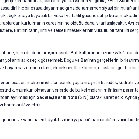
 gerçekleri tanıtacak, asırlar boyu taas­subun ve gittikçe Ehl-i Sünnet i
bilhassa dinî hiç bir esasa dayanmadığı halde tamamen si­yasi bir ihtilafta
açık seçik ortaya koyacak bir vukuf ve tahlil gücüne sahip bulunmakta­dır
ıraplardan kurtulma­nın çaresinin ne olduğu daha iyi anlaşılacaktır. Ayrı
re, Batının tarihî, ilmî ve felsefî mes­leklerinin vukuflu bir tahlilini s
nhüne, hem de derin araşiırmasiyle Batı kültürünün özüne vâkıf olan değ
nın yollarını açık seçik göstermek, Doğu ve Batı'ntn gerçeklerini birleştirmek
 ve başarma zorunda olan gelecek nesillere bunun, esas­larını göstermişti
ken onun esasen mükemmel olan cümle yapısını aynen koruduk, kudretli v
adeleştirdik, mümkün olmayan yerlerde de bu kelimelerin mânâsım parante
ından ayrılması için
Sadeleştirenin Notu
(S.N.) olarak işaretledik. Ayrıc
harita­lar ilâve ettik.
bugünü­ne ve yarınına en büyük hizmeti yapacağına inandığımız için bu de­ğ