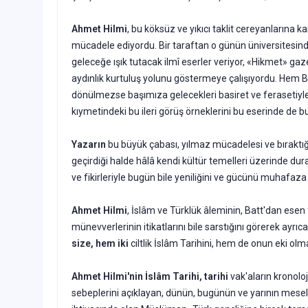
Ahmet Hilmi
, bu köksüz ve yıkıcı taklit cereyanlarına 
mücadele ediyordu. Bir taraftan o günün üniversitesinde f
geleceğe ışık tutacak ilmî eserler veri­yor, «Hikmet» g
aydınlık kurtuluş yolunu göstermeye çalışıyordu. Hem Ba­
dönülmezse başımıza gelecekleri basiret ve ferasetiyle 
kıymetindeki bu ileri görüş örneklerini bu ese­rinde d
Yazarın
bu büyük çabası, yılmaz mücadelesi ve bıraktığı
geçirdiği halde hâ­lâ kendi kültür temelleri üzerinde du
ve fikirleriyle bugün bile yeni­liğini ve gücünü muhaf
Ahmet Hilmi
, İslâm ve Türklük âleminin, Batt'dan esen 
münevverlerinin iti­katlarını bile sarstığını görerek ay
size, hem iki
ciltlik İslâm Tarihini, hem de onun eki o
Ahmet Hilmi'nin İslâm Tarihi, tarihi
vak'aların kronoloji
sebepleri­ni açıklayan, dünün, bugünün ve yarının mesel