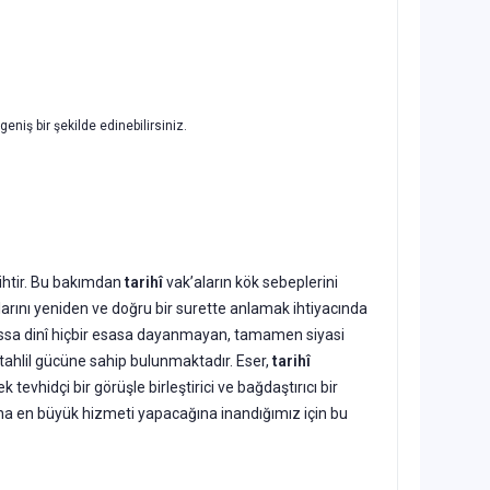
geniş bir şekilde edinebilirsiniz.
tarihtir. Bu bakımdan
tarihî
vak’aların kök sebeplerini
larını yeniden ve doğru bir surette anlamak ihtiyacında
lhassa dinî hiçbir esasa dayanmayan, tamamen siyasi
 tahlil gücüne sahip bulunmaktadır. Eser,
tarihî
k tevhidçi bir görüşle birleştirici ve bağdaştırıcı bir
ınına en büyük hizmeti yapacağına inandığımız için bu