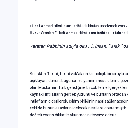
Filibeli Ahmed Hilmi
İslam Tarihi
adlı
kitabını
incelemektesiniz
Huzur Yayınları
Filibeli Ahmed Hilmi
islam tarihi
adlı
kitabı
hak
Yaratan Rabbinin adıyla
oku
. O, insanı " alak " d
Bu
İslâm Tarihi, tarihî
vak’aların kronolojik bir sırayla 
açıklayan; dünün, bugünün ve yarının meselelerine çözü
olan Müslüman Türk gençliğine birçok temel gerçekleri t
kaynaklı ihtilâfların gerçek yüzünü ve bunların ortadan 
ihtilafların giderilerek, İslâm birliğinin nasıl sağlanacağı
şekilde bunun esaslarını gelecek nesillere göstermiştir.
değerli eserin dikkatle okunmasını tavsiye ederiz.