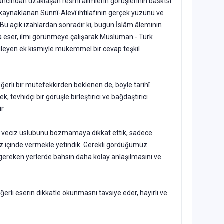
nancından uzaklaşan resmî âlimlerin görüşlerinin basktsı
n kaynaklanan Sünnî-Alevî ihtilafının gerçek yü­zünü ve
. Bu açık izahlardan sonradır ki, bugün İslâm âleminin
ca eser, ilmi gö­rünmeye çalışarak Müslüman - Türk
ergileyen ek kısmiyle mükemmel bir cevap teşkil
er­li bir mütefekkirden beklenen de, böyle tarihî
, tevhidçi bir görüşle bir­leştirici ve bağdaştırıcı
r.
e veciz üslubunu bozmamaya dikkat ettik, sadece
z içinde vermekle yetin­dik. Gerekli gördüğümüz
a gereken yerlerde bahsin daha kolay anlaşılmasını ve
erli eserin dikkatle okunmasnı tavsiye eder, hayırlı ve