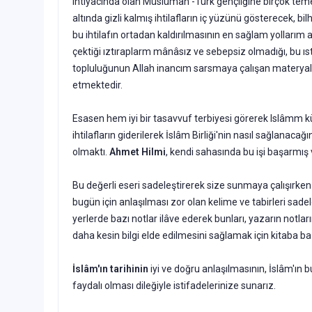
ihtiyacında olan Müslüman -Türk gençliğine birçok temel
altında gizli kalmış ihtilafların iç yüzünü gös­terecek, 
bu ihtilafın ortadan kaldırılmasının en sağlam yollarım 
çektiği ıztıraplarm mânâsız ve sebepsiz olmadığı, bu ıst
topluluğunun Allah inancım sarsmaya çalışan materyalistle
etmektedir.
Esasen hem iyi bir tasavvuf terbiyesi görerek Islâmm kü
ihtilafların giderilerek İslâm Birliği'nin nasıl sağlanacağı
olmaktı.
Ahmet Hilmi
, kendi sahasında bu işi başarmış
Bu değerli eseri sadeleştirerek size sunmaya çalışır
bugün için anlaşıl­ması zor olan kelime ve tabirleri s
yerlerde bazı notlar ilâve ederek bunları, yazarın notlar
daha kesin bilgi elde edilmesini sağlamak için kitaba bazı 
İslâm'ın tarihinin
iyi ve doğru anlaşılmasının, İslâm'ın 
faydalı olma­sı dileğiyle istifadelerinize sunarız.