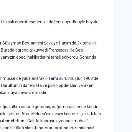
mtza çok önemli eserleri ve değerli gayretleriyle büyük
üleyman Bey, annesi Şevkiye Hanım'dır. îlk tahsilini
 Burada öğrendiği kuvvetli Fransızcası ile Batı
nyamızın ebedî hakikatlerini tahsil edi­yordu. Sonunda
dön­müşse de yakalanarak Fizan'a sürülmüştür. 1908'de
 Darülfünun'da felsefe ve psikoloji dersleri verirken
çıkarmaya devam etmiştir.
orluğun altım üstüne getirmiş, değil muhaliflerine kendi
ı dile getiren Ahmet Hümi'nin sesini kesmek için kırk beş
n
Ahmet Hilmi
, Galata köprüsü üzerinde muhalif
ın bir âleti olan İttihatçılar tarafından zehirlen­diği