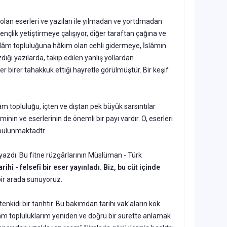
 olan eserleri ve yazıları ile yılmadan ve yortdmadan
nçlik yetiştirmeye çalışı­yor, diğer taraftan çağına ve
 İslâm topluluğuna hâkim olan cehli gidermeye, İslâmın
ığı yazılarda, takip edilen yanlış yollardan
 birer tahakkuk ettiği hayretle görülmüştür. Bir keşif
âm topluluğu, içten ve dıştan pek büyük sarsıntılar
in ve eserlerinin de önemli bir payı vardır. O, eserleri
 bulunmaktadtr.
i yazdı. Bu fitne rüzgârlarının Müslüman - Türk
arihî - felsefî bir eser yayınladı. Biz, bu cüt içinde
ir arada sunuyoruz.
 tenkidi bir tarihtir. Bu bakımdan tarihi vak'aların kök
slâm topluluklarım yeniden ve doğru bir surette anlamak