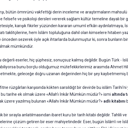
karşı, bü­tün ömnrünü vakfettiği derin inceleme ve araştırmaların mahsulü
elsefe ve psikoloji dersleri ve­rerek sağlam kültür temeline dayalı bir ge
azetesiyle, karışık fikirler yüzünden kararan umumî efkârı aydınlatmaya,
tı taklitçilerine, hem İslâm topluluğuna dahil olan kimselere hitaben yazd
önceden sezerek öyle açık ihtarlarda bulunmuştur ki, sonra bunların birer
e bulmak mümkündür.
 değerli eserler, hiç şüphesiz, sonuçsuz kalmış değildir. Bugün Türk - İsl
rabiliyorsa bunu borçlu oldu­ğumuz mütefekkirlerimiz arasmda Ahmet Hilmin
aza etmekte, geleceğe doğru uzanan değerin­den hiç bir şey kaybetmemiş
fitne rüzgârları karşısında kökten sarsıldığt bir devirde bu islâm Tarihi'n
rıca bu tarihe ek olmak üzere «Allah'ı İnkâr Mümkün müdür?» ismi
altında t
lmak üzere yazılmış bulunan «Allahı İnkâr Müm­kün müdür?»
adlı kitabını
b
k bir sırayla anlatılmasından ibaret kuru bir tarih kitabi değildir. Tahlili ve
elerine çözüm getiren bir eser mahiyetindedir. Eser, bugün İslâm'ı ve İ