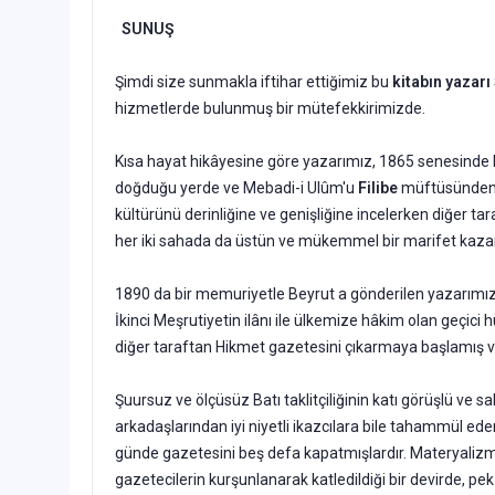
SUNUŞ
Şimdi size sunmakla iftihar ettiğimiz bu
kitabın yazar
hizmetlerde bulun­muş bir mütefekkirimizde.
Kısa hayat hikâyesine göre yazarımız, 1865 senesinde b
doğduğu yerde ve Mebadi-i Ulûm'u
Filibe
müftüsünden t
kültürünü derinliğine ve genişliğine in­celerken diğer t
her iki sahada da üstün ve mükemmel bir marifet kaza
1890 da bir memuriyetle Beyrut a gönderilen yazarımız,
İkinci Meşru­tiyetin ilânı ile ülkemize hâkim olan geçici
diğer taraftan Hikmet gazete­sini çıkarmaya başlamış
Şuursuz ve ölçüsüz Batı taklitçiliğinin katı görüşlü ve s
arkadaşla­rından iyi niyetli ikazcılara bile tahammül ed
günde gazetesini beş defa kapatmışlardır. Materyalizm,
gazetecilerin kurşunlanarak katledildiği bir devir­de, pe