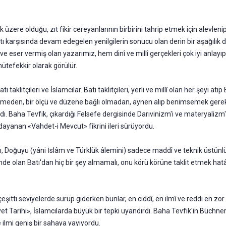
e­re olduğu, zıt fikir cereyanlarının birbirini tahrip etmek için alev­lenip
 karşısında devam edegelen yenilgilerin sonucu olan derin bir aşağılık du
 eser vermiş olan yazarımız, hem dinî ve millî gerçekleri çok iyi anlayıp
 mütefekkir olarak görülür.
 taklitçileri ve İslamcılar. Batı taklitçileri, yerli ve millî olan her şe­yi 
ünmeden, bir ölçü ve düzene bağlı olmadan, aynen alıp benimsemek gerekti
rlardı. Baha Tevfik, çıkardığı Felsefe der­gisinde Darıvinizm'i ve materyali
dayanan «Vahdet-i Mevcut» fikrini ileri sürüyordu.
tı, Do­ğuyu (yâni İslâm ve Türklük âlemini) sadece maddî ve teknik üs­tünl
de olan Batı'dan hiç bir şey almamalı, onu körü körüne taklit etmek ha
rı çeşitti seviyelerde sürüp giderken bunlar, en ciddî, en ilmî ve reddi en 
yet Tarihi», İslamcılarda bü­yük bir tepki uyandırdı. Baha Tevfik'in Büch
ve ilmi geniş bir sahaya yayıyordu.