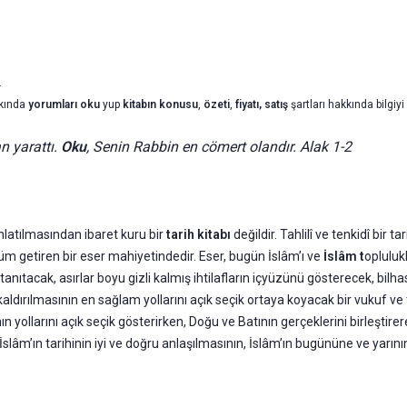
.
kında
yorumları oku
yup
kitabın
konusu
,
özeti
,
fiyatı, satış
şartları hakkında bilgiyi 
an yarattı.
Oku
, Senin Rabbin en cömert olandır. Alak 1-2
anlatılmasından ibaret kuru bir
tarih kitabı
değildir. Tahlilî ve tenkidî bir 
m getiren bir eser mahiyetindedir. Eser, bugün İslâm’ı ve
İslâm t
opluluk
anıtacak, asırlar boyu gizli kalmış ihtilafların içyüzünü gösterecek, bi
kaldırılmasının en sağlam yollarını açık seçik ortaya koyacak bir vukuf ve
nın yollarını açık seçik gösterirken, Doğu ve Batının gerçeklerini birleştirere
 İslâm’ın tarihinin iyi ve doğru anlaşılmasının, İslâm’ın bugününe ve yar