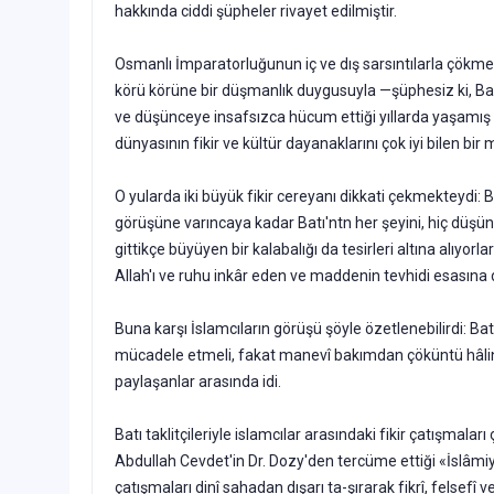
hakkında ciddi şüpheler rivayet edilmiştir.
Osmanlı İmparatorluğunun iç ve dış sarsıntılarla çökmek üz
körü kö­rüne bir düşmanlık duygusuyla —şüphesiz ki, Batı
ve düşünceye insafsızca hücum ettiği yıllarda yaşamış ve
dünyasının fikir ve kültür dayanaklarını çok iyi bilen bir
O yularda iki büyük fikir cereyanı dikkati çekmekteydi: Batı
görüşü­ne varıncaya kadar Batı'ntn her şeyini, hiç düş
gittikçe büyüyen bir kalaba­lığı da tesirleri altına alıyo
Allah'ı ve ruhu inkâr eden ve maddenin tevhidi esasına 
Buna karşı İslamcıların görüşü şöyle özetlenebilirdi: Ba
müca­dele etmeli, fakat manevî bakımdan çöküntü hâlin
paylaşanlar arasında idi.
Batı taklitçileriyle islamcılar arasındaki fikir çatışmala
Abdullah Cevdet'­in Dr. Dozy'den tercüme ettiği «İslâmi
çatışmaları dinî sahadan dışarı ta-şırarak fikrî, felsefî 