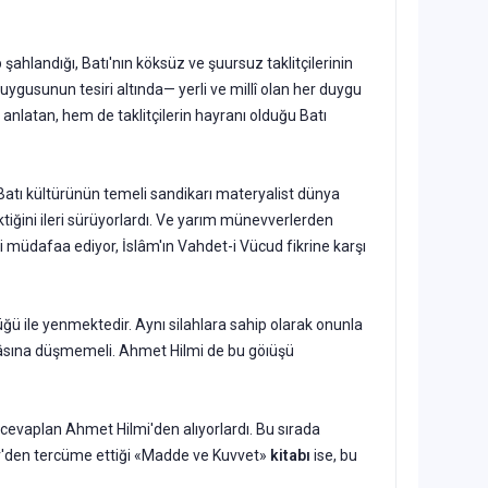
 şahlandığı, Batı'nın köksüz ve şuursuz taklitçilerinin
ygusunun te­siri altında— yerli ve millî olan her duygu
 anlatan, hem de taklitçilerin hayranı olduğu Batı
atıp Batı kültürünün temeli sandikarı materyalist dünya
ğini ileri sü­rüyorlardı. Ve yarım münevverlerden
zm'i müdafaa ediyor, İslâm'ın Vahdet-i Vücud fikrine karşı
üğü ile yenmektedir. Aynı silahlara sahip olarak onunla
tâsına düşme­meli. Ahmet Hilmi de bu göıüşü
zor cevaplan Ahmet Hilmi'den alıyorlardı. Bu sırada
ner'den tercüme ettiği «Madde ve Kuvvet»
kitabı
ise, bu