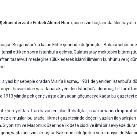
ı Şehbenderzade Filibeli Ahmet Hümi
, asrımızın başlarında fikir hayatı
ugün Bulgaristan'da kalan Filibe şehrinde doğmuştur. Babası şehbender S
ahsil ettiken sonra İstan­bul'a gelmiş, Galatasaray mektebini bitirmiştir.
araftan tasavvuf mesleğine sülük ederek îslâmî ilimlerin künhünü ve iç dü
ndı.
 siyasi bir sebeple oradan Mısır'a kaçmış, 1901'de yeniden İstanbul'a 
 hürriyet havasından ya­rarlanarak yeniden İstanbul'a dönmüş, bir taraftan
 ve 1913 yılında pek genç yaşta dünyadan göçünceye kadar bu gazeteyi 
ahte hürriyet taraftarı havarileri olan İttihatçılar, kısa zamanda İmpara­t
emez olmuşlar, bu ara­da Hikmet gazetesinde değerli yazıları ile yanlışlar
 Siyonizm ve Masonluk üzerinde ilk defa ciddi ve ilmî bir seviyede dura
k genç yaşta ansızın ölmüştür. Bakırdan öldüğü ileri sürülmüşse de Masonlar