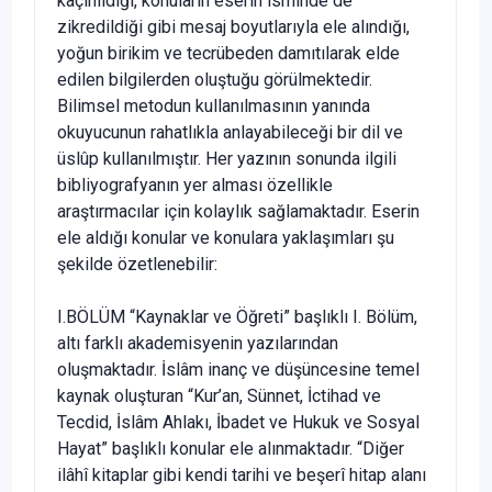
kaçınıldığı, konuların eserin isminde de
zikredildiği gibi mesaj boyutlarıyla ele alındığı,
yoğun birikim ve tecrübeden damıtılarak elde
edilen bilgilerden oluştuğu görülmektedir.
Bilimsel metodun kullanılmasının yanında
okuyucunun rahatlıkla anlayabileceği bir dil ve
üslûp kullanılmıştır. Her yazının sonunda ilgili
bibliyografyanın yer alması özellikle
araştırmacılar için kolaylık sağlamaktadır. Eserin
ele aldığı konular ve konulara yaklaşımları şu
şekilde özetlenebilir:
I.BÖLÜM “Kaynaklar ve Öğreti” başlıklı I. Bölüm,
altı farklı akademisyenin yazılarından
oluşmaktadır. İslâm inanç ve düşüncesine temel
kaynak oluşturan “Kur’an, Sünnet, İctihad ve
Tecdid, İslâm Ahlakı, İbadet ve Hukuk ve Sosyal
Hayat” başlıklı konular ele alınmaktadır. “Diğer
ilâhî kitaplar gibi kendi tarihi ve beşerî hitap alanı