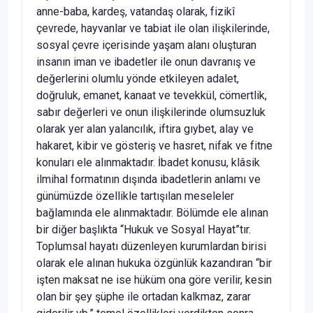
anne-baba, kardeş, vatandaş olarak, fizikî
çevrede, hayvanlar ve tabiat ile olan ilişkilerinde,
sosyal çevre içerisinde yaşam alanı oluşturan
insanın iman ve ibadetler ile onun davranış ve
değerlerini olumlu yönde etkileyen adalet,
doğruluk, emanet, kanaat ve tevekkül, cömertlik,
sabır değerleri ve onun ilişkilerinde olumsuzluk
olarak yer alan yalancılık, iftira gıybet, alay ve
hakaret, kibir ve gösteriş ve hasret, nifak ve fitne
konuları ele alınmaktadır. İbadet konusu, klâsik
ilmihal formatının dışında ibadetlerin anlamı ve
günümüzde özellikle tartışılan meseleler
bağlamında ele alınmaktadır. Bölümde ele alınan
bir diğer başlıkta “Hukuk ve Sosyal Hayat”tır.
Toplumsal hayatı düzenleyen kurumlardan birisi
olarak ele alınan hukuka özgünlük kazandıran “bir
işten maksat ne ise hüküm ona göre verilir, kesin
olan bir şey şüphe ile ortadan kalkmaz, zarar