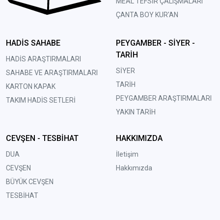
MEAL TEFSİR ÇALIŞMALARI
ÇANTA BOY KUR'AN
HADİS SAHABE
PEYGAMBER - SİYER -
TARİH
HADİS ARAŞTIRMALARI
SİYER
SAHABE VE ARAŞTIRMALARI
TARİH
KARTON KAPAK
PEYGAMBER ARAŞTIRMALARI
TAKIM HADİS SETLERİ
YAKIN TARİH
CEVŞEN - TESBİHAT
HAKKIMIZDA
DUA
İletişim
CEVŞEN
Hakkımızda
BÜYÜK CEVŞEN
TESBİHAT