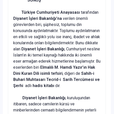
SUNUŞ
Türkiye Cumhuriyeti Anayasası
tarafından
Diyanet İşleri Bakanlığı’na
verilen önemli
görevlerden biri, şüphesiz, toplumu din
konusunda aydınlatmaktır. Toplumu aydınlatmanın
en etkili ve sağlıklı yolu ise inanç, ibadet ve ahlak
konularında onları bilgilendirmektir. Bunu dikkate
alan
Diyanet İşleri Bakanlığı
, Cumhuriyet nesline
İslam’ın iki temel kaynağı hakkında iki önemli
eser armağan ederek hizmetlerine başlamıştır. Bu
eserlerden biri
Elmalılı M. Hamdi Yazır’ın Hak
Dini Kuran Dili isimli tefsiri
, diğeri de
Sahih-i
Buhari Muhtasarı Tecrid-i Sarih Tercümesi ve
Şerhi
adlı
hadis kitabı
dır.
Diyanet İşleri Bakanlığı
, kuruluşundan
itibaren, sadece camilerin kürsü ve
minberlerinden cemaati bilgilendirmenin yeterli