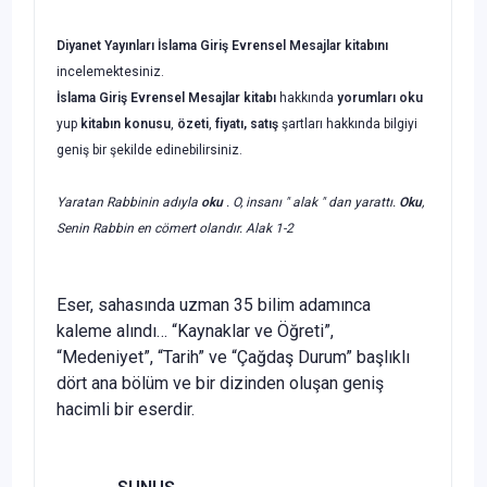
Diyanet Yayınları İslama Giriş Evrensel Mesajlar
kitabını
incelemektesiniz.
İslama Giriş Evrensel Mesajlar kitabı
hakkında
yorumları oku
yup
kitabın
konusu
,
özeti
,
fiyatı, satış
şartları hakkında bilgiyi
geniş bir şekilde edinebilirsiniz.
Yaratan Rabbinin adıyla
oku
. O, insanı " alak " dan yarattı.
Oku
,
Senin Rabbin en cömert olandır. Alak 1-2
Eser, sahasında uzman 35 bilim adamınca
kaleme alındı… “Kaynaklar ve Öğreti”,
“Medeniyet”, “Tarih” ve “Çağdaş Durum” başlıklı
dört ana bölüm ve bir dizinden oluşan geniş
hacimli bir eserdir.