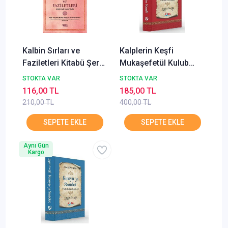
Kalbin Sırları ve
Kalplerin Keşfi
Faziletleri Kitabü Şerh-
Mukaşefetül Kulub
i Acaibil Kalb
2.Hamur Karton Kapak
STOKTA VAR
STOKTA VAR
İ. Gazali Kuba Yayın
116,00 TL
185,00 TL
210,00 TL
400,00 TL
Aynı Gün
Kargo