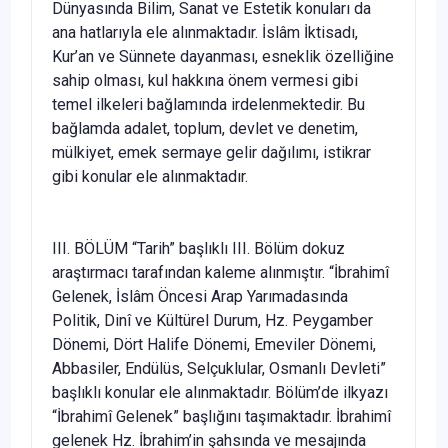
Dünyasında Bilim, Sanat ve Estetik konuları da
ana hatlarıyla ele alınmaktadır. İslâm İktisadı,
Kur’an ve Sünnete dayanması, esneklik özelliğine
sahip olması, kul hakkına önem vermesi gibi
temel ilkeleri bağlamında irdelenmektedir. Bu
bağlamda adalet, toplum, devlet ve denetim,
mülkiyet, emek sermaye gelir dağılımı, istikrar
gibi konular ele alınmaktadır.
III. BÖLÜM “Tarih” başlıklı III. Bölüm dokuz
araştırmacı tarafından kaleme alınmıştır. “İbrahimî
Gelenek, İslâm Öncesi Arap Yarımadasında
Politik, Dinî ve Kültürel Durum, Hz. Peygamber
Dönemi, Dört Halife Dönemi, Emeviler Dönemi,
Abbasiler, Endülüs, Selçuklular, Osmanlı Devleti”
başlıklı konular ele alınmaktadır. Bölüm’de ilkyazı
“İbrahimî Gelenek” başlığını taşımaktadır. İbrahimî
gelenek Hz. İbrahim’in şahsında ve mesajında