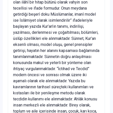
olan ilâhî bir hitap bütünü olarak vahyin son
tecellisi ve ifade formudur. Onun meydana
getirdiği beşerî doku Müslümanlar, imanî model
ise İslâmiyet olarak isimlendirilir” ifadeleriyle
başlayan yazıda Kur’an’ın tanımı, indirilişi,
yazılması, derlenmesi ve çoğaltılması, bölümleri,
üslûp özellikleri ele alınmaktadır. Sünnet, Kur’an
eksenli olması, model oluşu, genel prensipler
getirişi, hayatın her alanını kapsaması bağlamında
tanımlanmaktadır. Sünnetin doğru anlaşılması
konusunda makul ve yeterli bir yönteme olan
ihtiyaç vurgulanmaktadır. “İctihad ve Tecdid”
modern öncesi ve sonrası olmak üzere iki
aşamalı olarak ele alınmaktadır. Yazıda bu
kavramlarının tarihsel süreçteki kullanımları ve
kıstasları ile bir yenileşme metodu olarak
tecdidin kullanımı ele alınmaktadır. Ahlâk konusu
insan merkezli ele alınmaktadır. Birey olarak,
toplum ve aile içerisinde insan, çocuk, karı koca,