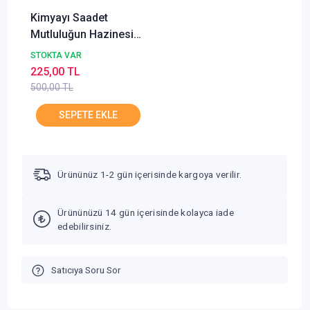
Kimyayı Saadet
Mutluluğun Hazinesi
İmam Gazali Kuba
STOKTA VAR
Yayın
225,00 TL
500,00 TL
Ürününüz 1-2 gün içerisinde kargoya verilir.
Ürününüzü 14 gün içerisinde kolayca iade
edebilirsiniz.
Satıcıya Soru Sor