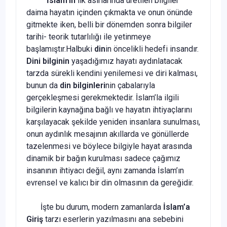
İslam’ın
ilk asırlarında üretilen bilgiler
daima hayatın içinden çıkmakta ve onun önünde
gitmekte iken, belli bir dönemden sonra bilgiler
tarihi- teorik tutarlılığı ile yetinmeye
başlamıştır.Halbuki
din
in öncelikli hedefi insandır.
Dini bilginin
yaşadığımız hayatı aydınlatacak
tarzda sürekli kendini yenilemesi ve diri kalması,
bunun da
din bilginleri
nin çabalarıyla
gerçekleşmesi gerekmektedir. İslam’la ilgili
bilgilerin kaynağına bağlı ve hayatın ihtiyaçlarını
karşılayacak şekilde yeniden insanlara sunulması,
onun aydınlık mesajının akıllarda ve gönüllerde
tazelenmesi ve böylece bilgiyle hayat arasında
dinamik bir bağın kurulması sadece çağımız
insanının ihtiyacı değil, aynı zamanda İslam’ın
evrensel ve kalıcı bir din olmasının da gereğidir.
İşte bu durum, modern zamanlarda
İslam’a
Giriş
tarzı eserlerin yazılmasını ana sebebini