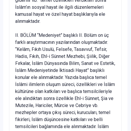
giderilir vb.” temel özellikleri verdikten sonra
İslâm’ın sosyal hayat ile ilgili düzenlemeleri
kamusal hayat ve özel hayat başlıklarıyla ele
alınmaktadır.
II. BÖLÜM “Medeniyet” başlıklı II. Bölüm on üç
farklı araştırmacının yazılarından oluşmaktadır.
“Kelâm, Fıkıh Usulü, Felsefe, Tasavvuf, Tefsir,
Hadis, Fıkıh, Ehl-i Sünnet Mezhebi, Şiilik, Diğer
Fırkalar, İslâm Dünyasında Bilim, Sanat ve Estetik,
İslâm Medeniyetinde İktisadi Hayat” başlıklı
konular ele alınmaktadır. Yazıda başlıca temel
İslâmi ilimlerin oluşum süreci, özellikleri ve İslâm
kültürüne olan katkıları ve başlıca temsilcileriyle
ele alındıktan sonra özellikle Ehl-i Sünnet, Şia ve
Mutezile, Hariciler, Mürcie ve Cebriye vb.
mezhepler ortaya çıkış süreci, kurucuları, temel
fikirleri, İslâm düşüncesine katkıları ve belli
temsilcileri bağlamında ele alınmaktadır. İslâm