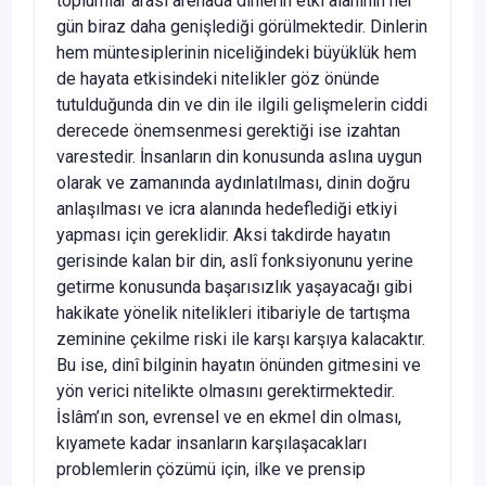
toplumlar arası arenada dinlerin etki alanının her
gün biraz daha genişlediği görülmektedir. Dinlerin
hem müntesiplerinin niceliğindeki büyüklük hem
de hayata etkisindeki nitelikler göz önünde
tutulduğunda din ve din ile ilgili gelişmelerin ciddi
derecede önemsenmesi gerektiği ise izahtan
varestedir. İnsanların din konusunda aslına uygun
olarak ve zamanında aydınlatılması, dinin doğru
anlaşılması ve icra alanında hedeflediği etkiyi
yapması için gereklidir. Aksi takdirde hayatın
gerisinde kalan bir din, aslî fonksiyonunu yerine
getirme konusunda başarısızlık yaşayacağı gibi
hakikate yönelik nitelikleri itibariyle de tartışma
zeminine çekilme riski ile karşı karşıya kalacaktır.
Bu ise, dinî bilginin hayatın önünden gitmesini ve
yön verici nitelikte olmasını gerektirmektedir.
İslâm’ın son, evrensel ve en ekmel din olması,
kıyamete kadar insanların karşılaşacakları
problemlerin çözümü için, ilke ve prensip