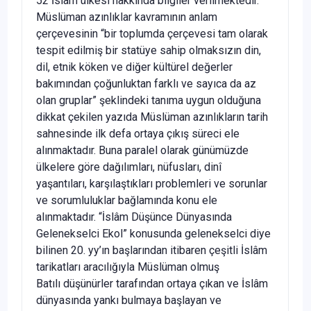
52 İslâm ülkesi hakkında bilgiler verilmektedir.
Müslüman azınlıklar kavramının anlam
çerçevesinin “bir toplumda çerçevesi tam olarak
tespit edilmiş bir statüye sahip olmaksızın din,
dil, etnik köken ve diğer kültürel değerler
bakımından çoğunluktan farklı ve sayıca da az
olan gruplar” şeklindeki tanıma uygun olduğuna
dikkat çekilen yazıda Müslüman azınlıkların tarih
sahnesinde ilk defa ortaya çıkış süreci ele
alınmaktadır. Buna paralel olarak günümüzde
ülkelere göre dağılımları, nüfusları, dinî
yaşantıları, karşılaştıkları problemleri ve sorunlar
ve sorumluluklar bağlamında konu ele
alınmaktadır. “İslâm Düşünce Dünyasında
Gelenekselci Ekol” konusunda gelenekselci diye
bilinen 20. yy’ın başlarından itibaren çeşitli İslâm
tarikatları aracılığıyla Müslüman olmuş
Batılı düşünürler tarafından ortaya çıkan ve İslâm
dünyasında yankı bulmaya başlayan ve