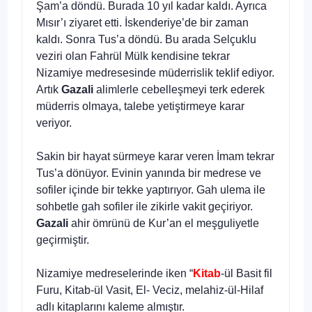
Şam’a döndü. Burada 10 yıl kadar kaldı. Ayrıca
Mısır’ı ziyaret etti. İskenderiye’de bir zaman
kaldı. Sonra Tus’a döndü. Bu arada Selçuklu
veziri olan Fahrül Mülk kendisine tekrar
Nizamiye medresesinde müderrislik teklif ediyor.
Artık
Gazali
alimlerle cebelleşmeyi terk ederek
müderris olmaya, talebe yetiştirmeye karar
veriyor.
Sakin bir hayat sürmeye karar veren İmam tekrar
Tus’a dönüyor. Evinin yanında bir medrese ve
sofiler içinde bir tekke yaptırıyor. Gah ulema ile
sohbetle gah sofiler ile zikirle vakit geçiriyor.
Gazali
ahir ömrünü de Kur’an el meşguliyetle
geçirmiştir.
Nizamiye medreselerinde iken “
Kitab
-ül Basit fil
Furu, Kitab-ül Vasit, El- Veciz, melahiz-ül-Hilaf
adlı kitaplarını kaleme almıştır.