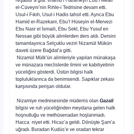
Nişabur’a gitti. İmamü’l Harameyn Ebu’l Meali
el-Cüveyni’nin Rıhle-i Tedrisine devam etti.
Usul-i Fıkıh, Usul-i Hadis tahsil etti. Ayrıca Ebu
Hamid er-Razekani, Ebu’l Hüseyin el-Mervezi
Ebu Nasr el İsmaili, Ebu Sekl, Ebu Yusuf en
Nessae gibi büyük alimlerden ders aldı. Dersini
tamamlayınca Selçuklu veziri Nizamül Mükün
daveti üzere Bağdat’a gitti.
Nizamül Mülk’ün alimleriyle yapılan münakaşa
ve münazara meclislerde ilmini ve kabiliyetinin
yüceliğini gösterdi. Üstün bilgisi halk
topluluklarınca da benimsendi. Sapıklar zekası
karşısında perişan oldular.
Nizamiye medresesinde müderris olan
Gazali
bilgisi ve ruh yüceliğinden meydana gelen halk
hoşnutluğu ve methüsenadan hoşlanmadı.
Hacca niyet etti. Hicaz’a geldi. Dönüşte Şam’a
uğradı. Buradan Kudüs’e ve oradan tekrar