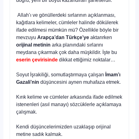
doğru, yeni bir boyut kazandıran şaheserdir.
Allah’ı ve gönüllerdeki sırlarının açıklanması,
kağıtlara kelimeler, cümleler halinde dökülerek
ifade edilmesi mümkün mü? Özellikle böyle bir
mevzuyu
Arapça’dan Türkçe’ye
aktarırken
orijinal metinin
arka planındaki sırlarını
meydana çıkarmak çok daha müşkildir. İşte bu
eserin çevirisinde
dikkat ettiğimiz noktalar…
Soyut İşrakiliği, somutlaştırmaya çalışan
İmam’ı
Gazali’nin
düşüncesini aynen muhafaza etmek.
Kırık kelime ve cümleler arkasında ifade edilmek
istenenleri (asıl manayı) sözcüklerle açıklamaya
çalışmak.
Kendi düşüncelerimizden uzaklaşıp orijinal
metine sadık kalmak.