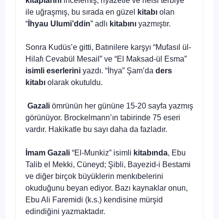
kitaplarını
incelemiş, riyazetle ve nefsi terbiye
ile uğraşmış, bu sırada en güzel
kitabı
olan
“
İhyau Ulumi’ddin
” adlı
kitabını
yazmıştır.
Sonra Kudüs’e gitti, Batınilere karşyı “Mufasıl ül-
Hilafı Cevabül Mesail” ve “El Maksad-ül Esma”
isimli eserlerini
yazdı. “İhya” Şam’da
ders
kitabı
olarak okutuldu.
Gazali
ömrünün her gününe 15-20 sayfa yazmış
görünüyor. Brockelmann’ın tabirinde 75 eseri
vardır. Hakikatle bu sayı daha da fazladır.
İmam Gazali
“El-Munkiz” isimli
kitabında
, Ebu
Talib el Mekki, Cüneyd; Şibli, Bayezid-i Bestami
ve diğer birçok büyüklerin menkıbelerini
okuduğunu beyan ediyor. Bazı kaynaklar onun,
Ebu Ali Faremidi (k.s.) kendisine mürşid
edindiğini yazmaktadır.