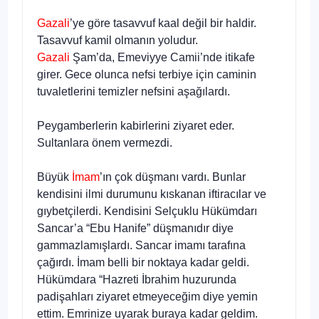
Gazali
’ye göre tasavvuf kaal değil bir haldir.
Tasavvuf kamil olmanın yoludur.
Gazali
Şam’da, Emeviyye Camii’nde itikafe
girer. Gece olunca nefsi terbiye için caminin
tuvaletlerini temizler nefsini aşağılardı.
Peygamberlerin kabirlerini ziyaret eder.
Sultanlara önem vermezdi.
Büyük
İmam
’ın çok düşmanı vardı. Bunlar
kendisini ilmi durumunu kıskanan iftiracılar ve
gıybetçilerdi. Kendisini Selçuklu Hükümdarı
Sancar’a “Ebu Hanife” düşmanıdır diye
gammazlamışlardı. Sancar imamı tarafına
çağırdı. İmam belli bir noktaya kadar geldi.
Hükümdara “Hazreti İbrahim huzurunda
padişahları ziyaret etmeyeceğim diye yemin
ettim. Emrinize uyarak buraya kadar geldim.