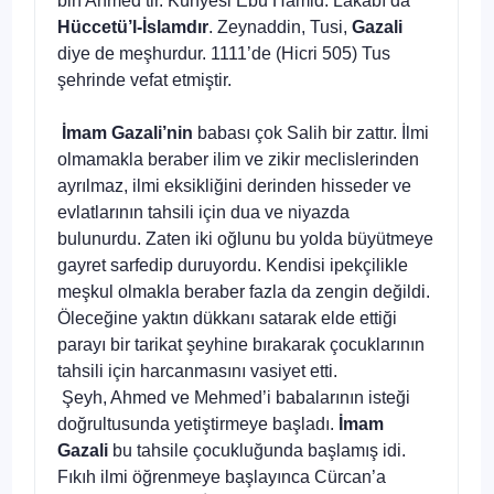
bin Ahmed’tir. Künyesi Ebu Hamid. Lakabı da
Hüccetü’l-İslamdır
. Zeynaddin, Tusi,
Gazali
diye de meşhurdur. 1111’de (Hicri 505) Tus
şehrinde vefat etmiştir.
İmam Gazali’nin
babası çok Salih bir zattır. İlmi
olmamakla beraber ilim ve zikir meclislerinden
ayrılmaz, ilmi eksikliğini derinden hisseder ve
evlatlarının tahsili için dua ve niyazda
bulunurdu. Zaten iki oğlunu bu yolda büyütmeye
gayret sarfedip duruyordu. Kendisi ipekçilikle
meşkul olmakla beraber fazla da zengin değildi.
Öleceğine yaktın dükkanı satarak elde ettiği
parayı bir tarikat şeyhine bırakarak çocuklarının
tahsili için harcanmasını vasiyet etti.
Şeyh, Ahmed ve Mehmed’i babalarının isteği
doğrultusunda yetiştirmeye başladı.
İmam
Gazali
bu tahsile çocukluğunda başlamış idi.
Fıkıh ilmi öğrenmeye başlayınca Cürcan’a