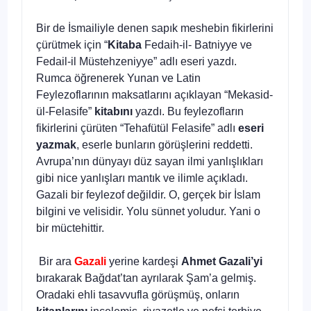
Bir de İsmailiyle denen sapık meshebin fikirlerini
çürütmek için “
Kitaba
Fedaih-il- Batniyye ve
Fedail-il Müstehzeniyye” adlı eseri yazdı.
Rumca öğrenerek Yunan ve Latin
Feylezoflarının maksatlarını açıklayan “Mekasid-
ül-Felasife”
kitabını
yazdı. Bu feylezofların
fikirlerini çürüten “Tehafütül Felasife” adlı
eseri
yazmak
, eserle bunların görüşlerini reddetti.
Avrupa’nın dünyayı düz sayan ilmi yanlışlıkları
gibi nice yanlışları mantık ve ilimle açıkladı.
Gazali bir feylezof değildir. O, gerçek bir İslam
bilgini ve velisidir. Yolu sünnet yoludur. Yani o
bir müctehittir.
Bir ara
Gazali
yerine kardeşi
Ahmet Gazali’yi
bırakarak Bağdat’tan ayrılarak Şam’a gelmiş.
Oradaki ehli tasavvufla görüşmüş, onların