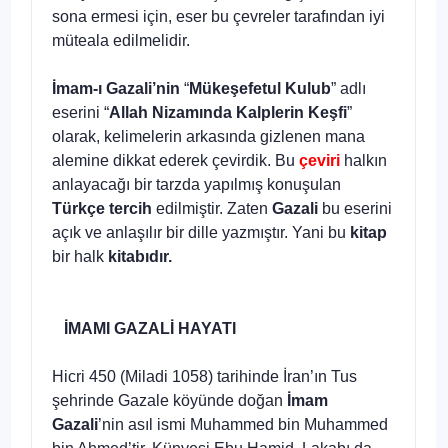
sona ermesi için, eser bu çevreler tarafından iyi
müteala edilmelidir.
İmam-ı Gazali’nin
“
Mükeşefetul Kulub
” adlı
eserini “
Allah Nizamında Kalplerin Keşfi
”
olarak, kelimelerin arkasında gizlenen mana
alemine dikkat ederek çevirdik. Bu
çeviri
halkın
anlayacağı bir tarzda yapılmış konuşulan
Türkçe tercih
edilmiştir. Zaten
Gazali
bu eserini
açık ve anlaşılır bir dille yazmıştır. Yani bu
kitap
bir halk
kitabıdır.
İMAMI GAZALİ HAYATI
Hicri 450 (Miladi 1058) tarihinde İran’ın Tus
şehrinde Gazale köyünde doğan
İmam
Gazali
’nin asıl ismi Muhammed bin Muhammed