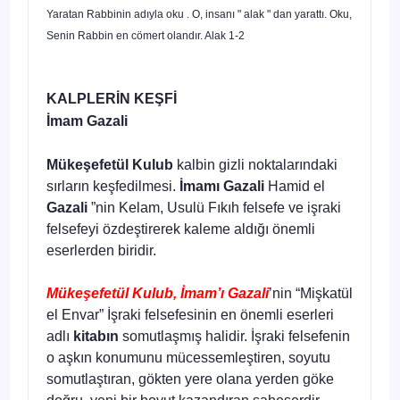
Yaratan Rabbinin adıyla oku . O, insanı " alak " dan yarattı. Oku,
Senin Rabbin en cömert olandır. Alak 1-2
KALPLERİN KEŞFİ
İmam Gazali
Mükeşefetül Kulub
kalbin gizli noktalarındaki
sırların keşfedilmesi.
İmamı Gazali
Hamid el
Gazali
”nin Kelam, Usulü Fıkıh felsefe ve işraki
felsefeyi özdeştirerek kaleme aldığı önemli
eserlerden biridir.
Mükeşefetül Kulub, İmam’ı Gazali
’nin “Mişkatül
el Envar” İşraki felsefesinin en önemli eserleri
adlı
kitabın
somutlaşmış halidir. İşraki felsefenin
o aşkın konumunu mücessemleştiren, soyutu
somutlaştıran, gökten yere olana yerden göke